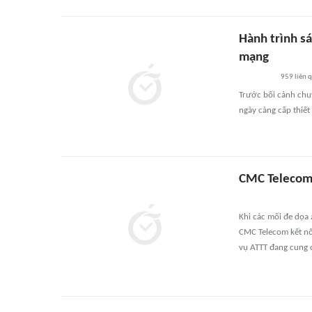
Hành trình s
mạng
959
liên 
Trước bối cảnh chu
ngày càng cấp thiết
CMC Telecom g
Khi các mối đe dọa a
CMC Telecom kết nố
vụ ATTT đang cung 