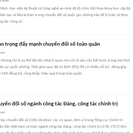
ên quan
 Ninh, Học viện Kỹ thuật và Công nghệ an ninh đã tổ chức Hội thảo khoa học cấp Bộ
ệ nhân tạo và Blockchain trong chuyển đổi số quốc gia, những vấn đề lý luận và thực
ng tác Công an'.
n trọng đẩy mạnh chuyển đổi số toàn quân
quan
 không chỉ là xu thế tất yếu, khách quan mà còn là yêu cầu bắt buộc trong mọi lĩnh
ân sự, quốc phòng. Thời gian qua, Bộ tư lệnh (BTL) 86 có nhiều nỗ lực, đóng góp
y CĐS đồng bộ, rộng khắp, hiệu quả trong toàn quân.
uyển đổi số ngành công tác Đảng, công tác chính trị
quan
 tác chuyển đổi số (CĐS) đã được các cơ quan, đơn vị trong Tổng cục Chính trị
n dân Việt Nam và toàn ngành công tác Đảng, công tác chính trị (CTĐ, CTCT) tích