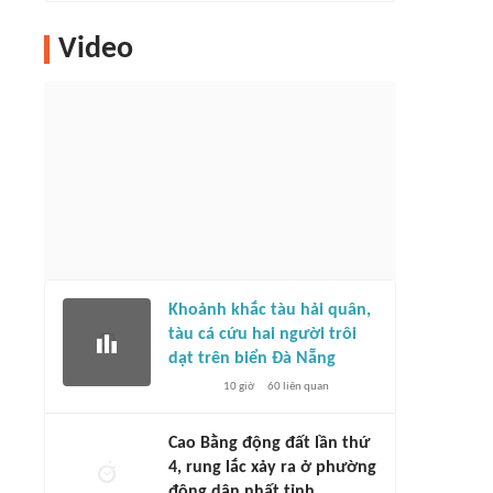
Video
Khoảnh khắc tàu hải quân,
tàu cá cứu hai người trôi
dạt trên biển Đà Nẵng
10 giờ
60
liên quan
Cao Bằng động đất lần thứ
4, rung lắc xảy ra ở phường
đông dân nhất tỉnh