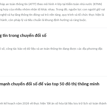
i pháp an toàn thông tin (ATTT) theo mô hình 4 lớp tại Kiểm toán nhà nước (KTNN)
ổng hợp của nhiều nhóm nhân tố khác nhau. Trong đó, nguồn lực con người giữ vai
 nghệ và hạ tầng thông tin đóng vai trò nền tảng, quy trình và tổ chức thực hiện là
 hành, còn pháp lý và tiêu chuẩn là khung định hướng và ràng buộc.
 tin trong chuyển đổi số
 số, công tác bảo vệ dữ liệu và an toàn thông tin đang được các địa phương đặc
mạnh chuyển đổi số để vào top 50 đô thị thông minh
h kế hoạch năm 2026 về thực hiện 'Đề án số hóa tài liệu lưu trữ lịch sử toàn thành