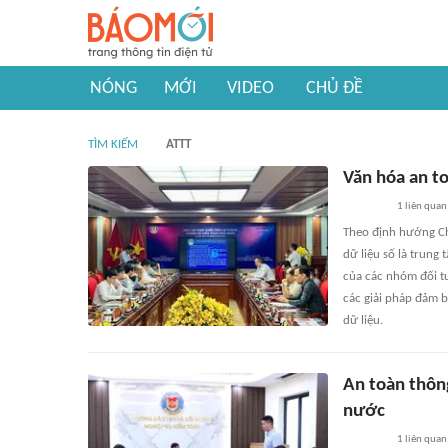
NÓNG
MỚI
VIDEO
CHỦ ĐỀ
TÌM KIẾM
ATTT
Văn hóa an to
1
liên quan
Theo định hướng Ch
dữ liệu số là trung
của các nhóm đối tư
các giải pháp đảm 
dữ liệu.
An toàn thông
nước
1
liên quan