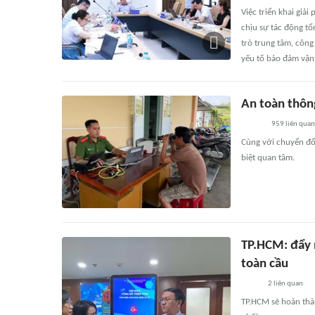
Việc triển khai giả
chịu sự tác động t
trò trung tâm, công
yếu tố bảo đảm vận
An toàn thông
959
liên quan
Cùng với chuyển đổi
biệt quan tâm.
TP.HCM: đẩy 
toàn cầu
2
liên quan
TP.HCM sẽ hoàn thàn