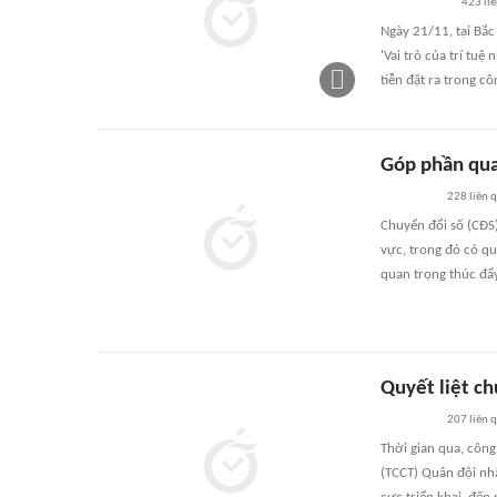
423
li
Ngày 21/11, tại Bắc
'Vai trò của trí tu
tiễn đặt ra trong cô
Góp phần qua
228
liên 
Chuyển đổi số (CĐS)
vực, trong đó có qu
quan trọng thúc đẩ
Quyết liệt ch
207
liên 
Thời gian qua, công
(TCCT) Quân đội nhâ