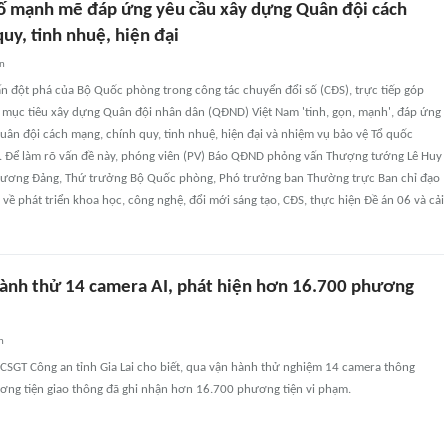
ố mạnh mẽ đáp ứng yêu cầu xây dựng Quân đội cách
uy, tinh nhuệ, hiện đại
an
n đột phá của Bộ Quốc phòng trong công tác chuyển đổi số (CĐS), trực tiếp góp
 mục tiêu xây dựng Quân đội nhân dân (QĐND) Việt Nam 'tinh, gọn, mạnh', đáp ứng
ân đội cách mạng, chính quy, tinh nhuệ, hiện đại và nhiệm vụ bảo vệ Tổ quốc
i. Để làm rõ vấn đề này, phóng viên (PV) Báo QĐND phỏng vấn Thượng tướng Lê Huy
g ương Đảng, Thứ trưởng Bộ Quốc phòng, Phó trưởng ban Thường trực Ban chỉ đạo
ề phát triển khoa học, công nghệ, đổi mới sáng tạo, CĐS, thực hiện Đề án 06 và cải
 hành thử 14 camera AI, phát hiện hơn 16.700 phương
n
CSGT Công an tỉnh Gia Lai cho biết, qua vận hành thử nghiệm 14 camera thông
ơng tiện giao thông đã ghi nhận hơn 16.700 phương tiện vi phạm.