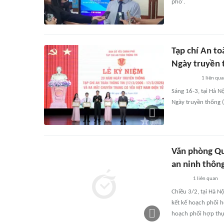
phố'.
Tạp chí An t
Ngày truyền 
1
liên qu
Sáng 16-3, tại Hà N
Ngày truyền thống 
Văn phòng Qu
an ninh thôn
1
liên quan
Chiều 3/2, tại Hà N
kết kế hoạch phối 
hoạch phối hợp thự