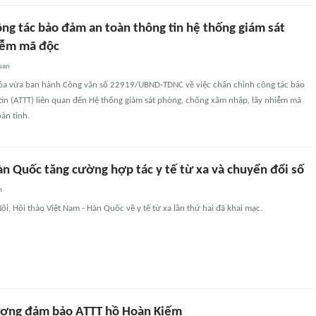
ông tác bảo đảm an toàn thông tin hệ thống giám sát
iễm mã độc
uan
óa vừa ban hành Công văn số 22919/UBND-TDNC về việc chấn chỉnh công tác bảo
tin (ATTT) liên quan đến Hệ thống giám sát phòng, chống xâm nhập, lây nhiễm mã
àn tỉnh.
àn Quốc tăng cường hợp tác y tế từ xa và chuyển đổi số
n
ội, Hội thảo Việt Nam - Hàn Quốc về y tế từ xa lần thứ hai đã khai mạc.
ượng đảm bảo ATTT hồ Hoàn Kiếm