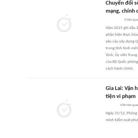
Chuyển đổi s
mạng, chính q
3
liên qu
Năm 2025 ghi dấu ấ
phần hiện thực hóa
yêu cầu xây dựng Qu
trong tình hình mớ
Vịnh, Ủy viên Trun
của Bộ Quốc phòng v
cách hành chính.
Gia Lai: Vận
tiện vi phạm
438
liên qua
Ngày 31/12, Phòng 
minh kiểm soát phư