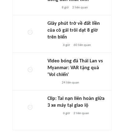
8 giờ
2
liên quan
Giây phút trở về đất liền
của cô gái trôi dạt 8 giờ
trên biển
6 giờ
60
liên quan
Video bóng đá Thái Lan vs
Myanmar: VAR tặng quà
'Voi chiến'
24
liên quan
Clip: Tai nạn liên hoàn giữa
3 xe máy tại giao lộ
6 giờ
2
liên quan