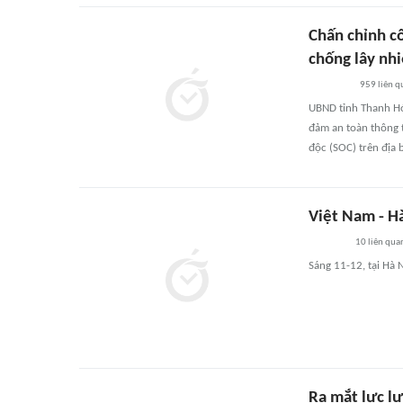
Chấn chỉnh c
chống lây nh
959
liên q
UBND tỉnh Thanh H
đảm an toàn thông 
độc (SOC) trên địa b
Việt Nam - H
10
liên qua
Sáng 11-12, tại Hà N
Ra mắt lực l