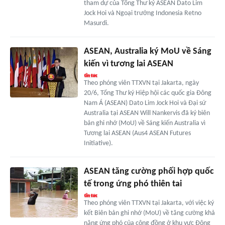
tham dự của Tổng Thư ký ASEAN Dato Lim
Jock Hoi và Ngoại trưởng Indonesia Retno
Masurdi.
ASEAN, Australia ký MoU về Sáng
kiến vì tương lai ASEAN
Theo phóng viên TTXVN tại Jakarta, ngày
20/6, Tổng Thư ký Hiệp hội các quốc gia Đông
Nam Á (ASEAN) Dato Lim Jock Hoi và Đại sứ
Australia tại ASEAN Will Nankervis đã ký biên
bản ghi nhớ (MoU) về Sáng kiến Australia vì
Tương lai ASEAN (Aus4 ASEAN Futures
Initiative).
ASEAN tăng cường phối hợp quốc
tế trong ứng phó thiên tai
Theo phóng viên TTXVN tại Jakarta, với việc ký
kết Biên bản ghi nhớ (MoU) về tăng cường khả
năng ứng phó của cộng đồng ở khu vực Đông