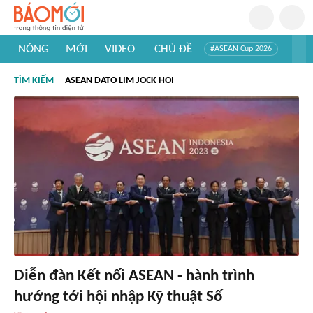
NÓNG
MỚI
VIDEO
CHỦ ĐỀ
#ASEAN Cup 2026
#Trí tuệ nhân tạo
#Mỹ - Iran
#Khám phá Việt Nam
TÌM KIẾM
ASEAN DATO LIM JOCK HOI
#Khám phá thế giới
Diễn đàn Kết nối ASEAN - hành trình
hướng tới hội nhập Kỹ thuật Số