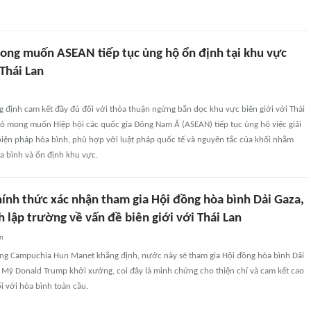
ng muốn ASEAN tiếp tục ủng hộ ổn định tại khu vực
 Thái Lan
 định cam kết đầy đủ đối với thỏa thuận ngừng bắn dọc khu vực biên giới với Thái
tỏ mong muốn Hiệp hội các quốc gia Đông Nam Á (ASEAN) tiếp tục ủng hộ việc giải
biện pháp hòa bình, phù hợp với luật pháp quốc tế và nguyên tắc của khối nhằm
a bình và ổn định khu vực.
ính thức xác nhận tham gia Hội đồng hòa bình Dải Gaza,
h lập trường về vấn đề biên giới với Thái Lan
an
ng Campuchia Hun Manet khẳng định, nước này sẽ tham gia Hội đồng hòa bình Dải
 Mỹ Donald Trump khởi xướng, coi đây là minh chứng cho thiện chí và cam kết cao
 với hòa bình toàn cầu.