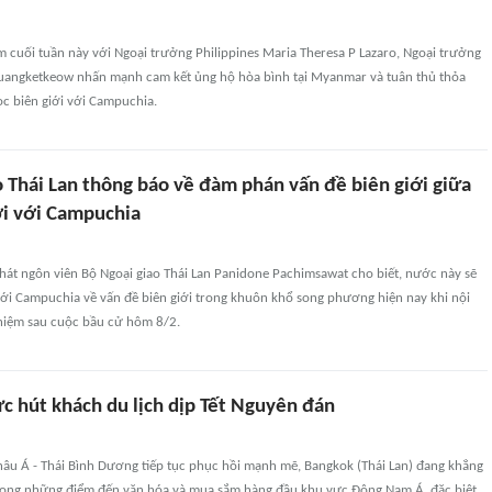
 cuối tuần này với Ngoại trưởng Philippines Maria Theresa P Lazaro, Ngoại trưởng
huangketkeow nhấn mạnh cam kết ủng hộ hòa bình tại Myanmar và tuân thủ thỏa
c biên giới với Campuchia.
o Thái Lan thông báo về đàm phán vấn đề biên giới giữa
i với Campuchia
hát ngôn viên Bộ Ngoại giao Thái Lan Panidone Pachimsawat cho biết, nước này sẽ
với Campuchia về vấn đề biên giới trong khuôn khổ song phương hiện nay khi nội
hiệm sau cuộc bầu cử hôm 8/2.
ực hút khách du lịch dịp Tết Nguyên đán
hâu Á - Thái Bình Dương tiếp tục phục hồi mạnh mẽ, Bangkok (Thái Lan) đang khẳng
 trong những điểm đến văn hóa và mua sắm hàng đầu khu vực Đông Nam Á, đặc biệt