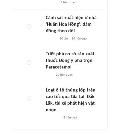
1
liên quan
Cảnh sát xuất hiện ở nhà
'Huấn Hoa Hồng', đám
đông theo dõi
10 giờ
15
liên quan
Triệt phá cơ sở sản xuất
thuốc Đông y pha trộn
Paracetamol
20
liên quan
Loạt ô tô thủng lốp trên
cao tốc qua Gia Lai, Đắk
Lắk, tài xế phát hiện vật
nhọn
8
liên quan