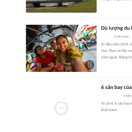
Dù lượng du k
6
liên quan
Từ đầu năm 2026, tố
nhẹ. Theo số liệu m
năm ngoái. Riêng l
6 sân bay của
6
liên
Từ 20-6, 6 sân bay 
khởi hành.