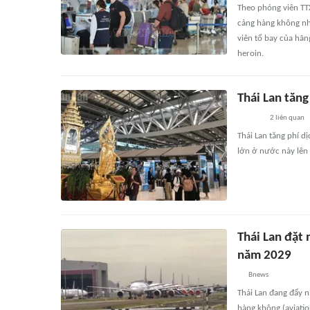
Theo phóng viên TTX
cảng hàng không nh
viên tổ bay của hãn
heroin.
Thái Lan tăng
2
liên quan
Thái Lan tăng phí d
lớn ở nước này lên 
Thái Lan đặt
năm 2029
Bnews
Thái Lan đang đẩy 
hàng không (aviati