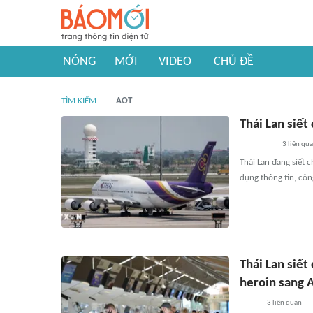
NÓNG
MỚI
VIDEO
CHỦ ĐỀ
TÌM KIẾM
AOT
Thái Lan siế
3
liên qu
Thái Lan đang siết 
dụng thông tin, côn
Thái Lan siết
heroin sang A
3
liên quan