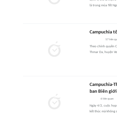
là trong mùa Tết Ng
Campuchia tố
57
liên q
Theo chính quyền C
Thmar Da, huyện Ve
Campuchia-Th
ban Biên giớ
6
liên quan
Ngày 4/2, cuộc họp 
kết thúc mà không 