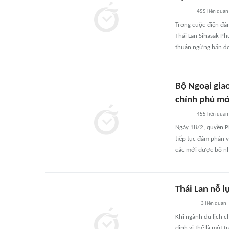
455
liên quan
Trong cuộc điện đàm
Thái Lan Sihasak P
thuận ngừng bắn dọ
Bộ Ngoại gia
chính phủ mớ
455
liên quan
Ngày 18/2, quyền P
tiếp tục đàm phán 
các mới được bổ n
Thái Lan nỗ l
3
liên quan
Khi ngành du lịch c
định vị thế là một