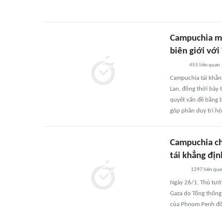
Campuchia mo
biên giới với
455
liên quan
Campuchia tái khẳng
Lan, đồng thời bày 
quyết vấn đề bằng 
góp phần duy trì hò
Campuchia ch
tái khẳng địn
1297
liên qu
Ngày 26/1, Thủ tướ
Gaza do Tổng thống
của Phnom Penh đối