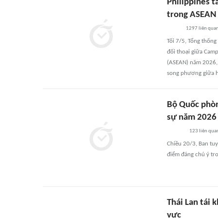
Philippines t
trong ASEAN
1297
liên qua
Tối 7/5, Tổng thống
đối thoại giữa Camp
(ASEAN) năm 2026, 
song phương giữa ha
Bộ Quốc phòn
sự năm 2026
123
liên qua
Chiều 20/3, Ban tu
điểm đáng chú ý tr
Thái Lan tái 
vực