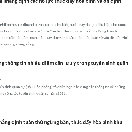
ái khẳng định các nỗ lực thúc đẩy hòa bình và ổn định
n
 Philippines Ferdinand R. Marcos Jr. cho biết, nước này đã tạo điều kiện cho cuộc
uchia và Thái Lan trên cương vị Chủ tịch Hiệp hội các quốc gia Đông Nam Á
cung cấp nền tảng mang tính xây dựng cho các cuộc thảo luận về vấn đề biên giới
i quốc gia láng giềng.
g thông tin nhiều điểm cần lưu ý trong tuyển sinh quân
n
yển sinh quân sự (Bộ Quốc phòng) tổ chức họp báo cung cấp thông tin về những
ong công tác tuyển sinh quân sự năm 2026.
khẳng định tuân thủ ngừng bắn, thúc đẩy hòa bình khu