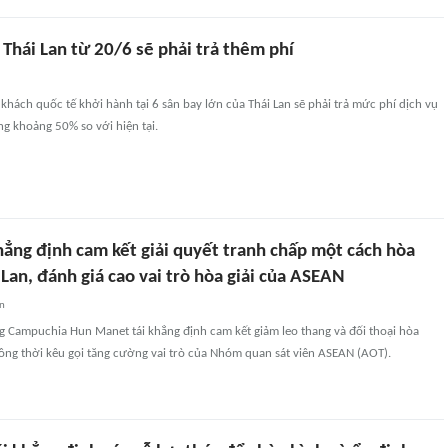
 Thái Lan từ 20/6 sẽ phải trả thêm phí
khách quốc tế khởi hành tại 6 sân bay lớn của Thái Lan sẽ phải trả mức phí dịch vụ
g khoảng 50% so với hiện tại.
ẳng định cam kết giải quyết tranh chấp một cách hòa
 Lan, đánh giá cao vai trò hòa giải của ASEAN
an
g Campuchia Hun Manet tái khẳng định cam kết giảm leo thang và đối thoại hòa
đồng thời kêu gọi tăng cường vai trò của Nhóm quan sát viên ASEAN (AOT).