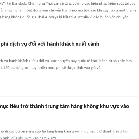
VN tại Bangkok, Chính phủ Thái Lan sẽ tăng cường các biện pháp kiểm soát tại các
ằm ngăn chặn hoạt động vận chuyển trái phép ma túy, sau khi xảy ra vụ một thành
g hàng không quốc gia Thai Airways bị bắt tại Australia vì cáo buộc vận chuyển
 phí dịch vụ đối với hành khách xuất cảnh
ịch vụ hành khách (PSC) đối với các chuyến bay quốc tế khởi hành từ sáu sân bay
1.120 baht/người, tuy nhiên mức phí sẽ được tính vào giá vé.
 mục tiêu trở thành trung tâm hàng không khu vực vào
nhanh các dự án nâng cấp hạ tầng hàng không với mục tiêu trở thành trung tâm
on hub) của khu vực vào năm 2029.