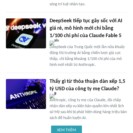
sóng trí tuệ nhân tạo.
DeepSeek tiếp tục gây sốc với AI
giá rẻ, mô hình mới chỉ bằng
1/100 chi phí của Claude Fable 5
DeepSeek của Trung Quốc một lần nữa khuấy
động thị trường AI bằng chiến lược giá cực
thấp, chỉ bằng khoảng 1/100 chi phí của mô
hình mới nhất từ Anthropic.
Thấy gì từ thỏa thuận dàn xếp 1,5
tỷ USD của công ty mẹ Claude?
Anthropic, công ty mẹ của Claude, đã chấp
nhận dàn xếp vụ kiện bản quyền lớn nhất lịch
sử Mỹ sau khi bị phát hiện dùng hàng triệu bản
sách để huấn luyện AI.
XEM THÊM