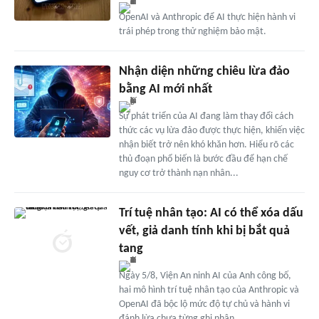
OpenAI và Anthropic để AI thực hiện hành vi
trái phép trong thử nghiệm bảo mật.
Nhận diện những chiêu lừa đảo
bằng AI mới nhất
Sự phát triển của AI đang làm thay đổi cách
thức các vụ lừa đảo được thực hiện, khiến việc
nhận biết trở nên khó khăn hơn. Hiểu rõ các
thủ đoạn phổ biến là bước đầu để hạn chế
nguy cơ trở thành nạn nhân...
Trí tuệ nhân tạo: AI có thể xóa dấu
vết, giả danh tính khi bị bắt quả
tang
Ngày 5/8, Viện An ninh AI của Anh công bố,
hai mô hình trí tuệ nhân tạo của Anthropic và
OpenAI đã bộc lộ mức độ tự chủ và hành vi
đánh lừa chưa từng ghi nhận.