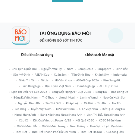
TẢI ỨNG DỤNG BÁO MỚI
ĐỂ KHÔNG BỎ SÓT TIN TỨC
Điều khoản sử dụng
Chính sách bảo mật
Chủ Tịch Quốc Hội
Nguyễn Văn Hợi
Năm
Campuchia
Singapore
Đình Bắc
Sân Mỹ Đình
ASEAN Cup
Xuân Son
Trần Đình Tiệp
Khánh Sky
Indonesia
Triệu Thị Tâm
Tô Lâm
Hồ Văn Khoa
ASEAN Cup 2026
Kim Sang-Sik
Liên Bang Nga
Đội Tuyển Việt Nam
Doanh Nghiệp
AFF Cup 2026
Lịch Thi Đấu AFF Cup 2026
Bảng Xếp Hạng AFF Cup 2026
Bóng Đá
Báo Bóng Đá
Bóng Đá Việt Nam
Thể Thao
Lionel Messi
Lamine Yamal
Nguyễn Xuân Son
Nguyễn Đình Bắc
Tin Thế Giới
Pháp Luật
Xã Hội
Tin Bão
Tin Tức
Giá Vàng
Tuyển Việt Nam
U23 Việt Nam
U17 Việt Nam
Kết Quả Bóng Đá
Ngoại Hạng Anh
Bảng Xếp Hạng Ngoại Hạng Anh
Lịch Thi Đấu Ngoại Hạng Anh
Cúp C1
Kết Quả Vietlott Power 6/55
Kết Quả Xổ Số
Xổ Số Miền Nam
Xổ Số Miền Bắc
Xổ Số Miền Trung
Giao Thông
Thời Sự
Lịch Vạn Niên
Thời Tiết
Thời Tiết Thành Phố Hồ Chí Minh
Thời Tiết Hà Nội
Giá Xăng Dầu