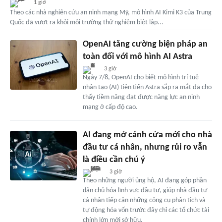
1 giờ
Theo các nhà nghiên cứu an ninh mạng Mỹ, mô hình AI Kimi K3 của Trung
Quốc đã vượt ra khỏi môi trường thử nghiệm biệt lập...
OpenAI tăng cường biện pháp an
toàn đối với mô hình AI Astra
3 giờ
Ngày 7/8, OpenAI cho biết mô hình trí tuệ
nhân tạo (AI) tiên tiến Astra sắp ra mắt đã cho
thấy tiềm năng đạt được năng lực an ninh
mạng ở cấp độ cao.
AI đang mở cánh cửa mới cho nhà
đầu tư cá nhân, nhưng rủi ro vẫn
là điều cần chú ý
3 giờ
Theo những người ủng hộ, AI đang góp phần
dân chủ hóa lĩnh vực đầu tư, giúp nhà đầu tư
cá nhân tiếp cận những công cụ phân tích và
tự động hóa vốn trước đây chỉ các tổ chức tài
chính lớn mới sở hữu.