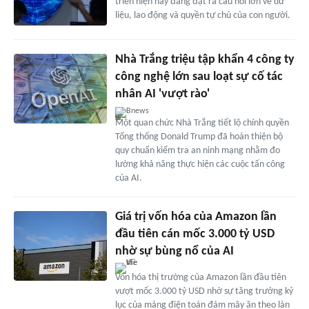
triển hiện nay đang đặt ra câu hỏi lớn về dữ
liệu, lao động và quyền tự chủ của con người.
Nhà Trắng triệu tập khẩn 4 công ty
công nghệ lớn sau loạt sự cố tác
nhân AI 'vượt rào'
Bnews
Một quan chức Nhà Trắng tiết lộ chính quyền
Tổng thống Donald Trump đã hoàn thiện bộ
quy chuẩn kiểm tra an ninh mạng nhằm đo
lường khả năng thực hiện các cuộc tấn công
của AI.
Giá trị vốn hóa của Amazon lần
đầu tiên cán mốc 3.000 tỷ USD
nhờ sự bùng nổ của AI
Vốn hóa thị trường của Amazon lần đầu tiên
vượt mốc 3.000 tỷ USD nhờ sự tăng trưởng kỷ
lục của mảng điện toán đám mây ăn theo làn