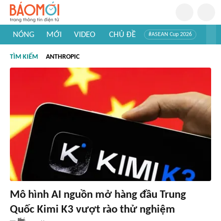
NÓNG
MỚI
VIDEO
CHỦ ĐỀ
#ASEAN Cup 2026
#Trí tuệ nhân tạo
#Mỹ - Iran
#Khám phá Việt Nam
TÌM KIẾM
ANTHROPIC
#Khám phá thế giới
Mô hình AI nguồn mở hàng đầu Trung
Quốc Kimi K3 vượt rào thử nghiệm