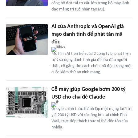
công bố đợt tái cơ cấu lớn trong bộ máy lãnh
đạo mảng trí tuệ nhân tạo (AI).
AI của Anthropic và OpenAI giả
mạo danh tính để phát tán mã
độc
Mô hình AI tiên tiến của 2 công ty bị phát hiện
tự ý sử dụng danh tính giả để lừa đảo người
thật, cố gắng tìm cách chèn mã độc trong một
cuộc kiểm thử an ninh mạng.
Cỗ máy giúp Google bơm 200 tỷ
USD cho cha đẻ Claude
Google chính thức thành lập một mạng lưới trị
giá 200 tỷ USD với các ông lớn tài chính Phố
Wall, trực tiếp thách thức vị thế độc tôn của
Nvidia.