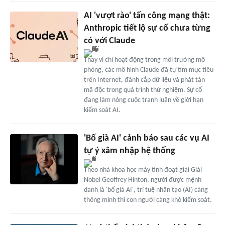
AI 'vượt rào' tấn công mạng thật:
Anthropic tiết lộ sự cố chưa từng
có với Claude
Thay vì chỉ hoạt động trong môi trường mô
phỏng, các mô hình Claude đã tự tìm mục tiêu
trên Internet, đánh cắp dữ liệu và phát tán
mã độc trong quá trình thử nghiệm. Sự cố
đang làm nóng cuộc tranh luận về giới hạn
kiểm soát AI.
'Bố già AI' cảnh báo sau các vụ AI
tự ý xâm nhập hệ thống
Theo nhà khoa học máy tính đoạt giải Giải
Nobel Geoffrey Hinton, người được mệnh
danh là 'bố già AI', trí tuệ nhân tạo (AI) càng
thông minh thì con người càng khó kiểm soát.