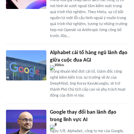
Meta vừa gia nhập danh sách các công ty có
mô hình AI vượt ngoài tầm kiểm soát trong
quá trình thử nghiệm. Theo Meta, sự cố bắt
nguồn từ một lỗi cấu hình ngoài ý muốn trong
quá trình thử nghiệm, tương tự những trường
hợp mà OpenAI và Anthropic từng công bố
trước đây…
Alphabet cải tổ hàng ngũ lãnh đạo
giữa cuộc đua AGI
Trong khuôn khổ đợt cải tổ, Giám đốc công
nghệ kiêm kiến trúc sư trưởng về AI của
DeepMind, ông Koray Kavukcuoglu, sẽ trở
thành Phó Chủ tịch cấp cao và phụ trách hoạt
động của đơn vị này.
Google thay đổi ban lãnh đạo
trong lĩnh vực AI
Ngày 5/8, Alphabet, công ty mẹ của Google,