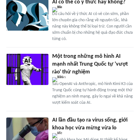
AI có thể có ý thức hay không?
Dù câu hỏi về ý thức AI có vẻ còn sớm, phần
lớn chuyên gia cho rằng về nguyên tắc, khả
năng này không thể bị loại trừ. Con người cần
sớm chuẩn bị cho những hệ quả đạo đức chưa
từng có.
Một trong những mô hình AI
mạnh nhất Trung Quốc tự 'vượt
rào' thử nghiệm
Sau OpenAI và Anthropic, mô hình Kimi K3 của
Trung Quốc cũng tự hành động trong một thử
nghiệm an ninh mạng, gây lo ngại về khả năng
vượt kiểm soát của AI.
AI lần đầu tạo ra virus sống, giới
khoa học vừa mừng vừa lo
Các nhà khoa học Mỹ dùng AI thiết kế hàng