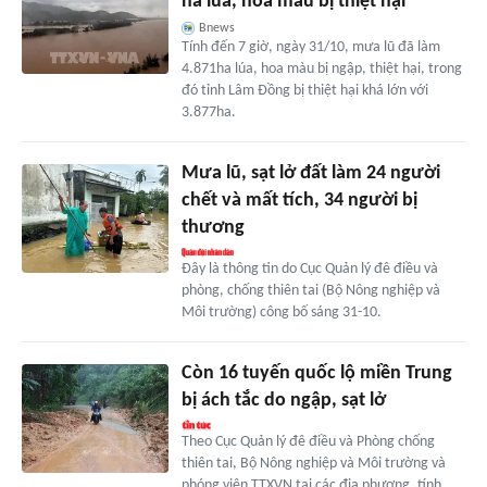
ha lúa, hoa màu bị thiệt hại
Bnews
Tính đến 7 giờ, ngày 31/10, mưa lũ đã làm
4.871ha lúa, hoa màu bị ngập, thiệt hại, trong
đó tỉnh Lâm Đồng bị thiệt hại khá lớn với
3.877ha.
Mưa lũ, sạt lở đất làm 24 người
chết và mất tích, 34 người bị
thương
Đây là thông tin do Cục Quản lý đê điều và
phòng, chống thiên tai (Bộ Nông nghiệp và
Môi trường) công bố sáng 31-10.
Còn 16 tuyến quốc lộ miền Trung
bị ách tắc do ngập, sạt lở
Theo Cục Quản lý đê điều và Phòng chống
thiên tai, Bộ Nông nghiệp và Môi trường và
phóng viên TTXVN tại các địa phương, tính