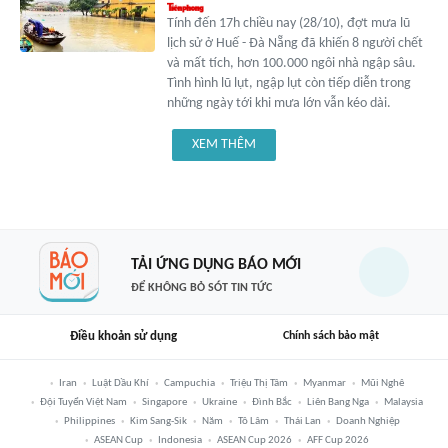
Tính đến 17h chiều nay (28/10), đợt mưa lũ
lịch sử ở Huế - Đà Nẵng đã khiến 8 người chết
và mất tích, hơn 100.000 ngôi nhà ngập sâu.
Tình hình lũ lụt, ngập lụt còn tiếp diễn trong
những ngày tới khi mưa lớn vẫn kéo dài.
XEM THÊM
TẢI ỨNG DỤNG BÁO MỚI
ĐỂ KHÔNG BỎ SÓT TIN TỨC
Điều khoản sử dụng
Chính sách bảo mật
Iran
Luật Dầu Khí
Campuchia
Triệu Thị Tâm
Myanmar
Mũi Nghê
Đội Tuyển Việt Nam
Singapore
Ukraine
Đình Bắc
Liên Bang Nga
Malaysia
Philippines
Kim Sang-Sik
Năm
Tô Lâm
Thái Lan
Doanh Nghiệp
ASEAN Cup
Indonesia
ASEAN Cup 2026
AFF Cup 2026