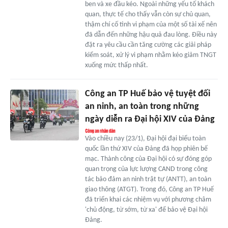
ben và xe đầu kéo. Ngoài những yếu tố khách
quan, thực tế cho thấy vẫn còn sự chủ quan,
thậm chí cố tình vi phạm của một số tài xế nên
đã dẫn đến những hậu quả đau lòng. Điều này
đặt ra yêu cầu cần tăng cường các giải pháp
kiểm soát, xử lý vi phạm nhằm kéo giảm TNGT
xuống mức thấp nhất.
Công an TP Huế bảo vệ tuyệt đối
an ninh, an toàn trong những
ngày diễn ra Đại hội XIV của Đảng
Vào chiều nay (23/1), Đại hội đại biểu toàn
quốc lần thứ XIV của Đảng đã họp phiên bế
mạc. Thành công của Đại hội có sự đóng góp
quan trọng của lực lượng CAND trong công
tác bảo đảm an ninh trật tự (ANTT), an toàn
giao thông (ATGT). Trong đó, Công an TP Huế
đã triển khai các nhiệm vụ với phương châm
'chủ động, từ sớm, từ xa' để bảo vệ Đại hội
Đảng.