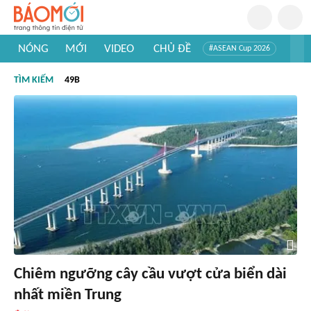
NÓNG
MỚI
VIDEO
CHỦ ĐỀ
#ASEAN Cup 2026
#Trí tuệ nhân tạo
#Mỹ - Iran
#Khám phá Việt Nam
TÌM KIẾM
49B
#Khám phá thế giới
Chiêm ngưỡng cây cầu vượt cửa biển dài
nhất miền Trung