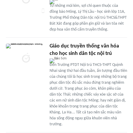
Từ những mũi kim, sợi chỉ quen thuộc của
đồng bào Mông, Lý Thị Lầu - học sinh lớp 11A,
Trường Phổ thông Dân tộc nội trú THCS&THPT
Bát Xát đang góp phần gìn giữ và lan tỏa nét
đẹp hoa văn thổ cẩm truyền thống.
Giáo dục truyền thống văn hóa
cho học sinh dân tộc nội trú
Đến Trường PTDT Nội trú THCS-THPT Quỳnh
Nhai sáng thứ hai đầu tuần, ấn tượng đầu tiên
của chúng tôi là học sinh trong những bộ trang
phục dân tộc đủ sắc màu đứng trang nghiêm
dưới cờ. Trang phục áo cóm, khăn piêu của
dân tộc Thái; những chiếc váy xòe sặc sỡ của
các em nữ sinh dân tộc Mông; hay nét giản dị,
khỏe khoắn trong trang phục của dân tộc
Kháng, La Ha... Tất cả tạo nên sắc màu văn
hóa sống động ngay giữa khuôn viên nhà
trường.