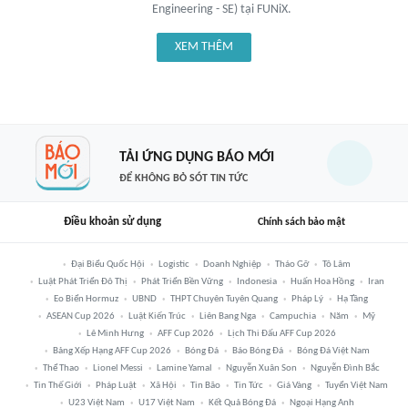
Engineering - SE) tại FUNiX.
XEM THÊM
TẢI ỨNG DỤNG BÁO MỚI
ĐỂ KHÔNG BỎ SÓT TIN TỨC
Điều khoản sử dụng
Chính sách bảo mật
Đại Biểu Quốc Hội
Logistic
Doanh Nghiệp
Tháo Gỡ
Tô Lâm
Luật Phát Triển Đô Thị
Phát Triển Bền Vững
Indonesia
Huấn Hoa Hồng
Iran
Eo Biển Hormuz
UBND
THPT Chuyên Tuyên Quang
Pháp Lý
Hạ Tầng
ASEAN Cup 2026
Luật Kiến Trúc
Liên Bang Nga
Campuchia
Năm
Mỹ
Lê Minh Hưng
AFF Cup 2026
Lịch Thi Đấu AFF Cup 2026
Bảng Xếp Hạng AFF Cup 2026
Bóng Đá
Báo Bóng Đá
Bóng Đá Việt Nam
Thể Thao
Lionel Messi
Lamine Yamal
Nguyễn Xuân Son
Nguyễn Đình Bắc
Tin Thế Giới
Pháp Luật
Xã Hội
Tin Bão
Tin Tức
Giá Vàng
Tuyển Việt Nam
U23 Việt Nam
U17 Việt Nam
Kết Quả Bóng Đá
Ngoại Hạng Anh