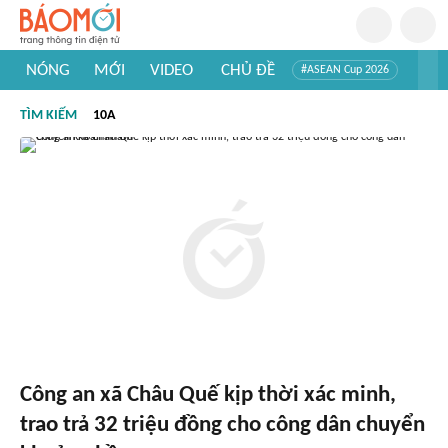
NÓNG
MỚI
VIDEO
CHỦ ĐỀ
#ASEAN Cup 2026
#Trí tuệ nhân tạo
#Mỹ - Iran
#Khám phá Việt Nam
TÌM KIẾM
10A
#Khám phá thế giới
Công an xã Châu Quế kịp thời xác minh,
trao trả 32 triệu đồng cho công dân chuyển