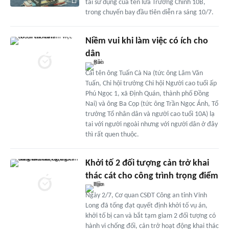
tái sử dụng của tên lửa Trường Chinh 10B,
trong chuyến bay đầu tiên diễn ra sáng 10/7.
Niềm vui khi làm việc có ích cho
dân
Cái tên ông Tuấn Cà Na (tức ông Lâm Văn
Tuấn, Chi hội trưởng Chi hội Người cao tuổi ấp
Phú Ngọc 1, xã Ðịnh Quán, thành phố Ðồng
Nai) và ông Ba Cọp (tức ông Trần Ngọc Ánh, Tổ
trưởng Tổ nhân dân và người cao tuổi 10A) lạ
tai với người ngoài nhưng với người dân ở đây
thì rất quen thuộc.
Khởi tố 2 đối tượng cản trở khai
thác cát cho công trình trọng điểm
Ngày 2/7, Cơ quan CSĐT Công an tỉnh Vĩnh
Long đã tống đạt quyết định khởi tố vụ án,
khởi tố bị can và bắt tạm giam 2 đối tượng có
hành vi chống đối, cản trở hoạt động khai thác