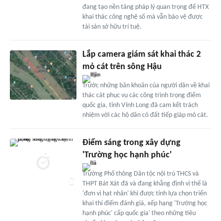
đang tạo nền tảng pháp lý quan trọng để HTX
khai thác công nghệ số mà vẫn bảo vệ được
tài sản sở hữu trí tuệ.
Lắp camera giám sát khai thác 2
mỏ cát trên sông Hậu
Trước những băn khoăn của người dân về khai
thác cát phục vụ các công trình trọng điểm
quốc gia, tỉnh Vĩnh Long đã cam kết trách
nhiệm với các hộ dân có đất tiếp giáp mỏ cát.
Điểm sáng trong xây dựng
'Trường học hạnh phúc'
Trường Phổ thông Dân tộc nội trú THCS và
THPT Bát Xát đã và đang khẳng định vị thế là
'đơn vị hạt nhân' khi được tỉnh lựa chọn triển
khai thí điểm đánh giá, xếp hạng 'Trường học
hạnh phúc' cấp quốc gia' theo những tiêu