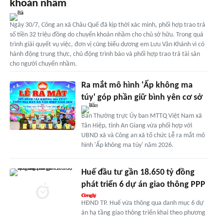
khoản nhầm
Ngày 30/7, Công an xã Châu Quế đã kịp thời xác minh, phối hợp trao trả
số tiền 32 triệu đồng do chuyển khoản nhầm cho chủ sở hữu. Trong quá
trình giải quyết vụ việc, đơn vị cũng biểu dương em Lưu Văn Khánh vì có
hành động trung thực, chủ động trình báo và phối hợp trao trả tài sản
cho người chuyển nhầm.
Ra mắt mô hình 'Ấp không ma
túy' góp phần giữ bình yên cơ sở
Ban Thường trực Ủy ban MTTQ Việt Nam xã
Tân Hiệp, tỉnh An Giang vừa phối hợp với
UBND xã và Công an xã tổ chức Lễ ra mắt mô
hình 'Ấp không ma túy' năm 2026.
Huế đầu tư gần 18.650 tỷ đồng
phát triển 6 dự án giao thông PPP
HĐND TP. Huế vừa thông qua danh mục 6 dự
án hạ tầng giao thông triển khai theo phương