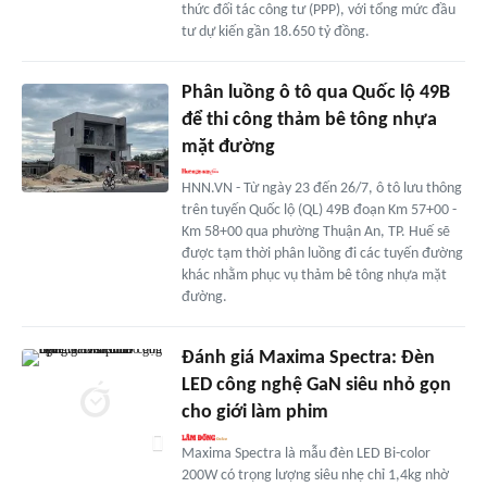
thức đối tác công tư (PPP), với tổng mức đầu
tư dự kiến gần 18.650 tỷ đồng.
Phân luồng ô tô qua Quốc lộ 49B
để thi công thảm bê tông nhựa
mặt đường
HNN.VN - Từ ngày 23 đến 26/7, ô tô lưu thông
trên tuyến Quốc lộ (QL) 49B đoạn Km 57+00 -
Km 58+00 qua phường Thuận An, TP. Huế sẽ
được tạm thời phân luồng đi các tuyến đường
khác nhằm phục vụ thảm bê tông nhựa mặt
đường.
Đánh giá Maxima Spectra: Đèn
LED công nghệ GaN siêu nhỏ gọn
cho giới làm phim
Maxima Spectra là mẫu đèn LED Bi-color
200W có trọng lượng siêu nhẹ chỉ 1,4kg nhờ