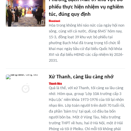
phiếu thực hiện nhiệm vụ nghiêm
túc, đúng quy định
Hòa trong không khí náo nức của ngày hội non
sông, cùng với cả nước, đúng 6h45' hôm nay,
15-3, đồng loạt 39 khu vực bỏ phiếu tại
phường Bạch Mai đã trang trọng tổ chức lễ
khai mạc ngày bầu cử đại biểu Quốc hội khóa
XVI và đại biểu HĐND các cấp nhiệm kỳ 2026-
2031.
Xứ Thanh, càng lâu càng nhớ
Quả là thế, với xứ Thanh, tôi càng xa lâu càng
nhớ. Hôm qua, group 'Lớp 10A trường cấp 3
Hậu Lộc' niên khóa 1973-1976 của tôi lại nhộn
nhạo lên. Lớp toàn người trên dưới 70 tuổi rồi,
đa phần 'bám trụ' tại quê, có đâu ba bốn
người bôn ba. Một ở Vũng Tàu, hiệu trưởng
trường THPT về hưu, hai ở Hà Nội, một ở Hải
Phòng và tôi ở Pleiku. Chỉ mỗi tôi không phải