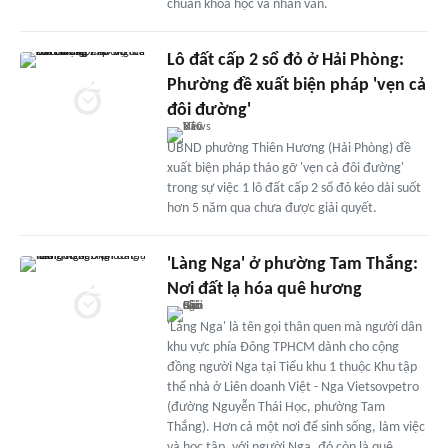
chuẩn khoa học và nhân văn.
Lô đất cấp 2 sổ đỏ ở Hải Phòng:
Phường đề xuất biện pháp 'vẹn cả
đôi đường'
UBND phường Thiên Hương (Hải Phòng) đề
xuất biện pháp tháo gỡ 'vẹn cả đôi đường'
trong sự việc 1 lô đất cấp 2 sổ đỏ kéo dài suốt
hơn 5 năm qua chưa được giải quyết.
'Làng Nga' ở phường Tam Thắng:
Nơi đất lạ hóa quê hương
'Làng Nga' là tên gọi thân quen mà người dân
khu vực phía Đông TPHCM dành cho cộng
đồng người Nga tại Tiểu khu 1 thuộc Khu tập
thể nhà ở Liên doanh Việt - Nga Vietsovpetro
(đường Nguyễn Thái Học, phường Tam
Thắng). Hơn cả một nơi để sinh sống, làm việc
và học tập, với người Nga, đó còn là quê