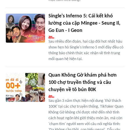
Single's Inferno 5: Cái kết khó
lường của cặp Mingee - Seung Il,
Go Eun - I Geon
Sau nhiều đồn đoán, hai cặp đôi hot nhất hậu
show hẹn hò Single's Inferno 5 mới đây đều có
thông báo chính thức xác nhận về tình trạng
mối quan hệ hiện tại.
Quan Không Gờ khám phá hơn
100 chợ truyền thống và câu
chuyện về tô bún 80K
Sau gần 3 năm thực hiện nội dung 'thử thách
100K' tại các chợ truyền thống, TikToker Quan
Không Gờ không chỉ được nhớ đến nhờ tính
cách hoạt ngôn khi giới thiệu món ăn, mà còn
'chạm tim' người xem với câu nói nghĩa tình:
'Dạ không cần thồi, con biếu ngoại'. Dẫu vậy,