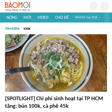
NÓNG
MỚI
VIDEO
CHỦ ĐỀ
#ASEAN Cup 2026
#Trí tuệ nhân tạo
#Mỹ - Iran
#Khám phá Việt Nam
TÌM KIẾM
100K
#Khám phá thế giới
[SPOTLIGHT] Chi phí sinh hoạt tại TP HCM
tăng: bún 100k, cà phê 45k