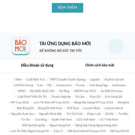
XEM THÊM
TẢI ỨNG DỤNG BÁO MỚI
ĐỂ KHÔNG BỎ SÓT TIN TỨC
Điều khoản sử dụng
Chính sách bảo mật
Năm
Luật Kiến Trúc
THPT Chuyên Tuyên Quang
Logistic
Sophon Zaram
Lê Minh Hưng
Iran
Mỹ
Campuchia
Trump
Liên Bang Nga
Indonesia
UBND
Đại Biểu Quốc Hội
Hạ Tầng
ASEAN Cup 2026
Eo Biển Hormuz
Luật Phát Triển Đô Thị
Doanh Nghiệp
Tô Lâm
Tháo Gỡ
Kim Sang-Sik
AFF Cup 2026
Lịch Thi Đấu AFF Cup 2026
Bảng Xếp Hạng AFF Cup 2026
Bóng Đá
Báo Bóng Đá
Bóng Đá Việt Nam
Thể Thao
Lionel Messi
Lamine Yamal
Nguyễn Xuân Son
Nguyễn Đình Bắc
Tin Thế Giới
Pháp Luật
Xã Hội
Tin Bão
Tin Tức
Giá Vàng
Tuyển Việt Nam
U23 Việt Nam
U17 Việt Nam
Kết Quả Bóng Đá
Ngoại Hạng Anh
Bảng Xếp Hạng Ngoại Hạng Anh
Lịch Thi Đấu Ngoại Hạng Anh
Cúp C1
Kết Quả Vietlott Power 6/55
Kết Quả Xổ Số