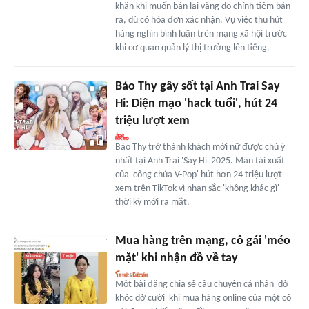
khăn khi muốn bán lại vàng do chính tiệm bán
ra, dù có hóa đơn xác nhận. Vụ việc thu hút
hàng nghìn bình luận trên mạng xã hội trước
khi cơ quan quản lý thị trường lên tiếng.
Bảo Thy gây sốt tại Anh Trai Say
Hi: Diện mạo 'hack tuổi', hút 24
triệu lượt xem
Bảo Thy trở thành khách mời nữ được chú ý
nhất tại Anh Trai 'Say Hi' 2025. Màn tái xuất
của 'công chúa V-Pop' hút hơn 24 triệu lượt
xem trên TikTok vì nhan sắc 'không khác gì'
thời kỳ mới ra mắt.
Mua hàng trên mạng, cô gái 'méo
mặt' khi nhận đồ về tay
Một bài đăng chia sẻ câu chuyện cá nhân 'dở
khóc dở cười' khi mua hàng online của một cô