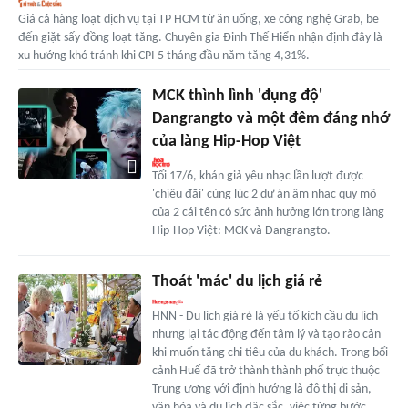
Giá cả hàng loạt dịch vụ tại TP HCM từ ăn uống, xe công nghệ Grab, be
đến giặt sấy đồng loạt tăng. Chuyên gia Đinh Thế Hiển nhận định đây là
xu hướng khó tránh khi CPI 5 tháng đầu năm tăng 4,31%.
MCK thình lình 'đụng độ'
Dangrangto và một đêm đáng nhớ
của làng Hip-Hop Việt
Tối 17/6, khán giả yêu nhạc lần lượt được
'chiêu đãi' cùng lúc 2 dự án âm nhạc quy mô
của 2 cái tên có sức ảnh hưởng lớn trong làng
Hip-Hop Việt: MCK và Dangrangto.
Thoát 'mác' du lịch giá rẻ
HNN - Du lịch giá rẻ là yếu tố kích cầu du lịch
nhưng lại tác động đến tâm lý và tạo rào cản
khi muốn tăng chi tiêu của du khách. Trong bối
cảnh Huế đã trở thành thành phố trực thuộc
Trung ương với định hướng là đô thị di sản,
văn hóa và du lịch đặc sắc, việc từng bước