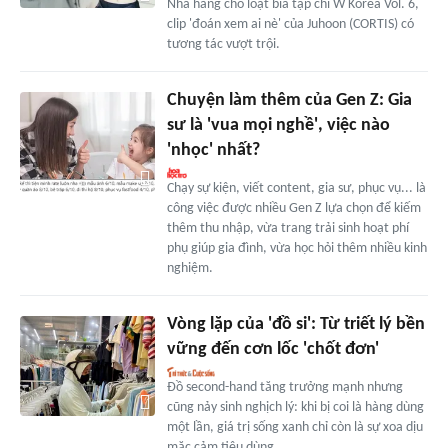
Nhá hàng cho loạt bìa tạp chí W Korea Vol. 6,
clip 'đoán xem ai nè' của Juhoon (CORTIS) có
tương tác vượt trội.
Chuyện làm thêm của Gen Z: Gia
sư là 'vua mọi nghề', việc nào
'nhọc' nhất?
Chạy sự kiện, viết content, gia sư, phục vụ... là
công việc được nhiều Gen Z lựa chọn để kiếm
thêm thu nhập, vừa trang trải sinh hoạt phí
phụ giúp gia đình, vừa học hỏi thêm nhiều kinh
nghiệm.
Vòng lặp của 'đồ si': Từ triết lý bền
vững đến cơn lốc 'chốt đơn'
Đồ second-hand tăng trưởng mạnh nhưng
cũng nảy sinh nghịch lý: khi bị coi là hàng dùng
một lần, giá trị sống xanh chỉ còn là sự xoa dịu
mặc cảm tiêu dùng.