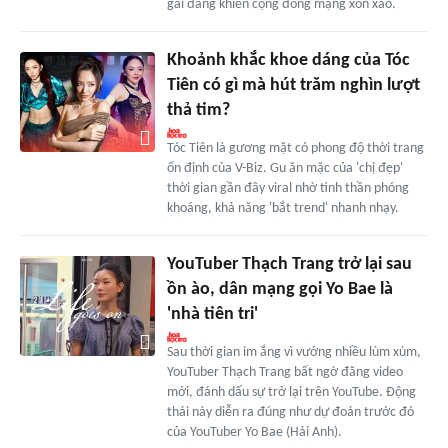
gái đang khiến cộng đồng mạng xôn xao.
Khoảnh khắc khoe dáng của Tóc
Tiên có gì mà hút trăm nghìn lượt
thả tim?
Tóc Tiên là gương mặt có phong độ thời trang
ổn định của V-Biz. Gu ăn mặc của 'chị đẹp'
thời gian gần đây viral nhờ tinh thần phóng
khoáng, khả năng 'bắt trend' nhanh nhạy.
YouTuber Thạch Trang trở lại sau
ồn ào, dân mạng gọi Yo Bae là
'nhà tiên tri'
Sau thời gian im ắng vì vướng nhiều lùm xùm,
YouTuber Thạch Trang bất ngờ đăng video
mới, đánh dấu sự trở lại trên YouTube. Động
thái này diễn ra đúng như dự đoán trước đó
của YouTuber Yo Bae (Hải Anh).