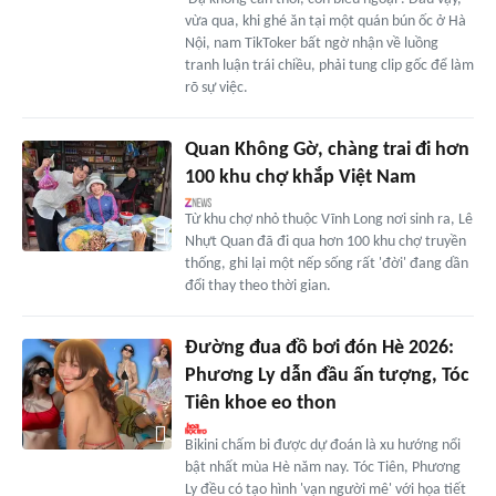
vừa qua, khi ghé ăn tại một quán bún ốc ở Hà
Nội, nam TikToker bất ngờ nhận về luồng
tranh luận trái chiều, phải tung clip gốc để làm
rõ sự việc.
Quan Không Gờ, chàng trai đi hơn
100 khu chợ khắp Việt Nam
Từ khu chợ nhỏ thuộc Vĩnh Long nơi sinh ra, Lê
Nhựt Quan đã đi qua hơn 100 khu chợ truyền
thống, ghi lại một nếp sống rất 'đời' đang dần
đổi thay theo thời gian.
Đường đua đồ bơi đón Hè 2026:
Phương Ly dẫn đầu ấn tượng, Tóc
Tiên khoe eo thon
Bikini chấm bi được dự đoán là xu hướng nổi
bật nhất mùa Hè năm nay. Tóc Tiên, Phương
Ly đều có tạo hình 'vạn người mê' với họa tiết