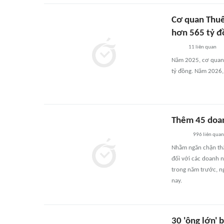
Cơ quan Thuế
hơn 565 tỷ đ
11
liên quan
Năm 2025, cơ quan t
tỷ đồng. Năm 2026,
Thêm 45 doan
996
liên quan
Nhằm ngăn chặn thấ
đối với các doanh n
trong năm trước, n
nay.
30 'ông lớn' 