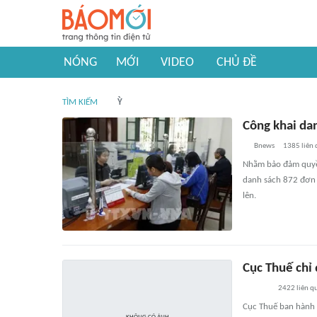
NÓNG
MỚI
VIDEO
CHỦ ĐỀ
TÌM KIẾM
Ỳ
Công khai da
Bnews
1385
liên
Nhằm bảo đảm quyền
danh sách 872 đơn v
lên.
Cục Thuế chỉ 
2422
liên q
Cục Thuế ban hành 