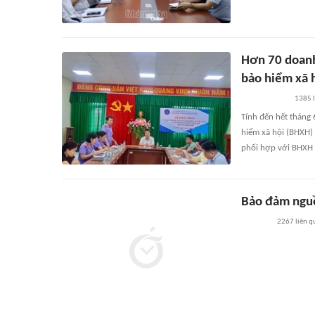
Hơn 70 doanh
bảo hiểm xã 
1385
Tính đến hết tháng
hiểm xã hội (BHXH) 
phối hợp với BHXH 
Bảo đảm nguồ
2267
liên q