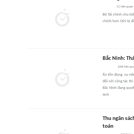
11
liên quan
Bộ Tài chính cho bi
chính hơn 565 tỷ đ
Bắc Ninh: Th
668
liên qu
Án tồn đọng, vụ việ
đối với công tác th
Bắc Ninh đang quyết
quả.
Thu ngân sác
toán