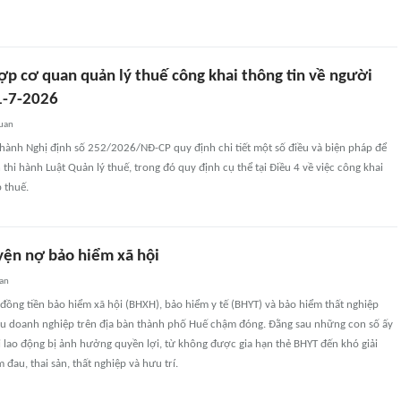
ợp cơ quan quản lý thuế công khai thông tin về người
1-7-2026
quan
hành Nghị định số 252/2026/NĐ-CP quy định chi tiết một số điều và biện pháp để
thi hành Luật Quản lý thuế, trong đó quy định cụ thể tại Điều 4 về việc công khai
 thuế.
yện nợ bảo hiểm xã hội
an
đồng tiền bảo hiểm xã hội (BHXH), bảo hiểm y tế (BHYT) và bảo hiểm thất nghiệp
ều doanh nghiệp trên địa bàn thành phố Huế chậm đóng. Đằng sau những con số ấy
 lao động bị ảnh hưởng quyền lợi, từ không được gia hạn thẻ BHYT đến khó giải
đau, thai sản, thất nghiệp và hưu trí.