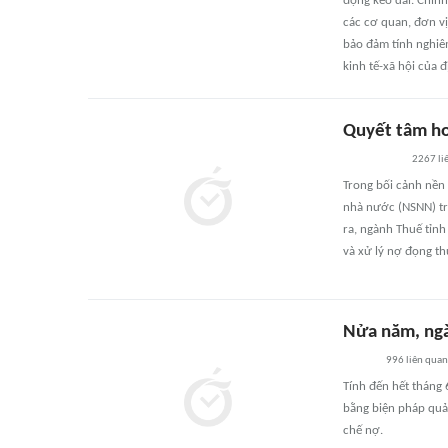
đọng kéo dài. Chính
các cơ quan, đơn vị
bảo đảm tính nghiêm
kinh tế-xã hội của 
Quyết tâm ho
2267
li
Trong bối cảnh nền 
nhà nước (NSNN) trê
ra, ngành Thuế tỉnh 
và xử lý nợ đọng th
Nửa năm, ngà
996
liên quan
Tính đến hết tháng 
bằng biện pháp quản
chế nợ.