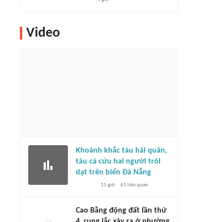
Video
Khoảnh khắc tàu hải quân,
tàu cá cứu hai người trôi
dạt trên biển Đà Nẵng
11 giờ
61
liên quan
Cao Bằng động đất lần thứ
4, rung lắc xảy ra ở phường