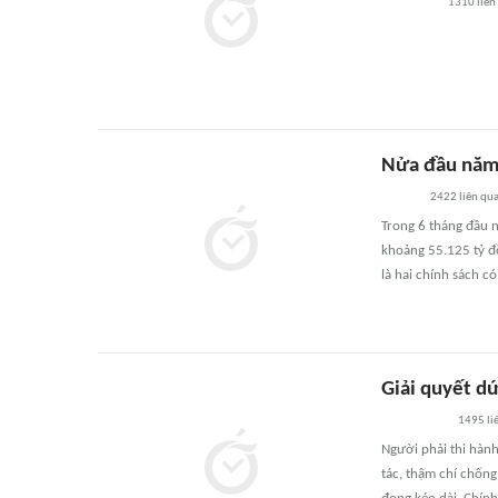
1310
liên
Nửa đầu năm 
2422
liên qu
Trong 6 tháng đầu n
khoảng 55.125 tỷ đồ
là hai chính sách c
Giải quyết dứ
1495
li
Người phải thi hành
tác, thậm chí chống