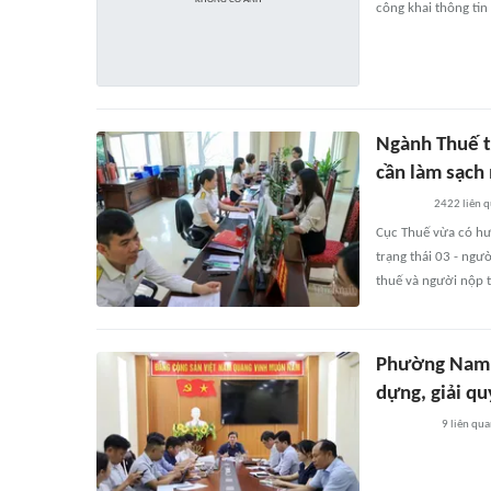
công khai thông tin
Ngành Thuế t
cần làm sạch
2422
liên 
Cục Thuế vừa có hư
trạng thái 03 - ng
thuế và người nộp t
Phường Nam N
dựng, giải q
9
liên qu