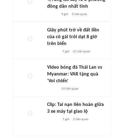
đông dân nhất tỉnh
9 giờ
2
liên quan
Giây phút trở về đất liền
của cô gái trôi dạt 8 giờ
trên biển
7 giờ
61
liên quan
Video bóng đá Thái Lan vs
Myanmar: VAR tặng quà
'Voi chiến'
24
liên quan
Clip: Tai nạn liên hoàn giữa
3 xe máy tại giao lộ
7 giờ
2
liên quan