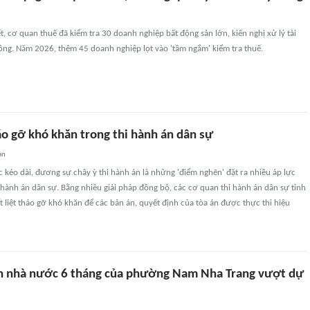
ết, cơ quan thuế đã kiểm tra 30 doanh nghiệp bất động sản lớn, kiến nghị xử lý tài
ồng. Năm 2026, thêm 45 doanh nghiệp lọt vào 'tầm ngắm' kiểm tra thuế.
áo gỡ khó khăn trong thi hành án dân sự
an
c kéo dài, đương sự chây ỳ thi hành án là những 'điểm nghẽn' đặt ra nhiều áp lực
i hành án dân sự. Bằng nhiều giải pháp đồng bộ, các cơ quan thi hành án dân sự tỉnh
 liệt tháo gỡ khó khăn để các bản án, quyết định của tòa án được thực thi hiệu
h nhà nước 6 tháng của phường Nam Nha Trang vượt dự