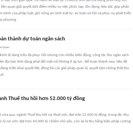
 vì vậy, thời gian qua, Thi hành án dân sự (THADS) tỉnh đã chủ động phối hợp với
 liên quan giải quyết dứt điểm nhiều vụ việc phức tạp, tồn đọng, kéo dài, góp phần
 minh của pháp luật, giữ vững an ninh trật tự, an toàn xã hội và phục vụ phát triển
địa phương.
àn thành dự toán ngân sách
ên quan
kinh tế đang trên đà phục hồi nhưng còn nhiều biến động, công tác thu ngân sách
n địa bàn tỉnh đang phải đối mặt với không ít áp lực. Để hoàn thành mục tiêu đề
đang triển khai quyết liệt, đồng bộ các giải pháp quản lý, quyết tâm chống thất thu
uế.
nh Thuế thu hồi hơn 52.000 tỷ đồng
6 vừa qua, ngành Thuế thu hồi nợ thuế ước đạt trên 52.000 tỷ đồng, trong đó: thu
 lý nợ ước đạt hơn 44.000 tỷ, chiếm chủ yếu, còn lại là thu bằng biện pháp cưỡng