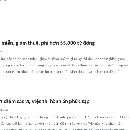
 quan
miễn, giảm thuế, phí hơn 55.000 tỷ đồng
an
ăm, các chính sách miễn, giảm thuế và phí đã giúp người dân, doanh nghiệp giảm
ng nghĩa vụ tài chính. Trong đó, giảm thuế GTGT và thuế bảo vệ môi trường tiếp tục
ó tác động lớn nhất, góp phần hỗ trợ sản xuất, kinh doanh và kích thích tiêu dùng.
t điểm các vụ việc thi hành án phức tạp
ên quan
 án (THA) chây ỳ, cố tình không chấp hành quyết định THA, thể hiện thái độ bất hợp
 đối gay gắt là những nguyên nhân dẫn đến nhiều vụ việc THA gặp khó khăn, tồn