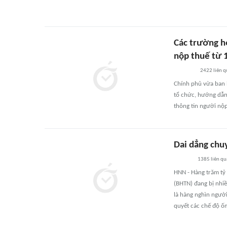
Các trường h
nộp thuế từ 
2422
liên 
Chính phủ vừa ban 
tổ chức, hướng dẫn 
thông tin người nộp
Dai dẳng chu
1385
liên qu
HNN - Hàng trăm tỷ 
(BHTN) đang bị nhi
là hàng nghìn người
quyết các chế độ ốm 