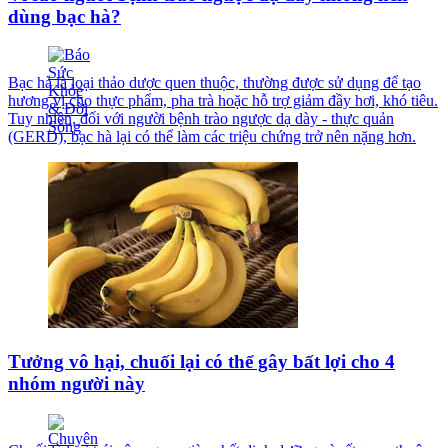
dùng bạc hà?
Bạc hà là loại thảo dược quen thuộc, thường được sử dụng để tạo
hương vị cho thực phẩm, pha trà hoặc hỗ trợ giảm đầy hơi, khó tiêu.
Tuy nhiên, đối với người bệnh trào ngược dạ dày - thực quản
(GERD), bạc hà lại có thể làm các triệu chứng trở nên nặng hơn.
Tưởng vô hại, chuối lại có thể gây bất lợi cho 4
nhóm người này