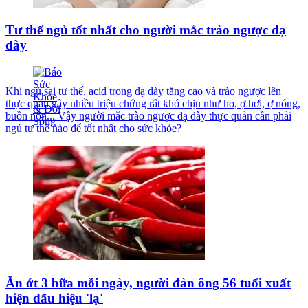
Tư thế ngủ tốt nhất cho người mắc trào ngược dạ
dày
Khi ngủ sai tư thế, acid trong dạ dày tăng cao và trào ngược lên
thực quản gây nhiều triệu chứng rất khó chịu như ho, ợ hơi, ợ nóng,
buồn nôn... Vậy người mắc trào ngược dạ dày thực quản cần phải
ngủ tư thế nào để tốt nhất cho sức khỏe?
Ăn ớt 3 bữa mỗi ngày, người đàn ông 56 tuổi xuất
hiện dấu hiệu 'lạ'