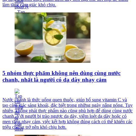
làm tăng cảm giác khó chịu.
5 nhóm thực phẩm không nên dùng cùng nước
chanh, nhất là người có dạ dày nhạy cảm
Nước chanh là thức uống quen thuộc, giúp bổ sung vitamin C và
tạo cảm giác sảng khoái, đặc biệt trong những ngày nắng nóng. Tuy
nhiên, không phải thực phẩm nào cũng phù hợp để dùng cùng nước
chanh. Với người bị trào ngược dạ dày, viêm loét dạ dày hoặc có
men răng nhạy cảm, việc kết hợp không đúng cách có thể khiến các
triệu chứng trở nên khó chịu hơn.