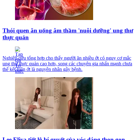
Thói quen ăn uống âm thầm 'nuôi dưỡng' ung thư
thực quản
Nghiên cứu tổng hợp cho thấy người ăn nhiều ớt có nguy cơ mắc
ung thư thực quản cao hơn, song các chuyên gia nhấn mạnh chưa
thể kết luận ớt là nguyên nhân gây bệnh.
Lee Eliya tiết lộ bí quyết của vóc dáng thon gọn