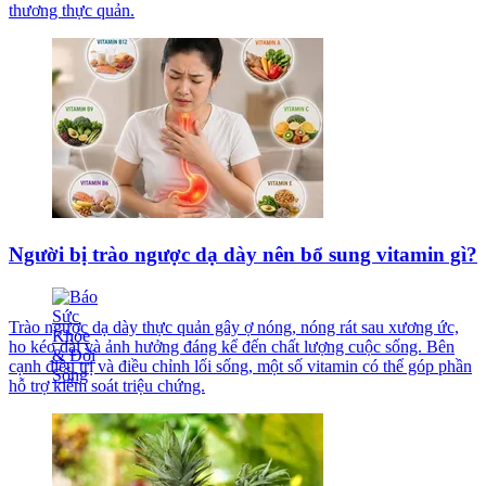
thương thực quản.
Người bị trào ngược dạ dày nên bổ sung vitamin gì?
Trào ngược dạ dày thực quản gây ợ nóng, nóng rát sau xương ức,
ho kéo dài và ảnh hưởng đáng kể đến chất lượng cuộc sống. Bên
cạnh điều trị và điều chỉnh lối sống, một số vitamin có thể góp phần
hỗ trợ kiểm soát triệu chứng.