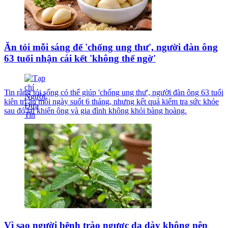
Ăn tỏi mỗi sáng để 'chống ung thư', người đàn ông
63 tuổi nhận cái kết 'không thể ngờ'
Tin rằng tỏi sống có thể giúp 'chống ung thư', người đàn ông 63 tuổi
kiên trì ăn mỗi ngày suốt 6 tháng, nhưng kết quả kiểm tra sức khỏe
sau đó lại khiến ông và gia đình không khỏi bàng hoàng.
Vì sao người bệnh trào ngược dạ dày không nên