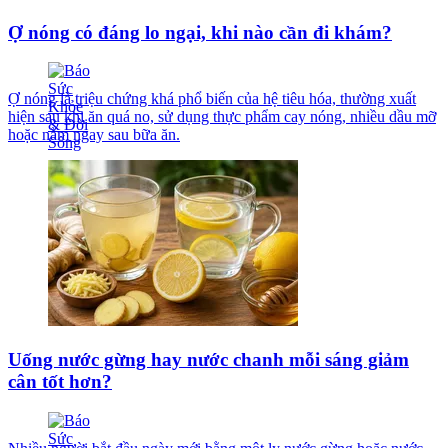
Ợ nóng có đáng lo ngại, khi nào cần đi khám?
Ợ nóng là triệu chứng khá phổ biến của hệ tiêu hóa, thường xuất
hiện sau khi ăn quá no, sử dụng thực phẩm cay nóng, nhiều dầu mỡ
hoặc nằm ngay sau bữa ăn.
Uống nước gừng hay nước chanh mỗi sáng giảm
cân tốt hơn?