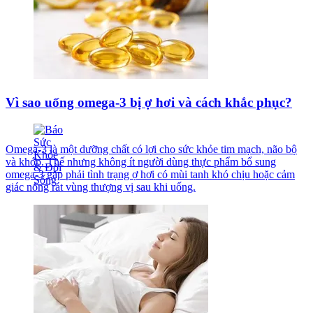
Vì sao uống omega-3 bị ợ hơi và cách khắc phục?
Omega-3 là một dưỡng chất có lợi cho sức khỏe tim mạch, não bộ
và khớp. Thế nhưng không ít người dùng thực phẩm bổ sung
omega-3 gặp phải tình trạng ợ hơi có mùi tanh khó chịu hoặc cảm
giác nóng rát vùng thượng vị sau khi uống.