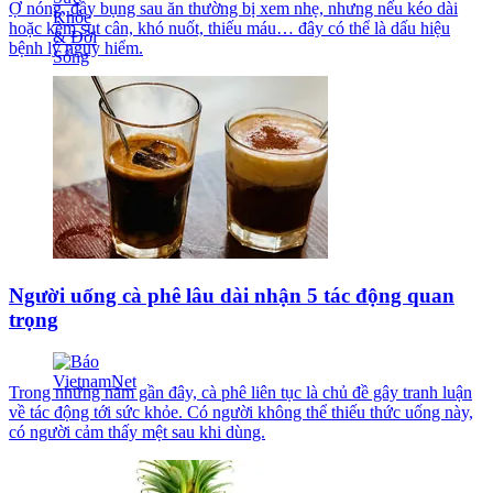
Ợ nóng, đầy bụng sau ăn thường bị xem nhẹ, nhưng nếu kéo dài
hoặc kèm sụt cân, khó nuốt, thiếu máu… đây có thể là dấu hiệu
bệnh lý nguy hiểm.
Người uống cà phê lâu dài nhận 5 tác động quan
trọng
Trong những năm gần đây, cà phê liên tục là chủ đề gây tranh luận
về tác động tới sức khỏe. Có người không thể thiếu thức uống này,
có người cảm thấy mệt sau khi dùng.