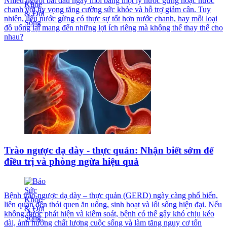
Nhiều người bắt đầu ngày mới bằng một ly nước gừng hoặc nước
chanh với hy vọng tăng cường sức khỏe và hỗ trợ giảm cân. Tuy
nhiên, liệu nước gừng có thực sự tốt hơn nước chanh, hay mỗi loại
đồ uống lại mang đến những lợi ích riêng mà không thể thay thế cho
nhau?
Trào ngược dạ dày - thực quản: Nhận biết sớm để
điều trị và phòng ngừa hiệu quả
Bệnh trào ngược dạ dày – thực quản (GERD) ngày càng phổ biến,
liên quan đến thói quen ăn uống, sinh hoạt và lối sống hiện đại. Nếu
không được phát hiện và kiểm soát, bệnh có thể gây khó chịu kéo
dài, ảnh hưởng chất lượng cuộc sống và làm tăng nguy cơ tổn