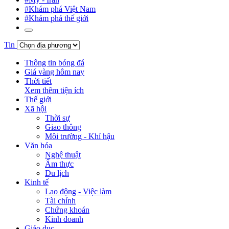
#Khám phá Việt Nam
#Khám phá thế giới
Tin
Thông tin bóng đá
Giá vàng hôm nay
Thời tiết
Xem thêm tiện ích
Thế giới
Xã hội
Thời sự
Giao thông
Môi trường - Khí hậu
Văn hóa
Nghệ thuật
Ẩm thực
Du lịch
Kinh tế
Lao động - Việc làm
Tài chính
Chứng khoán
Kinh doanh
Giáo dục