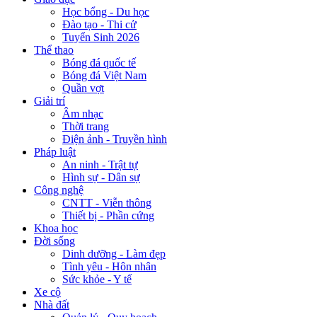
Học bổng - Du học
Đào tạo - Thi cử
Tuyển Sinh 2026
Thể thao
Bóng đá quốc tế
Bóng đá Việt Nam
Quần vợt
Giải trí
Âm nhạc
Thời trang
Điện ảnh - Truyền hình
Pháp luật
An ninh - Trật tự
Hình sự - Dân sự
Công nghệ
CNTT - Viễn thông
Thiết bị - Phần cứng
Khoa học
Đời sống
Dinh dưỡng - Làm đẹp
Tình yêu - Hôn nhân
Sức khỏe - Y tế
Xe cộ
Nhà đất