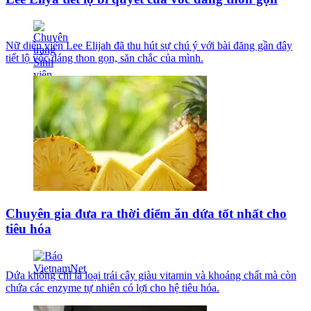
Nữ diễn viên Lee Elijah đã thu hút sự chú ý với bài đăng gần đây
tiết lộ vóc dáng thon gọn, săn chắc của mình.
Chuyên gia đưa ra thời điểm ăn dứa tốt nhất cho
tiêu hóa
Dứa không chỉ là loại trái cây giàu vitamin và khoáng chất mà còn
chứa các enzyme tự nhiên có lợi cho hệ tiêu hóa.