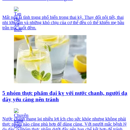
Mất ngủ là tình trạng phổ biến trong thai kỳ. Thay đổi nội tiết, thai
nhi lớn dần và những khó chịu của cơ thể đều có thể khiến mẹ bầu
trằn trọc suốt đêm.
5 nhóm thực phẩm đại kỵ với nước chanh, người dạ
dày yếu càng nên tránh
Nước chanh mang lại nhiều lợi ích cho sức khỏe nhưng không phải
thực phẩm nào cũng phù hợp để dùng cùng. Với người mắc bệnh lý
dạ dày, 5 nhóm thực phẩm dưới đây nên hạn chế kết hợp để tránh