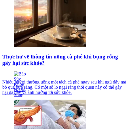
Thực hư về thông tin uống cà phê khi bụng rỗng
gây hại sức khỏe?
Nhiều người thường uống một tách cà phê ngay sau khi ngủ dậy mà
bỏ qua bữa sáng. Có một số lo ngại rằng thói quen này có thể gây
hại dạ dày và ảnh hưởng tới sức khỏe.