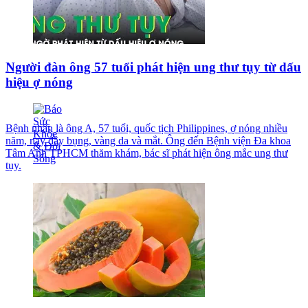
Người đàn ông 57 tuổi phát hiện ung thư tụy từ dấu
hiệu ợ nóng
Bệnh nhân là ông A, 57 tuổi, quốc tịch Philippines, ợ nóng nhiều
năm, nay đầy bụng, vàng da và mắt. Ông đến Bệnh viện Đa khoa
Tâm Anh TPHCM thăm khám, bác sĩ phát hiện ông mắc ung thư
tụy.