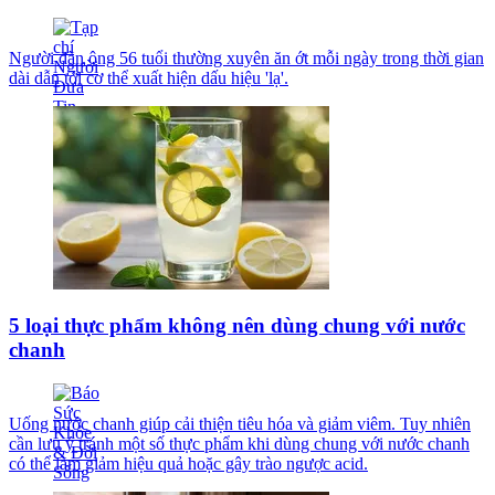
Người đàn ông 56 tuổi thường xuyên ăn ớt mỗi ngày trong thời gian
dài dẫn tới cơ thể xuất hiện dấu hiệu 'lạ'.
5 loại thực phẩm không nên dùng chung với nước
chanh
Uống nước chanh giúp cải thiện tiêu hóa và giảm viêm. Tuy nhiên
cần lưu ý tránh một số thực phẩm khi dùng chung với nước chanh
có thể làm giảm hiệu quả hoặc gây trào ngược acid.