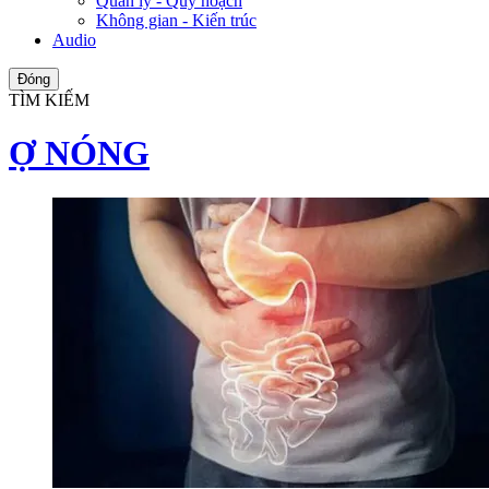
Quản lý - Quy hoạch
Không gian - Kiến trúc
Audio
Đóng
TÌM KIẾM
Ợ NÓNG