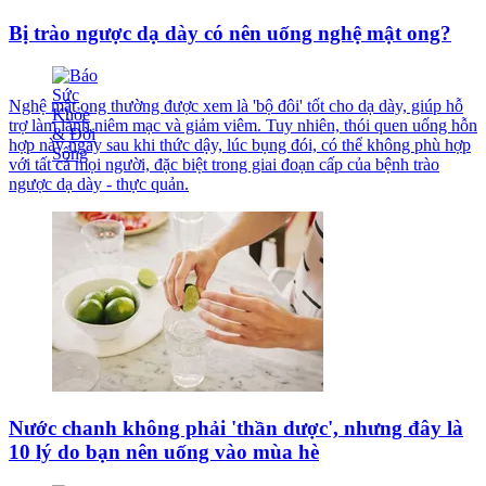
Bị trào ngược dạ dày có nên uống nghệ mật ong?
Nghệ mật ong thường được xem là 'bộ đôi' tốt cho dạ dày, giúp hỗ
trợ làm lành niêm mạc và giảm viêm. Tuy nhiên, thói quen uống hỗn
hợp này ngay sau khi thức dậy, lúc bụng đói, có thể không phù hợp
với tất cả mọi người, đặc biệt trong giai đoạn cấp của bệnh trào
ngược dạ dày - thực quản.
Nước chanh không phải 'thần dược', nhưng đây là
10 lý do bạn nên uống vào mùa hè