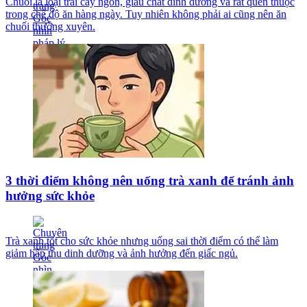
Chuối là loại trái cây ngon, giàu chất dinh dưỡng và rất quen thuộc
trong chế độ ăn hàng ngày. Tuy nhiên không phải ai cũng nên ăn
chuối thường xuyên.
3 thời điểm không nên uống trà xanh để tránh ảnh
hưởng sức khỏe
Trà xanh tốt cho sức khỏe nhưng uống sai thời điểm có thể làm
giảm hấp thu dinh dưỡng và ảnh hưởng đến giấc ngủ.