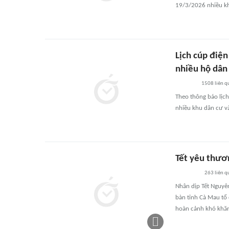
19/3/2026 nhiều kh
Lịch cúp điện
nhiều hộ dân
1508
liên q
Theo thông báo lịc
nhiều khu dân cư và
Tết yêu thươ
263
liên q
Nhân dịp Tết Nguyên
bàn tỉnh Cà Mau tổ 
hoàn cảnh khó khăn