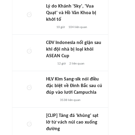
Lý do Khánh 'Sky', 'Vua
Quạt' và Hồ Văn Khoa bị
khởi tố
10 giờ
104
liên quan
CĐV Indonesia nổi giận sau
khi đội nhà bị loại khỏi
ASEAN Cup
12 giờ
2
liên quan
HLV Kim Sang-sik nói điều
đặc biệt về Đình Bắc sau cú
đúp vào lưới Campuchia
3538
liên quan
[CLIP] Tảng đá 'khủng' sạt
lở từ vách núi cao xuống
đường