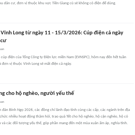
u dân cư, đơn vị thuộc khu vực Tiền Giang cũ sẽ không có điện để dùng.
 Vĩnh Long từ ngày 11 - 15/3/2026: Cúp điện cả ngày
 cư
uan
h cúp điện của Tổng Công ty Điện lực miền Nam (EVNSPC), hôm nay đến hết tuần
 đơn vị thuộc Vĩnh Long sẽ mất điện cả ngày.
ng cho hộ nghèo, người yếu thế
uan
 đán Bính Ngọ 2026, các đồng chí lãnh đạo tỉnh cùng các cấp, các ngành trên địa
chức nhiều hoạt động thăm hỏi, trao quà Tết cho hộ nghèo, hộ cận nghèo, hộ có
 và các đối tượng yếu thế, góp phần mang đến một mùa xuân ấm áp, nghĩa tình.