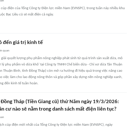
uan
h cúp điện của Tổng Công ty Điện lực miền Nam (EVNSPC), trong tuần này nhiều khu
uộc Bạc Liêu cũ sẽ mất điện cả ngày.
 đến giá trị kinh tế
ên quan
 giải quyết lượng phụ phẩm nông nghiệp phát sinh từ quá trình sản xuất dừa, mô
ử lý phụ phẩm vỏ dừa khô' tại Công ty TNHH Chế biến dừa - Chỉ xơ dừa Tân Thuận
ân Thuận Bình, tỉnh Đồng Tháp) còn mở ra hướng đi hiệu quả trong việc nâng cao
tạo việc làm cho lao động nông thôn và góp phần xây dựng nền nông nghiệp xanh,
ng đến kinh tế tuần hoàn.
n Đồng Tháp (Tiền Giang cũ) thứ Năm ngày 19/3/2026:
n cư nào sẽ nằm trong danh sách mất điện liên tục?
uan
lịch cúp điện mới nhất của Tổng Công ty Điện lực miền Nam (EVNSPC), ngày