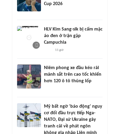
Cup 2026
HLV Kim Sang-sik bị cấm mặc
áo đen ở trận gặp
Campuchia
11 giờ
Niêm phong xe đầu kéo rải
mảnh sắt trên cao tốc khiến
hơn 120 ô tô thủng lốp
Mỹ bất ngờ 'báo động' nguy
cơ đối đầu trực tiếp Nga-
NATO, Đại sứ Ukraine gây
tranh cãi về phát ngôn
không gia nhập Liên minh