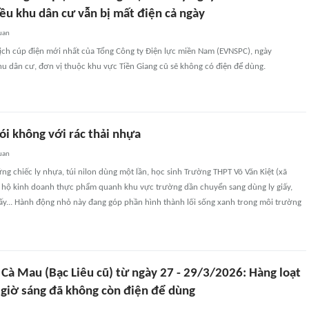
ều khu dân cư vẫn bị mất điện cả ngày
uan
lịch cúp điện mới nhất của Tổng Công ty Điện lực miền Nam (EVNSPC), ngày
u dân cư, đơn vị thuộc khu vực Tiền Giang cũ sẽ không có điện để dùng.
ói không với rác thải nhựa
uan
ng chiếc ly nhựa, túi nilon dùng một lần, học sinh Trường THPT Võ Văn Kiệt (xã
 hộ kinh doanh thực phẩm quanh khu vực trường dần chuyển sang dùng ly giấy,
iấy... Hành động nhỏ này đang góp phần hình thành lối sống xanh trong môi trường
 Cà Mau (Bạc Liêu cũ) từ ngày 27 - 29/3/2026: Hàng loạt
 giờ sáng đã không còn điện để dùng