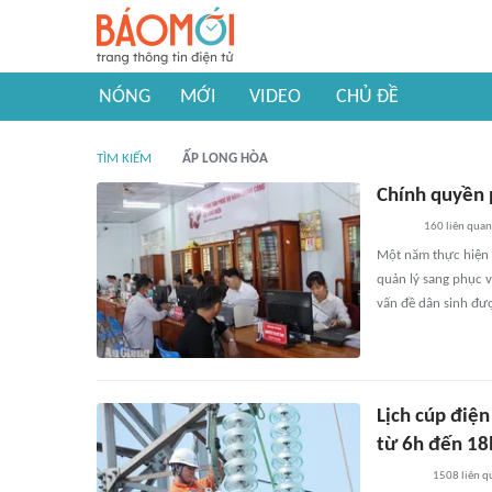
NÓNG
MỚI
VIDEO
CHỦ ĐỀ
TÌM KIẾM
ẤP LONG HÒA
Chính quyền 
160
liên quan
Một năm thực hiện 
quản lý sang phục v
vấn đề dân sinh đượ
Lịch cúp điện
từ 6h đến 18
1508
liên q