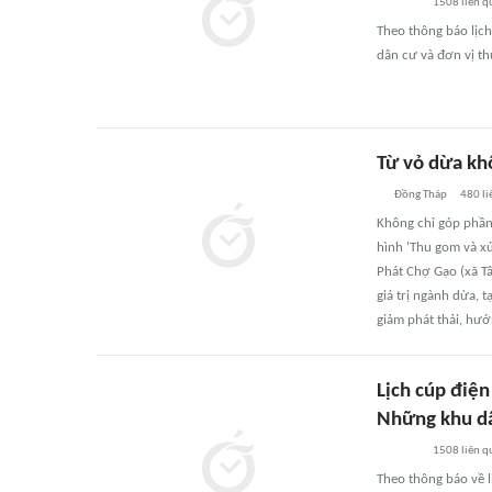
1508
liên q
Theo thông báo lịc
dân cư và đơn vị th
Từ vỏ dừa khô
Đồng Tháp
480
li
Không chỉ góp phần
hình 'Thu gom và x
Phát Chợ Gạo (xã T
giá trị ngành dừa, 
giảm phát thải, hướ
Lịch cúp điệ
Những khu dâ
1508
liên q
Theo thông báo về 