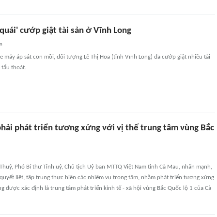
quái' cướp giật tài sản ở Vĩnh Long
an
xe máy áp sát con mồi, đối tượng Lê Thị Hoa (tỉnh Vĩnh Long) đã cướp giật nhiều tài
 tẩu thoát.
hải phát triển tương xứng với vị thế trung tâm vùng Bắc
Thuỷ, Phó Bí thư Tỉnh uỷ, Chủ tịch Uỷ ban MTTQ Việt Nam tỉnh Cà Mau, nhấn mạnh,
uyết liệt, tập trung thực hiện các nhiệm vụ trọng tâm, nhằm phát triển tương xứng
ng được xác định là trung tâm phát triển kinh tế - xã hội vùng Bắc Quốc lộ 1 của Cà