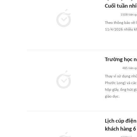
Cuối tuần nhi
1508
liên q
Theo thông báo về 
11/4/2026 nhiều kh
Trường học n
485
liên q
Thay vì sử dụng nhữ
Phước Long) và các
hộp giấy, ống hút g
giáo dục.
Lịch cúp điện
khách hàng 6