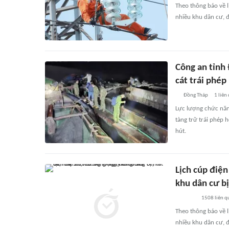
Theo thông báo về l
nhiều khu dân cư, đ
Công an tỉnh
cát trái phép
Đồng Tháp
1
liên
Lực lượng chức năn
tàng trữ trái phép 
hút.
Lịch cúp điện
khu dân cư bị
1508
liên q
Theo thông báo về l
nhiều khu dân cư, đ