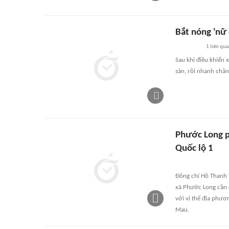
Bắt nóng 'nữ 
1
liên qu
Sau khi điều khiển 
sản, rồi nhanh chân
Phước Long p
Quốc lộ 1
Đồng chí Hồ Thanh 
xã Phước Long cần q
với vị thế địa phươ
Mau.