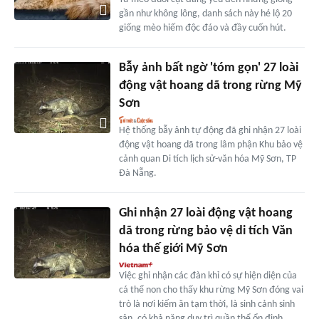
gần như không lông, danh sách này hé lộ 20
giống mèo hiếm độc đáo và đầy cuốn hút.
Bẫy ảnh bất ngờ 'tóm gọn' 27 loài
động vật hoang dã trong rừng Mỹ
Sơn
Hệ thống bẫy ảnh tự động đã ghi nhận 27 loài
động vật hoang dã trong lâm phận Khu bảo vệ
cảnh quan Di tích lịch sử-văn hóa Mỹ Sơn, TP
Đà Nẵng.
Ghi nhận 27 loài động vật hoang
dã trong rừng bảo vệ di tích Văn
hóa thế giới Mỹ Sơn
Việc ghi nhận các đàn khỉ có sự hiện diện của
cá thể non cho thấy khu rừng Mỹ Sơn đóng vai
trò là nơi kiếm ăn tạm thời, là sinh cảnh sinh
sản, có khả năng duy trì quần thể ổn định