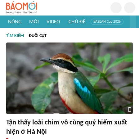
NÓNG
MỚI
VIDEO
CHỦ ĐỀ
#ASEAN Cup 2026
#Trí tuệ nhân tạo
#Mỹ - Iran
#Khám phá Việt Nam
TÌM KIẾM
ĐUÔI CỤT
#Khám phá thế giới
Tận thấy loài chim vô cùng quý hiếm xuất
hiện ở Hà Nội