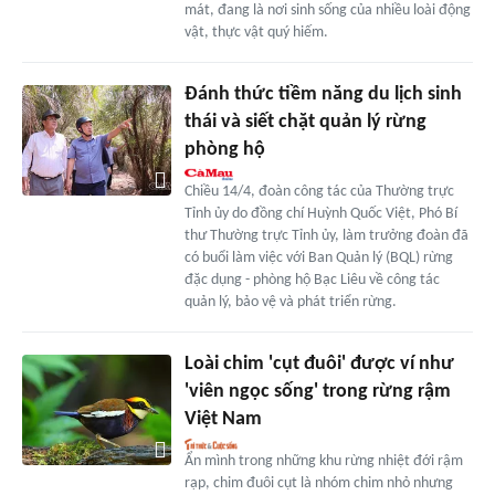
mát, đang là nơi sinh sống của nhiều loài động
vật, thực vật quý hiếm.
Đánh thức tiềm năng du lịch sinh
thái và siết chặt quản lý rừng
phòng hộ
Chiều 14/4, đoàn công tác của Thường trực
Tỉnh ủy do đồng chí Huỳnh Quốc Việt, Phó Bí
thư Thường trực Tỉnh ủy, làm trưởng đoàn đã
có buổi làm việc với Ban Quản lý (BQL) rừng
đặc dụng - phòng hộ Bạc Liêu về công tác
quản lý, bảo vệ và phát triển rừng.
Loài chim 'cụt đuôi' được ví như
'viên ngọc sống' trong rừng rậm
Việt Nam
Ẩn mình trong những khu rừng nhiệt đới rậm
rạp, chim đuôi cụt là nhóm chim nhỏ nhưng