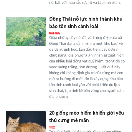
nổi bật với màu sắc rực rỡ và tập tính bí ẩn.
Đồng Thái nỗ lực hình thành khu
bảo tồn sinh cảnh loài
Giữa những dãy núi đá vôi trùng điệp của xã
Đồng Thái đang dần hiện ra một 'kho báu' về
đa dạng sinh học. Lần đầu tiên, các đơn vị
chức năng, địa phương ghi nhận sự xuất hiện
của nhiều loài động vật quý hiếm, trong đó có
voọc mông trắng, sơn dương… Kết quả này
không chỉ khẳng định giá trị của rừng mà còn
mở ra hướng đi mới, đó là xây dựng Khu bảo
tồn sinh cảnh loài gắn với phát triển du lịch
sinh thái, tạo sinh kế bền vững cho người dân
địa phương.
20 giống mèo hiếm khiến giới yêu
thú cưng mê mẩn
Từ mèo đuôi cụt đáng yêu đến những giống