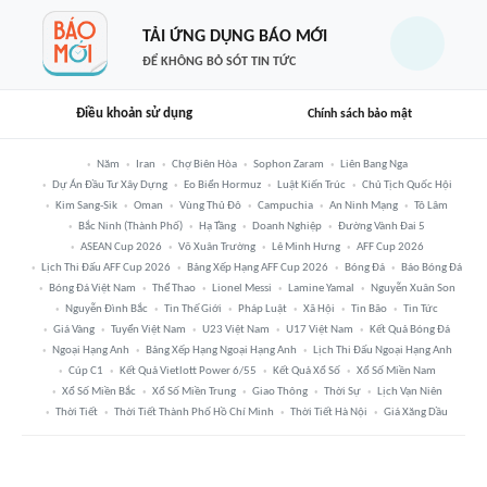
TẢI ỨNG DỤNG BÁO MỚI
ĐỂ KHÔNG BỎ SÓT TIN TỨC
Điều khoản sử dụng
Chính sách bảo mật
Năm
Iran
Chợ Biên Hòa
Sophon Zaram
Liên Bang Nga
Dự Án Đầu Tư Xây Dựng
Eo Biển Hormuz
Luật Kiến Trúc
Chủ Tịch Quốc Hội
Kim Sang-Sik
Oman
Vùng Thủ Đô
Campuchia
An Ninh Mạng
Tô Lâm
Bắc Ninh (thành Phố)
Hạ Tầng
Doanh Nghiệp
Đường Vành Đai 5
ASEAN Cup 2026
Võ Xuân Trường
Lê Minh Hưng
AFF Cup 2026
Lịch Thi Đấu AFF Cup 2026
Bảng Xếp Hạng AFF Cup 2026
Bóng Đá
Báo Bóng Đá
Bóng Đá Việt Nam
Thể Thao
Lionel Messi
Lamine Yamal
Nguyễn Xuân Son
Nguyễn Đình Bắc
Tin Thế Giới
Pháp Luật
Xã Hội
Tin Bão
Tin Tức
Giá Vàng
Tuyển Việt Nam
U23 Việt Nam
U17 Việt Nam
Kết Quả Bóng Đá
Ngoại Hạng Anh
Bảng Xếp Hạng Ngoại Hạng Anh
Lịch Thi Đấu Ngoại Hạng Anh
Cúp C1
Kết Quả Vietlott Power 6/55
Kết Quả Xổ Số
Xổ Số Miền Nam
Xổ Số Miền Bắc
Xổ Số Miền Trung
Giao Thông
Thời Sự
Lịch Vạn Niên
Thời Tiết
Thời Tiết Thành Phố Hồ Chí Minh
Thời Tiết Hà Nội
Giá Xăng Dầu