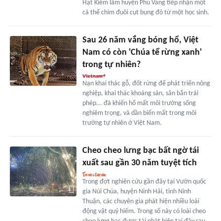
Hạt Kiểm lâm huyện Phú Vang tiếp nhận một
cá thể chim đuôi cụt bụng đỏ từ một học sinh.
Sau 26 năm vắng bóng hổ, Việt
Nam có còn 'Chúa tể rừng xanh'
trong tự nhiên?
Nạn khai thác gỗ, đốt rừng để phát triển nông
nghiệp, khai thác khoáng sản, săn bắn trái
phép... đã khiến hổ mất môi trường sống
nghiêm trọng, và dần biến mất trong môi
trường tự nhiên ở Việt Nam.
Cheo cheo lưng bạc bất ngờ tái
xuất sau gần 30 năm tuyệt tích
Trong đợt nghiên cứu gần đây tại Vườn quốc
gia Núi Chúa, huyện Ninh Hải, tỉnh Ninh
Thuận, các chuyên gia phát hiện nhiều loài
động vật quý hiếm. Trong số này có loài cheo