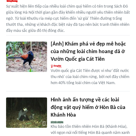
Sự xuất hiện liên tiếp của nhiều loài chim quý hiếm có tên trong Sách Đỏ
giữa lòng Hà Nội thời gian gần đây khiến nhiều người yêu thiên nhiên bất
ngờ. Từ loài Khướu ria mép cực hiếm đến 'sứ giả' Thiên đường trắng
thướt tha, những vị khách đặc biệt này đã tạo nên bức tranh thiên nhiên
đầy màu sắc giữa đô thị đông đúc.
[Ảnh] Khám phá vẻ đẹp mê hoặc
của những loài chim hoang dã ở
Vườn Quốc gia Cát Tiên
Vườn quốc gia Cát Tiên được ví như 'đất nước
thu nhỏ' của loài chim rừng, bởi nơi đây chiếm
hơn 40% tổng loài chim của Việt Nam.
Hình ảnh ấn tượng về các loài
động vật quý hiếm ở Hòn Bà của
Khánh Hòa
Khu bảo tồn thiên nhiên Hòn Bà (Khánh Hòa),
với ngọn núi nổi tiếng Hòn Bà quanh năm xanh