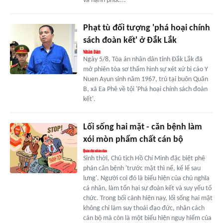
và hạnh phúc...
Phạt tù đối tượng 'phá hoại chính
sách đoàn kết' ở Đắk Lắk
Ngày 5/8, Tòa án nhân dân tỉnh Đắk Lắk đã
mở phiên tòa sơ thẩm hình sự xét xử bị cáo Y
Nuen Ayun sinh năm 1967, trú tại buôn Quăn
B, xã Ea Phê về tội 'Phá hoại chính sách đoàn
kết'.
Lối sống hai mặt - căn bệnh làm
xói mòn phẩm chất cán bộ
Sinh thời, Chủ tịch Hồ Chí Minh đặc biệt phê
phán căn bệnh 'trước mặt thì nể, kể lể sau
lưng'. Người coi đó là biểu hiện của chủ nghĩa
cá nhân, làm tổn hại sự đoàn kết và suy yếu tổ
chức. Trong bối cảnh hiện nay, lối sống hai mặt
không chỉ làm suy thoái đạo đức, nhân cách
cán bộ mà còn là một biểu hiện nguy hiểm của