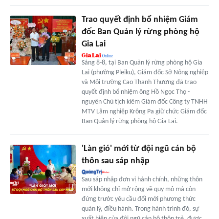
Trao quyết định bổ nhiệm Giám
đốc Ban Quản lý rừng phòng hộ
Gia Lai
Sáng 8-8, tại Ban Quản lý rừng phòng hộ Gia
Lai (phường Pleiku), Giám đốc Sở Nông nghiệp
và Môi trường Cao Thanh Thương đã trao
quyết định bổ nhiệm ông Hồ Ngọc Thọ -
nguyên Chủ tịch kiêm Giám đốc Công ty TNHH
MTV Lâm nghiệp Krông Pa giữ chức Giám đốc
Ban Quản lý rừng phòng hộ Gia Lai.
'Làn gió' mới từ đội ngũ cán bộ
thôn sau sáp nhập
Sau sáp nhập đơn vị hành chính, những thôn
mới không chỉ mở rộng về quy mô mà còn
đứng trước yêu cầu đổi mới phương thức
quản lý, điều hành. Trong hành trình đó, sự
xuất hiện của đội ngũ cán bộ thôn trẻ, được