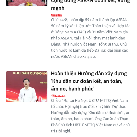
Cộng đồng ASEAN đoàn kết, vững
mạnh
Chiều 4/8, nhân dịp 59 năm thành lập ASEAN,
50 năm ký kết Hiệp ước Thân thiện và Hợp tác
ở Đông Nam Á (TAC) và 31 năm Việt Nam gia
nhập ASEAN, tại Hà Nội, thay mặt lãnh đạo
Đảng, Nhà nước Việt Nam, Tổng Bí thư, Chủ
tịch nước Tô Lâm đã tiếp Đại sứ, đại biện các
nước ASEAN chào xã giao.
Hoàn thiện Hướng dẫn xây dựng
'Khu dân cư đoàn kết, an toàn,
ấm no, hạnh phúc'
Chiều 4/8, tại Hà Nội, UBTƯ MTTQ Việt Nam
tổ chức Hội nghị trao đổi, xin ý kiến Dự thảo
Hướng dẫn xây dựng 'Khu dân cư đoàn kết, an
toàn, ấm no, hạnh phúc'. Ông Cao Xuân Thạo -
Phó Chủ tịch UBTƯ MTTQ Việt Nam dự và chủ
trì Hội nghị.