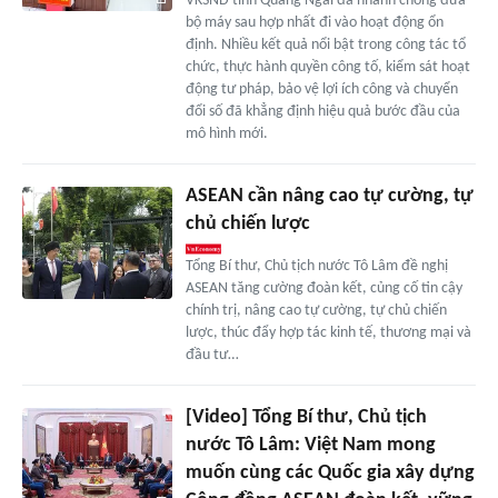
VKSND tỉnh Quảng Ngãi đã nhanh chóng đưa
bộ máy sau hợp nhất đi vào hoạt động ổn
định. Nhiều kết quả nổi bật trong công tác tổ
chức, thực hành quyền công tố, kiểm sát hoạt
động tư pháp, bảo vệ lợi ích công và chuyển
đổi số đã khẳng định hiệu quả bước đầu của
mô hình mới.
ASEAN cần nâng cao tự cường, tự
chủ chiến lược
Tổng Bí thư, Chủ tịch nước Tô Lâm đề nghị
ASEAN tăng cường đoàn kết, củng cố tin cậy
chính trị, nâng cao tự cường, tự chủ chiến
lược, thúc đẩy hợp tác kinh tế, thương mại và
đầu tư…
[Video] Tổng Bí thư, Chủ tịch
nước Tô Lâm: Việt Nam mong
muốn cùng các Quốc gia xây dựng