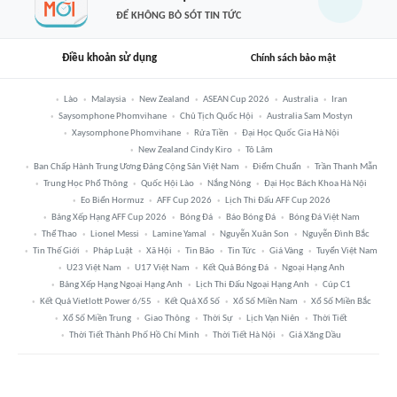
ĐỂ KHÔNG BỎ SÓT TIN TỨC
Điều khoản sử dụng
Chính sách bảo mật
Lào
Malaysia
New Zealand
ASEAN Cup 2026
Australia
Iran
Saysomphone Phomvihane
Chủ Tịch Quốc Hội
Australia Sam Mostyn
Xaysomphone Phomvihane
Rửa Tiền
Đại Học Quốc Gia Hà Nội
New Zealand Cindy Kiro
Tô Lâm
Ban Chấp Hành Trung Ương Đảng Cộng Sản Việt Nam
Điểm Chuẩn
Trần Thanh Mẫn
Trung Học Phổ Thông
Quốc Hội Lào
Nắng Nóng
Đại Học Bách Khoa Hà Nội
Eo Biển Hormuz
AFF Cup 2026
Lịch Thi Đấu AFF Cup 2026
Bảng Xếp Hạng AFF Cup 2026
Bóng Đá
Báo Bóng Đá
Bóng Đá Việt Nam
Thể Thao
Lionel Messi
Lamine Yamal
Nguyễn Xuân Son
Nguyễn Đình Bắc
Tin Thế Giới
Pháp Luật
Xã Hội
Tin Bão
Tin Tức
Giá Vàng
Tuyển Việt Nam
U23 Việt Nam
U17 Việt Nam
Kết Quả Bóng Đá
Ngoại Hạng Anh
Bảng Xếp Hạng Ngoại Hạng Anh
Lịch Thi Đấu Ngoại Hạng Anh
Cúp C1
Kết Quả Vietlott Power 6/55
Kết Quả Xổ Số
Xổ Số Miền Nam
Xổ Số Miền Bắc
Xổ Số Miền Trung
Giao Thông
Thời Sự
Lịch Vạn Niên
Thời Tiết
Thời Tiết Thành Phố Hồ Chí Minh
Thời Tiết Hà Nội
Giá Xăng Dầu