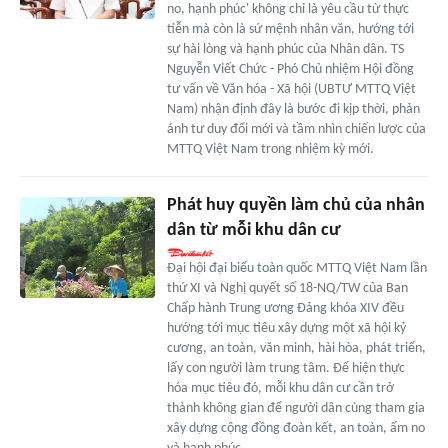
no, hạnh phúc' không chỉ là yêu cầu từ thực
tiễn mà còn là sứ mệnh nhân văn, hướng tới
sự hài lòng và hạnh phúc của Nhân dân. TS
Nguyễn Viết Chức - Phó Chủ nhiệm Hội đồng
tư vấn về Văn hóa - Xã hội (UBTƯ MTTQ Việt
Nam) nhận định đây là bước đi kịp thời, phản
ánh tư duy đổi mới và tầm nhìn chiến lược của
MTTQ Việt Nam trong nhiệm kỳ mới.
Phát huy quyền làm chủ của nhân
dân từ mỗi khu dân cư
Đại hội đại biểu toàn quốc MTTQ Việt Nam lần
thứ XI và Nghị quyết số 18-NQ/TW của Ban
Chấp hành Trung ương Đảng khóa XIV đều
hướng tới mục tiêu xây dựng một xã hội kỷ
cương, an toàn, văn minh, hài hòa, phát triển,
lấy con người làm trung tâm. Để hiện thực
hóa mục tiêu đó, mỗi khu dân cư cần trở
thành không gian để người dân cùng tham gia
xây dựng cộng đồng đoàn kết, an toàn, ấm no