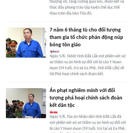
thượng võ, tăng cường giao lưu, đoàn kết và
thúc đẩy phong trào tập luyện thể dục thể
thao trên địa bàn Thủ đô.
7 năm 6 tháng tù cho đối tượng
tham gia tổ chức phản động núp
bóng tôn giáo
Ngày 5/8, TAND tỉnh Đắk Lắk mở phiên xét xử
sơ thẩm vụ án hình sự đối với bị cáo Y Nuen
Ayun (59 tuổi, trú xã Ea Phê, tỉnh Đắk Lắk) về
tội Phá hoại chính sách đoàn kết.
Án phạt nghiêm minh với đối
tượng phá hoại chính sách đoàn
kết dân tộc
Ngày 5/8, Tòa án Nhân dân tỉnh Đắk Lắk đã
mở phiên xét xử sơ thẩm vụ án hình sự đối với
bị cáo Y Nuen Ayun (59 tuổi, trú tại xã Ea Phê,