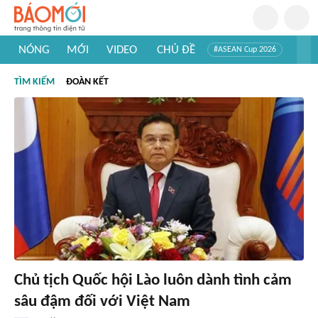
NÓNG
MỚI
VIDEO
CHỦ ĐỀ
#ASEAN Cup 2026
#Trí tuệ nhân tạo
#Mỹ - Iran
#Khám phá Việt Nam
TÌM KIẾM
ĐOÀN KẾT
#Khám phá thế giới
Chủ tịch Quốc hội Lào luôn dành tình cảm
sâu đậm đối với Việt Nam