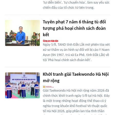
'tự diễn biến', 'tự chuyển hóa', làm suy yếu sức
chiến đấu của tổ chức từ bên trong.
Tuyên phạt 7 năm 6 tháng tù đối
tượng phá hoại chính sách đoàn
kết
Ngày 5/8, TAND tỉnh Đắk Lắk mở phiên tòa xét
xử sơ thẩm vụ án hình sự đối với bị cáo Y Nuen
Ayun (SN 1967, trú xã Ea Phê, tỉnh Đắk Lắk) về
tội 'Phá hoại chính sách đoàn kết'.
Khởi tranh giải Taekwondo Hà Nội
mở rộng
Giải Taekwondo Hà Nội mở rộng năm 2026 đã
chính thức khởi tranh ngày 5/8 tại Hà Nội. Đây
là một trong những hoạt động thể thao có ý
nghĩa trong khuôn khổ Festival Võ thuật quốc
tế Hà Nội 2026, góp phần lan tỏa tinh thần