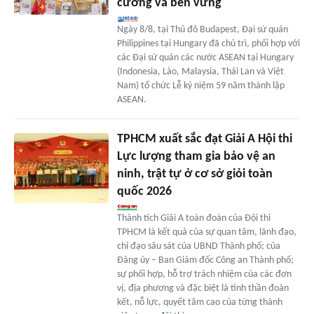
cường và bền vững
Ngày 8/8, tại Thủ đô Budapest, Đại sứ quán
Philippines tại Hungary đã chủ trì, phối hợp với
các Đại sứ quán các nước ASEAN tại Hungary
(Indonesia, Lào, Malaysia, Thái Lan và Việt
Nam) tổ chức Lễ kỷ niệm 59 năm thành lập
ASEAN.
TPHCM xuất sắc đạt Giải A Hội thi
Lực lượng tham gia bảo vệ an
ninh, trật tự ở cơ sở giỏi toàn
quốc 2026
Thành tích Giải A toàn đoàn của Đội thi
TPHCM là kết quả của sự quan tâm, lãnh đạo,
chỉ đạo sâu sát của UBND Thành phố; của
Đảng ủy – Ban Giám đốc Công an Thành phố;
sự phối hợp, hỗ trợ trách nhiệm của các đơn
vị, địa phương và đặc biệt là tinh thần đoàn
kết, nỗ lực, quyết tâm cao của từng thành