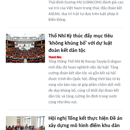
Thái Bình Dương Mỹ (USPACOM) đánh giá cao
vai trò của Việt Nam trong thúc đẩy đoàn kết
ASEAN, duy trì trật tự dựa trên luật pháp ở
Biển Đông.
Thổ Nhĩ Kỳ thúc đẩy mục tiêu
'không khủng bố' với dự luật
đoàn kết dân tộc
Tổng thống Thổ Nhĩ Kỳ Recep Tayyip Erdogan
mới đây đã hoan nghênh việc dự luật 'Tăng
cường đoàn kết dân tộc và gắn kết xã hội'
được trình lên Quốc hội, đồng thời bày tỏ kỳ
vọng văn bản này sẽ góp phần chấm dứt mối
đe dọa khủng bố, củng cố khối đại đoàn kết
dân tộc và tăng cường ổn định trong nước
cũng như khu vực.
Hội nghị Tổng kết thực hiện Đề án
xây dựng mô hình điểm khu dân