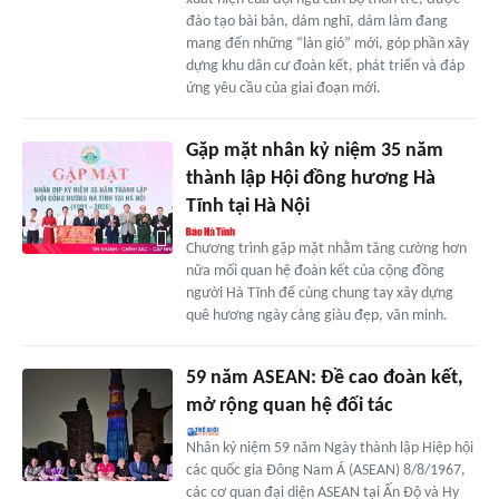
đào tạo bài bản, dám nghĩ, dám làm đang
mang đến những “làn gió” mới, góp phần xây
dựng khu dân cư đoàn kết, phát triển và đáp
ứng yêu cầu của giai đoạn mới.
Gặp mặt nhân kỷ niệm 35 năm
thành lập Hội đồng hương Hà
Tĩnh tại Hà Nội
Chương trình gặp mặt nhằm tăng cường hơn
nữa mối quan hệ đoàn kết của cộng đồng
người Hà Tĩnh để cùng chung tay xây dựng
quê hương ngày càng giàu đẹp, văn minh.
59 năm ASEAN: Đề cao đoàn kết,
mở rộng quan hệ đối tác
Nhân kỷ niệm 59 năm Ngày thành lập Hiệp hội
các quốc gia Đông Nam Á (ASEAN) 8/8/1967,
các cơ quan đại diện ASEAN tại Ấn Độ và Hy