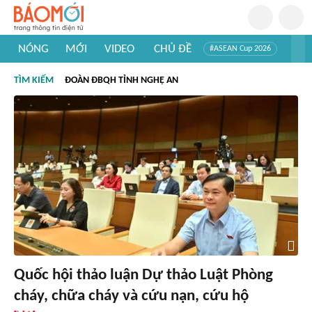
NÓNG
MỚI
VIDEO
CHỦ ĐỀ
#ASEAN Cup 2026
#Trí tuệ nhân tạo
#Mỹ - Iran
#Khám phá Việt Nam
TÌM KIẾM
ĐOÀN ĐBQH TỈNH NGHỆ AN
#Khám phá thế giới
Quốc hội thảo luận Dự thảo Luật Phòng
cháy, chữa cháy và cứu nạn, cứu hộ