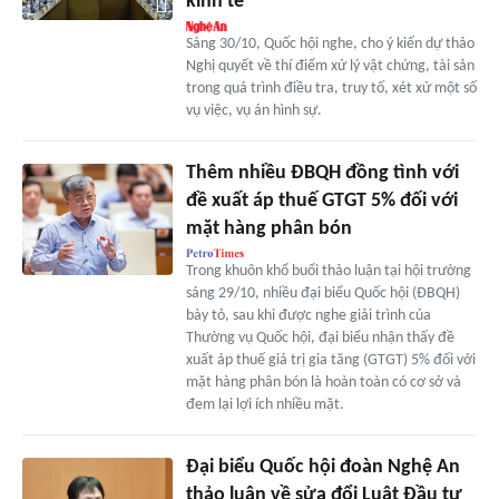
kinh tế
Sáng 30/10, Quốc hội nghe, cho ý kiến dự thảo
Nghị quyết về thí điểm xử lý vật chứng, tài sản
trong quá trình điều tra, truy tố, xét xử một số
vụ việc, vụ án hình sự.
Thêm nhiều ĐBQH đồng tình với
đề xuất áp thuế GTGT 5% đối với
mặt hàng phân bón
Trong khuôn khổ buổi thảo luận tại hội trường
sáng 29/10, nhiều đại biểu Quốc hội (ĐBQH)
bày tỏ, sau khi được nghe giải trình của
Thường vụ Quốc hội, đại biểu nhận thấy đề
xuất áp thuế giá trị gia tăng (GTGT) 5% đối với
mặt hàng phân bón là hoàn toàn có cơ sở và
đem lại lợi ích nhiều mặt.
Đại biểu Quốc hội đoàn Nghệ An
thảo luận về sửa đổi Luật Đầu tư