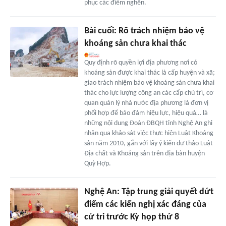
phục các điểm nghẽn.
Bài cuối: Rõ trách nhiệm bảo vệ
khoáng sản chưa khai thác
Quy định rõ quyền lợi địa phương nơi có
khoáng sản được khai thác là cấp huyện và xã;
giao trách nhiệm bảo vệ khoáng sản chưa khai
thác cho lực lượng công an các cấp chủ trì, cơ
quan quản lý nhà nước địa phương là đơn vị
phối hợp để bảo đảm hiệu lực, hiệu quả… là
những nội dung Đoàn ĐBQH tỉnh Nghệ An ghi
nhận qua khảo sát việc thực hiện Luật Khoáng
sản năm 2010, gắn với lấy ý kiến dự thảo Luật
Địa chất và Khoáng sản trên địa bàn huyện
Quỳ Hợp.
Nghệ An: Tập trung giải quyết dứt
điểm các kiến nghị xác đáng của
cử tri trước Kỳ họp thứ 8