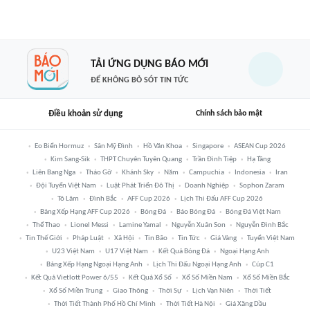
TẢI ỨNG DỤNG BÁO MỚI
ĐỂ KHÔNG BỎ SÓT TIN TỨC
Điều khoản sử dụng
Chính sách bảo mật
Eo Biển Hormuz
Sân Mỹ Đình
Hồ Văn Khoa
Singapore
ASEAN Cup 2026
Kim Sang-Sik
THPT Chuyên Tuyên Quang
Trần Đình Tiệp
Hạ Tầng
Liên Bang Nga
Tháo Gỡ
Khánh Sky
Năm
Campuchia
Indonesia
Iran
Đội Tuyển Việt Nam
Luật Phát Triển Đô Thị
Doanh Nghiệp
Sophon Zaram
Tô Lâm
Đình Bắc
AFF Cup 2026
Lịch Thi Đấu AFF Cup 2026
Bảng Xếp Hạng AFF Cup 2026
Bóng Đá
Báo Bóng Đá
Bóng Đá Việt Nam
Thể Thao
Lionel Messi
Lamine Yamal
Nguyễn Xuân Son
Nguyễn Đình Bắc
Tin Thế Giới
Pháp Luật
Xã Hội
Tin Bão
Tin Tức
Giá Vàng
Tuyển Việt Nam
U23 Việt Nam
U17 Việt Nam
Kết Quả Bóng Đá
Ngoại Hạng Anh
Bảng Xếp Hạng Ngoại Hạng Anh
Lịch Thi Đấu Ngoại Hạng Anh
Cúp C1
Kết Quả Vietlott Power 6/55
Kết Quả Xổ Số
Xổ Số Miền Nam
Xổ Số Miền Bắc
Xổ Số Miền Trung
Giao Thông
Thời Sự
Lịch Vạn Niên
Thời Tiết
Thời Tiết Thành Phố Hồ Chí Minh
Thời Tiết Hà Nội
Giá Xăng Dầu