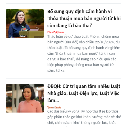
Bổ sung quy định cấm hành vi
'thỏa thuận mua bán người từ khi
còn đang là bào thai'
Thảo luận về dự thảo Luật Phòng, chống mua
bán người (sửa đổi) vào chiều 22/10/2024, dự
thảo Luật đã bổ sung quy định hành vi nghiêm
cấm 'thỏa thuận mua bán người từ khi còn
đang là bào thai', để nâng cao hiệu quả các
biện pháp phòng chống mua bán người từ
sớm, từ xa.
ĐBQH: Cử tri quan tâm nhiều Luật
Nhà giáo, Luật Điện lực, Luật Việc
làm…
Các đại biểu kỳ vọng, Kỳ họp thứ 8 sẽ kịp thời
góp phần tháo gỡ khó khăn, vướng mắc về thể
chế, chính sách, khơi thông nguồn lực, khắc