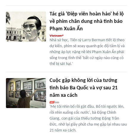
Tác giả 'Điệp viên hoàn hảo' hé lộ
về phim chân dung nhà tình báo
Phạm Xuân Ẩn
Nhà sử học, Tiến sỹ Larry Berman tiết lộ theo
dự kiến, phim sẽ xoay quanh góc độ tâm lý và
những áp lực nặng nề khi Phạm Xuân Ẩn phải
sống trong tình thế 'bất cứ ngày nào cũng có
thể bị sát hại.'
Cuộc gặp không lời của tướng
tình báo Ba Quốc và vợ sau 21
năm xa cách
'Mẹ tôi nhìn bố rồi gật đầu. Bố tôi ngước lên,
rồi nhìn xuống cốc nước', bà Đặng Chính
Giang, con gái của thiếu tướng Đặng Trần
Đức, nhớ lại giây phút cha mẹ gặp lại nhau sau
21 năm xa cách.