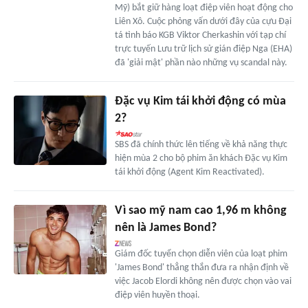
Mỹ) bắt giữ hàng loạt điệp viên hoạt động cho
Liên Xô. Cuộc phỏng vấn dưới đây của cựu Đại
tá tình báo KGB Viktor Cherkashin với tạp chí
trực tuyến Lưu trữ lịch sử gián điệp Nga (EHA)
đã 'giải mật' phần nào những vụ scandal này.
Đặc vụ Kim tái khởi động có mùa
2?
SBS đã chính thức lên tiếng về khả năng thực
hiện mùa 2 cho bộ phim ăn khách Đặc vụ Kim
tái khởi động (Agent Kim Reactivated).
Vì sao mỹ nam cao 1,96 m không
nên là James Bond?
Giám đốc tuyển chọn diễn viên của loạt phim
'James Bond' thẳng thắn đưa ra nhận định về
việc Jacob Elordi không nên được chọn vào vai
điệp viên huyền thoại.