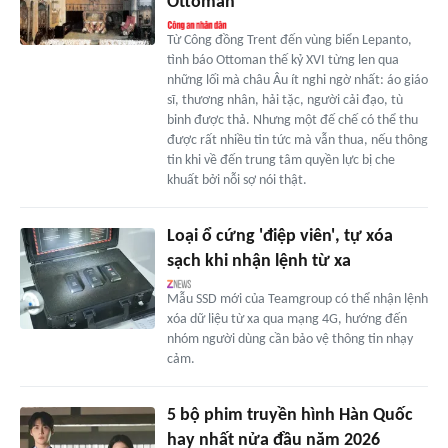
Ottoman
Từ Công đồng Trent đến vùng biển Lepanto,
tình báo Ottoman thế kỷ XVI từng len qua
những lối mà châu Âu ít nghi ngờ nhất: áo giáo
sĩ, thương nhân, hải tặc, người cải đạo, tù
binh được thả. Nhưng một đế chế có thể thu
được rất nhiều tin tức mà vẫn thua, nếu thông
tin khi về đến trung tâm quyền lực bị che
khuất bởi nỗi sợ nói thật.
Loại ổ cứng 'điệp viên', tự xóa
sạch khi nhận lệnh từ xa
Mẫu SSD mới của Teamgroup có thể nhận lệnh
xóa dữ liệu từ xa qua mạng 4G, hướng đến
nhóm người dùng cần bảo vệ thông tin nhạy
cảm.
5 bộ phim truyền hình Hàn Quốc
hay nhất nửa đầu năm 2026