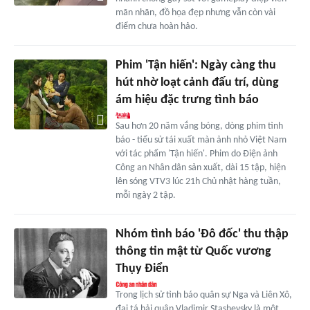
mãn nhãn, đồ họa đẹp nhưng vẫn còn vài
điểm chưa hoàn hảo.
Phim 'Tận hiến': Ngày càng thu
hút nhờ loạt cảnh đấu trí, dùng
ám hiệu đặc trưng tình báo
Sau hơn 20 năm vắng bóng, dòng phim tình
báo - tiểu sử tái xuất màn ảnh nhỏ Việt Nam
với tác phẩm 'Tận hiến'. Phim do Điện ảnh
Công an Nhân dân sản xuất, dài 15 tập, hiện
lên sóng VTV3 lúc 21h Chủ nhật hàng tuần,
mỗi ngày 2 tập.
Nhóm tình báo 'Đô đốc' thu thập
thông tin mật từ Quốc vương
Thụy Điển
Trong lịch sử tình báo quân sự Nga và Liên Xô,
đại tá hải quân Vladimir Stashevsky là một