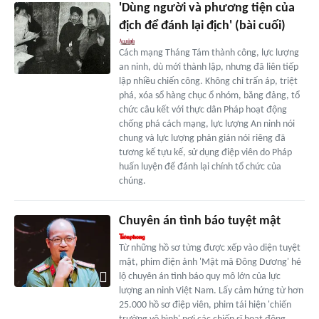
'Dùng người và phương tiện của
địch để đánh lại địch' (bài cuối)
Cách mạng Tháng Tám thành công, lực lượng
an ninh, dù mới thành lập, nhưng đã liên tiếp
lập nhiều chiến công. Không chỉ trấn áp, triệt
phá, xóa sổ hàng chục ổ nhóm, băng đảng, tổ
chức câu kết với thực dân Pháp hoạt động
chống phá cách mạng, lực lượng An ninh nói
chung và lực lượng phản gián nói riêng đã
tương kế tựu kế, sử dụng điệp viên do Pháp
huấn luyện để đánh lại chính tổ chức của
chúng.
Chuyên án tình báo tuyệt mật
Từ những hồ sơ từng được xếp vào diện tuyệt
mật, phim điện ảnh 'Mật mã Đông Dương' hé
lộ chuyên án tình báo quy mô lớn của lực
lượng an ninh Việt Nam. Lấy cảm hứng từ hơn
25.000 hồ sơ điệp viên, phim tái hiện 'chiến