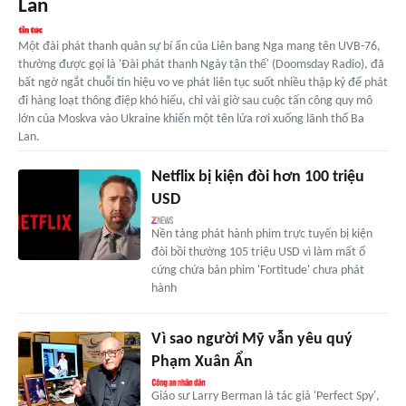
Lan
Một đài phát thanh quân sự bí ẩn của Liên bang Nga mang tên UVB-76,
thường được gọi là 'Đài phát thanh Ngày tận thế' (Doomsday Radio), đã
bất ngờ ngắt chuỗi tín hiệu vo ve phát liên tục suốt nhiều thập kỷ để phát
đi hàng loạt thông điệp khó hiểu, chỉ vài giờ sau cuộc tấn công quy mô
lớn của Moskva vào Ukraine khiến một tên lửa rơi xuống lãnh thổ Ba
Lan.
Netflix bị kiện đòi hơn 100 triệu
USD
Nền tảng phát hành phim trực tuyến bị kiện
đòi bồi thường 105 triệu USD vì làm mất ổ
cứng chứa bản phim 'Fortitude' chưa phát
hành
Vì sao người Mỹ vẫn yêu quý
Phạm Xuân Ẩn
Giáo sư Larry Berman là tác giả 'Perfect Spy',