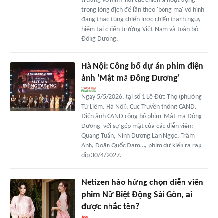
trường vô hình' nơi các chiến sĩ hoạt động
trong lòng địch để lần theo 'bóng ma' vô hình
đang thao túng chiến lược chiến tranh nguy
hiểm tại chiến trường Việt Nam và toàn bộ
Đông Dương.
Hà Nội: Công bố dự án phim điện
ảnh 'Mật mã Đông Dương'
Ngày 5/5/2026, tại số 1 Lê Đức Thọ (phường
Từ Liêm, Hà Nội), Cục Truyền thông CAND,
Điện ảnh CAND công bố phim 'Mật mã Đông
Dương' với sự góp mặt của các diễn viên:
Quang Tuấn, Ninh Dương Lan Ngọc, Trâm
Anh, Doãn Quốc Đam…, phim dự kiến ra rạp
dịp 30/4/2027.
Netizen hào hứng chọn diễn viên
phim Nữ Biệt Động Sài Gòn, ai
được nhắc tên?