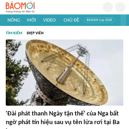
NÓNG
MỚI
VIDEO
CHỦ ĐỀ
#ASEAN Cup 2026
#Trí tuệ nhân tạo
#Mỹ - Iran
#Khám phá Việt Nam
TÌM KIẾM
ĐIỆP VIÊN
#Khám phá thế giới
'Đài phát thanh Ngày tận thế' của Nga bất
ngờ phát tín hiệu sau vụ tên lửa rơi tại Ba