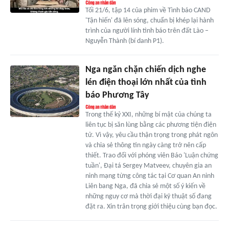
Tối 21/6, tập 14 của phim về Tình báo CAND
'Tận hiến' đã lên sóng, chuẩn bị khép lại hành
trình của người lính tình báo trên đất Lào –
Nguyễn Thành (bí danh P1).
Nga ngăn chặn chiến dịch nghe
lén điện thoại lớn nhất của tình
báo Phương Tây
Trong thế kỷ XXI, những bí mật của chúng ta
liên tục bị săn lùng bằng các phương tiện điện
tử. Vì vậy, yêu cầu thận trọng trong phát ngôn
và chia sẻ thông tin ngày càng trở nên cấp
thiết. Trao đổi với phóng viên Báo 'Luận chứng
tuần', Đại tá Sergey Matveev, chuyên gia an
ninh mạng từng công tác tại Cơ quan An ninh
Liên bang Nga, đã chia sẻ một số ý kiến về
những nguy cơ mà thời đại kỹ thuật số đang
đặt ra. Xin trân trọng giới thiệu cùng bạn đọc.