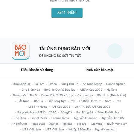
ngành tình báo thế giới.
XEM THÊM
TẢI ỨNG DỤNG BÁO MỚI
ĐỂ KHÔNG BỎ SÓT TIN TỨC
Điều khoản sử dụng
Chính sách bảo mật
Kim Sang-Sik
Tô Lâm
Oman
Vùng Thủ Đô
An Ninh Mạng
Doanh Nghiệp
Chợ Biên Hòa
Bộ Giáo Dục Và Đào Tạo
ASEAN Cup 2026
Hạ Tầng
Đường Vành Đai 5
Dự Án Đầu Tư Xây Dựng
Campuchia
Bắc Ninh (thành Phố)
Bắc Ninh
Bắc Bộ
Liên Bang Nga
Mỹ
Eo Biển Hormuz
Năm
Iran
Lê Minh Hưng
AFF Cup 2026
Lịch Thi Đấu AFF Cup 2026
Bảng Xếp Hạng AFF Cup 2026
Bóng Đá
Báo Bóng Đá
Bóng Đá Việt Nam
Thể Thao
Lionel Messi
Lamine Yamal
Nguyễn Xuân Son
Nguyễn Đình Bắc
Tin Thế Giới
Pháp Luật
Xã Hội
Tin Bão
Tin Tức
Giá Vàng
Tuyển Việt Nam
U23 Việt Nam
U17 Việt Nam
Kết Quả Bóng Đá
Ngoại Hạng Anh