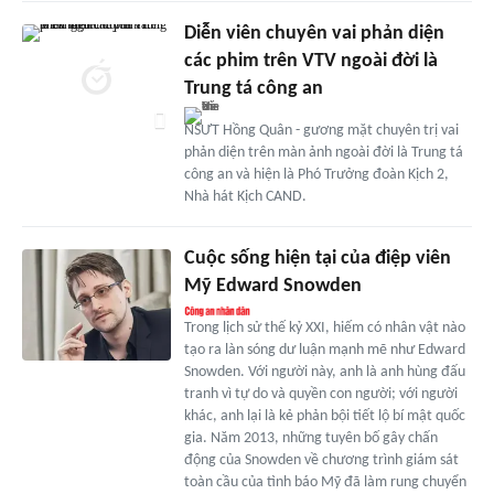
Diễn viên chuyên vai phản diện
các phim trên VTV ngoài đời là
Trung tá công an
NSƯT Hồng Quân - gương mặt chuyên trị vai
phản diện trên màn ảnh ngoài đời là Trung tá
công an và hiện là Phó Trưởng đoàn Kịch 2,
Nhà hát Kịch CAND.
Cuộc sống hiện tại của điệp viên
Mỹ Edward Snowden
Trong lịch sử thế kỷ XXI, hiếm có nhân vật nào
tạo ra làn sóng dư luận mạnh mẽ như Edward
Snowden. Với người này, anh là anh hùng đấu
tranh vì tự do và quyền con người; với người
khác, anh lại là kẻ phản bội tiết lộ bí mật quốc
gia. Năm 2013, những tuyên bố gây chấn
động của Snowden về chương trình giám sát
toàn cầu của tình báo Mỹ đã làm rung chuyển