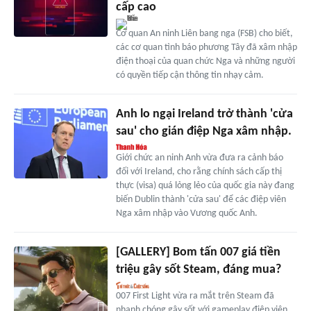
cấp cao
Cơ quan An ninh Liên bang nga (FSB) cho biết,
các cơ quan tình báo phương Tây đã xâm nhập
điện thoại của quan chức Nga và những người
có quyền tiếp cận thông tin nhạy cảm.
Anh lo ngại Ireland trở thành 'cửa
sau' cho gián điệp Nga xâm nhập.
Giới chức an ninh Anh vừa đưa ra cảnh báo
đối với Ireland, cho rằng chính sách cấp thị
thực (visa) quá lỏng lẻo của quốc gia này đang
biến Dublin thành 'cửa sau' để các điệp viên
Nga xâm nhập vào Vương quốc Anh.
[GALLERY] Bom tấn 007 giá tiền
triệu gây sốt Steam, đáng mua?
007 First Light vừa ra mắt trên Steam đã
nhanh chóng gây sốt với gameplay điệp viên