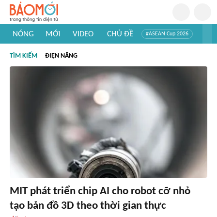
NÓNG
MỚI
VIDEO
CHỦ ĐỀ
#ASEAN Cup 2026
#Trí tuệ nhân tạo
#Mỹ - Iran
#Khám phá Việt Nam
TÌM KIẾM
ĐIỆN NĂNG
#Khám phá thế giới
MIT phát triển chip AI cho robot cỡ nhỏ
tạo bản đồ 3D theo thời gian thực