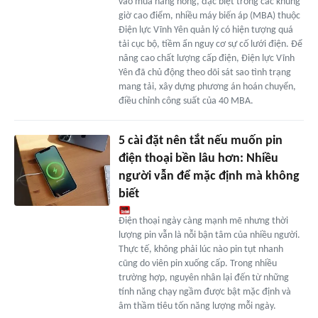
vào mùa nắng nóng, đặc biệt trong các khung
giờ cao điểm, nhiều máy biến áp (MBA) thuộc
Điện lực Vĩnh Yên quản lý có hiện tượng quá
tải cục bộ, tiềm ẩn nguy cơ sự cố lưới điện. Để
nâng cao chất lượng cấp điện, Điện lực Vĩnh
Yên đã chủ động theo dõi sát sao tình trạng
mang tải, xây dựng phương án hoán chuyển,
điều chỉnh công suất của 40 MBA.
5 cài đặt nên tắt nếu muốn pin
điện thoại bền lâu hơn: Nhiều
người vẫn để mặc định mà không
biết
Điện thoại ngày càng mạnh mẽ nhưng thời
lượng pin vẫn là nỗi bận tâm của nhiều người.
Thực tế, không phải lúc nào pin tụt nhanh
cũng do viên pin xuống cấp. Trong nhiều
trường hợp, nguyên nhân lại đến từ những
tính năng chạy ngầm được bật mặc định và
âm thầm tiêu tốn năng lượng mỗi ngày.