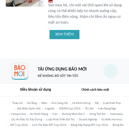
Vào mùa hè, chỉ một vài thói quen khi sử dụng
cũng có thể khiến bếp từ nhanh xuống cấp,
tiêu tốn điện năng, thậm chí tiềm ẩn nguy cơ
mất an toàn.
XEM THÊM
TẢI ỨNG DỤNG BÁO MỚI
ĐỂ KHÔNG BỎ SÓT TIN TỨC
Điều khoản sử dụng
Chính sách bảo mật
Tháo Gỡ
Hạ Tầng
Năm
Kim Sang-Sik
Lê Minh Hưng
Mỹ
Luật Kiến Trúc
Đại Biểu Quốc Hội
Logistic
ASEAN Cup 2026
Tô Lâm
Liên Bang Nga
Campuchia
An Ninh Mạng
Iran
Đường Vành Đai 5
Vùng Thủ Đô
Indonesia
Dự Án Đầu Tư Xây Dựng
Luật Phát Triển Đô Thị
Doanh Nghiệp
Eo Biển Hormuz
AFF Cup 2026
Lịch Thi Đấu AFF Cup 2026
Bảng Xếp Hạng AFF Cup 2026
Bóng Đá