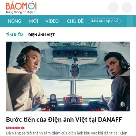
NÓNG
MỚI
VIDEO
CHỦ ĐỀ
#ASEAN Cup 2026
#Trí tuệ nhân tạo
#Mỹ - Iran
#Khám phá Việt Nam
TÌM KIẾM
ĐIỆN ẢNH VIỆT
#Khám phá thế giới
Bước tiến của Điện ảnh Việt tại DANAFF
Đà Nẵng sẽ trở thành tâm điểm của điện ảnh khu vực khi đăng cai 'Liên