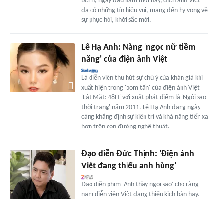
bệnh, ngay đầu năm mới này, điện ảnh Việt
đã có những tín hiệu vui, mang đến hy vọng về
sự phục hồi, khởi sắc mới.
Lê Hạ Anh: Nàng 'ngọc nữ tiềm
năng' của điện ảnh Việt
Là diễn viên thu hút sự chú ý của khán giả khi
xuất hiện trong 'bom tấn' của điện ảnh Việt
'Lật Mặt: 48H' với xuất phát điểm là 'Ngôi sao
thời trang' năm 2011, Lê Hạ Anh đang ngày
càng khẳng định sự kiên trì và khả năng tiến xa
hơn trên con đường nghệ thuật.
Đạo diễn Đức Thịnh: 'Điện ảnh
Việt đang thiếu anh hùng'
Đạo diễn phim 'Anh thầy ngôi sao' cho rằng
nam diễn viên Việt đang thiếu kịch bản hay.