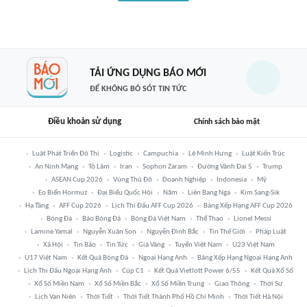
TẢI ỨNG DỤNG BÁO MỚI
ĐỂ KHÔNG BỎ SÓT TIN TỨC
Điều khoản sử dụng
Chính sách bảo mật
Luật Phát Triển Đô Thị
Logistic
Campuchia
Lê Minh Hưng
Luật Kiến Trúc
An Ninh Mạng
Tô Lâm
Iran
Sophon Zaram
Đường Vành Đai 5
Trump
ASEAN Cup 2026
Vùng Thủ Đô
Doanh Nghiệp
Indonesia
Mỹ
Eo Biển Hormuz
Đại Biểu Quốc Hội
Năm
Liên Bang Nga
Kim Sang-Sik
Hạ Tầng
AFF Cup 2026
Lịch Thi Đấu AFF Cup 2026
Bảng Xếp Hạng AFF Cup 2026
Bóng Đá
Báo Bóng Đá
Bóng Đá Việt Nam
Thể Thao
Lionel Messi
Lamine Yamal
Nguyễn Xuân Son
Nguyễn Đình Bắc
Tin Thế Giới
Pháp Luật
Xã Hội
Tin Bão
Tin Tức
Giá Vàng
Tuyển Việt Nam
U23 Việt Nam
U17 Việt Nam
Kết Quả Bóng Đá
Ngoại Hạng Anh
Bảng Xếp Hạng Ngoại Hạng Anh
Lịch Thi Đấu Ngoại Hạng Anh
Cúp C1
Kết Quả Vietlott Power 6/55
Kết Quả Xổ Số
Xổ Số Miền Nam
Xổ Số Miền Bắc
Xổ Số Miền Trung
Giao Thông
Thời Sự
Lịch Vạn Niên
Thời Tiết
Thời Tiết Thành Phố Hồ Chí Minh
Thời Tiết Hà Nội