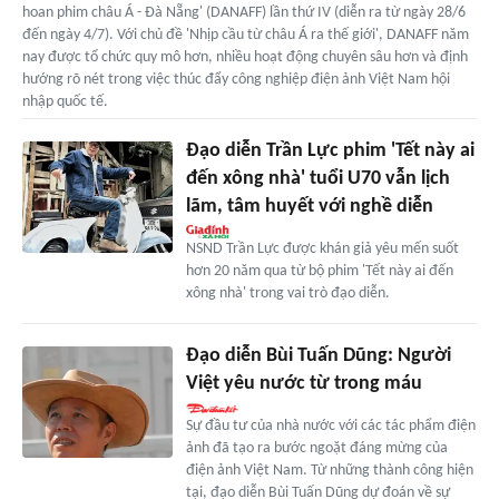
hoan phim châu Á - Đà Nẵng' (DANAFF) lần thứ IV (diễn ra từ ngày 28/6
đến ngày 4/7). Với chủ đề 'Nhịp cầu từ châu Á ra thế giới', DANAFF năm
nay được tổ chức quy mô hơn, nhiều hoạt động chuyên sâu hơn và định
hướng rõ nét trong việc thúc đẩy công nghiệp điện ảnh Việt Nam hội
nhập quốc tế.
Đạo diễn Trần Lực phim 'Tết này ai
đến xông nhà' tuổi U70 vẫn lịch
lãm, tâm huyết với nghề diễn
NSND Trần Lực được khán giả yêu mến suốt
hơn 20 năm qua từ bộ phim 'Tết này ai đến
xông nhà' trong vai trò đạo diễn.
Đạo diễn Bùi Tuấn Dũng: Người
Việt yêu nước từ trong máu
Sự đầu tư của nhà nước với các tác phẩm điện
ảnh đã tạo ra bước ngoặt đáng mừng của
điện ảnh Việt Nam. Từ những thành công hiện
tại, đạo diễn Bùi Tuấn Dũng dự đoán về sự