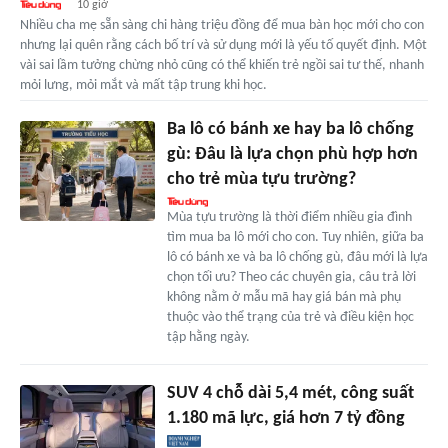
10 giờ
Nhiều cha mẹ sẵn sàng chi hàng triệu đồng để mua bàn học mới cho con
nhưng lại quên rằng cách bố trí và sử dụng mới là yếu tố quyết định. Một
vài sai lầm tưởng chừng nhỏ cũng có thể khiến trẻ ngồi sai tư thế, nhanh
mỏi lưng, mỏi mắt và mất tập trung khi học.
Ba lô có bánh xe hay ba lô chống
gù: Đâu là lựa chọn phù hợp hơn
cho trẻ mùa tựu trường?
Mùa tựu trường là thời điểm nhiều gia đình
tìm mua ba lô mới cho con. Tuy nhiên, giữa ba
lô có bánh xe và ba lô chống gù, đâu mới là lựa
chọn tối ưu? Theo các chuyên gia, câu trả lời
không nằm ở mẫu mã hay giá bán mà phụ
thuộc vào thể trạng của trẻ và điều kiện học
tập hằng ngày.
SUV 4 chỗ dài 5,4 mét, công suất
1.180 mã lực, giá hơn 7 tỷ đồng