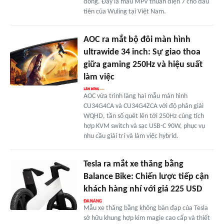
đồng. Đây là mẫu MPV thuần điện 7 chỗ đầu
tiên của Wuling tại Việt Nam.
AOC ra mắt bộ đôi màn hình
ultrawide 34 inch: Sự giao thoa
giữa gaming 250Hz và hiệu suất
làm việc
AOC vừa trình làng hai mẫu màn hình
CU34G4CA và CU34G4ZCA với độ phân giải
WQHD, tần số quét lên tới 250Hz cùng tích
hợp KVM switch và sạc USB-C 90W, phục vụ
nhu cầu giải trí và làm việc hybrid.
Tesla ra mắt xe thăng bằng
Balance Bike: Chiến lược tiếp cận
khách hàng nhí với giá 225 USD
Mẫu xe thăng bằng không bàn đạp của Tesla
sở hữu khung hợp kim magie cao cấp và thiết