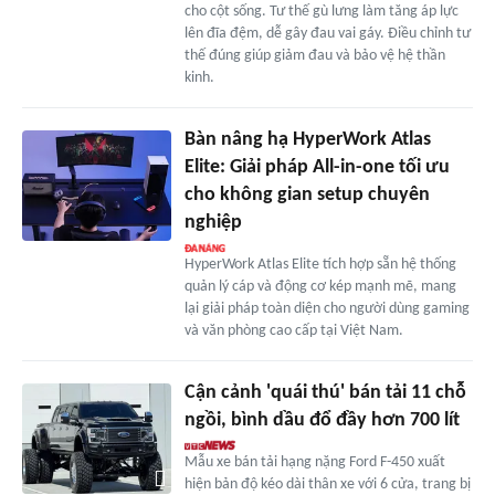
cho cột sống. Tư thế gù lưng làm tăng áp lực
lên đĩa đệm, dễ gây đau vai gáy. Điều chỉnh tư
thế đúng giúp giảm đau và bảo vệ hệ thần
kinh.
Bàn nâng hạ HyperWork Atlas
Elite: Giải pháp All-in-one tối ưu
cho không gian setup chuyên
nghiệp
HyperWork Atlas Elite tích hợp sẵn hệ thống
quản lý cáp và động cơ kép mạnh mẽ, mang
lại giải pháp toàn diện cho người dùng gaming
và văn phòng cao cấp tại Việt Nam.
Cận cảnh 'quái thú' bán tải 11 chỗ
ngồi, bình dầu đổ đầy hơn 700 lít
Mẫu xe bán tải hạng nặng Ford F-450 xuất
hiện bản độ kéo dài thân xe với 6 cửa, trang bị