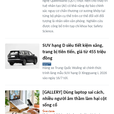
nghệ Queensland (QUT) thực hiện cho thấy trí
tuệ nhân tạo (AI) có khả năng dự báo chính
xác nguy cơ chấn thương cơ xương khớp tại
từng bộ phận cụ thể trên cơ thể đối với đối
tượng là nhân viên văn phòng. Nghiên cứu
được công bố trên tạp chí khoa học Safety
Science.
SUV hạng D siêu tiết kiệm xăng,
trang bị tiên tiến, giá từ 455 triệu
đồng
Hãng xe Trung Quốc Wuling sẽ chính thức
trình làng mẫu SUV hạng D Xingguang L 2026
vào ngày 16/7 tới.
[GALLERY] Dùng laptop sai cách,
nhiều người âm thầm làm hại cột
sống cổ