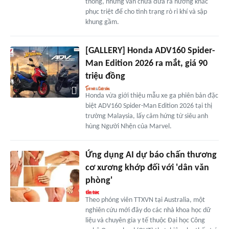
thống, nhưng vẫn chưa đưa ra hướng khắc
phục triệt để cho tình trạng rò rỉ khí và sập
khung gầm.
[GALLERY] Honda ADV160 Spider-
Man Edition 2026 ra mắt, giá 90
triệu đồng
Honda vừa giới thiệu mẫu xe ga phiên bản đặc
biệt ADV160 Spider-Man Edition 2026 tại thị
trường Malaysia, lấy cảm hứng từ siêu anh
hùng Người Nhện của Marvel.
Ứng dụng AI dự báo chấn thương
cơ xương khớp đối với 'dân văn
phòng'
Theo phóng viên TTXVN tại Australia, một
nghiên cứu mới đây do các nhà khoa học dữ
liệu và chuyên gia y tế thuộc Đại học Công