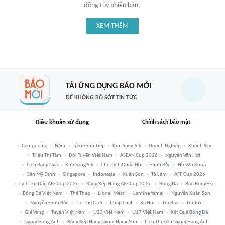
đồng tùy phiên bản.
XEM THÊM
TẢI ỨNG DỤNG BÁO MỚI
ĐỂ KHÔNG BỎ SÓT TIN TỨC
Điều khoản sử dụng
Chính sách bảo mật
Campuchia
Năm
Trần Đình Tiệp
Kim Sang-Sik
Doanh Nghiệp
Khánh Sky
Triệu Thị Tâm
Đội Tuyển Việt Nam
ASEAN Cup 2026
Nguyễn Văn Hợi
Liên Bang Nga
Kim Sang Sik
Chủ Tịch Quốc Hội
Đình Bắc
Hồ Văn Khoa
Sân Mỹ Đình
Singapore
Indonesia
Xuân Son
Tô Lâm
AFF Cup 2026
Lịch Thi Đấu AFF Cup 2026
Bảng Xếp Hạng AFF Cup 2026
Bóng Đá
Báo Bóng Đá
Bóng Đá Việt Nam
Thể Thao
Lionel Messi
Lamine Yamal
Nguyễn Xuân Son
Nguyễn Đình Bắc
Tin Thế Giới
Pháp Luật
Xã Hội
Tin Bão
Tin Tức
Giá Vàng
Tuyển Việt Nam
U23 Việt Nam
U17 Việt Nam
Kết Quả Bóng Đá
Ngoại Hạng Anh
Bảng Xếp Hạng Ngoại Hạng Anh
Lịch Thi Đấu Ngoại Hạng Anh