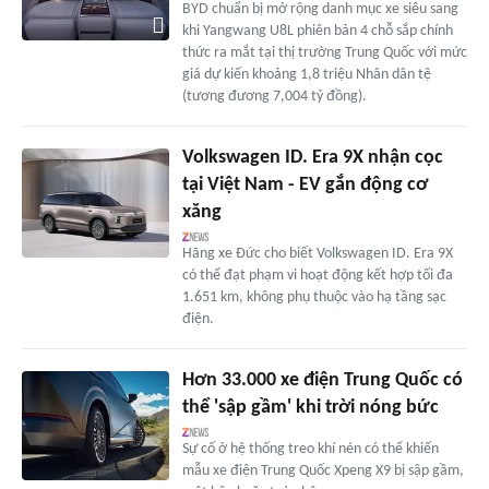
BYD chuẩn bị mở rộng danh mục xe siêu sang
khi Yangwang U8L phiên bản 4 chỗ sắp chính
thức ra mắt tại thị trường Trung Quốc với mức
giá dự kiến khoảng 1,8 triệu Nhân dân tệ
(tương đương 7,004 tỷ đồng).
Volkswagen ID. Era 9X nhận cọc
tại Việt Nam - EV gắn động cơ
xăng
Hãng xe Đức cho biết Volkswagen ID. Era 9X
có thể đạt phạm vi hoạt động kết hợp tối đa
1.651 km, không phụ thuộc vào hạ tầng sạc
điện.
Hơn 33.000 xe điện Trung Quốc có
thể 'sập gầm' khi trời nóng bức
Sự cố ở hệ thống treo khí nén có thể khiến
mẫu xe điện Trung Quốc Xpeng X9 bị sập gầm,