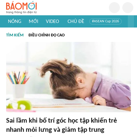
NÓNG
MỚI
VIDEO
CHỦ ĐỀ
#ASEAN Cup 2026
#Trí tuệ nhân tạo
#Mỹ - Iran
#Khám phá Việt Nam
TÌM KIẾM
ĐIỀU CHỈNH ĐỘ CAO
#Khám phá thế giới
Sai lầm khi bố trí góc học tập khiến trẻ
nhanh mỏi lưng và giảm tập trung