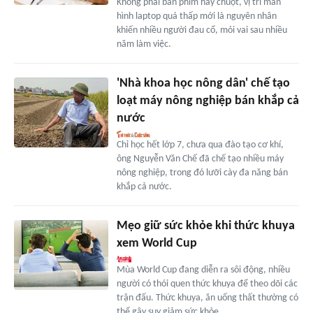
Không phải bàn phím hay chuột, vị trí màn
hình laptop quá thấp mới là nguyên nhân
khiến nhiều người đau cổ, mỏi vai sau nhiều
năm làm việc.
'Nhà khoa học nông dân' chế tạo
loạt máy nông nghiệp bán khắp cả
nước
Chỉ học hết lớp 7, chưa qua đào tạo cơ khí,
ông Nguyễn Văn Chế đã chế tạo nhiều máy
nông nghiệp, trong đó lưỡi cày đa năng bán
khắp cả nước.
Mẹo giữ sức khỏe khi thức khuya
xem World Cup
Mùa World Cup đang diễn ra sôi động, nhiều
người có thói quen thức khuya để theo dõi các
trận đấu. Thức khuya, ăn uống thất thường có
thể gây suy giảm sức khỏe.