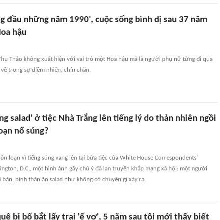
g đầu những năm 1990', cuộc sống bình dị sau 37 năm
Hoa hậu
 Thu Thảo không xuất hiện với vai trò một Hoa hậu mà là người phụ nữ từng đi qua
 về trong sự điềm nhiên, chín chắn.
g salad' ở tiệc Nhà Trắng lên tiếng lý do thản nhiên ngồi
loạn nổ súng?
n loạn vì tiếng súng vang lên tại bữa tiệc của White House Correspondents'
ngton, D.C., một hình ảnh gây chú ý đã lan truyền khắp mạng xã hội: một người
i bàn, bình thản ăn salad như không có chuyện gì xảy ra.
uê bị bố bắt lấy trai 'ế vợ', 5 năm sau tôi mới thấy biết