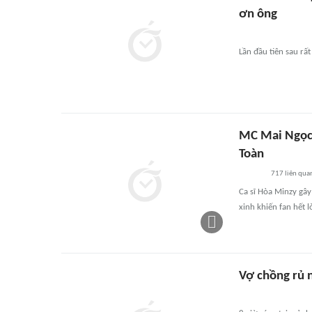
ơn ông
Lần đầu tiên sau rấ
MC Mai Ngọc 
Toàn
717
liên qua
Ca sĩ Hòa Minzy gây
xinh khiến fan hết l
Vợ chồng rủ 