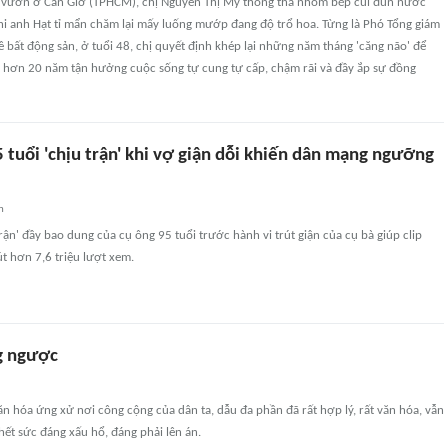
h vườn ở Cần Giờ (TPHCM), chị Nguyễn Thị My thong thả nhóm bếp củi đun nước
hi anh Hạt tỉ mẩn chăm lại mấy luống mướp đang độ trổ hoa. Từng là Phó Tổng giám
 bất động sản, ở tuổi 48, chị quyết định khép lại những năm tháng 'căng não' để
 hơn 20 năm tận hưởng cuộc sống tự cung tự cấp, chậm rãi và đầy ắp sự đồng
5 tuổi 'chịu trận' khi vợ giận dỗi khiến dân mạng ngưỡng
n
trận' đầy bao dung của cụ ông 95 tuổi trước hành vi trút giận của cụ bà giúp clip
t hơn 7,6 triệu lượt xem.
g ngược
văn hóa ứng xử nơi công cộng của dân ta, dẫu đa phần đã rất hợp lý, rất văn hóa, vẫn
ết sức đáng xấu hổ, đáng phải lên án.