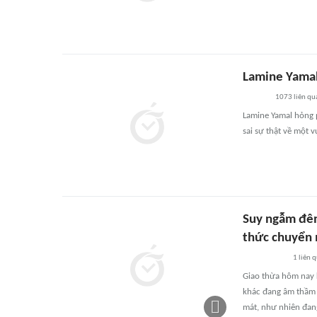
Lamine Yamal
1073
liên qu
Lamine Yamal hỏng p
sai sự thật về một v
Suy ngẫm đêm
thức chuyển
1
liên 
Giao thừa hôm nay 
khác đang âm thầm 
mát, như nhiên đan