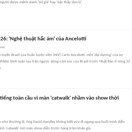
- người được mệnh danh 'bố già' hay 'bậc thầy tâm lý'.
26: 'Nghệ thuật hắc ám' của Ancelotti
quan
tuyển Brazil của huấn luyện viên (HLV) Carlo Ancelotti, một 'đại dương' của sự
Athletic bình luận sau trận ngược dòng cảm xúc của Brazil trước Nhật Bản ở vòng 32
6.
 tiếng toàn cầu vì màn 'catwalk' nhầm vào show thời
 như thường lệ, ông David Handley không biết vừa đi ngang qua buổi trình diễn
tình 'catwalk' mở màn show diễn trước hàng trăm khán giả.