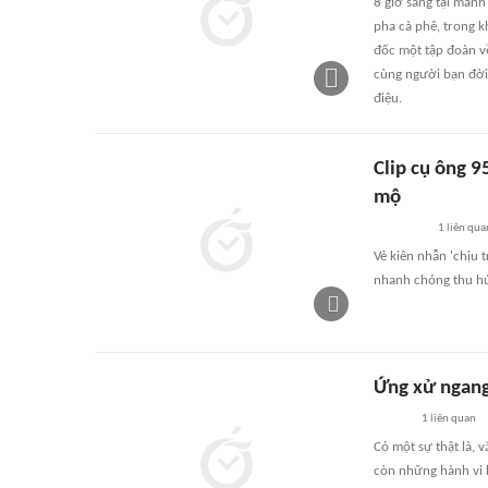
8 giờ sáng tại mản
pha cà phê, trong k
đốc một tập đoàn về
cùng người bạn đời
điệu.
Clip cụ ông 9
mộ
1
liên qua
Vẻ kiên nhẫn 'chịu 
nhanh chóng thu hú
Ứng xử ngan
1
liên quan
Có một sự thật là, 
còn những hành vi h