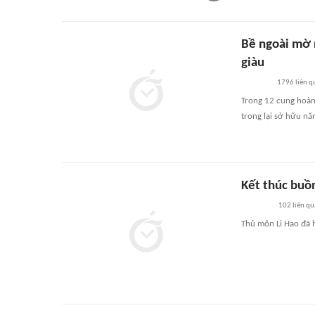
Bề ngoài mờ n
giàu
1796
liên q
Trong 12 cung hoàn
trong lại sở hữu nă
Kết thúc buồ
102
liên qu
Thủ môn Li Hao đã 