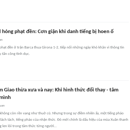
 hỏng phạt đền: Cơn giận khi danh tiếng bị hoen ố
an
hạt đền ở trận Barca thua Girona 1-2, tiếp nối những ngày khó khăn vì thông tin
ụ tấn công tình dục.
 Giao thừa xưa và nay: Khi hình thức đổi thay - tâm
 mình
quan
không còn rền vang như thuở cũ. Nhưng trong sự điềm nhiên ấy, một tiếng pháo
lách tách, tiếng pháo của nhận thức. Đó mới chính là dấu hiệu của mùa Xuân thanh
g len lỏi trong tâm thức từng người…