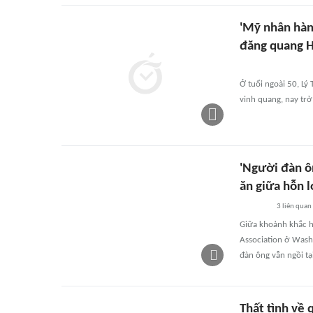
'Mỹ nhân hàn
đăng quang 
Ở tuổi ngoài 50, Lý
vinh quang, nay trở
'Người đàn ôn
ăn giữa hỗn 
3
liên quan
Giữa khoảnh khắc hỗ
Association ở Washi
đàn ông vẫn ngồi tạ
Thất tình về q