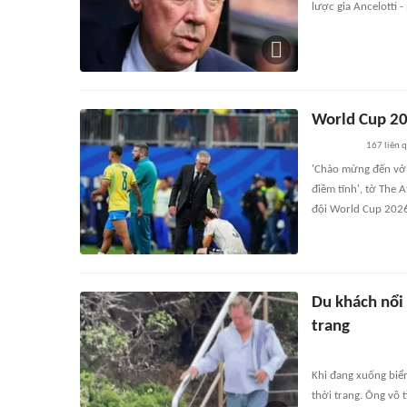
lược gia Ancelotti 
World Cup 20
167
liên 
'Chào mừng đến với 
điềm tĩnh', tờ The 
đội World Cup 202
Du khách nổi
trang
Khi đang xuống biển
thời trang. Ông vô 