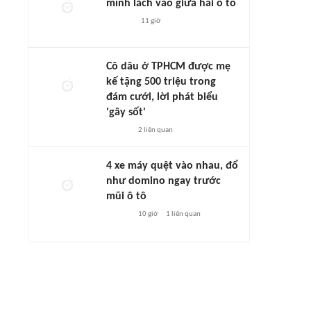
mình lách vào giữa hai ô tô
11 giờ
Cô dâu ở TPHCM được mẹ
kế tặng 500 triệu trong
đám cưới, lời phát biểu
'gây sốt'
2
liên quan
4 xe máy quệt vào nhau, đổ
như domino ngay trước
mũi ô tô
10 giờ
1
liên quan