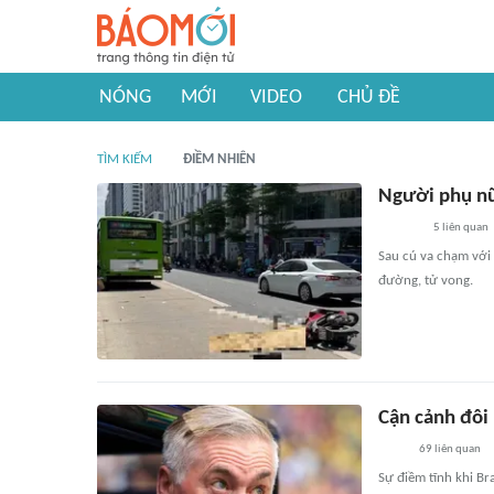
NÓNG
MỚI
VIDEO
CHỦ ĐỀ
TÌM KIẾM
ĐIỀM NHIÊN
Người phụ nữ
5
liên quan
Sau cú va chạm với 
đường, tử vong.
Cận cảnh đôi 
69
liên quan
Sự điềm tĩnh khi Br