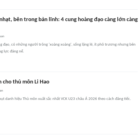
hạt, bên trong bản lĩnh: 4 cung hoàng đạo càng lớn càng
uan
g đạo, có những người trông 'xoàng xoàng', sống lặng lẽ, ít phô trương nhưng bên
ng lực đáng nể.
n cho thủ môn Li Hao
an
hụt danh hiệu Thủ môn xuất sắc nhất VCK U23 châu Á 2026 theo cách đáng tiếc.