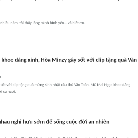
t nhiều năm, tôi thấy lòng mình bình yên… và biết ơn.
khoe dáng xinh, Hòa Minzy gây sốt với clip tặng quà Văn
n
 sốt với clip tặng quà mừng sinh nhật cầu thủ Văn Toàn. MC Mai Ngọc khoe dáng
ời ca ngợi.
nhau nghỉ hưu sớm để sống cuộc đời an nhiên