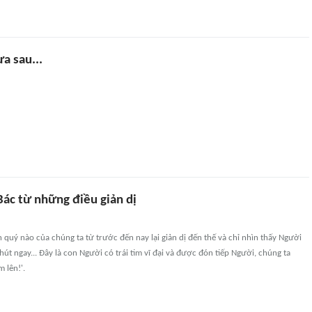
ưa sau...
ác từ những điều giản dị
 quý nào của chúng ta từ trước đến nay lại giản dị đến thế và chỉ nhìn thấy Người
hút ngay... Đây là con Người có trái tim vĩ đại và được đón tiếp Người, chúng ta
 lên!'.