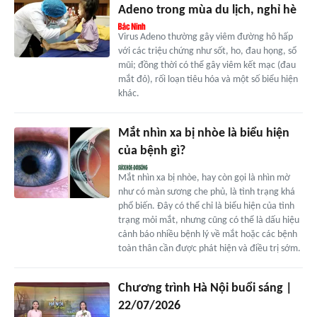
Adeno trong mùa du lịch, nghỉ hè
Virus Adeno thường gây viêm đường hô hấp
với các triệu chứng như sốt, ho, đau họng, sổ
mũi; đồng thời có thể gây viêm kết mạc (đau
mắt đỏ), rối loạn tiêu hóa và một số biểu hiện
khác.
Mắt nhìn xa bị nhòe là biểu hiện
của bệnh gì?
Mắt nhìn xa bị nhòe, hay còn gọi là nhìn mờ
như có màn sương che phủ, là tình trạng khá
phổ biến. Đây có thể chỉ là biểu hiện của tình
trạng mỏi mắt, nhưng cũng có thể là dấu hiệu
cảnh báo nhiều bệnh lý về mắt hoặc các bệnh
toàn thân cần được phát hiện và điều trị sớm.
Chương trình Hà Nội buổi sáng |
22/07/2026