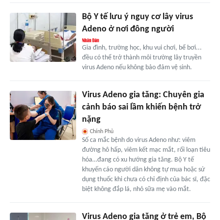
Bộ Y tế lưu ý nguy cơ lây virus
Adeno ở nơi đông người
Gia đình, trường học, khu vui chơi, bể bơi...
đều có thể trở thành môi trường lây truyền
virus Adeno nếu không bảo đảm vệ sinh.
Virus Adeno gia tăng: Chuyên gia
cảnh báo sai lầm khiến bệnh trở
nặng
Chính Phủ
Số ca mắc bệnh do virus Adeno như: viêm
đường hô hấp, viêm kết mạc mắt, rối loạn tiêu
hóa…đang có xu hướng gia tăng. Bộ Y tế
khuyến cáo người dân không tự mua hoặc sử
dụng thuốc khi chưa có chỉ định của bác sĩ, đặc
biệt không đắp lá, nhỏ sữa mẹ vào mắt.
Virus Adeno gia tăng ở trẻ em, Bộ