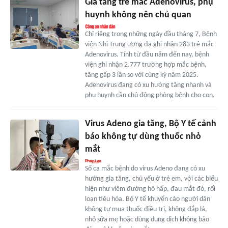
Gia tăng trẻ mắc Adenovirus, phụ
huynh không nên chủ quan
Chỉ riêng trong những ngày đầu tháng 7, Bệnh
viện Nhi Trung ương đã ghi nhận 283 trẻ mắc
Adenovirus. Tính từ đầu năm đến nay, bệnh
viện ghi nhận 2.777 trường hợp mắc bệnh,
tăng gấp 3 lần so với cùng kỳ năm 2025.
Adenovirus đang có xu hướng tăng nhanh và
phụ huynh cần chủ động phòng bệnh cho con.
Virus Adeno gia tăng, Bộ Y tế cảnh
báo không tự dùng thuốc nhỏ
mắt
Số ca mắc bệnh do virus Adeno đang có xu
hướng gia tăng, chủ yếu ở trẻ em, với các biểu
hiện như viêm đường hô hấp, đau mắt đỏ, rối
loạn tiêu hóa. Bộ Y tế khuyến cáo người dân
không tự mua thuốc điều trị, không đắp lá,
nhỏ sữa mẹ hoặc dùng dung dịch không bảo