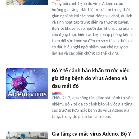
Trong bối cảnh bệnh do virus Adeno có xu
hướng gia tăng, đặc biệt ở trẻ em trong thời
gian nghỉ hè khi các hoạt động vui chơi, du lịch
và sinh hoạt tập trung diễn ra thường xuyên,
Bộ Y tế khuyến cáo người dân không chủ quan,
chủ động thực hiện các biện pháp phòng bệnh,
theo dõi sức khỏe và đến cơ sở y tế kịp thời khi
có dấu hiệu nghi ngờ nhằm hạn chế nguy cơ
lây lan và các biến chứng có thể xảy ra.
Bộ Y tế cảnh báo khẩn trước việc
gia tăng bệnh do virus Adeno và
đau mắt đỏ
Chiều 21-7, qua công tác giám sát bệnh truyền
nhiễm, Bộ Y tế đã có cảnh báo về việc gia tăng
các trường hợp mắc bệnh do virus Adeno gia
tăng, trong đó phần lớn là trẻ em.
Gia tăng ca mắc virus Adeno, Bộ Y