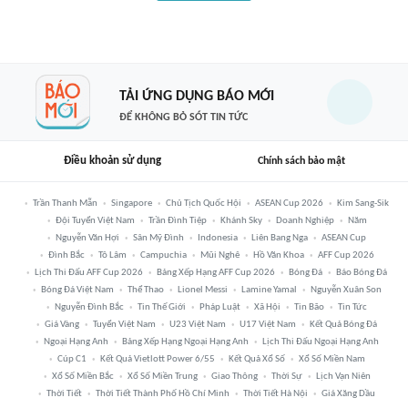
TẢI ỨNG DỤNG BÁO MỚI
ĐỂ KHÔNG BỎ SÓT TIN TỨC
Điều khoản sử dụng
Chính sách bảo mật
Trần Thanh Mẫn
Singapore
Chủ Tịch Quốc Hội
ASEAN Cup 2026
Kim Sang-Sik
Đội Tuyển Việt Nam
Trần Đình Tiệp
Khánh Sky
Doanh Nghiệp
Năm
Nguyễn Văn Hợi
Sân Mỹ Đình
Indonesia
Liên Bang Nga
ASEAN Cup
Đình Bắc
Tô Lâm
Campuchia
Mũi Nghê
Hồ Văn Khoa
AFF Cup 2026
Lịch Thi Đấu AFF Cup 2026
Bảng Xếp Hạng AFF Cup 2026
Bóng Đá
Báo Bóng Đá
Bóng Đá Việt Nam
Thể Thao
Lionel Messi
Lamine Yamal
Nguyễn Xuân Son
Nguyễn Đình Bắc
Tin Thế Giới
Pháp Luật
Xã Hội
Tin Bão
Tin Tức
Giá Vàng
Tuyển Việt Nam
U23 Việt Nam
U17 Việt Nam
Kết Quả Bóng Đá
Ngoại Hạng Anh
Bảng Xếp Hạng Ngoại Hạng Anh
Lịch Thi Đấu Ngoại Hạng Anh
Cúp C1
Kết Quả Vietlott Power 6/55
Kết Quả Xổ Số
Xổ Số Miền Nam
Xổ Số Miền Bắc
Xổ Số Miền Trung
Giao Thông
Thời Sự
Lịch Vạn Niên
Thời Tiết
Thời Tiết Thành Phố Hồ Chí Minh
Thời Tiết Hà Nội
Giá Xăng Dầu