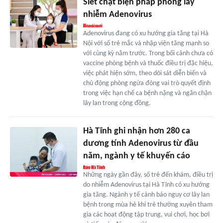
Siết chặt biện pháp phòng lây
nhiễm Adenovirus
Adenovirus đang có xu hướng gia tăng tại Hà
Nội với số trẻ mắc và nhập viện tăng mạnh so
với cùng kỳ năm trước. Trong bối cảnh chưa có
vaccine phòng bệnh và thuốc điều trị đặc hiệu,
việc phát hiện sớm, theo dõi sát diễn biến và
chủ động phòng ngừa đóng vai trò quyết định
trong việc hạn chế ca bệnh nặng và ngăn chặn
lây lan trong cộng đồng.
Hà Tĩnh ghi nhận hơn 280 ca
dương tính Adenovirus từ đầu
năm, ngành y tế khuyến cáo
Những ngày gần đây, số trẻ đến khám, điều trị
do nhiễm Adenovirus tại Hà Tĩnh có xu hướng
gia tăng. Ngành y tế cảnh báo nguy cơ lây lan
bệnh trong mùa hè khi trẻ thường xuyên tham
gia các hoạt động tập trung, vui chơi, học bơi