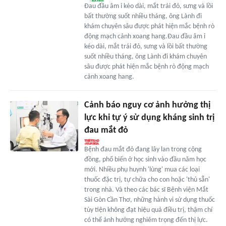
Đau đầu âm ỉ kéo dài, mắt trái đỏ, sưng và lồi
bất thường suốt nhiều tháng, ông Lành đi
khám chuyên sâu được phát hiện mắc bệnh rò
động mạch cảnh xoang hang.Đau đầu âm ỉ
kéo dài, mắt trái đỏ, sưng và lồi bất thường
suốt nhiều tháng, ông Lành đi khám chuyên
sâu được phát hiện mắc bệnh rò động mạch
cảnh xoang hang.
Cảnh báo nguy cơ ảnh hưởng thị
lực khi tự ý sử dụng kháng sinh trị
đau mắt đỏ
Bệnh đau mắt đỏ đang lây lan trong cộng
đồng, phổ biến ở học sinh vào đầu năm học
mới. Nhiều phụ huynh 'lùng' mua các loại
thuốc đặc trị, tự chữa cho con hoặc 'thủ sẵn'
trong nhà. Và theo các bác sĩ Bệnh viện Mắt
Sài Gòn Cần Thơ, những hành vi sử dụng thuốc
tùy tiện không đạt hiệu quả điều trị, thậm chí
có thể ảnh hưởng nghiêm trọng đến thị lực.