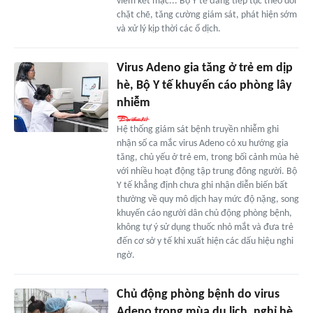
viêm kết mạc... Bộ Y tế đang tiếp tục theo dõi
chặt chẽ, tăng cường giám sát, phát hiện sớm
và xử lý kịp thời các ổ dịch.
Virus Adeno gia tăng ở trẻ em dịp
hè, Bộ Y tế khuyến cáo phòng lây
nhiễm
Hệ thống giám sát bệnh truyền nhiễm ghi
nhận số ca mắc virus Adeno có xu hướng gia
tăng, chủ yếu ở trẻ em, trong bối cảnh mùa hè
với nhiều hoạt động tập trung đông người. Bộ
Y tế khẳng định chưa ghi nhận diễn biến bất
thường về quy mô dịch hay mức độ nặng, song
khuyến cáo người dân chủ động phòng bệnh,
không tự ý sử dụng thuốc nhỏ mắt và đưa trẻ
đến cơ sở y tế khi xuất hiện các dấu hiệu nghi
ngờ.
Chủ động phòng bệnh do virus
Adeno trong mùa du lịch, nghỉ hè