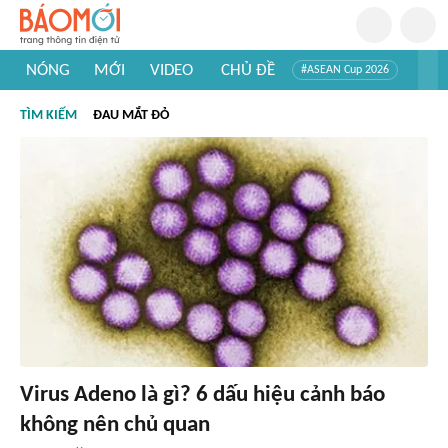
NÓNG
MỚI
VIDEO
CHỦ ĐỀ
#ASEAN Cup 2026
#Trí tuệ nhân tạo
#Mỹ - Iran
#Khám phá Việt Nam
TÌM KIẾM
ĐAU MẮT ĐỎ
#Khám phá thế giới
Virus Adeno là gì? 6 dấu hiệu cảnh báo
không nên chủ quan