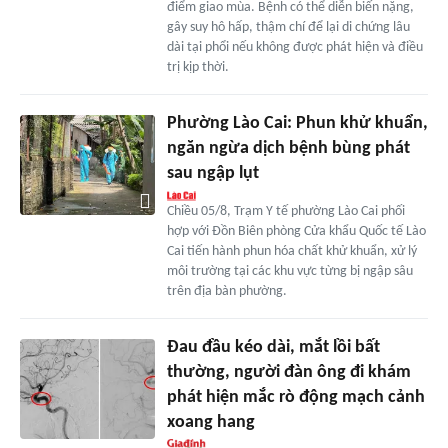
điểm giao mùa. Bệnh có thể diễn biến nặng,
gây suy hô hấp, thậm chí để lại di chứng lâu
dài tại phổi nếu không được phát hiện và điều
trị kịp thời.
Phường Lào Cai: Phun khử khuẩn,
ngăn ngừa dịch bệnh bùng phát
sau ngập lụt
Chiều 05/8, Trạm Y tế phường Lào Cai phối
hợp với Đồn Biên phòng Cửa khẩu Quốc tế Lào
Cai tiến hành phun hóa chất khử khuẩn, xử lý
môi trường tại các khu vực từng bị ngập sâu
trên địa bàn phường.
Đau đầu kéo dài, mắt lồi bất
thường, người đàn ông đi khám
phát hiện mắc rò động mạch cảnh
xoang hang