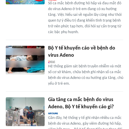
Số ca mắc bệnh đường hô hấp và đau mắt đỏ
do virus Adeno ở trẻ em đang có xu hướng
tăng. Việc hiểu sai về nguồn lây cũng như thói
quen tự ý điều trị đang khiến tình trạng bệnh
trở nên phức tạp hơn, đòi hỏi sự cẩn trọng từ
các bậc phụ huynh.
Bộ Y tế khuyến cáo về bệnh do
virus Adeno
Hệ thống giám sát bệnh truyền nhiễm và một
số cơ sở khám, chữa bệnh ghi nhận số ca mắc
bệnh do virus Adeno có xu hướng gia tăng, chủ
yếu ở trẻ em.
Gia tăng ca mắc bệnh do virus
Adeno, Bộ Y tế khuyến cáo gì?
Gần đây, hệ thống y tế ghi nhận nhiều ca mắc
bệnh do virus Adeno, gây viêm đường hô hấp,