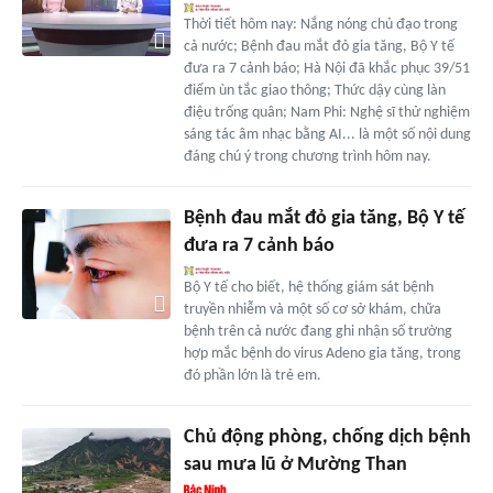
Thời tiết hôm nay: Nắng nóng chủ đạo trong
cả nước; Bệnh đau mắt đỏ gia tăng, Bộ Y tế
đưa ra 7 cảnh báo; Hà Nội đã khắc phục 39/51
điểm ùn tắc giao thông; Thức dậy cùng làn
điệu trống quân; Nam Phi: Nghệ sĩ thử nghiệm
sáng tác âm nhạc bằng AI... là một số nội dung
đáng chú ý trong chương trình hôm nay.
Bệnh đau mắt đỏ gia tăng, Bộ Y tế
đưa ra 7 cảnh báo
Bộ Y tế cho biết, hệ thống giám sát bệnh
truyền nhiễm và một số cơ sở khám, chữa
bệnh trên cả nước đang ghi nhận số trường
hợp mắc bệnh do virus Adeno gia tăng, trong
đó phần lớn là trẻ em.
Chủ động phòng, chống dịch bệnh
sau mưa lũ ở Mường Than