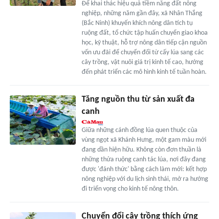
Để khai thác hiệu quả tiềm năng đất nông
nghiệp, những năm gần đây, xã Nhân Thắng
(Bắc Ninh) khuyến khích nông dân tích tụ
ruộng đất, tổ chức tập huấn chuyển giao khoa
học, kỹ thuật, hỗ trợ nông dân tiếp cận nguồn
vốn ưu đãi để chuyển đổi từ cấy lúa sang các
cây trồng, vật nuôi giá trị kinh tế cao, hướng
đến phát triển các mô hình kinh tế tuần hoàn.
Tăng nguồn thu từ sản xuất đa
canh
Giữa những cánh đồng lúa quen thuộc của
vùng ngọt xã Khánh Hưng, một gam màu mới
đang dần hiện hữu. Không còn đơn thuần là
những thửa ruộng canh tác lúa, nơi đây đang
được 'đánh thức' bằng cách làm mới: kết hợp
nông nghiệp với du lịch sinh thái, mở ra hướng
đi triển vọng cho kinh tế nông thôn.
Chuyển đổi cây trồng thích ứng