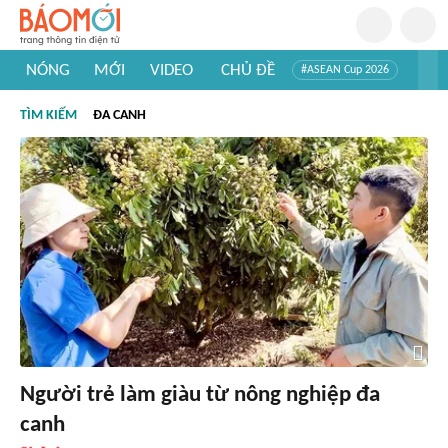
NÓNG
MỚI
VIDEO
CHỦ ĐỀ
#ASEAN Cup 2026
#Trí tuệ nhân tạo
#Mỹ - Iran
#Khám phá Việt Nam
TÌM KIẾM
ĐA CANH
#Khám phá thế giới
Người trẻ làm giàu từ nông nghiệp đa
canh