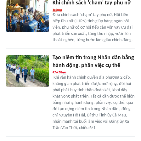
Khi chính sách 'chạm' tay phụ nữ
Đưa chính sách 'chạm' tay phụ nữ, Hội Liên
hiệp Phụ nữ (LHPN) tỉnh giúp hàng ngàn hội
viên, phụ nữ có cơ hội tiếp cận vốn vay ưu đãi
phát triển sản xuất, tăng thu nhập, vươn lên
thoát nghèo, từng bước làm giàu chính đáng.
Tạo niềm tin trong Nhân dân bằng
hành động, phần việc cụ thể
'Khi vận hành chính quyền địa phương 2 cấp,
không gian phát triển được mở rộng, đòi hỏi
phải phát huy tinh thần đoàn kết, khơi dậy
khát vọng phát triển. Tất cả cần được thể hiện
bằng những hành động, phần việc cụ thể, qua
đó tạo dựng niềm tin trong Nhân dân', đồng
chí Nguyễn Hồ Hải, Bí thư Tỉnh ủy Cà Mau,
nhấn mạnh tại buổi làm việc với Đảng ủy Xã
Trần Văn Thời, chiều 6/1.