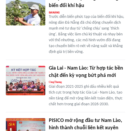
biến đổi khí hậu
Trước diễn biến phức tạp của biến đổi khí hậu,
nông dân Đà Nẵng đã chủ động chuyển dịch
mạnh mẽ tư duy từ 'chống chịu' sang 'thích
ứng'. Bằng việc làm chủ kỹ thuật và nhạy bén
với thổ nhưỡng, các mô hình vườn đồi đang
tạo chuyển biến rõ nét về năng suất và khẳng
định giá trị bền vững.
Gia Lai - Nam Lào: Từ hợp tác bền
chặt đến kỳ vọng bứt phá mới
Giai đoạn 2021-2025 ghi dấu nhiều kết quả
tích cực trong hợp tác Gia Lai - Nam Lào, tạo
nền tảng để mở rộng liên kết toàn diện, thực
chất hơn trong giai đoạn 2026-2030.
PISICO mở rộng đầu tư Nam Lào,
hình thành chuỗi liên kết xuyên