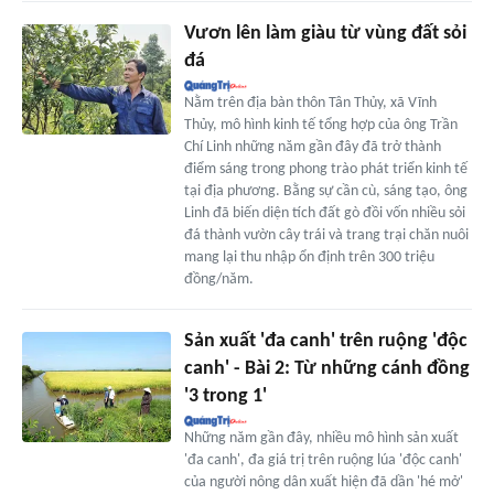
Vươn lên làm giàu từ vùng đất sỏi
đá
Nằm trên địa bàn thôn Tân Thủy, xã Vĩnh
Thủy, mô hình kinh tế tổng hợp của ông Trần
Chí Linh những năm gần đây đã trở thành
điểm sáng trong phong trào phát triển kinh tế
tại địa phương. Bằng sự cần cù, sáng tạo, ông
Linh đã biến diện tích đất gò đồi vốn nhiều sỏi
đá thành vườn cây trái và trang trại chăn nuôi
mang lại thu nhập ổn định trên 300 triệu
đồng/năm.
Sản xuất 'đa canh' trên ruộng 'độc
canh' - Bài 2: Từ những cánh đồng
'3 trong 1'
Những năm gần đây, nhiều mô hình sản xuất
'đa canh', đa giá trị trên ruộng lúa 'độc canh'
của người nông dân xuất hiện đã dần 'hé mở'