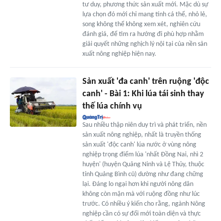
tư duy, phương thức sản xuất mới. Mặc dù sự
lựa chọn đó mới chỉ mang tính cá thể, nhỏ lẻ,
song không thể không xem xét, nghiên cứu
đánh giá, để tìm ra hướng đi phù hợp nhằm
giải quyết những nghịch lý nội tại của nền sản
xuất nông nghiệp hiện nay.
Sản xuất 'đa canh' trên ruộng 'độc
canh' - Bài 1: Khi lúa tái sinh thay
thế lúa chính vụ
Sau nhiều thập niên duy trì và phát triển, nền
sản xuất nông nghiệp, nhất là truyền thống
sản xuất 'độc canh' lúa nước ở vùng nông
nghiệp trọng điểm lúa 'nhất Đồng Nai, nhì 2
huyện' (huyện Quảng Ninh và Lệ Thủy, thuộc
tỉnh Quảng Bình cũ) dường như đang chững
lại. Đáng lo ngại hơn khi người nông dân
không còn mặn mà với ruộng đồng như lúc
trước. Có nhiều ý kiến cho rằng, ngành Nông
nghiệp cần có sự đổi mới toàn diện và thực