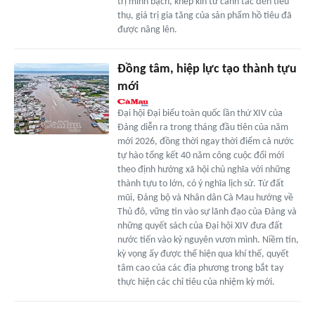
trị minh bạch, khép kín từ canh tác đến tiêu
thụ, giá trị gia tăng của sản phẩm hồ tiêu đã
được nâng lên.
Ðồng tâm, hiệp lực tạo thành tựu
mới
Ðại hội Ðại biểu toàn quốc lần thứ XIV của
Ðảng diễn ra trong tháng đầu tiên của năm
mới 2026, đồng thời ngay thời điểm cả nước
tự hào tổng kết 40 năm công cuộc đổi mới
theo định hướng xã hội chủ nghĩa với những
thành tựu to lớn, có ý nghĩa lịch sử. Từ đất
mũi, Ðảng bộ và Nhân dân Cà Mau hướng về
Thủ đô, vững tin vào sự lãnh đạo của Ðảng và
những quyết sách của Ðại hội XIV đưa đất
nước tiến vào kỷ nguyên vươn mình. Niềm tin,
kỳ vọng ấy được thể hiện qua khí thế, quyết
tâm cao của các địa phương trong bắt tay
thực hiện các chỉ tiêu của nhiệm kỳ mới.