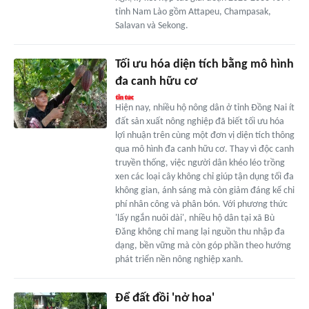
tỉnh Nam Lào gồm Attapeu, Champasak,
Salavan và Sekong.
Tối ưu hóa diện tích bằng mô hình
đa canh hữu cơ
Hiện nay, nhiều hộ nông dân ở tỉnh Đồng Nai ít
đất sản xuất nông nghiệp đã biết tối ưu hóa
lợi nhuận trên cùng một đơn vị diện tích thông
qua mô hình đa canh hữu cơ. Thay vì độc canh
truyền thống, việc người dân khéo léo trồng
xen các loại cây không chỉ giúp tận dụng tối đa
không gian, ánh sáng mà còn giảm đáng kể chi
phí nhân công và phân bón. Với phương thức
'lấy ngắn nuôi dài', nhiều hộ dân tại xã Bù
Đăng không chỉ mang lại nguồn thu nhập đa
dạng, bền vững mà còn góp phần theo hướng
phát triển nền nông nghiệp xanh.
Để đất đồi 'nở hoa'