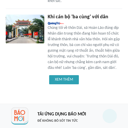
khởi sắc.
Khi cán bộ 'ba cùng' với dân
Chúng tôi về thôn Dài, xã Hoàn Lão đúng dịp
Nhân dân trong thôn đang hân hoan tổ chức
lễ khánh thành nhà văn hóa thôn. Hỏi xin gặp
trưởng thôn, bà con chỉ vào người phụ nữ có
gương mặt rạng rỡ thoắt ẩn, thoắt hiện giữa
hội trường, vui chuyện: 'Trưởng thôn Dài đó,
cán bộ nữ nhưng chẳng kém cạnh nam giới
đâu nhé! Luôn 'ba cùng', gần dân, sát dân'.
XEM THÊM
TẢI ỨNG DỤNG BÁO MỚI
ĐỂ KHÔNG BỎ SÓT TIN TỨC