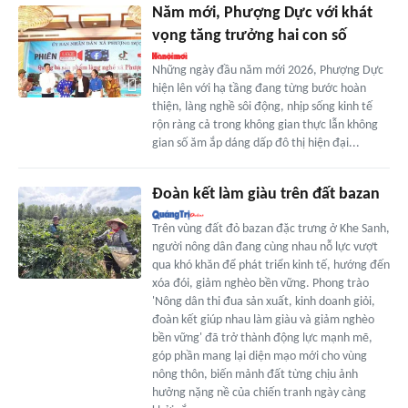
Năm mới, Phượng Dực với khát
vọng tăng trưởng hai con số
Những ngày đầu năm mới 2026, Phượng Dực
hiện lên với hạ tầng đang từng bước hoàn
thiện, làng nghề sôi động, nhịp sống kinh tế
rộn ràng cả trong không gian thực lẫn không
gian số ăm ắp dáng dấp đô thị hiện đại...
Đoàn kết làm giàu trên đất bazan
Trên vùng đất đỏ bazan đặc trưng ở Khe Sanh,
người nông dân đang cùng nhau nỗ lực vượt
qua khó khăn để phát triển kinh tế, hướng đến
xóa đói, giảm nghèo bền vững. Phong trào
'Nông dân thi đua sản xuất, kinh doanh giỏi,
đoàn kết giúp nhau làm giàu và giảm nghèo
bền vững' đã trở thành động lực mạnh mẽ,
góp phần mang lại diện mạo mới cho vùng
nông thôn, biến mảnh đất từng chịu ảnh
hưởng nặng nề của chiến tranh ngày càng