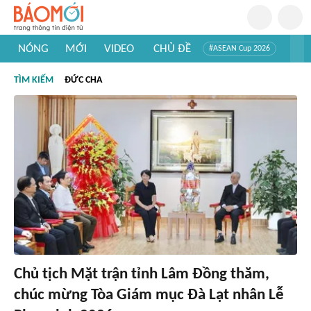
NÓNG
MỚI
VIDEO
CHỦ ĐỀ
#ASEAN Cup 2026
#Trí tuệ nhân tạo
#Mỹ - Iran
#Khám phá Việt Nam
TÌM KIẾM
ĐỨC CHA
#Khám phá thế giới
Chủ tịch Mặt trận tỉnh Lâm Đồng thăm,
chúc mừng Tòa Giám mục Đà Lạt nhân Lễ