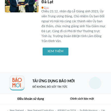
Đà Lạt
Chiều 23.12, nhân dịp Lễ Giáng sinh 2023, Ủy
viên Trung ương Đảng, Chủ nhiệm Ủy ban Đối
ngoại Vũ Hải Hà cùng các thành viên Ủy ban
đã thăm, chúc mừng giáng sinh Tòa Giám mục
Đà Lạt. Cùng đi có Phó Bí thư Thường trực
Tỉnh ủy, Trưởng Đoàn ĐBQH tỉnh Lâm Đồng
Trần Đình Văn.
XEM THÊM
TẢI ỨNG DỤNG BÁO MỚI
ĐỂ KHÔNG BỎ SÓT TIN TỨC
Điều khoản sử dụng
Chính sách bảo mật
New Zealand
New Zealand Cindy Kiro
ASEAN Cup 2026
Eo Biển Hormuz
Lào