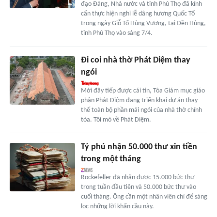
đạo Đảng, Nhà nước và tỉnh Phú Thọ đã kính
cẩn thực hiện nghi lễ dâng hương Quốc Tổ
trong ngày Giỗ Tổ Hùng Vương, tại Đền Hùng,
tỉnh Phú Thọ vào sáng 7/4.
Đi coi nhà thờ Phát Diệm thay
ngói
Mới đây tiếp được cái tin, Tòa Giám mục giáo
phận Phát Diệm đang triển khai dự án thay
thế toàn bộ phần mái ngói của nhà thờ chính
tòa. Tôi mò về Phát Diệm.
Tỷ phú nhận 50.000 thư xin tiền
trong một tháng
Rockefeller đã nhận được 15.000 bức thư
trong tuần đầu tiên và 50.000 bức thư vào
cuối tháng. Ông cần một nhân viên chỉ để sàng
lọc những lời khẩn cầu này.