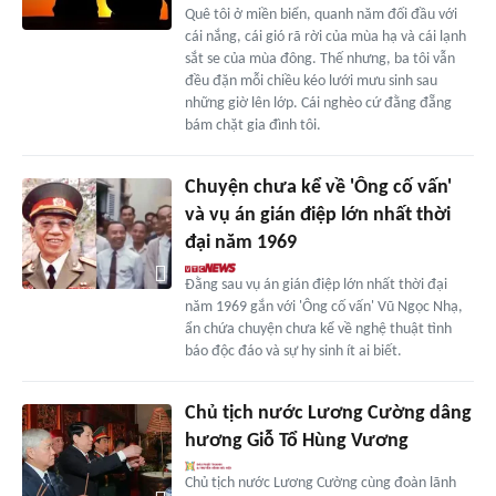
Quê tôi ở miền biển, quanh năm đối đầu với
cái nắng, cái gió rã rời của mùa hạ và cái lạnh
sắt se của mùa đông. Thế nhưng, ba tôi vẫn
đều đặn mỗi chiều kéo lưới mưu sinh sau
những giờ lên lớp. Cái nghèo cứ đằng đẵng
bám chặt gia đình tôi.
Chuyện chưa kể về 'Ông cố vấn'
và vụ án gián điệp lớn nhất thời
đại năm 1969
Đằng sau vụ án gián điệp lớn nhất thời đại
năm 1969 gắn với 'Ông cố vấn' Vũ Ngọc Nhạ,
ẩn chứa chuyện chưa kể về nghệ thuật tình
báo độc đáo và sự hy sinh ít ai biết.
Chủ tịch nước Lương Cường dâng
hương Giỗ Tổ Hùng Vương
Chủ tịch nước Lương Cường cùng đoàn lãnh