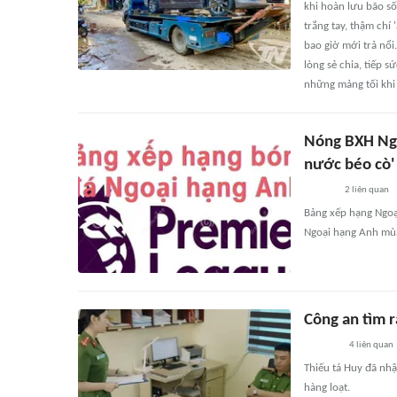
khi hoàn lưu bão số
trắng tay, thậm chí
bao giờ mới trả nổi
lòng sẻ chia, tiếp 
những mảng tối khi k
Nóng BXH Ngo
nước béo cò'
2
liên quan
Bảng xếp hạng Ngoạ
Ngoại hạng Anh mùa
Công an tìm r
4
liên quan
Thiếu tá Huy đã nhậ
hàng loạt.