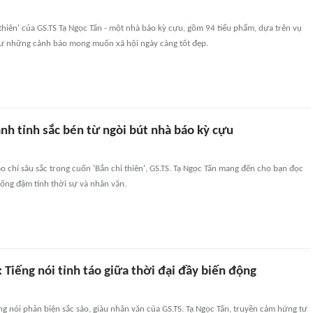
thiên' của GS.TS Tạ Ngọc Tấn - một nhà báo kỳ cựu, gồm 94 tiểu phẩm, dựa trên vụ
hư những cảnh báo mong muốn xã hội ngày càng tốt đẹp.
ảnh tỉnh sắc bén từ ngòi bút nhà báo kỳ cựu
o chí sâu sắc trong cuốn 'Bắn chỉ thiên', GS.TS. Tạ Ngọc Tấn mang đến cho bạn đọc
 sống đậm tính thời sự và nhân văn.
: Tiếng nói tỉnh táo giữa thời đại đầy biến động
iếng nói phản biện sắc sảo, giàu nhân văn của GS.TS. Tạ Ngọc Tấn, truyền cảm hứng tư