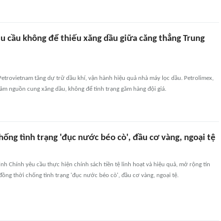
u cầu không để thiếu xăng dầu giữa căng thẳng Trung
etrovietnam tăng dự trữ dầu khí, vận hành hiệu quả nhà máy lọc dầu. Petrolimex,
ảm nguồn cung xăng dầu, không để tình trạng găm hàng đội giá.
ống tình trạng 'đục nước béo cò', đầu cơ vàng, ngoại tệ
 Chính yêu cầu thực hiện chính sách tiền tệ linh hoạt và hiệu quả, mở rộng tín
đồng thời chống tình trạng 'đục nước béo cò', đầu cơ vàng, ngoại tệ.