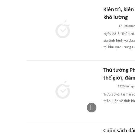
Kiên trì, kiê
khó lường
17
liên qua
Ngày 23-6, Thủ tướ
giá tình hình và đưa
tại khu vực Trung Đ
Thủ tướng Ph
thế giới, đả
3220
liên q
Trưa 23/6, tại Trụ
thảo luận về tình h
Cuốn sách dà