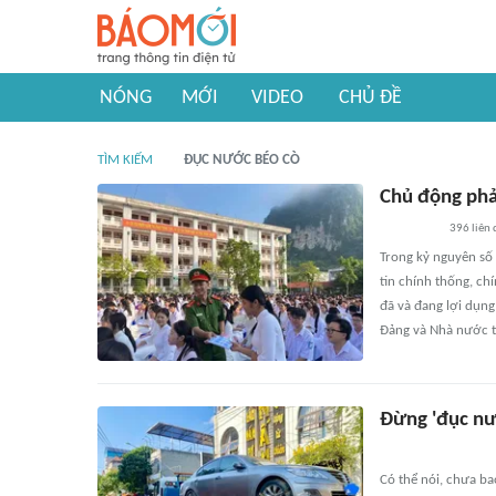
NÓNG
MỚI
VIDEO
CHỦ ĐỀ
TÌM KIẾM
ĐỤC NƯỚC BÉO CÒ
Chủ động phản
396
liên
Trong kỷ nguyên số 
tin chính thống, ch
đã và đang lợi dụng
Đảng và Nhà nước t
Đừng 'đục nư
Có thể nói, chưa b