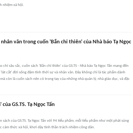
ch nhiệm xã hội.
 nhân văn trong cuốn 'Bắn chỉ thiên' của Nhà báo Tạ Ngọc
o chí sâu sắc, cuốn sách 'Bắn chỉ thiên' của GS.TS - Nhà báo Tạ Ngọc Tấn mang đến
lát cắt' đời sống đậm tính thời sự và nhân văn. Đây không chỉ là tác phẩm dành
mà còn là cuốn sách nên có trong tay của những nhà quản lý, nhà giáo dục, và đặc
n' của GS.TS. Tạ Ngọc Tấn
uốn sách của GS.TS. Tạ Ngọc Tấn với 94 tiểu phẩm, mỗi tiểu phẩm như một phát súng
 cảm thức xã hội, khơi dậy tinh thần trách nhiệm công dân.