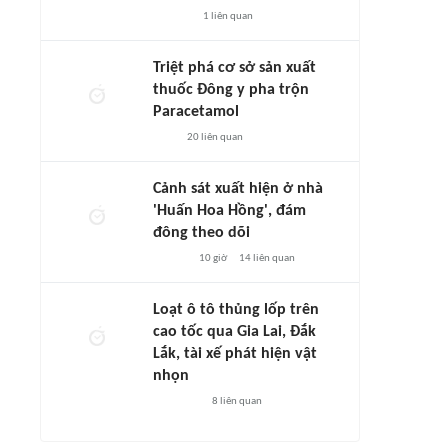
1
liên quan
Triệt phá cơ sở sản xuất
thuốc Đông y pha trộn
Paracetamol
20
liên quan
Cảnh sát xuất hiện ở nhà
'Huấn Hoa Hồng', đám
đông theo dõi
10 giờ
14
liên quan
Loạt ô tô thủng lốp trên
cao tốc qua Gia Lai, Đắk
Lắk, tài xế phát hiện vật
nhọn
8
liên quan