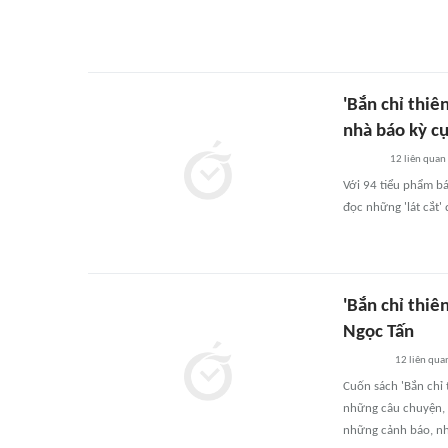
'Bắn chỉ thiê
nhà báo kỳ c
12
liên quan
Với 94 tiểu phẩm bá
đọc những 'lát cắt'
'Bắn chỉ thiê
Ngọc Tấn
12
liên qua
Cuốn sách 'Bắn chỉ 
những câu chuyện, v
những cảnh báo, nh