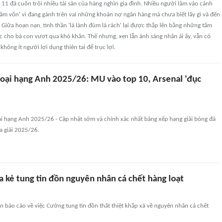
 11 đã cuốn trôi nhiều tài sản của hàng nghìn gia đình. Nhiều người lâm vào cảnh
 'âm vốn' vì đang gánh trên vai những khoản nợ ngân hàng mà chưa biết lấy gì và đến
. Giữa hoạn nạn, tinh thần 'lá lành đùm lá rách' lại được thắp lên bằng những tấm
sức cho bà con vượt qua khó khăn. Thế nhưng, xen lẫn ánh sáng nhân ái ấy, vẫn có
hông ít người lợi dụng thiên tai để trục lợi.
ại hạng Anh 2025/26: MU vào top 10, Arsenal 'đục
i hạng Anh 2025/26 - Cập nhật sớm và chính xác nhất bảng xếp hạng giải bóng đá
 giải 2025/26.
a kẻ tung tin đồn nguyên nhân cá chết hàng loạt
n báo cáo về việc Cường tung tin đồn thất thiệt khắp xã về nguyên nhân cá chết