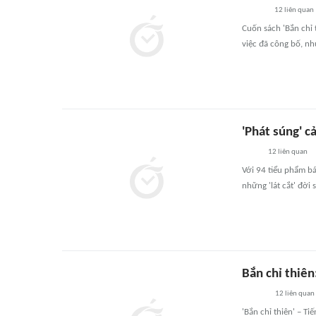
12
liên quan
Cuốn sách 'Bắn chỉ 
việc đã công bố, n
'Phát súng' c
12
liên quan
Với 94 tiểu phẩm bá
những 'lát cắt' đời
Bắn chỉ thiên
12
liên quan
'Bắn chỉ thiên' – T