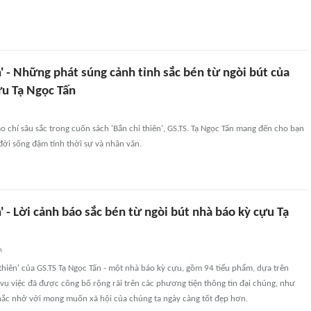
n' - Những phát súng cảnh tỉnh sắc bén từ ngòi bút của
ựu Tạ Ngọc Tấn
o chí sâu sắc trong cuốn sách 'Bắn chỉ thiên', GS.TS. Tạ Ngọc Tấn mang đến cho bạn
 đời sống đậm tính thời sự và nhân văn.
n' - Lời cảnh báo sắc bén từ ngòi bút nhà báo kỳ cựu Tạ
n
thiên' của GS.TS Tạ Ngọc Tấn - một nhà báo kỳ cựu, gồm 94 tiểu phẩm, dựa trên
ụ việc đã được công bố rộng rãi trên các phương tiện thông tin đại chúng, như
ắc nhở với mong muốn xã hội của chúng ta ngày càng tốt đẹp hơn.