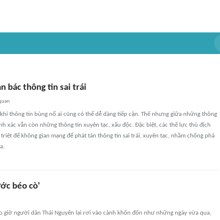
 bác thông tin sai trái
 quan
khi thông tin bùng nổ ai cũng có thể dễ dàng tiếp cận. Thế nhưng giữa những thông
ính xác vẫn còn những thông tin xuyên tạc, xấu độc. Đặc biệt, các thế lực thù địch
 triệt để không gian mạng để phát tán thông tin sai trái, xuyên tạc, nhằm chống phá
a.
ớc béo cò'
ao giờ người dân Thái Nguyên lại rơi vào cảnh khốn đốn như những ngày vừa qua,