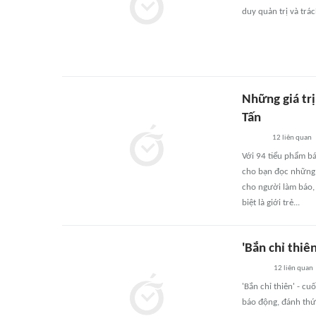
duy quản trị và trá
Những giá trị
Tấn
12
liên quan
Với 94 tiểu phẩm bá
cho bạn đọc những '
cho người làm báo, 
biệt là giới trẻ...
'Bắn chỉ thiê
12
liên quan
'Bắn chỉ thiên' - c
báo động, đánh thức