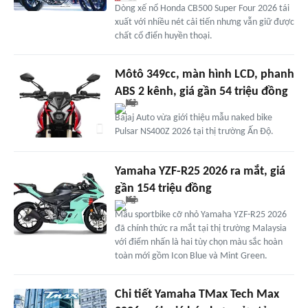
Dòng xế nổ Honda CB500 Super Four 2026 tái
xuất với nhiều nét cải tiến nhưng vẫn giữ được
chất cổ điển huyền thoại.
Môtô 349cc, màn hình LCD, phanh
ABS 2 kênh, giá gần 54 triệu đồng
Bajaj Auto vừa giới thiệu mẫu naked bike
Pulsar NS400Z 2026 tại thị trường Ấn Độ.
Yamaha YZF-R25 2026 ra mắt, giá
gần 154 triệu đồng
Mẫu sportbike cỡ nhỏ Yamaha YZF-R25 2026
đã chính thức ra mắt tại thị trường Malaysia
với điểm nhấn là hai tùy chọn màu sắc hoàn
toàn mới gồm Icon Blue và Mint Green.
Chi tiết Yamaha TMax Tech Max