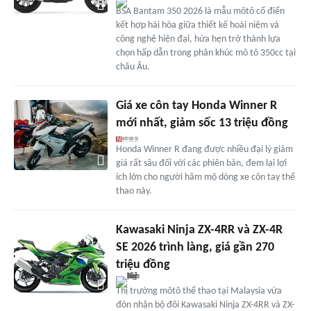
BSA Bantam 350 2026 là mẫu môtô cổ điển
kết hợp hài hòa giữa thiết kế hoài niệm và
công nghệ hiện đại, hứa hẹn trở thành lựa
chọn hấp dẫn trong phân khúc mô tô 350cc tại
châu Âu.
Giá xe côn tay Honda Winner R
mới nhất, giảm sốc 13 triệu đồng
Honda Winner R đang được nhiều đại lý giảm
giá rất sâu đối với các phiên bản, đem lại lợi
ích lớn cho người hâm mộ dòng xe côn tay thể
thao này.
Kawasaki Ninja ZX-4RR và ZX-4R
SE 2026 trình làng, giá gần 270
triệu đồng
Thị trường môtô thể thao tại Malaysia vừa
đón nhận bộ đôi Kawasaki Ninja ZX-4RR và ZX-