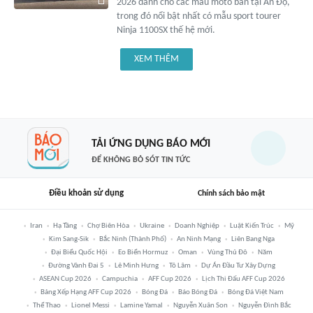
2026 dành cho các mẫu môtô bán tại Ấn Độ,
trong đó nổi bật nhất có mẫu sport tourer
Ninja 1100SX thế hệ mới.
XEM THÊM
TẢI ỨNG DỤNG BÁO MỚI
ĐỂ KHÔNG BỎ SÓT TIN TỨC
Điều khoản sử dụng
Chính sách bảo mật
Iran
Hạ Tầng
Chợ Biên Hòa
Ukraine
Doanh Nghiệp
Luật Kiến Trúc
Mỹ
Kim Sang-Sik
Bắc Ninh (thành Phố)
An Ninh Mạng
Liên Bang Nga
Đại Biểu Quốc Hội
Eo Biển Hormuz
Oman
Vùng Thủ Đô
Năm
Đường Vành Đai 5
Lê Minh Hưng
Tô Lâm
Dự Án Đầu Tư Xây Dựng
ASEAN Cup 2026
Campuchia
AFF Cup 2026
Lịch Thi Đấu AFF Cup 2026
Bảng Xếp Hạng AFF Cup 2026
Bóng Đá
Báo Bóng Đá
Bóng Đá Việt Nam
Thể Thao
Lionel Messi
Lamine Yamal
Nguyễn Xuân Son
Nguyễn Đình Bắc