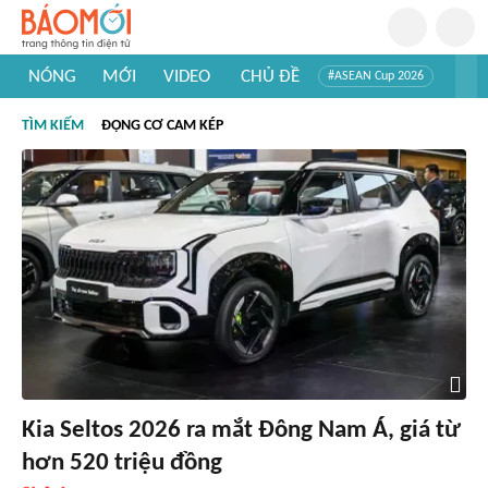
NÓNG
MỚI
VIDEO
CHỦ ĐỀ
#ASEAN Cup 2026
#Trí tuệ nhân tạo
#Mỹ - Iran
#Khám phá Việt Nam
TÌM KIẾM
ĐỘNG CƠ CAM KÉP
#Khám phá thế giới
Kia Seltos 2026 ra mắt Đông Nam Á, giá từ
hơn 520 triệu đồng