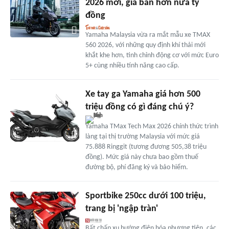
2026 mới, giá bán hơn nửa tỷ
đồng
Yamaha Malaysia vừa ra mắt mẫu xe TMAX
560 2026, với những quy định khí thải mới
khắt khe hơn, tinh chỉnh động cơ với mức Euro
5+ cùng nhiều tính năng cao cấp.
Xe tay ga Yamaha giá hơn 500
triệu đồng có gì đáng chú ý?
Yamaha TMax Tech Max 2026 chính thức trình
làng tại thị trường Malaysia với mức giá
75.888 Ringgit (tương đương 505,38 triệu
đồng). Mức giá này chưa bao gồm thuế
đường bộ, phí đăng ký và bảo hiểm.
Sportbike 250cc dưới 100 triệu,
trang bị 'ngập tràn'
Bất chấp xu hướng điện hóa phương tiện, các