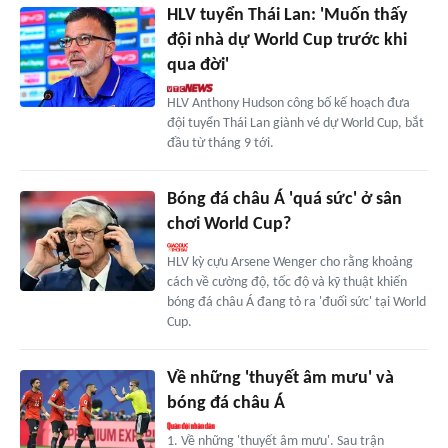
HLV tuyển Thái Lan: 'Muốn thấy
đội nhà dự World Cup trước khi
qua đời'
HLV Anthony Hudson công bố kế hoạch đưa
đội tuyển Thái Lan giành vé dự World Cup, bắt
đầu từ tháng 9 tới.
Bóng đá châu Á 'quá sức' ở sân
chơi World Cup?
HLV kỳ cựu Arsene Wenger cho rằng khoảng
cách về cường độ, tốc độ và kỹ thuật khiến
bóng đá châu Á đang tỏ ra 'đuối sức' tại World
Cup.
Về những 'thuyết âm mưu' và
bóng đá châu Á
1. Về những 'thuyết âm mưu'. Sau trận