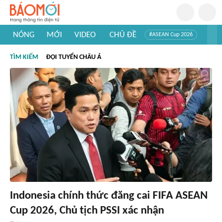
NÓNG
MỚI
VIDEO
CHỦ ĐỀ
#ASEAN Cup 2026
#Trí tuệ nhân tạo
#Mỹ - Iran
#Khám phá Việt Nam
TÌM KIẾM
ĐỘI TUYỂN CHÂU Á
#Khám phá thế giới
Indonesia chính thức đăng cai FIFA ASEAN
Cup 2026, Chủ tịch PSSI xác nhận