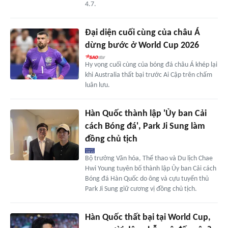
4.7.
Đại diện cuối cùng của châu Á
dừng bước ở World Cup 2026
Hy vọng cuối cùng của bóng đá châu Á khép lại
khi Australia thất bại trước Ai Cập trên chấm
luân lưu.
Hàn Quốc thành lập 'Ủy ban Cải
cách Bóng đá', Park Ji Sung làm
đồng chủ tịch
Bộ trưởng Văn hóa, Thể thao và Du lịch Chae
Hwi Young tuyên bố thành lập Ủy ban Cải cách
Bóng đá Hàn Quốc do ông và cựu tuyển thủ
Park Ji Sung giữ cương vị đồng chủ tịch.
Hàn Quốc thất bại tại World Cup,