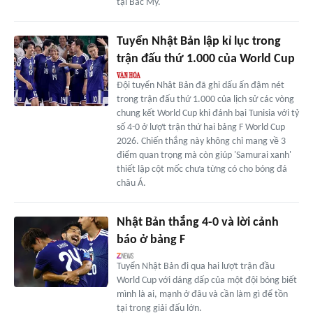
tại Bắc Mỹ.
Tuyển Nhật Bản lập kỉ lục trong
trận đấu thứ 1.000 của World Cup
Đội tuyển Nhật Bản đã ghi dấu ấn đậm nét
trong trận đấu thứ 1.000 của lịch sử các vòng
chung kết World Cup khi đánh bại Tunisia với tỷ
số 4-0 ở lượt trận thứ hai bảng F World Cup
2026. Chiến thắng này không chỉ mang về 3
điểm quan trọng mà còn giúp 'Samurai xanh'
thiết lập cột mốc chưa từng có cho bóng đá
châu Á.
Nhật Bản thắng 4-0 và lời cảnh
báo ở bảng F
Tuyển Nhật Bản đi qua hai lượt trận đầu
World Cup với dáng dấp của một đội bóng biết
mình là ai, mạnh ở đâu và cần làm gì để tồn
tại trong giải đấu lớn.