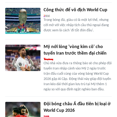
Công thức để vô địch World Cup
Trong bóng đá, giàu có là một lợi thế, nhưng
cởi mở với việc nhập tịch cầu thủ ngoại đang
được xem là cách 'đi tắt đón đầu'.
Mỹ nới lỏng 'vòng kim cô' cho
tuyển Iran trước thềm đại chiến
Chủ nhà vừa đưa ra thông báo sẽ cho phép đội
tuyển Iran nhập cảnh vào Mỹ 2 ngày trước
trận đấu cuối cùng của vòng bảng World Cup
2026 gặp Ai Cập. Động thái này giúp đội tuyển
Iran kéo dài thời gian lưu trú tại Mỹ thêm 1
ngày so với quy định ngặt nghèo ban đầu.
Đội bóng châu Á đầu tiên bị loại ở
World Cup 2026