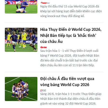
Ngày thi đấu thứ 15 của World Cup 2026 đã
khép lại với hàng loạt diễn biến khiến cục diện
vòng knock-out thay đổi đáng kể.
Hòa Thụy Điển ở World Cup 2026,
Nhật Bản tiếp tục là 'khắc tinh'
của châu Âu
Sau trận hòa 1 - 1 với Thụy Điển ở lượt cuối
bảng F World Cup 2026, đội tuyển Nhật Bản
đã kéo dài chuỗi trận bất bại trước các đại
diện châu Âu lên con số 11 trận liên tiếp.
Đội châu Á đầu tiên vượt qua
vòng bảng World Cup 2026
Sáng 26/6, trận hòa 1-1 trước Thụy Điển giúp
Nhật Bản trở thành đại diện châu Á đầu tiên
giành vé vào vòng 32 đội World Cup 2026.