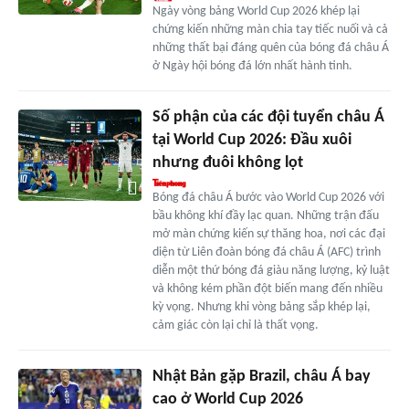
Ngày vòng bảng World Cup 2026 khép lại
chứng kiến những màn chia tay tiếc nuối và cả
những thất bại đáng quên của bóng đá châu Á
ở Ngày hội bóng đá lớn nhất hành tinh.
Số phận của các đội tuyển châu Á
tại World Cup 2026: Đầu xuôi
nhưng đuôi không lọt
Bóng đá châu Á bước vào World Cup 2026 với
bầu không khí đầy lạc quan. Những trận đấu
mở màn chứng kiến sự thăng hoa, nơi các đại
diện từ Liên đoàn bóng đá châu Á (AFC) trình
diễn một thứ bóng đá giàu năng lượng, kỷ luật
và không kém phần đột biến mang đến nhiều
kỳ vọng. Nhưng khi vòng bảng sắp khép lại,
cảm giác còn lại chỉ là thất vọng.
Nhật Bản gặp Brazil, châu Á bay
cao ở World Cup 2026