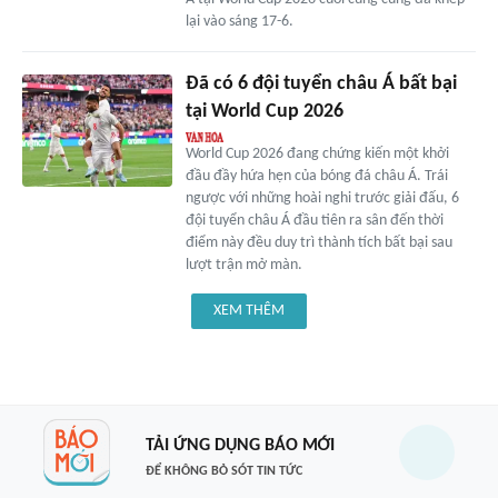
lại vào sáng 17-6.
Đã có 6 đội tuyển châu Á bất bại
tại World Cup 2026
World Cup 2026 đang chứng kiến một khởi
đầu đầy hứa hẹn của bóng đá châu Á. Trái
ngược với những hoài nghi trước giải đấu, 6
đội tuyển châu Á đầu tiên ra sân đến thời
điểm này đều duy trì thành tích bất bại sau
lượt trận mở màn.
XEM THÊM
TẢI ỨNG DỤNG BÁO MỚI
ĐỂ KHÔNG BỎ SÓT TIN TỨC