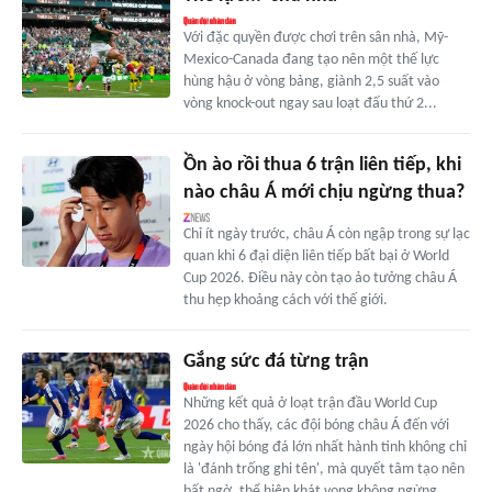
Với đặc quyền được chơi trên sân nhà, Mỹ-
Mexico-Canada đang tạo nên một thế lực
hùng hậu ở vòng bảng, giành 2,5 suất vào
vòng knock-out ngay sau loạt đấu thứ 2...
Ồn ào rồi thua 6 trận liên tiếp, khi
nào châu Á mới chịu ngừng thua?
Chỉ ít ngày trước, châu Á còn ngập trong sự lạc
quan khi 6 đại diện liên tiếp bất bại ở World
Cup 2026. Điều này còn tạo ảo tưởng châu Á
thu hẹp khoảng cách với thế giới.
Gắng sức đá từng trận
Những kết quả ở loạt trận đầu World Cup
2026 cho thấy, các đội bóng châu Á đến với
ngày hội bóng đá lớn nhất hành tinh không chỉ
là 'đánh trống ghi tên', mà quyết tâm tạo nên
bất ngờ, thể hiện khát vọng không ngừng