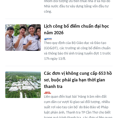
nhóm đối tượng ưu tiên thuê nhà ở xã hội do
Nhà nước đầu tư xây dựng bằng vốn đầu tư
công.
Lịch công bố điểm chuẩn đại học
năm 2026
Theo quy định của Bộ Giáo dục và Đào tạo
(GD&ĐT), các trường sẽ công bố điểm chuẩn
và thông báo thí sinh trúng tuyển đợt 1 trước
17h ngày 13/8.
Các đơn vị không cung cấp 653 hồ
sơ, buộc phải gia hạn thời gian
thanh tra
Liên quan đến loạt bài 'Hàng trăm nền đất
cụm dân cư vượt lũ giao sai đối tượng, nhiều
suất rơi vào tay cán bộ' do Báo Bảo vệ Pháp
luật phản ánh, Thanh tra TP Cần Thơ cho biết
trong quá trình thanh tra, các đơn vị liên quan