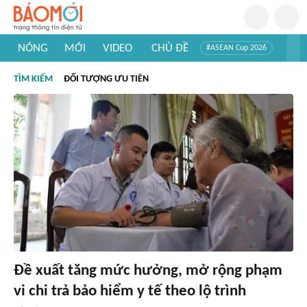
NÓNG
MỚI
VIDEO
CHỦ ĐỀ
#ASEAN Cup 2026
#Trí tuệ nhân tạo
#Mỹ - Iran
#Khám phá Việt Nam
TÌM KIẾM
ĐỐI TƯỢNG ƯU TIÊN
#Khám phá thế giới
Đề xuất tăng mức hưởng, mở rộng phạm
vi chi trả bảo hiểm y tế theo lộ trình