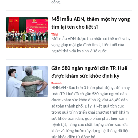
công.
Mỗi mẫu ADN, thêm một hy vọng
tìm lại tên cho liệt sĩ
Mỗi mẫu ADN được thu nhận có thể mở ra hy
vọng giúp một gia đình tìm lại tên tuổi của
người thân đã hy sinh vì Tổ quốc.
Gần 580 ngàn người dân TP. Huế
được khám sức khỏe định kỳ
HNN.VN - Sau hơn 3 tuần phát động, đến nay
toàn TP. Huế đã có gần 580 ngàn người dân
được khám sức khỏe định kỳ, đạt 45,4% dân
số toàn thành phố. Đây là kết quả tích cực
trong quá trình triển khai chương trình khám
sức khỏe toàn dân, góp phần phát hiện sớm
bệnh tật, nâng cao chất lượng chăm sóc sức
khỏe và từng bước xây dựng hệ thống dữ liệu
sức khỏe điện tử đồng bộ.