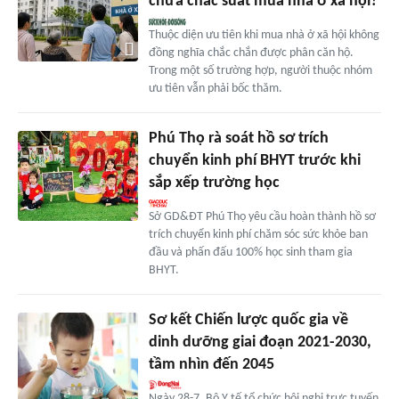
chưa chắc suất mua nhà ở xã hội?
Thuộc diện ưu tiên khi mua nhà ở xã hội không
đồng nghĩa chắc chắn được phân căn hộ.
Trong một số trường hợp, người thuộc nhóm
ưu tiên vẫn phải bốc thăm.
Phú Thọ rà soát hồ sơ trích
chuyển kinh phí BHYT trước khi
sắp xếp trường học
Sở GD&ĐT Phú Thọ yêu cầu hoàn thành hồ sơ
trích chuyển kinh phí chăm sóc sức khỏe ban
đầu và phấn đấu 100% học sinh tham gia
BHYT.
Sơ kết Chiến lược quốc gia về
dinh dưỡng giai đoạn 2021-2030,
tầm nhìn đến 2045
Ngày 28-7, Bộ Y tế tổ chức hội nghị trực tuyến