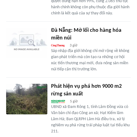
quyết đúng hạn hơn 99%, cùng 2.065 thủ tục
hành chính không còn phụ thuộc địa giới hành
chính là kết quả của sự thay đổi này.
Đà Nẵng: Mở lối cho hàng hóa
miền núi
3 giờ
Sáp nhập địa giới không chỉ mở rộng về không
gian phát triển mà còn tạo ra những cơ hội
xúc tiến thương mại mới, đưa nông sản miền
núi tiếp cận thị trường lớn.
Phát hiện vụ phá hơn 9000 m2
rừng sản xuất
5 giờ
UBND xã Đam Rông 1, tỉnh Lâm Đồng vừa có
Văn bản chỉ đạo Công an xã; Hạt Kiểm lâm
Lâm Hà; Ban QLRPH Lâm Hà điều tra, xử lý
nghiêm vụ phá rừng trái pháp luật tại tiểu khu
211.