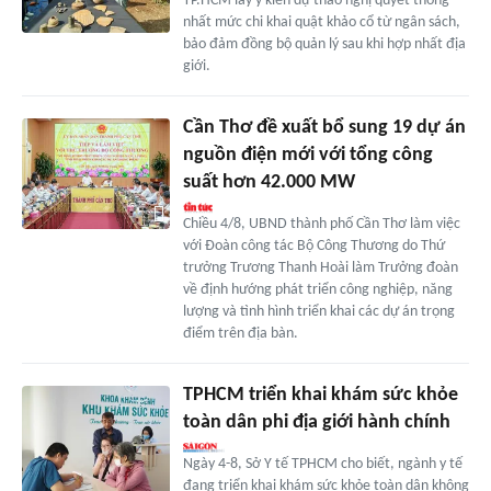
TP.HCM lấy ý kiến dự thảo nghị quyết thống
nhất mức chi khai quật khảo cổ từ ngân sách,
bảo đảm đồng bộ quản lý sau khi hợp nhất địa
giới.
Cần Thơ đề xuất bổ sung 19 dự án
nguồn điện mới với tổng công
suất hơn 42.000 MW
Chiều 4/8, UBND thành phố Cần Thơ làm việc
với Đoàn công tác Bộ Công Thương do Thứ
trưởng Trương Thanh Hoài làm Trưởng đoàn
về định hướng phát triển công nghiệp, năng
lượng và tình hình triển khai các dự án trọng
điểm trên địa bàn.
TPHCM triển khai khám sức khỏe
toàn dân phi địa giới hành chính
Ngày 4-8, Sở Y tế TPHCM cho biết, ngành y tế
đang triển khai khám sức khỏe toàn dân không