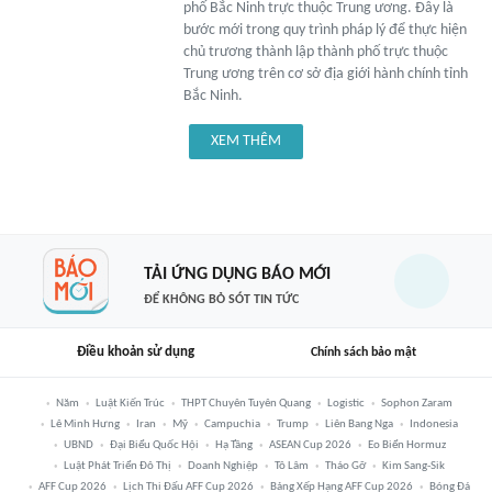
phố Bắc Ninh trực thuộc Trung ương. Đây là
bước mới trong quy trình pháp lý để thực hiện
chủ trương thành lập thành phố trực thuộc
Trung ương trên cơ sở địa giới hành chính tỉnh
Bắc Ninh.
XEM THÊM
TẢI ỨNG DỤNG BÁO MỚI
ĐỂ KHÔNG BỎ SÓT TIN TỨC
Điều khoản sử dụng
Chính sách bảo mật
Năm
Luật Kiến Trúc
THPT Chuyên Tuyên Quang
Logistic
Sophon Zaram
Lê Minh Hưng
Iran
Mỹ
Campuchia
Trump
Liên Bang Nga
Indonesia
UBND
Đại Biểu Quốc Hội
Hạ Tầng
ASEAN Cup 2026
Eo Biển Hormuz
Luật Phát Triển Đô Thị
Doanh Nghiệp
Tô Lâm
Tháo Gỡ
Kim Sang-Sik
AFF Cup 2026
Lịch Thi Đấu AFF Cup 2026
Bảng Xếp Hạng AFF Cup 2026
Bóng Đá