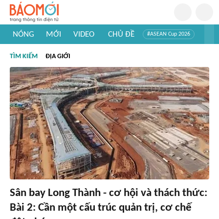
NÓNG
MỚI
VIDEO
CHỦ ĐỀ
#ASEAN Cup 2026
#Trí tuệ nhân tạo
#Mỹ - Iran
#Khám phá Việt Nam
TÌM KIẾM
ĐỊA GIỚI
#Khám phá thế giới
Sân bay Long Thành - cơ hội và thách thức:
Bài 2: Cần một cấu trúc quản trị, cơ chế