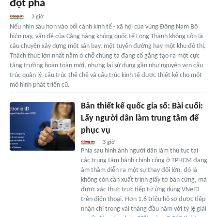
đột phá
3 giờ
Nếu nhìn sâu hơn vào bối cảnh kinh tế - xã hội của vùng Đông Nam Bộ
hiện nay, vấn đề của Cảng hàng không quốc tế Long Thành không còn là
câu chuyện xây dựng một sân bay, một tuyến đường hay một khu đô thị.
Thách thức lớn nhất nằm ở chỗ chúng ta đang cố gắng tạo ra một cực
tăng trưởng hoàn toàn mới, nhưng lại sử dụng gần như nguyên vẹn cấu
trúc quản lý, cấu trúc thể chế và cấu trúc kinh tế được thiết kế cho một
mô hình phát triển cũ.
Bản thiết kế quốc gia số: Bài cuối:
Lấy người dân làm trung tâm để
phục vụ
3 giờ
Phía sau hình ảnh người dân làm thủ tục tại
các trung tâm hành chính công ở TPHCM đang
âm thầm diễn ra một sự thay đổi lớn, đó là
không còn cần xuất trình giấy tờ bản cứng, mà
được xác thực trực tiếp từ ứng dụng VNeID
trên điện thoại. Hơn 1,6 triệu hồ sơ được tiếp
nhận chỉ trong vài tháng đầu năm với tỷ lệ giải