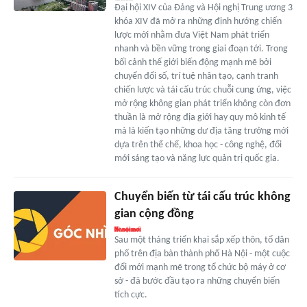
Đại hội XIV của Đảng và Hội nghị Trung ương 3
khóa XIV đã mở ra những định hướng chiến
lược mới nhằm đưa Việt Nam phát triển
nhanh và bền vững trong giai đoạn tới. Trong
bối cảnh thế giới biến động mạnh mẽ bởi
chuyển đổi số, trí tuệ nhân tạo, cạnh tranh
chiến lược và tái cấu trúc chuỗi cung ứng, việc
mở rộng không gian phát triển không còn đơn
thuần là mở rộng địa giới hay quy mô kinh tế
mà là kiến tạo những dư địa tăng trưởng mới
dựa trên thể chế, khoa học - công nghệ, đổi
mới sáng tạo và năng lực quản trị quốc gia.
Chuyển biến từ tái cấu trúc không
gian cộng đồng
Sau một tháng triển khai sắp xếp thôn, tổ dân
phố trên địa bàn thành phố Hà Nội - một cuộc
đổi mới mạnh mẽ trong tổ chức bộ máy ở cơ
sở - đã bước đầu tạo ra những chuyển biến
tích cực.