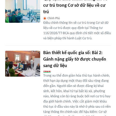
cư trú trong Cơ sở dữ liệu về cư
trú
Chính Phủ
Điều chỉnh thông tin về cư trú trong Cơ sở dữ
liệu về cư trú được quy định tại Thông tư
116/2026/TT-BCA quy định chi tiết một số điều
và biện pháp thi hành Luật Cư trú.
Bản thiết kế quốc gia số: Bài 2:
Gánh nặng giấy tờ được chuyển
sang dữ liệu
Trong xu thế đơn giản hóa thủ tục hành chính,
thời hạn áp dụng một thay đổi sâu rộng đang
đến gần. Người dân sẽ được đăng ký khai
sinh, kết hôn, khai tử tại bất kỳ xã, phường
nào, không còn bị ràng buộc bởi nơi cư trú hay
địa giới hành chính. Việc cắt giảm một khâu
thủ tục ở đầu vào này là nhờ ở phía sau có nền
tảng thông tin chính xác để hậu kiểm: Cơ sở