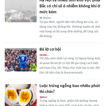
Hà Nội và nhiều tỉnh khu vực phía
Bắc có chỉ số ô nhiễm không khí ở
mức kém
Bnews
Tại gia đình, người dân nên đóng kín cửa, sử
dụng máy lọc không khí, thường xuyên vệ sinh
mũi họng và bổ sung dinh dưỡng để tăng sức
đề kháng.
Bỏ lỡ cơ hội
Thi đấu sớm nhất tại vòng 32 Ngoại hạng Anh,
Arsenal đã bỏ lỡ cơ hội để gia tăng cách biệt
với Man City, khi 'Pháo thủ' thất bại trước đối
thủ rất khó chịu là Bournemouth.
Luộc trứng ngỗng bao nhiêu phút
thì chín?
Trứng ngỗng là thực phẩm bổ dưỡng nhưng
không phải ai cũng biết cách luộc chuẩn, giúp