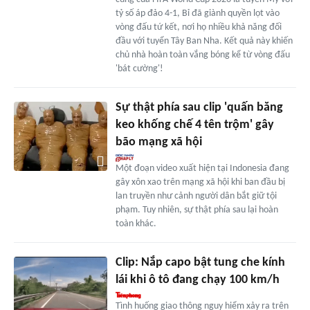
tỷ số áp đảo 4-1, Bỉ đã giành quyền lọt vào
vòng đấu tứ kết, nơi họ nhiều khả năng đối
đầu với tuyển Tây Ban Nha. Kết quả này khiến
chủ nhà hoàn toàn vắng bóng kể từ vòng đấu
'bát cường'!
Sự thật phía sau clip 'quấn băng
keo khống chế 4 tên trộm' gây
bão mạng xã hội
Một đoạn video xuất hiện tại Indonesia đang
gây xôn xao trên mạng xã hội khi ban đầu bị
lan truyền như cảnh người dân bắt giữ tội
phạm. Tuy nhiên, sự thật phía sau lại hoàn
toàn khác.
Clip: Nắp capo bật tung che kính
lái khi ô tô đang chạy 100 km/h
Tình huống giao thông nguy hiểm xảy ra trên