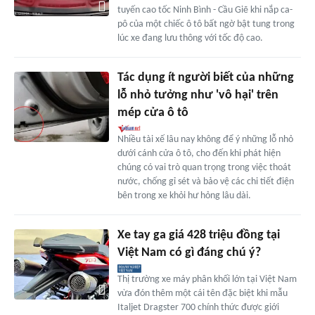
tuyến cao tốc Ninh Bình - Cầu Giẽ khi nắp ca-
pô của một chiếc ô tô bất ngờ bật tung trong
lúc xe đang lưu thông với tốc độ cao.
Tác dụng ít người biết của những
lỗ nhỏ tưởng như 'vô hại' trên
mép cửa ô tô
Nhiều tài xế lâu nay không để ý những lỗ nhỏ
dưới cánh cửa ô tô, cho đến khi phát hiện
chúng có vai trò quan trọng trong việc thoát
nước, chống gỉ sét và bảo vệ các chi tiết điện
bên trong xe khỏi hư hỏng lâu dài.
Xe tay ga giá 428 triệu đồng tại
Việt Nam có gì đáng chú ý?
Thị trường xe máy phân khối lớn tại Việt Nam
vừa đón thêm một cái tên đặc biệt khi mẫu
Italjet Dragster 700 chính thức được giới