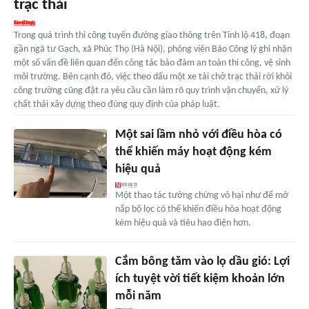
trạc thải
Trong quá trình thi công tuyến đường giao thông trên Tỉnh lộ 418, đoạn
gần ngã tư Gạch, xã Phúc Thọ (Hà Nội), phóng viên Báo Công lý ghi nhận
một số vấn đề liên quan đến công tác bảo đảm an toàn thi công, vệ sinh
môi trường. Bên cạnh đó, việc theo dấu một xe tải chở trạc thải rời khỏi
công trường cũng đặt ra yêu cầu cần làm rõ quy trình vận chuyển, xử lý
chất thải xây dựng theo đúng quy định của pháp luật.
Một sai lầm nhỏ với điều hòa có
thể khiến máy hoạt động kém
hiệu quả
Một thao tác tưởng chừng vô hại như để mở
nắp bộ lọc có thể khiến điều hòa hoạt động
kém hiệu quả và tiêu hao điện hơn.
Cắm bông tăm vào lọ dầu gió: Lợi
ích tuyệt vời tiết kiệm khoản lớn
mỗi năm