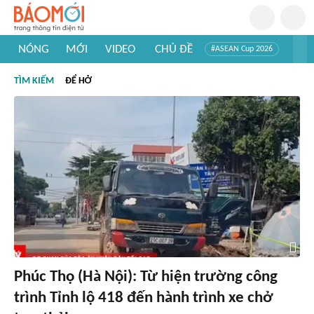
NÓNG
MỚI
VIDEO
CHỦ ĐỀ
#ASEAN Cup 2026
#Trí tuệ nhân tạo
#Mỹ - Iran
#Khám phá Việt Nam
TÌM KIẾM
ĐỂ HỞ
#Khám phá thế giới
Phúc Thọ (Hà Nội): Từ hiện trường công
trình Tỉnh lộ 418 đến hành trình xe chở