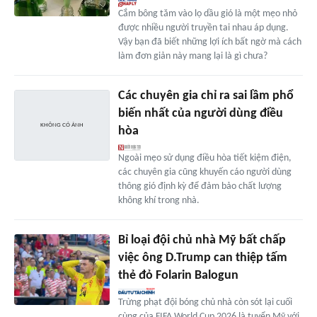
Cắm bông tăm vào lọ dầu gió là một mẹo nhỏ
được nhiều người truyền tai nhau áp dụng.
Vậy bạn đã biết những lợi ích bất ngờ mà cách
làm đơn giản này mang lại là gì chưa?
Các chuyên gia chỉ ra sai lầm phổ
biến nhất của người dùng điều
hòa
Ngoài mẹo sử dụng điều hòa tiết kiệm điện,
các chuyên gia cũng khuyến cáo người dùng
thông gió định kỳ để đảm bảo chất lượng
không khí trong nhà.
Bỉ loại đội chủ nhà Mỹ bất chấp
việc ông D.Trump can thiệp tấm
thẻ đỏ Folarin Balogun
Trừng phạt đội bóng chủ nhà còn sót lại cuối
cùng của FIFA World Cup 2026 là tuyển Mỹ với