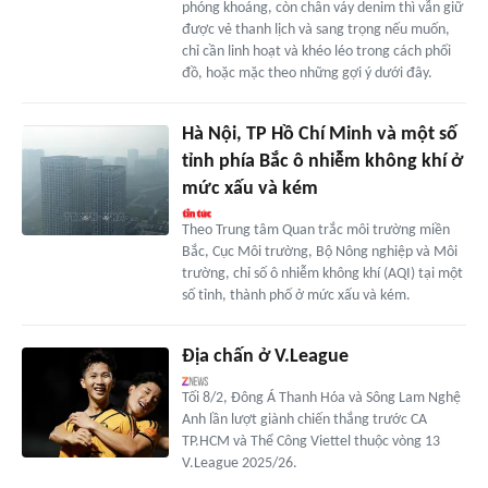
phóng khoáng, còn chân váy denim thì vẫn giữ
được vẻ thanh lịch và sang trọng nếu muốn,
chỉ cần linh hoạt và khéo léo trong cách phối
đồ, hoặc mặc theo những gợi ý dưới đây.
Hà Nội, TP Hồ Chí Minh và một số
tỉnh phía Bắc ô nhiễm không khí ở
mức xấu và kém
Theo Trung tâm Quan trắc môi trường miền
Bắc, Cục Môi trường, Bộ Nông nghiệp và Môi
trường, chỉ số ô nhiễm không khí (AQI) tại một
số tỉnh, thành phố ở mức xấu và kém.
Địa chấn ở V.League
Tối 8/2, Đông Á Thanh Hóa và Sông Lam Nghệ
Anh lần lượt giành chiến thắng trước CA
TP.HCM và Thể Công Viettel thuộc vòng 13
V.League 2025/26.