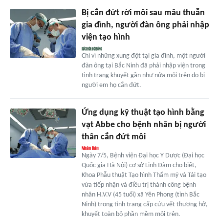
Bị cắn đứt rời môi sau mâu thuẫn
gia đình, người đàn ông phải nhập
viện tạo hình
Chỉ vì những xung đột tại gia đình, một người
đàn ông tại Bắc Ninh đã phải nhập viện trong
tình trạng khuyết gần như nửa môi trên do bị
người em họ cắn đứt.
Ứng dụng kỹ thuật tạo hình bằng
vạt Abbe cho bệnh nhân bị người
thân cắn đứt môi
Ngày 7/5, Bệnh viện Đại học Y Dược (Đại học
Quốc gia Hà Nội) cơ sở Linh Đàm cho biết,
Khoa Phẫu thuật Tạo hình Thẩm mỹ và Tái tạo
vừa tiếp nhận và điều trị thành công bệnh
nhân H.V.V (45 tuổi) xã Yên Phong (tỉnh Bắc
Ninh) trong tình trạng cấp cứu vết thương hở,
khuyết toàn bộ phần mềm môi trên.