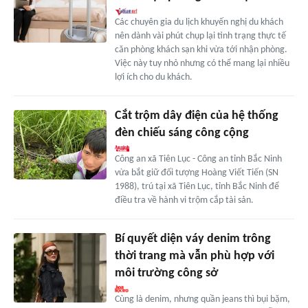
Các chuyên gia du lịch khuyến nghị du khách
nên dành vài phút chụp lại tình trạng thực tế
căn phòng khách sạn khi vừa tới nhận phòng.
Việc này tuy nhỏ nhưng có thể mang lại nhiều
lợi ích cho du khách.
Cắt trộm dây điện của hệ thống
đèn chiếu sáng công cộng
Công an xã Tiên Lục - Công an tỉnh Bắc Ninh
vừa bắt giữ đối tượng Hoàng Viết Tiến (SN
1988), trú tại xã Tiên Lục, tỉnh Bắc Ninh để
điều tra về hành vi trộm cắp tài sản.
Bí quyết diện váy denim trông
thời trang mà vẫn phù hợp với
môi trường công sở
Cùng là denim, nhưng quần jeans thì bụi bặm,