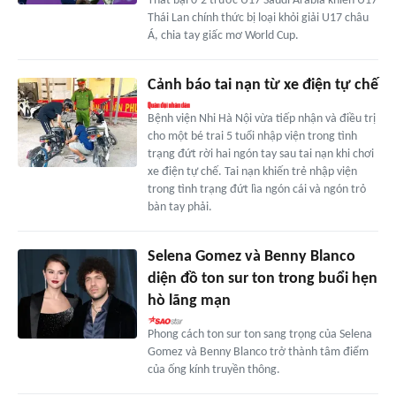
Thất bại 0-2 trước U17 Saudi Arabia khiến U17
Thái Lan chính thức bị loại khỏi giải U17 châu
Á, chia tay giấc mơ World Cup.
Cảnh báo tai nạn từ xe điện tự chế
Bệnh viện Nhi Hà Nội vừa tiếp nhận và điều trị
cho một bé trai 5 tuổi nhập viện trong tình
trạng đứt rời hai ngón tay sau tai nạn khi chơi
xe điện tự chế. Tai nạn khiến trẻ nhập viện
trong tình trạng đứt lìa ngón cái và ngón trỏ
bàn tay phải.
Selena Gomez và Benny Blanco
diện đồ ton sur ton trong buổi hẹn
hò lãng mạn
Phong cách ton sur ton sang trọng của Selena
Gomez và Benny Blanco trở thành tâm điểm
của ống kính truyền thông.