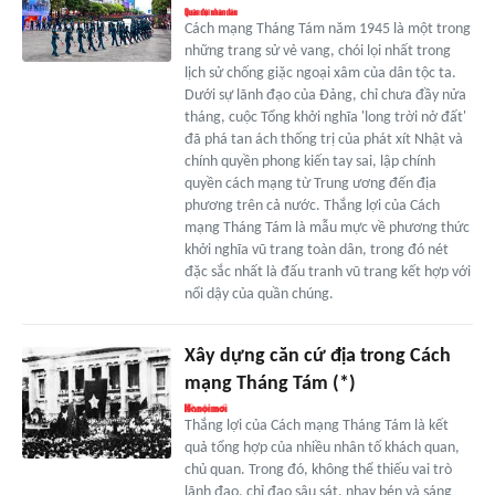
Cách mạng Tháng Tám năm 1945 là một trong
những trang sử vẻ vang, chói lọi nhất trong
lịch sử chống giặc ngoại xâm của dân tộc ta.
Dưới sự lãnh đạo của Đảng, chỉ chưa đầy nửa
tháng, cuộc Tổng khởi nghĩa 'long trời nở đất'
đã phá tan ách thống trị của phát xít Nhật và
chính quyền phong kiến tay sai, lập chính
quyền cách mạng từ Trung ương đến địa
phương trên cả nước. Thắng lợi của Cách
mạng Tháng Tám là mẫu mực về phương thức
khởi nghĩa vũ trang toàn dân, trong đó nét
đặc sắc nhất là đấu tranh vũ trang kết hợp với
nổi dậy của quần chúng.
Xây dựng căn cứ địa trong Cách
mạng Tháng Tám (*)
Thắng lợi của Cách mạng Tháng Tám là kết
quả tổng hợp của nhiều nhân tố khách quan,
chủ quan. Trong đó, không thể thiếu vai trò
lãnh đạo, chỉ đạo sâu sát, nhạy bén và sáng