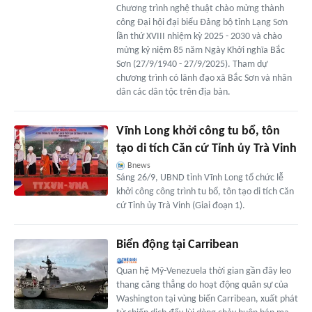
Chương trình nghệ thuật chào mừng thành
công Đại hội đại biểu Đảng bộ tỉnh Lạng Sơn
lần thứ XVIII nhiệm kỳ 2025 - 2030 và chào
mừng kỷ niệm 85 năm Ngày Khởi nghĩa Bắc
Sơn (27/9/1940 - 27/9/2025). Tham dự
chương trình có lãnh đạo xã Bắc Sơn và nhân
dân các dân tộc trên địa bàn.
Vĩnh Long khởi công tu bổ, tôn
tạo di tích Căn cứ Tỉnh ủy Trà Vinh
Bnews
Sáng 26/9, UBND tỉnh Vĩnh Long tổ chức lễ
khởi công công trình tu bổ, tôn tạo di tích Căn
cứ Tỉnh ủy Trà Vinh (Giai đoạn 1).
Biển động tại Carribean
Quan hệ Mỹ-Venezuela thời gian gần đây leo
thang căng thẳng do hoạt động quân sự của
Washington tại vùng biển Carribean, xuất phát