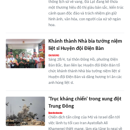
thống lịch sử vẻ vang, Đà Lạt đang kế thừa
một thương hiệu đô thị giàu bản sắc, kiến trúc
cảnh quan độc đáo và trách nhiệm gìn giữ
hình ảnh, văn hóa, con người của xứ sở ngàn
hoa.
Khánh thành Nhà bia tưởng niệm
liệt sĩ Huyện đội Điện Bàn
Sáng 28/4, tại thôn Đông Hồ, phường Điện
Bàn Bắc, Ban liên lạc Huyện đội Điện Bàn tổ
chức khánh thành Nhà bia tưởng niệm liệt sĩ
Huyện đội Điện Bàn và dâng hương tri ân các
anh hùng liệt sĩ.
'Trục kháng chiến' trong xung đột
Trung Đông
Chiến dịch tấn công của Mỹ và Israel dẫn tới
việc lãnh tụ tối cao Iran Ayatollah Ali
Khamenei thiệt mạng, làm gia tăng lo ngại về