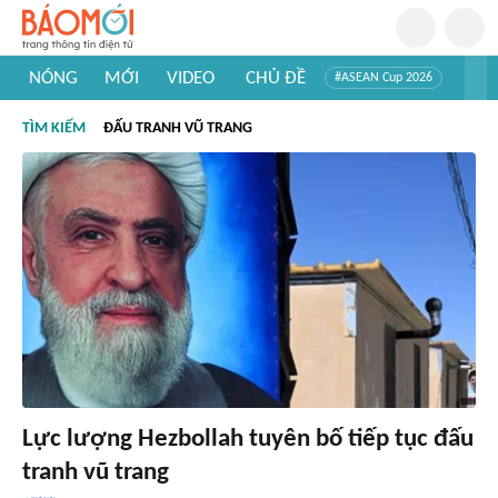
NÓNG
MỚI
VIDEO
CHỦ ĐỀ
#ASEAN Cup 2026
#Trí tuệ nhân tạo
#Mỹ - Iran
#Khám phá Việt Nam
TÌM KIẾM
ĐẤU TRANH VŨ TRANG
#Khám phá thế giới
Lực lượng Hezbollah tuyên bố tiếp tục đấu
tranh vũ trang