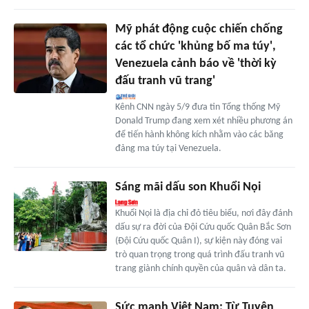
Mỹ phát động cuộc chiến chống
các tổ chức 'khủng bố ma túy',
Venezuela cảnh báo về 'thời kỳ
đấu tranh vũ trang'
Kênh CNN ngày 5/9 đưa tin Tổng thống Mỹ
Donald Trump đang xem xét nhiều phương án
để tiến hành không kích nhằm vào các băng
đảng ma túy tại Venezuela.
Sáng mãi dấu son Khuổi Nọi
Khuổi Nọi là địa chỉ đỏ tiêu biểu, nơi đây đánh
dấu sự ra đời của Đội Cứu quốc Quân Bắc Sơn
(Đội Cứu quốc Quân I), sự kiện này đóng vai
trò quan trọng trong quá trình đấu tranh vũ
trang giành chính quyền của quân và dân ta.
Sức mạnh Việt Nam: Từ Tuyên