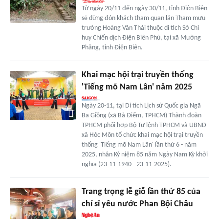
Từ ngày 20/11 đến ngày 30/11, tỉnh Điện Biên
sẽ dừng đón khách tham quan lán Tham mưu
trưởng Hoàng Văn Thái thuộc di tích Sở Chỉ
huy Chiến dịch Điện Biên Phủ, tại xã Mường
Phăng, tỉnh Điện Biên.
Khai mạc hội trại truyền thống
'Tiếng mõ Nam Lân' năm 2025
Ngày 20-11, tại Di tích Lịch sử Quốc gia Ngã
Ba Giồng (xã Bà Điểm, TPHCM) Thành đoàn
TPHCM phối hợp Bộ Tư lệnh TPHCM và UBND
xã Hóc Môn tổ chức khai mạc hội trại truyền
thống 'Tiếng mõ Nam Lân' lần thứ 6 - năm
2025, nhân Kỷ niệm 85 năm Ngày Nam Kỳ khởi
nghĩa (23-11-1940 - 23-11-2025).
Trang trọng lễ giỗ lần thứ 85 của
chí sĩ yêu nước Phan Bội Châu