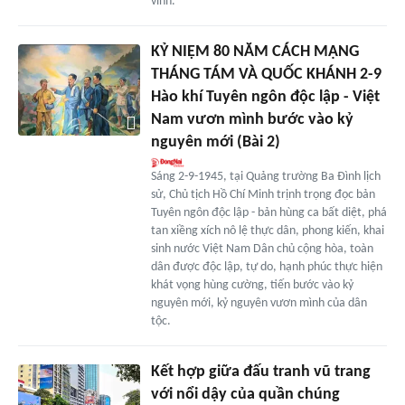
vinh.
KỶ NIỆM 80 NĂM CÁCH MẠNG
THÁNG TÁM VÀ QUỐC KHÁNH 2-9
Hào khí Tuyên ngôn độc lập - Việt
Nam vươn mình bước vào kỷ
nguyên mới (Bài 2)
Sáng 2-9-1945, tại Quảng trường Ba Đình lịch
sử, Chủ tịch Hồ Chí Minh trịnh trọng đọc bản
Tuyên ngôn độc lập - bản hùng ca bất diệt, phá
tan xiềng xích nô lệ thực dân, phong kiến, khai
sinh nước Việt Nam Dân chủ cộng hòa, toàn
dân được độc lập, tự do, hạnh phúc thực hiện
khát vọng hùng cường, tiến bước vào kỷ
nguyên mới, kỷ nguyên vươn mình của dân
tộc.
Kết hợp giữa đấu tranh vũ trang
với nổi dậy của quần chúng