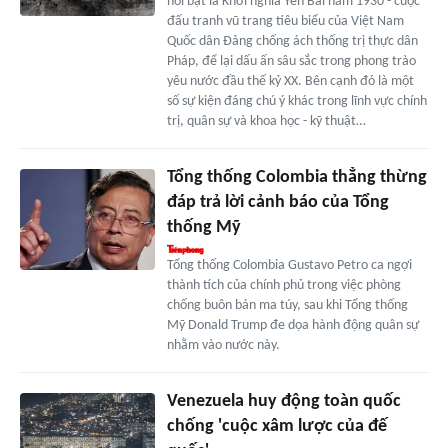
nổi bật là Khởi nghĩa Yên Bái năm 1930 - cuộc
đấu tranh vũ trang tiêu biểu của Việt Nam
Quốc dân Đảng chống ách thống trị thực dân
Pháp, để lại dấu ấn sâu sắc trong phong trào
yêu nước đầu thế kỷ XX. Bên cạnh đó là một
số sự kiện đáng chú ý khác trong lĩnh vực chính
trị, quân sự và khoa học - kỹ thuật…
Tổng thống Colombia thẳng thừng
đáp trả lời cảnh báo của Tổng
thống Mỹ
Tổng thống Colombia Gustavo Petro ca ngợi
thành tích của chính phủ trong việc phòng
chống buôn bán ma túy, sau khi Tổng thống
Mỹ Donald Trump đe dọa hành động quân sự
nhằm vào nước này.
Venezuela huy động toàn quốc
chống 'cuộc xâm lược của đế