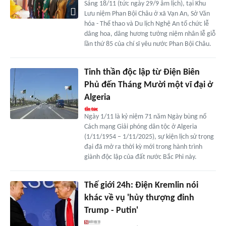
Sáng 18/11 (tức ngày 29/9 âm lịch), tại Khu
Lưu niệm Phan Bội Châu ở xã Vạn An, Sở Văn
hóa - Thể thao và Du lịch Nghệ An tổ chức lễ
dâng hoa, dâng hương tưởng niệm nhân lễ giỗ
lần thứ 85 của chí sĩ yêu nước Phan Bội Châu.
Tinh thần độc lập từ Điện Biên
Phủ đến Tháng Mười một vĩ đại ở
Algeria
Ngày 1/11 là kỷ niệm 71 năm Ngày bùng nổ
Cách mạng Giải phóng dân tộc ở Algeria
(1/11/1954 – 1/11/2025), sự kiện lịch sử trọng
đại đã mở ra thời kỳ mới trong hành trình
giành độc lập của đất nước Bắc Phi này.
Thế giới 24h: Điện Kremlin nói
khác về vụ 'hủy thượng đỉnh
Trump - Putin'