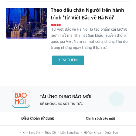
Theo dấu chân Người trên hành
trình 'Từ Việt Bắc về Hà Nội'
'Từ Việt Bắc về Hà Nội' là tác phẩm cải lương
mới nhất mà Nhà hát Sân khấu Truyền thống
quốc gia Việt Nam ra mắt công chúng Thủ đô
trong những ngày tháng 8 lịch sử.
XEM THÊM
TẢI ỨNG DỤNG BÁO MỚI
ĐỂ KHÔNG BỎ SÓT TIN TỨC
Điều khoản sử dụng
Chính sách bảo mật
Kim Sang-Sik
Tháo Gỡ
Liên Bang Nga
Hồ Văn Khoa
Xuân Son