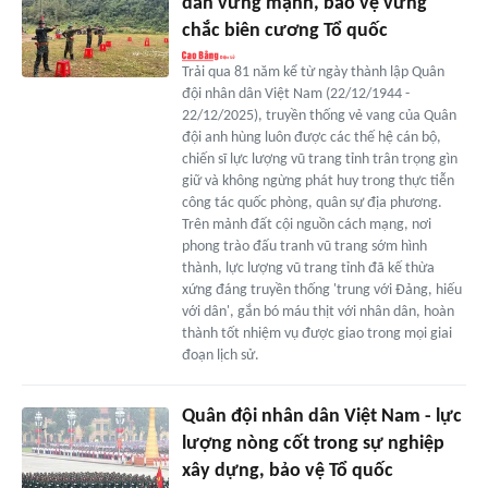
dân vững mạnh, bảo vệ vững
chắc biên cương Tổ quốc
Trải qua 81 năm kể từ ngày thành lập Quân
đội nhân dân Việt Nam (22/12/1944 -
22/12/2025), truyền thống vẻ vang của Quân
đội anh hùng luôn được các thế hệ cán bộ,
chiến sĩ lực lượng vũ trang tỉnh trân trọng gìn
giữ và không ngừng phát huy trong thực tiễn
công tác quốc phòng, quân sự địa phương.
Trên mảnh đất cội nguồn cách mạng, nơi
phong trào đấu tranh vũ trang sớm hình
thành, lực lượng vũ trang tỉnh đã kế thừa
xứng đáng truyền thống 'trung với Đảng, hiếu
với dân', gắn bó máu thịt với nhân dân, hoàn
thành tốt nhiệm vụ được giao trong mọi giai
đoạn lịch sử.
Quân đội nhân dân Việt Nam - lực
lượng nòng cốt trong sự nghiệp
xây dựng, bảo vệ Tổ quốc