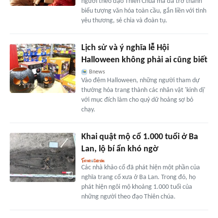
người theo đạo Thiên Chúa mà đã trở thành
biểu tượng văn hóa toàn cầu, gắn liền với tình
yêu thương, sẻ chia và đoàn tụ.
Lịch sử và ý nghĩa lễ Hội
Halloween không phải ai cũng biết
Bnews
Vào đêm Halloween, những người tham dự
thường hóa trang thành các nhân vật 'kinh dị'
với mục đích làm cho quỷ dữ hoảng sợ bỏ
chạy.
Khai quật mộ cổ 1.000 tuổi ở Ba
Lan, lộ bí ẩn khó ngờ
Các nhà khảo cổ đã phát hiện một phần của
nghĩa trang cổ xưa ở Ba Lan. Trong đó, họ
phát hiện ngôi mộ khoảng 1.000 tuổi của
những người theo đạo Thiên chúa.