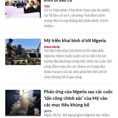
khởi đi bầu cử
Cử tri Giáo phận Thái Bình tham gia bỏ phiếu
tại Tổ bầu cử số 4, phường Thái Bình (tỉnh
Hưng Yên) trong không khí phấn khởi, trách
nhiệm.
Mỹ triển khai binh sĩ tới Nigeria
Mỹ đã triển khai 100 binh sĩ tới miền Bắc
Nigeria nhằm huấn luyện và tư vấn cho lực
lượng địa phương trong bối cảnh các cuộc tấn
công đẫm máu do các nhóm vũ trang như
Boko Haram và các phe phái liên kết với tổ
chức khủng bố IS gia tăng.
Phản ứng của Nigeria sau các cuộc
'tấn công chính xác' của Mỹ vào
các mục tiêu khủng bố
Ngày 26/12, Bộ Ngoại giao Nigeria xác nhận,