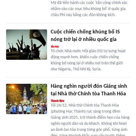
Mỹ đã tiến hành các cuộc 'tấn công chính xác
nhằm vào các mục tiêu khủng bố' ở quốc gia
châu Phi này bằng các đòn không kích.
Cuộc chiến chống khủng bố IS
nóng trở lại ở nhiều quốc gia
Tổ chức Nhà nước Hồi giáo (IS) tự xưng hoạt
động mạnh hơn, khiến cuộc chiến chống
khủng bố nóng lại ở nhiều nơi trên thế giới
như Nigeria, Thổ Nhĩ Kỳ, Syria.
Hàng nghìn người đón Giáng sinh
tại Nhà thờ Chính tòa Thanh Hóa
Tối 24/12, Nhà thờ Chính tòa Thanh Hóa
(phường Hạc Thành) rực sáng trong đêm
Giáng sinh 2025, trở thành điểm hẹn của hàng
nghìn người dân và du khách. Không khí Noel
an lành lan tỏa trong từng góc phố, từng ánh
đèn, từng khoảnh khắc sum vầy trước thềm