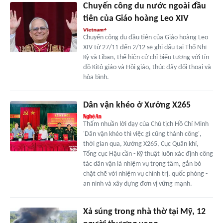
Chuyến công du nước ngoài đầu
tiên của Giáo hoàng Leo XIV
Chuyến công du đầu tiên của Giáo hoàng Leo
XIV từ 27/11 đến 2/12 sẽ ghi dấu tại Thổ Nhĩ
Kỳ và Liban, thể hiện cử chỉ biểu tượng với tín
đồ Kitô giáo và Hồi giáo, thúc đẩy đối thoại và
hòa bình.
Dân vận khéo ở Xưởng X265
Thấm nhuần lời dạy của Chủ tịch Hồ Chí Minh
'Dân vận khéo thì việc gì cũng thành công',
thời gian qua, Xưởng X265, Cục Quân khí,
Tổng cục Hậu cần - Kỹ thuật luôn xác định công
tác dân vận là nhiệm vụ trọng tâm, gắn bó
chặt chẽ với nhiệm vụ chính trị, quốc phòng -
an ninh và xây dựng đơn vị vững mạnh.
Xả súng trong nhà thờ tại Mỹ, 12