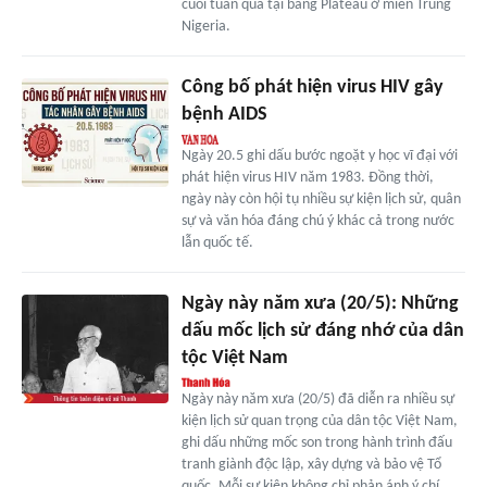
cuối tuần qua tại bang Plateau ở miền Trung
Nigeria.
Công bố phát hiện virus HIV gây
bệnh AIDS
Ngày 20.5 ghi dấu bước ngoặt y học vĩ đại với
phát hiện virus HIV năm 1983. Đồng thời,
ngày này còn hội tụ nhiều sự kiện lịch sử, quân
sự và văn hóa đáng chú ý khác cả trong nước
lẫn quốc tế.
Ngày này năm xưa (20/5): Những
dấu mốc lịch sử đáng nhớ của dân
tộc Việt Nam
Ngày này năm xưa (20/5) đã diễn ra nhiều sự
kiện lịch sử quan trọng của dân tộc Việt Nam,
ghi dấu những mốc son trong hành trình đấu
tranh giành độc lập, xây dựng và bảo vệ Tổ
quốc. Mỗi sự kiện không chỉ phản ánh ý chí