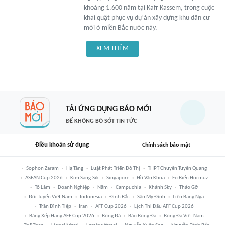
khoảng 1.600 năm tại Kafr Kassem, trong cuộc
khai quật phục vụ dự án xây dựng khu dân cư
mới ở miền Bắc nước này.
XEM THÊM
TẢI ỨNG DỤNG BÁO MỚI
ĐỂ KHÔNG BỎ SÓT TIN TỨC
Điều khoản sử dụng
Chính sách bảo mật
Sophon Zaram
Hạ Tầng
Luật Phát Triển Đô Thị
THPT Chuyên Tuyên Quang
ASEAN Cup 2026
Kim Sang-Sik
Singapore
Hồ Văn Khoa
Eo Biển Hormuz
Tô Lâm
Doanh Nghiệp
Năm
Campuchia
Khánh Sky
Tháo Gỡ
Đội Tuyển Việt Nam
Indonesia
Đình Bắc
Sân Mỹ Đình
Liên Bang Nga
Trần Đình Tiệp
Iran
AFF Cup 2026
Lịch Thi Đấu AFF Cup 2026
Bảng Xếp Hạng AFF Cup 2026
Bóng Đá
Báo Bóng Đá
Bóng Đá Việt Nam