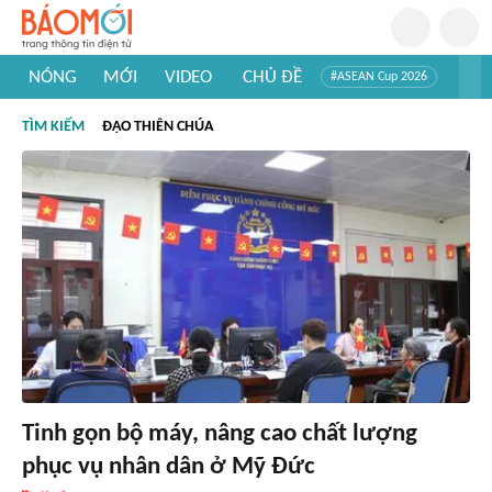
NÓNG
MỚI
VIDEO
CHỦ ĐỀ
#ASEAN Cup 2026
#Trí tuệ nhân tạo
#Mỹ - Iran
#Khám phá Việt Nam
TÌM KIẾM
ĐẠO THIÊN CHÚA
#Khám phá thế giới
Tinh gọn bộ máy, nâng cao chất lượng
phục vụ nhân dân ở Mỹ Đức