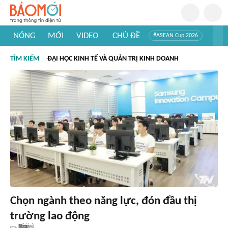
NÓNG
MỚI
VIDEO
CHỦ ĐỀ
#ASEAN Cup 2026
#Trí tuệ nhân tạo
#Mỹ - Iran
#Khám phá Việt Nam
TÌM KIẾM
ĐẠI HỌC KINH TẾ VÀ QUẢN TRỊ KINH DOANH
#Khám phá thế giới
Chọn ngành theo năng lực, đón đầu thị
trường lao động