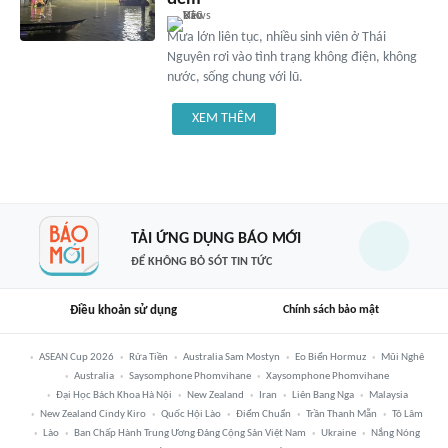
Mưa lớn liên tục, nhiều sinh viên ở Thái
Nguyên rơi vào tình trạng không điện, không
nước, sống chung với lũ.
XEM THÊM
TẢI ỨNG DỤNG BÁO MỚI
ĐỂ KHÔNG BỎ SÓT TIN TỨC
Điều khoản sử dụng
Chính sách bảo mật
ASEAN Cup 2026
Rửa Tiền
Australia Sam Mostyn
Eo Biển Hormuz
Mũi Nghê
Australia
Saysomphone Phomvihane
Xaysomphone Phomvihane
Đại Học Bách Khoa Hà Nội
New Zealand
Iran
Liên Bang Nga
Malaysia
New Zealand Cindy Kiro
Quốc Hội Lào
Điểm Chuẩn
Trần Thanh Mẫn
Tô Lâm
Lào
Ban Chấp Hành Trung Ương Đảng Cộng Sản Việt Nam
Ukraine
Nắng Nóng