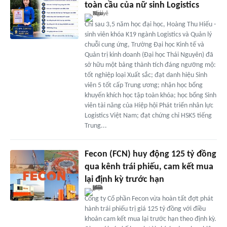
toàn cầu của nữ sinh Logistics
Chỉ sau 3,5 năm học đại học, Hoàng Thu Hiếu -
sinh viên khóa K19 ngành Logistics và Quản lý
chuỗi cung ứng, Trường Đại học Kinh tế và
Quản trị kinh doanh (Đại học Thái Nguyên) đã
sở hữu một bảng thành tích đáng ngưỡng mộ:
tốt nghiệp loại Xuất sắc; đạt danh hiệu Sinh
viên 5 tốt cấp Trung ương; nhận học bổng
khuyến khích học tập toàn khóa; học bổng Sinh
viên tài năng của Hiệp hội Phát triển nhân lực
Logistics Việt Nam; đạt chứng chỉ HSK5 tiếng
Trung...
Fecon (FCN) huy động 125 tỷ đồng
qua kênh trái phiếu, cam kết mua
lại định kỳ trước hạn
Công ty Cổ phần Fecon vừa hoàn tất đợt phát
hành trái phiếu trị giá 125 tỷ đồng với điều
khoản cam kết mua lại trước hạn theo định kỳ.