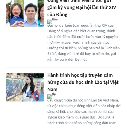
Đảng viên 'Sinh viên 5 tốt' gửi
gắm kỳ vọng Đại hội lần thứ XIV
của Đảng
Đại hội đại biểu toàn quốc lần thứ XIV của
Đảng có ý nghĩa đặc biệt quan trọng, đánh
dấu thời điểm đất nước bước vào kỷ nguyên
mới - kỷ nguyên vươn mình của dân tộc.
Hướng tới sự kiện, những bạn trẻ là 'Sinh viên
5 tốt', đảng viên trẻ đã bày tỏ niềm tin, gửi
gắm kỳ vọng đến Đại hội.
Hành trình học tập truyền cảm
hứng của du học sinh Lào tại Việt
Nam
Câu chuyện của du học sinh Lào tại Việt Nam,
từ việc chinh phục tiếng Việt đến hòa nhập đời
sống xã hội, cho thấy sức mạnh bền bỉ của
'ngoại giao mềm' qua giáo dục. Đó cũng là
hành trình hình thành những công dân toàn