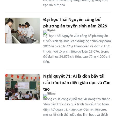
chuyển từ thích ứng sang chủ động tăng tốc,
tạo đà bứt phá.
Đại học Thái Nguyên công bố
phương án tuyển sinh năm 2026
Đại học Thái Nguyên vừa công bố phương án
tuyển sinh đại học, cao đẳng hệ chính quy năm
2026 vào các trường thành viên và đơn vị trực
thuộc, với tổng chỉ tiêu dự kiến 29.076, trong
đó đại học 24.876 chỉ tiêu, cao đẳng 4.200 chỉ
tiêu.
Nghị quyết 71: AI là đòn bẩy tái
cấu trúc toàn diện giáo dục và đào
tạo
Không chỉ là công cụ hỗ trợ, AI đang trở thành
'đòn bẩy' thúc đẩy quá trình tái cấu trúc toàn
diện, từ quản trị, giảng dạy đến nghiên cứu,
mở ra hệ sinh thái giáo dục linh hoạt và thích