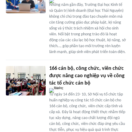
Những năm gần đây, Trường Đại học Kinh tế
và Quản trị kinh doanh (Đại học Thái Nguyên)
không chỉ chú trọng đào tạo chuyên môn mà
còn tăng cường giáo dục pháp luật, kỹ năng
sống và ý thức trách nhiệm xã hội cho sinh
viên. Nổi bật trong phong trào đó là hoạt
động của các câu lạc bộ học thuật, kỹ năng, sở
thích…, góp phần tạo môi trường rèn luyện
lành mạnh, giúp sinh viên phát triển toàn diện.
166 cán bộ, công chức, viên chức
được nâng cao nghiệp vụ về công
tác tổ chức cán bộ
Từ ngày 14 đến 23- 10, Sở Nội vụ tổ chức tập
huấn nghiệp vụ công tác tổ chức cán bộ cho
166 cán bộ, công chức, viên chức cấp tỉnh và
cấp xã. Đây là hoạt động thiết thực nhằm tiếp
tục xây dựng, nâng cao chất lượng đội ngũ
cán bộ, công chức, viên chức đáp ứng yêu cầu
thực tiễn, phục vụ hiệu quả quá trình thực