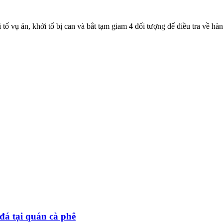
ố vụ án, khởi tố bị can và bắt tạm giam 4 đối tượng để điều tra về hà
đá tại quán cà phê