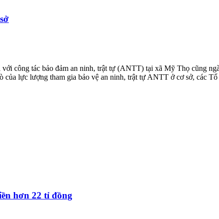
 sở
ối với công tác bảo đảm an ninh, trật tự (ANTT) tại xã Mỹ Thọ cũng ng
trò của lực lượng tham gia bảo vệ an ninh, trật tự ANTT ở cơ sở, các 
iền hơn 22 tỉ đồng