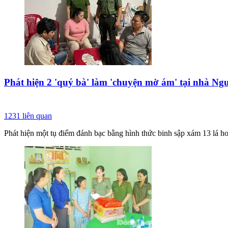
Phát hiện 2 'quý bà' làm 'chuyện mờ ám' tại nhà Ngu
1231
liên quan
Phát hiện một tụ điểm đánh bạc bằng hình thức binh sập xám 13 lá hoạ