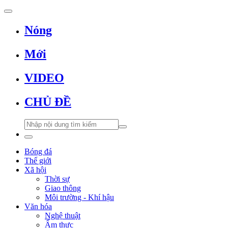
Nóng
Mới
VIDEO
CHỦ ĐỀ
Bóng đá
Thế giới
Xã hội
Thời sự
Giao thông
Môi trường - Khí hậu
Văn hóa
Nghệ thuật
Ẩm thực