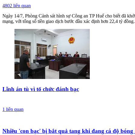
4802
liên quan
Ngày 14/7, Phòng Cảnh sát hình sự Công an TP Huế cho biết đã khởi t
mạng, với tổng số tiền giao dịch bước đầu xác định hơn 22,4 tỷ đồng.
Lĩnh án tù vì tổ chức đánh bạc
1
liên quan
Nhiều 'con bạc' bị bắt quả tang khi đang cá độ bóng 