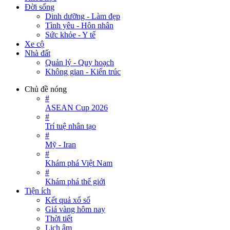
Đời sống
Dinh dưỡng - Làm đẹp
Tình yêu - Hôn nhân
Sức khỏe - Y tế
Xe cộ
Nhà đất
Quản lý - Quy hoạch
Không gian - Kiến trúc
Chủ đề nóng
#
ASEAN Cup 2026
#
Trí tuệ nhân tạo
#
Mỹ - Iran
#
Khám phá Việt Nam
#
Khám phá thế giới
Tiện ích
Kết quả xổ số
Giá vàng hôm nay
Thời tiết
Lịch âm