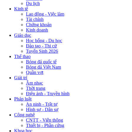
Du lịch
Kinh tế
Lao động - Việc làm
Tài chính
Chứng khoán
Kinh doanh
Giáo dục
Học bổng - Du học
Đào tạo - Thi cử
Tuyển Sinh 2026
Thể thao
Bóng đá quốc tế
Bóng đá Việt Nam
Quần vợt
Giải trí
Âm nhạc
Thời trang
Điện ảnh - Truyền hình
Pháp luật
An ninh - Trật tự
Hình sự - Dân sự
Công nghệ
CNTT - Viễn thông
Thiết bị - Phần cứng
Khoa học