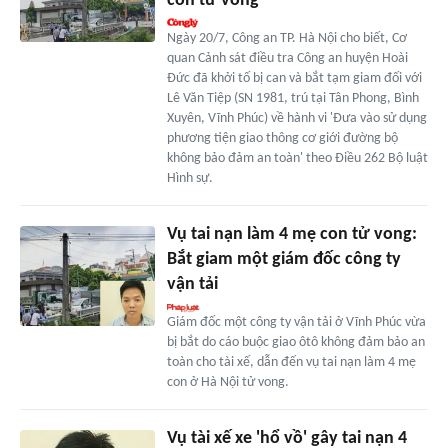
con tử vong
Ngày 20/7, Công an TP. Hà Nội cho biết, Cơ
quan Cảnh sát điều tra Công an huyện Hoài
Đức đã khởi tố bị can và bắt tạm giam đối với
Lê Văn Tiệp (SN 1981, trú tại Tân Phong, Bình
Xuyên, Vĩnh Phúc) về hành vi 'Đưa vào sử dụng
phương tiện giao thông cơ giới đường bộ
không bảo đảm an toàn' theo Điều 262 Bộ luật
Hình sự.
Vụ tai nạn làm 4 mẹ con tử vong:
Bắt giam một giám đốc công ty
vận tải
Giám đốc một công ty vận tải ở Vĩnh Phúc vừa
bị bắt do cáo buộc giao ôtô không đảm bảo an
toàn cho tài xế, dẫn đến vụ tai nạn làm 4 mẹ
con ở Hà Nội tử vong.
Vụ tài xế xe 'hổ vồ' gây tai nạn 4