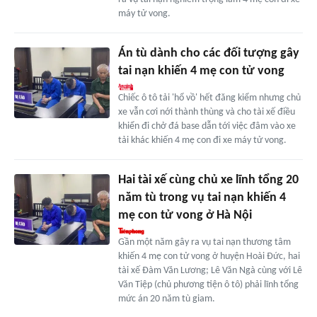
máy tử vong.
Án tù dành cho các đối tượng gây
tai nạn khiến 4 mẹ con tử vong
Chiếc ô tô tải 'hổ vồ' hết đăng kiểm nhưng chủ
xe vẫn cơi nới thành thùng và cho tài xế điều
khiển đi chở đá base dẫn tới việc đâm vào xe
tải khác khiến 4 mẹ con đi xe máy tử vong.
Hai tài xế cùng chủ xe lĩnh tổng 20
năm tù trong vụ tai nạn khiến 4
mẹ con tử vong ở Hà Nội
Gần một năm gây ra vụ tai nạn thương tâm
khiến 4 mẹ con tử vong ở huyện Hoài Đức, hai
tài xế Đàm Văn Lương; Lê Văn Ngà cùng với Lê
Văn Tiệp (chủ phương tiện ô tô) phải lĩnh tổng
mức án 20 năm tù giam.