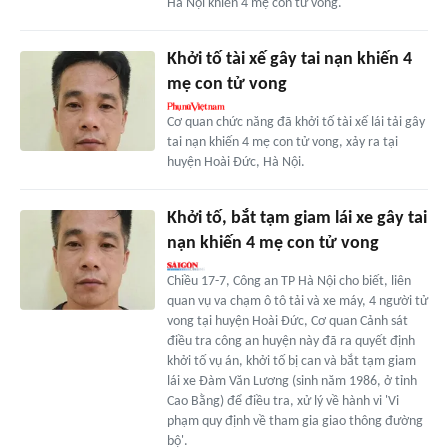
Hà Nội khiến 4 mẹ con tử vong.
Khởi tố tài xế gây tai nạn khiến 4
mẹ con tử vong
Cơ quan chức năng đã khởi tố tài xế lái tải gây
tai nạn khiến 4 mẹ con tử vong, xảy ra tại
huyện Hoài Đức, Hà Nội.
Khởi tố, bắt tạm giam lái xe gây tai
nạn khiến 4 mẹ con tử vong
Chiều 17-7, Công an TP Hà Nội cho biết, liên
quan vụ va chạm ô tô tải và xe máy, 4 người tử
vong tại huyện Hoài Đức, Cơ quan Cảnh sát
điều tra công an huyện này đã ra quyết định
khởi tố vụ án, khởi tố bị can và bắt tạm giam
lái xe Đàm Văn Lương (sinh năm 1986, ở tỉnh
Cao Bằng) để điều tra, xử lý về hành vi 'Vi
phạm quy định về tham gia giao thông đường
bộ'.