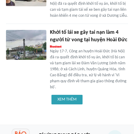
Nội) đã ra quyết định khởi tố vụ án, khởi tố bị
can và tạm giam tài xế xe ben gây tai nạn liên
hoàn khiến 4 mẹ con tử vong ở xã Dương Liễu.
Khởi tố lái xe gây tai nạn làm 4
người tử vong tại huyện Hoài Đức
Ngày 17-7, Công an huyện Hoài Đức (Hà Nội)
đã ra quyết định khởi tố vụ án, khởi tố bị can
và tạm giam lái xe Đàm Văn Lương (sinh năm
1986; ở xã Cách Linh, huyện Quảng Hòa, tỉnh
Cao Bằng) để điều tra, xử lý về hành vi 'Vi
phạm quy định về tham gia giao thông đường
bộ'.
XEM THÊM