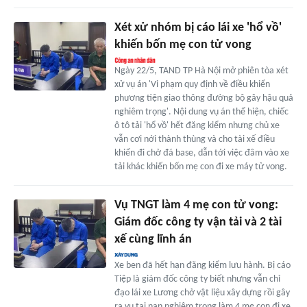
Xét xử nhóm bị cáo lái xe 'hổ vồ'
khiến bốn mẹ con tử vong
Ngày 22/5, TAND TP Hà Nội mở phiên tòa xét
xử vụ án 'Vi phạm quy định về điều khiển
phương tiện giao thông đường bộ gây hậu quả
nghiêm trọng'. Nội dung vụ án thể hiện, chiếc
ô tô tải 'hổ vồ' hết đăng kiểm nhưng chủ xe
vẫn cơi nới thành thùng và cho tài xế điều
khiển đi chở đá base, dẫn tới việc đâm vào xe
tải khác khiến bốn mẹ con đi xe máy tử vong.
Vụ TNGT làm 4 mẹ con tử vong:
Giám đốc công ty vận tải và 2 tài
xế cùng lĩnh án
Xe ben đã hết hạn đăng kiểm lưu hành. Bị cáo
Tiệp là giám đốc công ty biết nhưng vẫn chỉ
đạo lái xe Lương chở vật liệu xây dựng rồi gây
ra vụ tai nạn nghiêm trọng làm 4 mẹ con đi xe