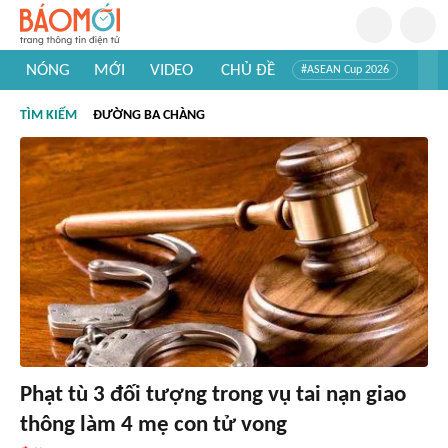
NÓNG
MỚI
VIDEO
CHỦ ĐỀ
#ASEAN Cup 2026
#Trí tuệ nhân tạo
#Mỹ - Iran
#Khám phá Việt Nam
TÌM KIẾM
ĐƯỜNG BA CHÀNG
#Khám phá thế giới
Phạt tù 3 đối tượng trong vụ tai nạn giao
thông làm 4 mẹ con tử vong