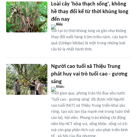
Loài cây 'hóa thạch sống', không
hề thay đổi kể từ thời khủng long
đến nay
Tồn tại từ thời khủng long và gần như không
thay đổi suốt hàng trăm triệu năm, cây bạch
quả (Ginkgo biloba) là một trong những loài
cây kỳ lạ nhất hành tinh.
Người cao tuổi xã Thiệu Trung
phát huy vai trò tuổi cao - gương
sáng
Thời gian qua, phong trào thi đua yêu nước
'Tuổi cao - gương sáng' đã được Hội Người
cao tuổi (NCT) xã Thiệu Trung triển khai sâu
rộng, tạo sức lan tỏa mạnh mẽ trong toàn thể
cán bộ, hội viên. Phong trào không chỉ động
viên lớp NCT sống vui, sống khỏe, sống có ích
mà còn góp phần tích cực vào phát triển kinh
tế - xã hội của địa phương.