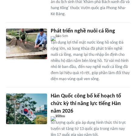
án du lịch sinh thái 'Khám phá Bách xanh đá và
hang Kling' thuộc Vườn quốc gia Phong Nha-
Kẻ Bàng.
Phát triển nghề nuôi cá lồng
Tận dụng lợi thế mặt nước lòng hồ sông Đà
rộng lớn, xã Song Khủa đã phát triển nghề
nuôi cá lồng, mang lại thu nhập ổn định cho
nhiều hộ dân nằm bên lòng hồ. Từ vài mô hình
nhỏ lẻ ban đầu, đến nay nghề nuôi cá lồng đã
đem lại hiệu quả rõ rệt, góp phần làm đổi thay
diện mạo vùng quê ven sông.
Hàn Quốc công bố kế hoạch tổ
chức kỳ thi năng lực tiếng Hàn
năm 2026
Số lượng quốc gia áp dụng hình thức thi trực
tuyến sẽ tăng từ 13 quốc gia trong năm nay
lên 17 quốc gia vào năm tới.