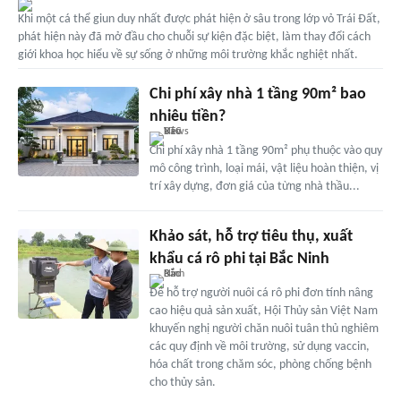
Khi một cá thể giun duy nhất được phát hiện ở sâu trong lớp vỏ Trái Đất,
phát hiện này đã mở đầu cho chuỗi sự kiện đặc biệt, làm thay đổi cách
giới khoa học hiểu về sự sống ở những môi trường khắc nghiệt nhất.
Chi phí xây nhà 1 tầng 90m² bao
nhiêu tiền?
Chi phí xây nhà 1 tầng 90m² phụ thuộc vào quy
mô công trình, loại mái, vật liệu hoàn thiện, vị
trí xây dựng, đơn giá của từng nhà thầu...
Khảo sát, hỗ trợ tiêu thụ, xuất
khẩu cá rô phi tại Bắc Ninh
Để hỗ trợ người nuôi cá rô phi đơn tính nâng
cao hiệu quả sản xuất, Hội Thủy sản Việt Nam
khuyến nghị người chăn nuôi tuân thủ nghiêm
các quy định về môi trường, sử dụng vaccin,
hóa chất trong chăm sóc, phòng chống bệnh
cho thủy sản.