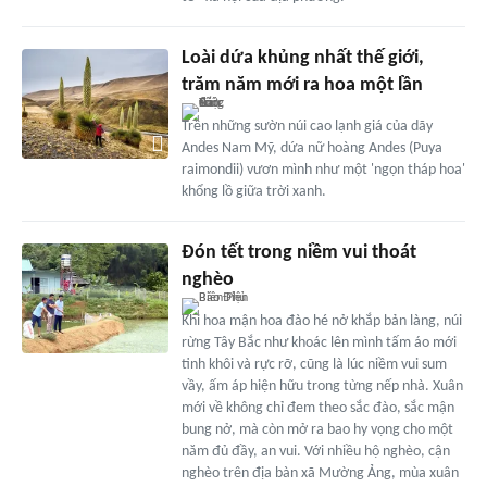
Loài dứa khủng nhất thế giới,
trăm năm mới ra hoa một lần
Trên những sườn núi cao lạnh giá của dãy
Andes Nam Mỹ, dứa nữ hoàng Andes (Puya
raimondii) vươn mình như một 'ngọn tháp hoa'
khổng lồ giữa trời xanh.
Đón tết trong niềm vui thoát
nghèo
Khi hoa mận hoa đào hé nở khắp bản làng, núi
rừng Tây Bắc như khoác lên mình tấm áo mới
tinh khôi và rực rỡ, cũng là lúc niềm vui sum
vầy, ấm áp hiện hữu trong từng nếp nhà. Xuân
mới về không chỉ đem theo sắc đào, sắc mận
bung nở, mà còn mở ra bao hy vọng cho một
năm đủ đầy, an vui. Với nhiều hộ nghèo, cận
nghèo trên địa bàn xã Mường Ảng, mùa xuân