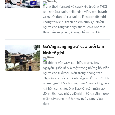
Trong thời gian xét xử cựu Hiệu trưởng THCS
Ba Đình (Hà Nội), nhiều giáo viên, phụ huynh
và người dân tại Hà Nội đã làm đơn đề nghị
không truy cứu trách nhiệm hình sự. Nhiều
người cho rằng việc dạy thêm, chia nhóm là
thực tiễn sư phạm, không nhằm trục lợi.
Gương sáng người cao tuổi làm
kinh tế giỏi
Tại thôn 4 Vận Quy, xã Thiệu Trung, ông
Nguyễn Quốc Bảo là một trong những hội viên
người cao tuổi tiêu biểu trong phong trào
'Người cao tuổi làm kinh tế giỏi'. Ở tuổi 70, khi
nhiều người lựa chọn nghỉ ngơi, an hưởng tuổi
già bên con cháu, ông Bảo vẫn cần mẫn lao
động, tích cực phát triển kinh tế gia đình, góp
phần xây dựng quê hương ngày càng giàu
đẹp.