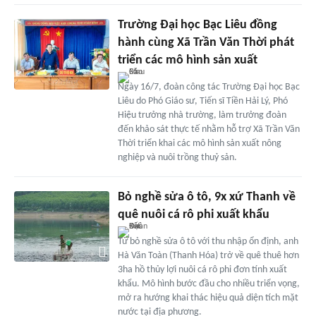
Trường Đại học Bạc Liêu đồng
hành cùng Xã Trần Văn Thời phát
triển các mô hình sản xuất
Ngày 16/7, đoàn công tác Trường Đại học Bạc
Liêu do Phó Giáo sư, Tiến sĩ Tiền Hải Lý, Phó
Hiệu trưởng nhà trường, làm trưởng đoàn
đến khảo sát thực tế nhằm hỗ trợ Xã Trần Văn
Thời triển khai các mô hình sản xuất nông
nghiệp và nuôi trồng thuỷ sản.
Bỏ nghề sửa ô tô, 9x xứ Thanh về
quê nuôi cá rô phi xuất khẩu
Từ bỏ nghề sửa ô tô với thu nhập ổn định, anh
Hà Văn Toàn (Thanh Hóa) trở về quê thuê hơn
3ha hồ thủy lợi nuôi cá rô phi đơn tính xuất
khẩu. Mô hình bước đầu cho nhiều triển vọng,
mở ra hướng khai thác hiệu quả diện tích mặt
nước tại địa phương.