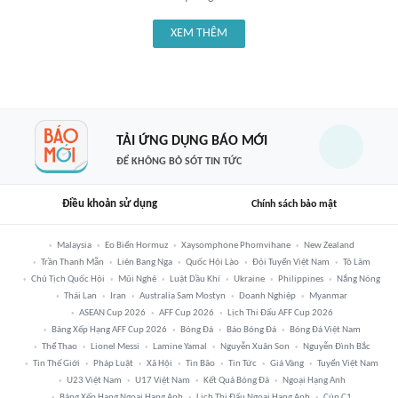
XEM THÊM
TẢI ỨNG DỤNG BÁO MỚI
ĐỂ KHÔNG BỎ SÓT TIN TỨC
Điều khoản sử dụng
Chính sách bảo mật
Malaysia
Eo Biển Hormuz
Xaysomphone Phomvihane
New Zealand
Trần Thanh Mẫn
Liên Bang Nga
Quốc Hội Lào
Đội Tuyển Việt Nam
Tô Lâm
Chủ Tịch Quốc Hội
Mũi Nghê
Luật Dầu Khí
Ukraine
Philippines
Nắng Nóng
Thái Lan
Iran
Australia Sam Mostyn
Doanh Nghiệp
Myanmar
ASEAN Cup 2026
AFF Cup 2026
Lịch Thi Đấu AFF Cup 2026
Bảng Xếp Hạng AFF Cup 2026
Bóng Đá
Báo Bóng Đá
Bóng Đá Việt Nam
Thể Thao
Lionel Messi
Lamine Yamal
Nguyễn Xuân Son
Nguyễn Đình Bắc
Tin Thế Giới
Pháp Luật
Xã Hội
Tin Bão
Tin Tức
Giá Vàng
Tuyển Việt Nam
U23 Việt Nam
U17 Việt Nam
Kết Quả Bóng Đá
Ngoại Hạng Anh
Bảng Xếp Hạng Ngoại Hạng Anh
Lịch Thi Đấu Ngoại Hạng Anh
Cúp C1