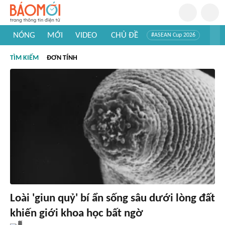
NÓNG
MỚI
VIDEO
CHỦ ĐỀ
#ASEAN Cup 2026
#Trí tuệ nhân tạo
#Mỹ - Iran
#Khám phá Việt Nam
TÌM KIẾM
ĐƠN TÍNH
#Khám phá thế giới
Loài 'giun quỷ' bí ẩn sống sâu dưới lòng đất
khiến giới khoa học bất ngờ