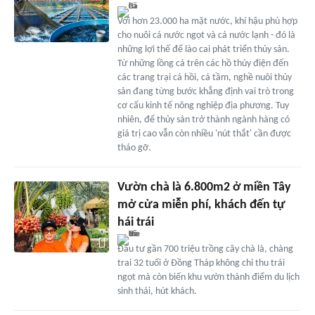
Với hơn 23.000 ha mặt nước, khí hậu phù hợp
cho nuôi cá nước ngọt và cá nước lạnh - đó là
những lợi thế để lào cai phát triển thủy sản.
Từ những lồng cá trên các hồ thủy điện đến
các trang trại cá hồi, cá tầm, nghề nuôi thủy
sản đang từng bước khẳng định vai trò trong
cơ cấu kinh tế nông nghiệp địa phương. Tuy
nhiên, để thủy sản trở thành ngành hàng có
giá trị cao vẫn còn nhiều 'nút thắt' cần được
tháo gỡ.
Vườn chà là 6.800m2 ở miền Tây
mở cửa miễn phí, khách đến tự
hái trái
Đầu tư gần 700 triệu trồng cây chà là, chàng
trai 32 tuổi ở Đồng Tháp không chỉ thu trái
ngọt mà còn biến khu vườn thành điểm du lịch
sinh thái, hút khách.