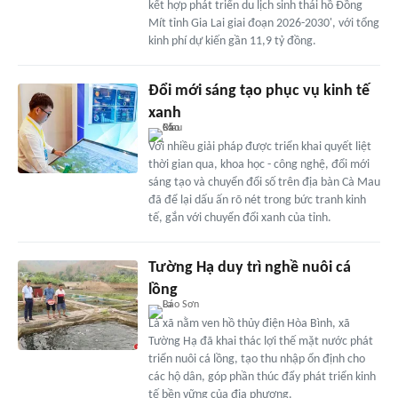
kết hợp phát triển du lịch sinh thái hồ Đồng
Mít tỉnh Gia Lai giai đoạn 2026-2030', với tổng
kinh phí dự kiến gần 11,9 tỷ đồng.
Ðổi mới sáng tạo phục vụ kinh tế
xanh
Với nhiều giải pháp được triển khai quyết liệt
thời gian qua, khoa học - công nghệ, đổi mới
sáng tạo và chuyển đổi số trên địa bàn Cà Mau
đã để lại dấu ấn rõ nét trong bức tranh kinh
tế, gắn với chuyển đổi xanh của tỉnh.
Tường Hạ duy trì nghề nuôi cá
lồng
Là xã nằm ven hồ thủy điện Hòa Bình, xã
Tường Hạ đã khai thác lợi thế mặt nước phát
triển nuôi cá lồng, tạo thu nhập ổn định cho
các hộ dân, góp phần thúc đẩy phát triển kinh
tế bền vững của địa phương.