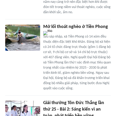
năm nay càng trở nên đặc biệt hơn khi được
đón tết trong niềm vui thoát nghèo, cuộc sống
dần khởi sắc, ấm no.
Mở lối thoát nghèo ở Tiền Phong
Sau sáp nhập, xã Tiền Phong có 14 xóm đều
thuộc diện đặc biệt khó khăn. Đảng bộ xã hiện
có 24 tổ chức đảng trực thuộc (gồm 1 đảng bộ
cơ sở, 9 chi bộ cơ sở và 14 chi bộ trực thuộc)
với 407 đảng viên. Nghị quyết Đại hội Đảng bộ
xã Tiền Phong lần thứ I xác định mục tiêu quan
trọng nhất của nhiệm kỳ 2025 - 2030 là phát
triển kinh tế, giảm nghèo bền vững. Ngay sau
Đại hội, Đảng bộ xã đã khẩn trương triển khai
đồng bộ nhiều giải pháp, từng bước đưa Nghị
quyết vào cuộc sống.
Giải thưởng Tôn Đức Thắng lần
thứ 25 - Bài 2: Sáng kiến vì an
toàn, phát triển bền vững