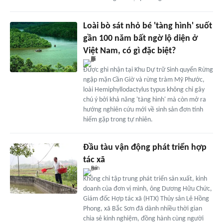
Loài bò sát nhỏ bé 'tàng hình' suốt
gần 100 năm bất ngờ lộ diện ở
Việt Nam, có gì đặc biệt?
Được ghi nhận tại Khu Dự trữ Sinh quyển Rừng
ngập mặn Cần Giờ và rừng tràm Mỹ Phước,
loài Hemiphyllodactylus typus không chỉ gây
chú ý bởi khả năng 'tàng hình' mà còn mở ra
hướng nghiên cứu mới về sinh sản đơn tính
hiếm gặp trong tự nhiên.
Đầu tàu vận động phát triển hợp
tác xã
Không chỉ tập trung phát triển sản xuất, kinh
doanh của đơn vị mình, ông Dương Hữu Chức,
Giám đốc Hợp tác xã (HTX) Thủy sản Lê Hồng
Phong, xã Bắc Sơn đã dành nhiều thời gian
chia sẻ kinh nghiệm, đồng hành cùng người