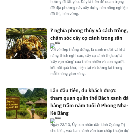
hướng đi tất yếu. Đây là tiền đề quan trọng
để địa phương này xây dựng nền nông nghiệp
đô thị, bền vững.
Ý nghĩa phong thủy và cách trồng,
chăm sóc cây cọ cảnh trong sân
Với vẻ đẹp thẳng đứng, lá xanh mướt và khả
năng thích nghi cao, cây cọ cảnh thực sự là
'cây vạn năng' của thiên nhiên và con người,
kết nối quá khứ, hiện tại và tương lai trong
mỗi không gian sống.
Lần đầu tiên, du khách được
tham quan quần thể Bách xanh đá
hàng trăm năm tuổi ở Phong Nha-
Kẻ Bàng
Ngày 23/10, Ủy ban nhân dân tỉnh Quảng Trị
cho biết, vừa ban hành văn bản chấp thuận dự