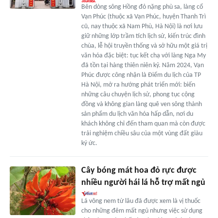
Bên dòng sông Hồng đỏ nặng phù sa, làng cổ
Vạn Phúc (thuộc xã Vạn Phúc, huyện Thanh Trì
cũ, nay thuộc xã Nam Phù, Hà Nội) là nơi lưu
giữ những lớp trầm tích lịch sử, kiến trúc đình
chùa, lễ hội truyền thống và sở hữu một giá trị
văn hóa đặc biệt: tục kết chạ với làng Nga My
đã tồn tại hàng thiên niên kỷ. Năm 2024, Vạn
Phúc được công nhận là Điểm du lịch của TP
Hà Nội, mở ra hướng phát triển mới: biến
những câu chuyện lịch sử, phong tục cộng
đồng và không gian làng quê ven sông thành
sản phẩm du lịch văn hóa hấp dẫn, nơi du
khách không chỉ đến tham quan mà còn được
trải nghiệm chiều sâu của một vùng đất giàu
ký ức.
Cây bóng mát hoa đỏ rực được
nhiều người hái lá hỗ trợ mất ngủ
Lá vông nem từ lâu đã được xem là vị thuốc
cho những đêm mất ngủ nhưng việc sử dụng