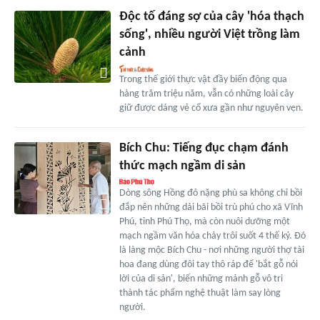
Độc tố đáng sợ của cây 'hóa thạch
sống', nhiều người Việt trồng làm
cảnh
Trong thế giới thực vật đầy biến động qua
hàng trăm triệu năm, vẫn có những loài cây
giữ được dáng vẻ cổ xưa gần như nguyên vẹn.
Bích Chu: Tiếng đục chạm đánh
thức mạch ngầm di sản
Dòng sông Hồng đỏ nặng phù sa không chỉ bồi
đắp nên những dải bãi bồi trù phú cho xã Vĩnh
Phú, tỉnh Phú Thọ, mà còn nuôi dưỡng một
mạch ngầm văn hóa chảy trôi suốt 4 thế kỷ. Đó
là làng mộc Bích Chu - nơi những người thợ tài
hoa đang dùng đôi tay thô ráp để 'bắt gỗ nói
lời của di sản', biến những mảnh gỗ vô tri
thành tác phẩm nghệ thuật làm say lòng
người.