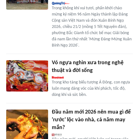
Trong không khí vui tươi, phấn khởi chào
mừng kỷ niệm 96 năm Ngày thành lập Đảng
Cộng sản Việt Nam và đón Xuân Bính Ngọ
2026, chiều 21/2 (mồng 5 Tết Nguyên đán),
phường Bắc Gianh tổ chức bế mạc Giải bóng
đá nam lần thứ nhất 'Mừng Đảng-Mừng Xuân
Bính Ngọ 2026'.
Vó ngựa nghìn xưa trong nghệ
thuật và đời sống
Trong kho tàng biểu tượng Á Đông, con ngựa
luôn mang dáng vóc của khí phách, tốc độ,
dũng khí và sức bền.
Đầu năm mới 2026 nên mua gì để
'rước' lộc vào nhà, cả năm may
mắn?