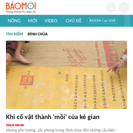
NÓNG
MỚI
VIDEO
CHỦ ĐỀ
#ASEAN Cup 2026
#Trí tuệ nhân tạo
#Mỹ - Iran
#Khám phá Việt Nam
TÌM KIẾM
ĐÌNH CHÙA
#Khám phá thế giới
Khi cổ vật thành 'mồi' của kẻ gian
Những pho tượng, sắc phong trong đình chùa đến những cấu kiện