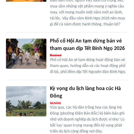
Đầu năm mới, người Việt luôn coi trọng việc
mua sắm những vật phẩm mang ý nghĩa cầu
may, với mong muốn một năm mới an lành,
tài lộc. Vậy đầu năm Bính Ngọ 2026 nên mua
gì để cả năm được hanh thông, thuận lợi?
Phố cổ Hội An tạm dừng bán vé
tham quan dịp Tết Bính Ngọ 2026
Phố cổ Hội An sẽ tạm dừng hoạt động bán vé
tham quan, hướng dẫn và các hoạt động phố
đi bộ, phố đêm dịp Tết Nguyên đán Bính Ngọ.
Kỳ vọng du lịch làng hoa cúc Hà
Đông
Vừa qua, các hộ dân trồng hoa cúc làng Hà
Đông (phường Điện Bàn Bắc) ký biên bản ghi
nhớ với doanh nghiệp du lịch được ví như 'cú
bắt tay' quan trọng mang đến kỳ vọng phát
triển du lịch cộng đồng nơi đây.