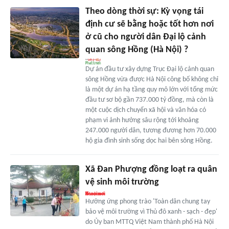
Theo dòng thời sự: Kỳ vọng tái
định cư sẽ bằng hoặc tốt hơn nơi
ở cũ cho người dân Đại lộ cảnh
quan sông Hồng (Hà Nội) ?
Dự án đầu tư xây dựng Trục Đại lộ cảnh quan
sông Hồng vừa được Hà Nội công bố không chỉ
là một dự án hạ tầng quy mô lớn với tổng mức
đầu tư sơ bộ gần 737.000 tỷ đồng, mà còn là
một cuộc dịch chuyển xã hội và văn hóa có
phạm vi ảnh hưởng sâu rộng tới khoảng
247.000 người dân, tương đương hơn 70.000
hộ gia đình sinh sống dọc hai bên sông Hồng.
Xã Đan Phượng đồng loạt ra quân
vệ sinh môi trường
Hưởng ứng phong trào 'Toàn dân chung tay
bảo vệ môi trường vì Thủ đô xanh - sạch - đẹp'
do Ủy ban MTTQ Việt Nam thành phố Hà Nội