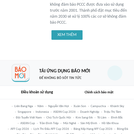
không đảm bảo PCCC được đưa vào sử dụng
trước năm 2001. Thành phố đặt mục tiêu đến
năm 2030 sẽ xử lý 100% các cơ sở không đảm
bảo PCCC.
XEM THÊM
TẢI ỨNG DỤNG BÁO MỚI
ĐỂ KHÔNG BỎ SÓT TIN TỨC
Điều khoản sử dụng
Chính sách bảo mật
Liên Bang Nga
Năm
Nguyễn Văn Hợi
Xuân Son
Campuchia
Khánh Sky
Singapore
Indonesia
ASEAN Cup 2026
Doanh Nghiệp
Triệu Thị Tâm
Đội Tuyển Việt Nam
Chủ Tịch Quốc Hội
Kim Sang-Sik
Tô Lâm
Đình Bắc
ASEAN Cup
Trần Đình Tiệp
Mũi Nghê
Sân Mỹ Đình
Hồ Văn Khoa
AFF Cup 2026
Lịch Thi Đấu AFF Cup 2026
Bảng Xếp Hạng AFF Cup 2026
Bóng Đá