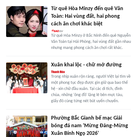
Từ quê Hòa Minzy đến quê Văn
Toàn: Hai vùng đất, hai phong
cách ăn chơi khác biệt
Từ quê Hòa Minzy ở Bắc Ninh đến quê Nguyễn
Văn Toàn tại Hải Phòng, hai vùng đất gần nhau
nhưng mang phong cách ăn chơi rất khác.
Xuân khai lộc - chữ mở đường
Trong nhịp xuân rộn ràng, người Việt lại tìm về
một phong tục đẹp được gìn giữ qua bao thế
hệ - xin chữ đầu xuân. Tại các di tích, đình
chùa, những 'ông đồ' lặng lẽ bên mực tàu,
giấy đỏ cùng từng nét bút uyển chuyển.
Phường Bắc Gianh bế mạc Giải
bóng đá nam 'Mừng Đảng-Mừng
Xuân Bính Ngọ 2026'