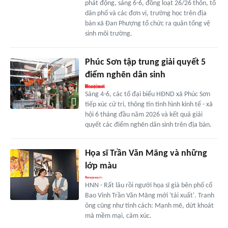
phát động, sáng 6-6, đồng loạt 26/26 thôn, tổ
dân phố và các đơn vị, trường học trên địa
bàn xã Đan Phượng tổ chức ra quân tổng vệ
sinh môi trường.
Phúc Sơn tập trung giải quyết 5
điểm nghẽn dân sinh
Sáng 4-6, các tổ đại biểu HĐND xã Phúc Sơn
tiếp xúc cử tri, thông tin tình hình kinh tế - xã
hội 6 tháng đầu năm 2026 và kết quả giải
quyết các điểm nghẽn dân sinh trên địa bàn.
Họa sĩ Trần Văn Mãng và những
lớp màu
HNN - Rất lâu rồi người họa sĩ già bên phố cổ
Bao Vinh Trần Văn Mãng mới 'tái xuất'. Tranh
ông cũng như tính cách: Mạnh mẽ, dứt khoát
mà mềm mại, cảm xúc.