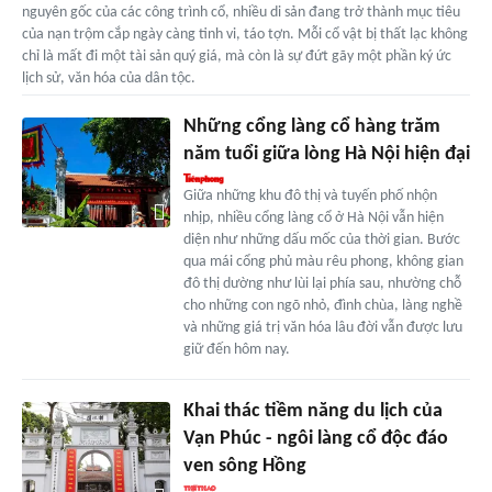
nguyên gốc của các công trình cổ, nhiều di sản đang trở thành mục tiêu
của nạn trộm cắp ngày càng tinh vi, táo tợn. Mỗi cổ vật bị thất lạc không
chỉ là mất đi một tài sản quý giá, mà còn là sự đứt gãy một phần ký ức
lịch sử, văn hóa của dân tộc.
Những cổng làng cổ hàng trăm
năm tuổi giữa lòng Hà Nội hiện đại
Giữa những khu đô thị và tuyến phố nhộn
nhịp, nhiều cổng làng cổ ở Hà Nội vẫn hiện
diện như những dấu mốc của thời gian. Bước
qua mái cổng phủ màu rêu phong, không gian
đô thị dường như lùi lại phía sau, nhường chỗ
cho những con ngõ nhỏ, đình chùa, làng nghề
và những giá trị văn hóa lâu đời vẫn được lưu
giữ đến hôm nay.
Khai thác tiềm năng du lịch của
Vạn Phúc - ngôi làng cổ độc đáo
ven sông Hồng