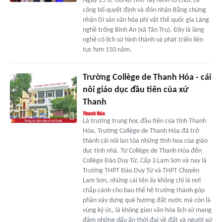
Ngày 25-6, UBND tỉnh Tây Ninh tổ chức Lễ
công bố quyết định và đón nhận Bằng chứng
nhận Di sản văn hóa phi vật thể quốc gia Làng
nghề trống Bình An (xã Tân Trụ). Đây là làng
nghề có lịch sử hình thành và phát triển liên
tục hơn 150 năm.
Trường Collège de Thanh Hóa - cái
nôi giáo dục đầu tiên của xứ
Thanh
Là trường trung học đầu tiên của tỉnh Thanh
Hóa, Trường Collège de Thanh Hóa đã trở
thành cái nôi lan tỏa những tinh hoa của giáo
dục tỉnh nhà. Từ Collège de Thanh Hóa đến
Collège Đào Duy Từ, Cấp 3 Lam Sơn và nay là
Trường THPT Đào Duy Từ và THPT Chuyên
Lam Sơn, những cái tên ấy không chỉ là nơi
chắp cánh cho bao thế hệ trưởng thành góp
phần xây dựng quê hương đất nước mà còn là
vùng ký ức, là không gian văn hóa lịch sử mang
đậm những dấu ấn thời đại về đất và người xứ