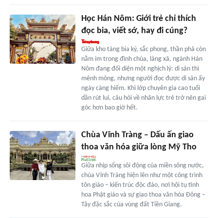
Học Hán Nôm: Giới trẻ chỉ thích
đọc bia, viết sớ, hay đi cúng?
Giữa kho tàng bia ký, sắc phong, thần phả còn
nằm im trong đình chùa, làng xã, ngành Hán
Nôm đang đối diện một nghịch lý: di sản thì
mênh mông, nhưng người đọc được di sản ấy
ngày càng hiếm. Khi lớp chuyên gia cao tuổi
dần rút lui, câu hỏi về nhân lực trẻ trở nên gai
góc hơn bao giờ hết.
Chùa Vĩnh Tràng – Dấu ấn giao
thoa văn hóa giữa lòng Mỹ Tho
Giữa nhịp sống sôi động của miền sông nước,
chùa Vĩnh Tràng hiện lên như một công trình
tôn giáo – kiến trúc độc đáo, nơi hội tụ tinh
hoa Phật giáo và sự giao thoa văn hóa Đông –
Tây đặc sắc của vùng đất Tiền Giang.