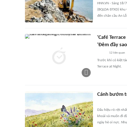
HNN.VN - Sáng 18/7
(BQLDA ĐTXD) khu v
đến chân cầu An Lỗ
'Café Terrace 
'Đêm đầy sao'
12
liên quan
Trước khi có kiệt tá
Terrace at Night.
Cánh bướm tr
Dấu hiệu rõ rệt nhấ
khoái và muốn đi đ
ngày hè oi nực. Như 