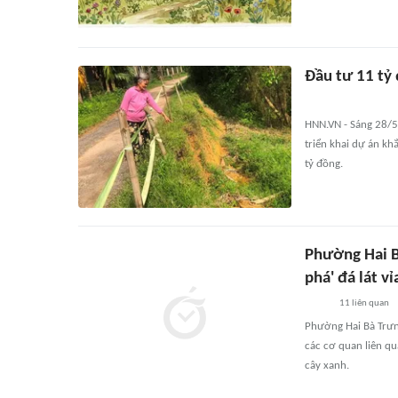
Đầu tư 11 tỷ
HNN.VN - Sáng 28/5
triển khai dự án k
tỷ đồng.
Phường Hai B
phá' đá lát vỉ
11
liên quan
Phường Hai Bà Trưn
các cơ quan liên qu
cây xanh.