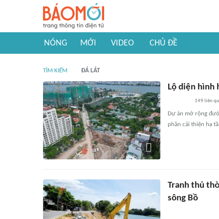
NÓNG
MỚI
VIDEO
CHỦ ĐỀ
TÌM KIẾM
ĐÁ LÁT
Lộ diện hình
149
liên q
Dự án mở rộng đườn
phần cải thiện hạ t
Tranh thủ thờ
sông Bồ