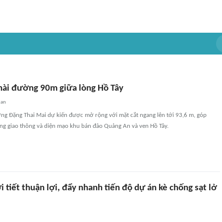
 hài đường 90m giữa lòng Hồ Tây
uan
g Đặng Thai Mai dự kiến được mở rộng với mặt cắt ngang lên tới 93,6 m, góp
ầng giao thông và diện mạo khu bán đảo Quảng An và ven Hồ Tây.
i tiết thuận lợi, đẩy nhanh tiến độ dự án kè chống sạt lở