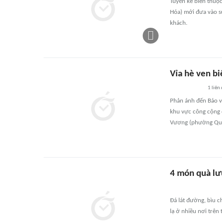
Tuyến kè biển thuộ
Hóa) mới đưa vào sử
khách.
Vỉa hè ven b
1
liên
Phản ánh đến Báo và
khu vực công cộng
Vương (phường Quy 
4 món quà lư
Đá lát đường, bìu 
lạ ở nhiều nơi trên 