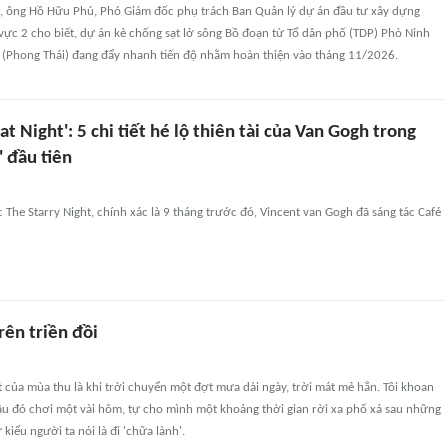
, ông Hồ Hữu Phú, Phó Giám đốc phụ trách Ban Quản lý dự án đầu tư xây dựng
ực 2 cho biết, dự án kè chống sạt lở sông Bồ đoạn từ Tổ dân phố (TDP) Phò Ninh
 (Phong Thái) đang đẩy nhanh tiến độ nhằm hoàn thiện vào tháng 11/2026.
at Night': 5 chi tiết hé lộ thiên tài của Van Gogh trong
 đầu tiên
c The Starry Night, chính xác là 9 tháng trước đó, Vincent van Gogh đã sáng tác Café
ên triền đồi
t của mùa thu là khi trời chuyển một đợt mưa dài ngày, trời mát mẻ hẳn. Tôi khoan
âu đó chơi một vài hôm, tự cho mình một khoảng thời gian rời xa phố xá sau những
kiểu người ta nói là đi 'chữa lành'.