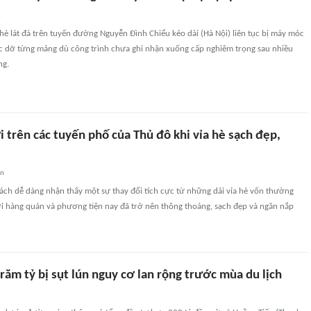
n
 hè lát đá trên tuyến đường Nguyễn Đình Chiểu kéo dài (Hà Nội) liên tục bị máy móc
óc dỡ từng mảng dù công trình chưa ghi nhận xuống cấp nghiêm trọng sau nhiều
ng.
 trên các tuyến phố của Thủ đô khi vỉa hè sạch đẹp,
an
ách dễ dàng nhận thấy một sự thay đổi tích cực từ những dải vỉa hè vốn thường
ởi hàng quán và phương tiện nay đã trở nên thông thoáng, sạch đẹp và ngăn nắp
răm tỷ bị sụt lún nguy cơ lan rộng trước mùa du lịch