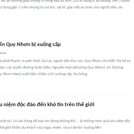
c dự án đường giao thông có tổng đầu tư hơn 220 tỷ đồng ở xã Hoằng Tiến (Thanh
 dụng gần 1 năm nhưng bị sụt lún, sạt lở, gây mất an toàn cho người dân, du
iển Quy Nhơn bị xuống cấp
 quan
 phát thanh, truyền hình Gia Lai, người dân khu vực Quy Nhơn cho biết: Vỉa hè và
 dọc các tuyến đường Xuân Diệu, Nguyễn Huệ (phường Quy Nhơn), An Dương
Nhơn Nam) xuất hiện nhiều vị trí xuống cấp, hư hỏng.
u niệm độc đáo đến khó tin trên thế giới
chuột túi, cỏ sân bóng đá hay lon đựng không khí,… là những món quà lưu niệm độc
thế giới khiến du khách vừa ngạc nhiên, vừa e dè khi 'xuống tiền'.