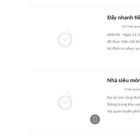
Đẩy nhanh tiế
615
liên qua
HNN.VN - Ngày 21/1
độ thực hiện Gói t
tái định cư phục vụ
Nhà siêu mỏn
4
liên quan
Dự án mở rộng đườn
thông trong khu vực
mỹ quan tuyến phố