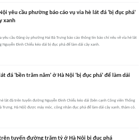
ội yêu cầu phường báo cáo vụ vỉa hè lát đá 'bị đục phá'
ây xanh
 yêu cầu Đảng ủy phường Hai Bà Trưng báo cáo thông tin báo chí nêu về vỉa hè lát
 Nguyễn Đình Chiểu kéo dài bị đục phá để làm dải cây xanh.
lát đá 'bền trăm năm' ở Hà Nội 'bị đục phá' để làm dải
 hè lát đá trên tuyến đường Nguyễn Đình Chiểu kéo dài (bên cạnh Công viên Thống
à Trưng, Hà Nội) được máy móc, công nhân đục phá để làm dải cây xanh, thảm cỏ.
 trên tuyến đường trăm tỷ ở Hà Nội bị đục phá