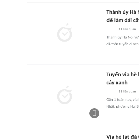
Thành ủy Hà N
để làm dải c
11
liên quan
Thành ủy Hà Nội vừa
đá trên tuyến đường
Tuyến vỉa hè 
cây xanh
11
liên quan
Gần 1 tuần nay, vỉa
Nhất, phường Hai B
Vỉa hè lát đá