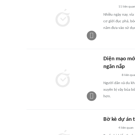
11
liên qua
Nhiều ngày nay, vỉa
cơ giới đục phá, b
năm đưa vào sử dụ
Diện mạo mới
ngăn nắp
8
liên qu
Người dân và du kh
xuyên bị vây bủa b
hơn.
Bờ kè dự án t
4
liên quan