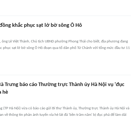
 đồng khắc phục sạt lở bờ sông Ô Hô
, ông Lê Việt Thành, Chủ tịch UBND phường Phong Thái cho biết, địa phương đang
hắc phục sạt lở bờ sông Ô Hô đoạn qua tổ dân phố Tứ Chánh với tổng mức đầu tư 11
à Trưng báo cáo Thường trực Thành ủy Hà Nội vụ 'đục
a hè
g (TP Hà Nội) vừa có báo cáo gửi Bí thư Thành ủy, Thường trực Thành ủy Hà Nội và
an về thông tin phản ánh tuyến vỉa hè lát đá 'bền trăm năm' bị đục phá để làm dải