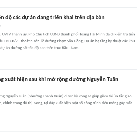
n độ các dự án đang triển khai trên địa bàn
n
, UVTV Thành ủy, Phó Chủ tịch UBND thành phố Hoàng Hải Minh đã đi kiểm tra tiến
hầu H/LCB/7 - thoát nước, lề đường Phạm Văn Đồng; Dự án hạ tầng kỹ thuật các khu
 dự án đường sắt tốc độ cao trên trục Bắc - Nam.
g xuất hiện sau khi mở rộng đường Nguyễn Tuân
g Nguyễn Tuân (phường Thanh Xuân) được kỳ vọng sẽ giúp giảm tải ùn tắc giao
, chỉnh trang đô thị. Song, tại đây xuất hiện một số công trình siêu mỏng gây mất
.