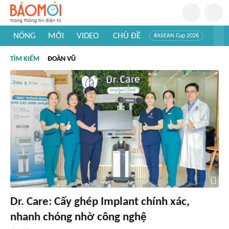
NÓNG
MỚI
VIDEO
CHỦ ĐỀ
#ASEAN Cup 2026
#Trí tuệ nhân tạo
#Mỹ - Iran
#Khám phá Việt Nam
TÌM KIẾM
ĐOÀN VŨ
#Khám phá thế giới
Dr. Care: Cấy ghép Implant chính xác,
nhanh chóng nhờ công nghệ