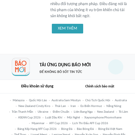
nhiều đối tượng phạm pháp. Điều đáng nói là
thủ phạm của không ít vụ trộm khiến chủ tài
sản không khỏi bất ngờ.
XEM THÊM
TẢI ỨNG DỤNG BÁO MỚI
ĐỂ KHÔNG BỎ SÓT TIN TỨC
Điều khoản sử dụng
Chính sách bảo mật
Malaysia
Quốc Hội Lào
Australia Sam Mostyn
Chủ Tịch Quốc Hội
Australia
New Zealand Cindy Kiro
Thái Lan
Iran
Eo Biển Hormuz
Nắng Nóng
Trần Thanh Mẫn
Ukraine
Điểm Chuẩn
Liên Bang Nga
New Zealand
Tô Lâm
ASEAN Cup 2026
Luật Dầu Khí
Mũi Nghê
Xaysomphone Phomvihane
Myanmar
AFF Cup 2026
Lịch Thi Đấu AFF Cup 2026
Bảng Xếp Hạng AFF Cup 2026
Bóng Đá
Báo Bóng Đá
Bóng Đá Việt Nam
Thể Thao
Lionel Messi
Lamine Yamal
Nguyễn Xuân Son
Nguyễn Đình Bắc