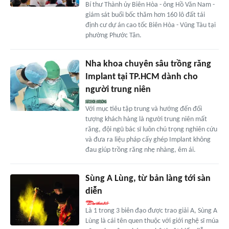
Bí thư Thành ủy Biên Hòa - ông Hồ Văn Nam -
giám sát buổi bốc thăm hơn 160 lô đất tái
định cư dự án cao tốc Biên Hòa - Vũng Tàu tại
phường Phước Tân.
Nha khoa chuyên sâu trồng răng
Implant tại TP.HCM dành cho
người trung niên
Với mục tiêu tập trung và hướng đến đối
tượng khách hàng là người trung niên mất
răng, đội ngũ bác sĩ luôn chú trọng nghiên cứu
và đưa ra liệu pháp cấy ghép Implant không
đau giúp trồng răng nhẹ nhàng, êm ái.
Sùng A Lùng, từ bản làng tới sàn
diễn
Là 1 trong 3 biên đạo được trao giải A, Sùng A
Lùng là cái tên quen thuộc với giới nghệ sĩ múa