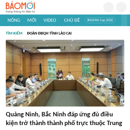
NÓNG
MỚI
VIDEO
CHỦ ĐỀ
#ASEAN Cup 2026
#Trí tuệ nhân tạo
#Mỹ - Iran
#Khám phá Việt Nam
TÌM KIẾM
ĐOÀN ĐBQH TỈNH LÀO CAI
#Khám phá thế giới
Quảng Ninh, Bắc Ninh đáp ứng đủ điều
kiện trở thành thành phố trực thuộc Trung