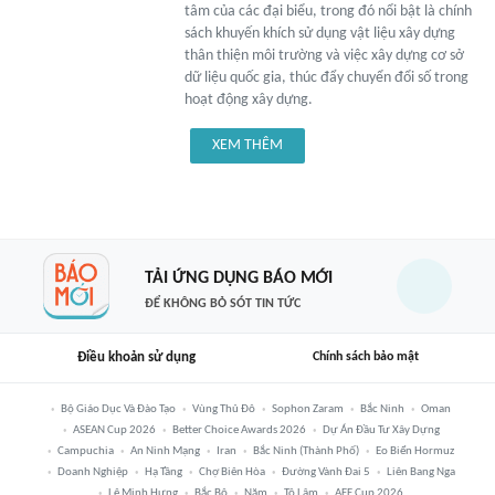
tâm của các đại biểu, trong đó nổi bật là chính
sách khuyến khích sử dụng vật liệu xây dựng
thân thiện môi trường và việc xây dựng cơ sở
dữ liệu quốc gia, thúc đẩy chuyển đổi số trong
hoạt động xây dựng.
XEM THÊM
TẢI ỨNG DỤNG BÁO MỚI
ĐỂ KHÔNG BỎ SÓT TIN TỨC
Điều khoản sử dụng
Chính sách bảo mật
Bộ Giáo Dục Và Đào Tạo
Vùng Thủ Đô
Sophon Zaram
Bắc Ninh
Oman
ASEAN Cup 2026
Better Choice Awards 2026
Dự Án Đầu Tư Xây Dựng
Campuchia
An Ninh Mạng
Iran
Bắc Ninh (thành Phố)
Eo Biển Hormuz
Doanh Nghiệp
Hạ Tầng
Chợ Biên Hòa
Đường Vành Đai 5
Liên Bang Nga
Lê Minh Hưng
Bắc Bộ
Năm
Tô Lâm
AFF Cup 2026