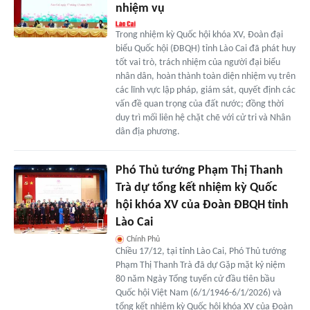
nhiệm vụ
Trong nhiệm kỳ Quốc hội khóa XV, Đoàn đại
biểu Quốc hội (ĐBQH) tỉnh Lào Cai đã phát huy
tốt vai trò, trách nhiệm của người đại biểu
nhân dân, hoàn thành toàn diện nhiệm vụ trên
các lĩnh vực lập pháp, giám sát, quyết định các
vấn đề quan trọng của đất nước; đồng thời
duy trì mối liên hệ chặt chẽ với cử tri và Nhân
dân địa phương.
Phó Thủ tướng Phạm Thị Thanh
Trà dự tổng kết nhiệm kỳ Quốc
hội khóa XV của Đoàn ĐBQH tỉnh
Lào Cai
Chính Phủ
Chiều 17/12, tại tỉnh Lào Cai, Phó Thủ tướng
Phạm Thị Thanh Trà đã dự Gặp mặt kỷ niệm
80 năm Ngày Tổng tuyển cử đầu tiên bầu
Quốc hội Việt Nam (6/1/1946-6/1/2026) và
tổng kết nhiệm kỳ Quốc hội khóa XV của Đoàn