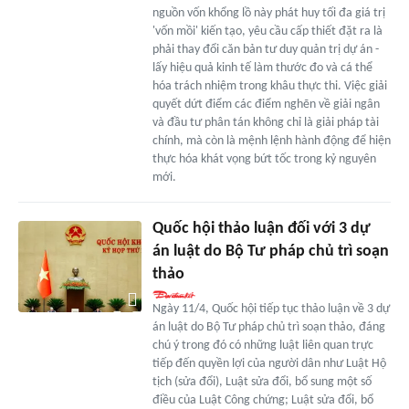
nguồn vốn khổng lồ này phát huy tối đa giá trị
'vốn mồi' kiến tạo, yêu cầu cấp thiết đặt ra là
phải thay đổi căn bản tư duy quản trị dự án -
lấy hiệu quả kinh tế làm thước đo và cá thể
hóa trách nhiệm trong khâu thực thi. Việc giải
quyết dứt điểm các điểm nghẽn về giải ngân
và đầu tư phân tán không chỉ là giải pháp tài
chính, mà còn là mệnh lệnh hành động để hiện
thực hóa khát vọng bứt tốc trong kỷ nguyên
mới.
Quốc hội thảo luận đối với 3 dự
án luật do Bộ Tư pháp chủ trì soạn
thảo
Ngày 11/4, Quốc hội tiếp tục thảo luận về 3 dự
án luật do Bộ Tư pháp chủ trì soạn thảo, đáng
chú ý trong đó có những luật liên quan trực
tiếp đến quyền lợi của người dân như Luật Hộ
tịch (sửa đổi), Luật sửa đổi, bổ sung một số
điều của Luật Công chứng; Luật sửa đổi, bổ