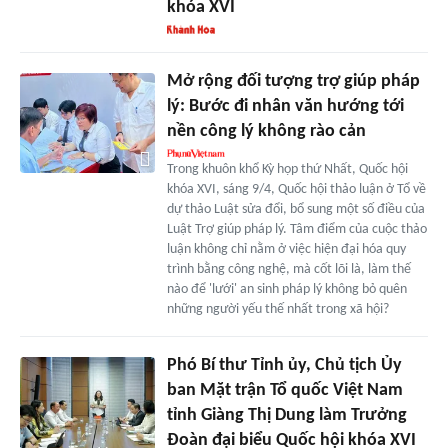
khóa XVI
Mở rộng đối tượng trợ giúp pháp
lý: Bước đi nhân văn hướng tới
nền công lý không rào cản
Trong khuôn khổ Kỳ họp thứ Nhất, Quốc hội
khóa XVI, sáng 9/4, Quốc hội thảo luận ở Tổ về
dự thảo Luật sửa đổi, bổ sung một số điều của
Luật Trợ giúp pháp lý. Tâm điểm của cuộc thảo
luận không chỉ nằm ở việc hiện đại hóa quy
trình bằng công nghệ, mà cốt lõi là, làm thế
nào để 'lưới' an sinh pháp lý không bỏ quên
những người yếu thế nhất trong xã hội?
Phó Bí thư Tỉnh ủy, Chủ tịch Ủy
ban Mặt trận Tổ quốc Việt Nam
tỉnh Giàng Thị Dung làm Trưởng
Đoàn đại biểu Quốc hội khóa XVI