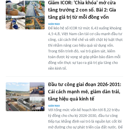
Giảm ICOR: 'Chìa khóa' mở cửa
tăng trưởng 2 con số. Bài 2: Gia
tăng giá trị từ mỗi đồng vốn
Để kéo hệ số ICOR từ mức 6,43 xuống khoảng
4,5-4,8, Việt Nam cần tái cơ cấu mạnh đầu tư
công, cải cách thể chế và siết chặt kỷ luật thực
thi nhằm nâng cao hiệu quả sử dụng vốn.
Trong tiến trình đó, vai trò giám sát, kiểm
toán được kỳ vọng sẽ góp phần bảo đảm mỗi
đồng vốn thực sự tạo ra giá trị gia tăng cho
nền kinh tế.
Đầu tư công giai đoạn 2026-2031:
Cải cách mạnh mẽ, giảm dàn trải,
tăng hiệu quả kinh tế
Với tổng mức vốn kế hoạch lên tới 8,22 triệu
tỷ đồng cho chu kỳ 2026-2030, đầu tư công
tiếp tục khẳng định vai trò là nguồn lực cốt lõi
mở đường cho sự phát triển của đất nước. Để