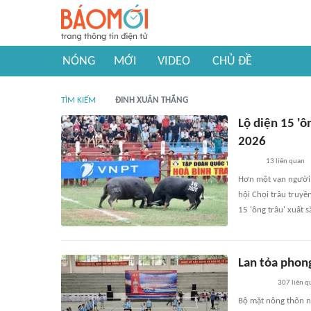
NÓNG
MỚI
VIDEO
CHỦ ĐỀ
TÌM KIẾM
ĐINH XUÂN THẮNG
Lộ diện 15 'ô
2026
13
liên quan
Hơn một vạn người 
hội Chọi trâu truyề
15 'ông trâu' xuất 
Lan tỏa phon
307
liên q
Bộ mặt nông thôn ng