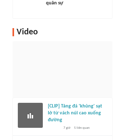
quân sự
Video
[CLIP] Tảng đá 'khủng' sạt
lở từ vách núi cao xuống
đường
7 giờ
5
liên quan