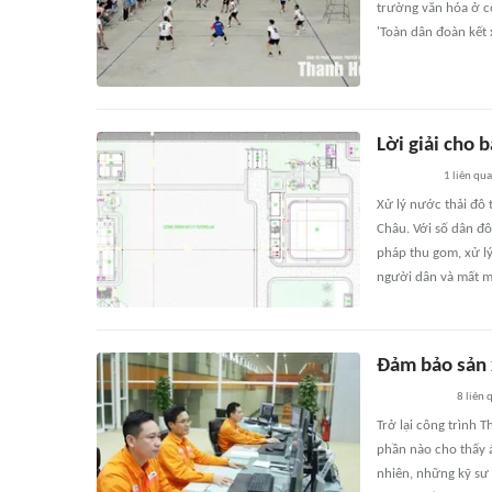
trường văn hóa ở c
'Toàn dân đoàn kết
Lời giải cho 
1
liên qu
Xử lý nước thải đô 
Châu. Với số dân đô
pháp thu gom, xử l
người dân và mất m
Đảm bảo sản 
8
liên 
Trở lại công trình 
phần nào cho thấy á
nhiên, những kỹ sư 