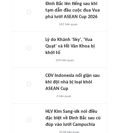
Đình Bắc lên tiếng sau khi
tạm dẫn đầu cuộc đua Vua
phá lưới ASEAN Cup 2026
581
liên quan
Lý do Khánh 'Sky', 'Vua
Quạt' và Hồ Văn Khoa bị
khởi tố
104
liên quan
CĐV Indonesia nổi giận sau
khi đội nhà bị loại khỏi
ASEAN Cup
2
liên quan
HLV Kim Sang-sik nói điều
đặc biệt về Đình Bắc sau cú
đúp vào lưới Campuchia
3538
liên quan