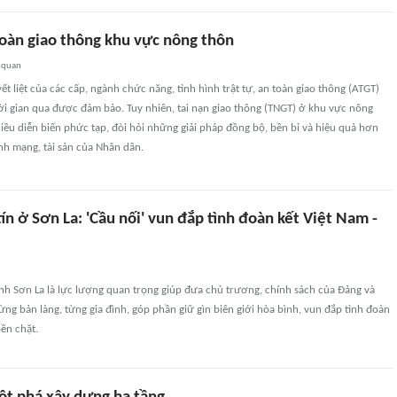
toàn giao thông khu vực nông thôn
 quan
ết liệt của các cấp, ngành chức năng, tình hình trật tự, an toàn giao thông (ATGT)
hời gian qua được đảm bảo. Tuy nhiên, tai nạn giao thông (TNGT) ở khu vực nông
iều diễn biến phức tạp, đòi hỏi những giải pháp đồng bộ, bền bỉ và hiệu quả hơn
nh mạng, tài sản của Nhân dân.
ín ở Sơn La: 'Cầu nối' vun đắp tình đoàn kết Việt Nam -
ỉnh Sơn La là lực lượng quan trọng giúp đưa chủ trương, chính sách của Đảng và
ng bản làng, từng gia đình, góp phần giữ gìn biên giới hòa bình, vun đắp tình đoàn
bền chặt.