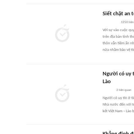
Siết chặt an 
1250
liên
Với sự vào cuộc quy
trên địa bàn tỉnh t
thôn vẫn tiềm ẩn nh
nữa nhằm bảo vệ tí
Người có uy t
Lào
2
liên quan
Người có uy tín ở t
Nhà nước đến với từ
kết Việt Nam – Lào 