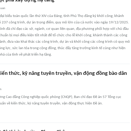
ột phá xây dựng hạ tầng
quan
ại biểu toàn quốc lần thứ XIV của Đảng, tỉnh Phú Thọ đăng ký khởi công, khánh
số 237 công trình, dự án trọng điểm, quy mô lớn của cả nước vào ngày 19/12/2025.
tỉnh đã chỉ đạo các sở, ngành, cơ quan liên quan, địa phương phối hợp với chủ đầu
 chuẩn bị mọi điều kiện tốt nhất để tổ chức cho lễ khởi công, khánh thành các công
hành, đưa vào khai thác các công trình, dự án và khởi công các công trình có quy mô
ng lực, sức lan tỏa trong cộng đồng, thúc đẩy tăng trưởng kinh tế cũng như hiện
há của tỉnh về phát triển hạ tầng.
kiến thức, kỹ năng tuyên truyền, vận động đồng bào dân
an
ường Cao đẳng Công nghiệp quốc phòng (CNQP), Ban chỉ đạo Đề án 57 Tổng cục
ấn về kiến thức, kỹ năng tuyên truyền, vận động thực hiện Đề án.