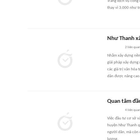
Trang dịch vụ công 
thay vì 3.000 như t
Như Thanh xâ
2
liên qua
Nhằm xây dựng nền 
giải pháp xây dựng 
các giá trị văn hóa 
dân được nâng cao
Quan tâm đầu
4
liên qua
Việc đầu tư cơ sở v
huyện Như Thanh qu
người dân, mà còn 
lượng.