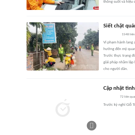
thông suốt và hiệu 
Siết chặt quả
1548
liên
Vi phạm hành lang a
hưởng đến mỹ quan 
Trước thực trạng đó
giải pháp nhằm lập 
cho người dân.
Cập nhật tình
72
liên qu
Trước kỳ nghỉ Giỗ T