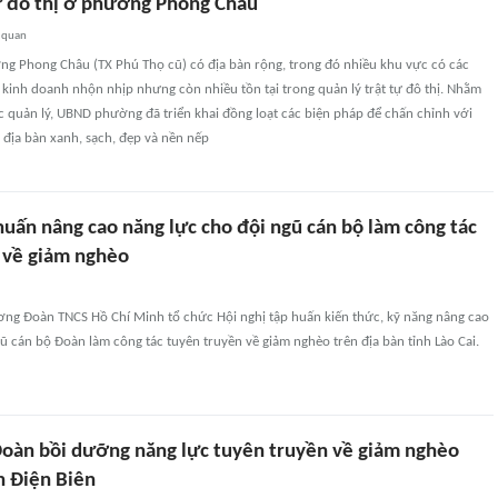
tự đô thị ở phường Phong Châu
 quan
ng Phong Châu (TX Phú Thọ cũ) có địa bàn rộng, trong đó nhiều khu vực có các
 kinh doanh nhộn nhịp nhưng còn nhiều tồn tại trong quản lý trật tự đô thị. Nhằm
 quản lý, UBND phường đã triển khai đồng loạt các biện pháp để chấn chỉnh với
 địa bàn xanh, sạch, đẹp và nền nếp
huấn nâng cao năng lực cho đội ngũ cán bộ làm công tác
 về giảm nghèo
ơng Đoàn TNCS Hồ Chí Minh tổ chức Hội nghị tập huấn kiến thức, kỹ năng nâng cao
ũ cán bộ Đoàn làm công tác tuyên truyền về giảm nghèo trên địa bàn tỉnh Lào Cai.
oàn bồi dưỡng năng lực tuyên truyền về giảm nghèo
n Điện Biên