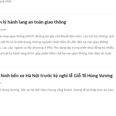
quả nhất.
n lý hành lang an toàn giao thông
 quan
n toàn giao thông (ATGT) đường bộ gây che khuất tầm nhìn, cản trở lưu thông, ảnh
đô thị và là một trong những nguyên nhân tiềm ẩn dẫn đến tai nạn giao thông.
, các cấp, ngành và địa phương ở Phú Thọ đang tập trung triển khai đồng bộ nhiều
lại trật tự hành lang ATGT, góp phần kiềm chế tai nạn giao thông, bảo đảm an toàn
 hình bến xe Hà Nội trước kỳ nghỉ lễ Giỗ Tổ Hùng Vương
an
ổ Hùng Vương, bến xe Hà Nội nhìn chung vắng khách, lượng đi lại thấp hơn dự báo.