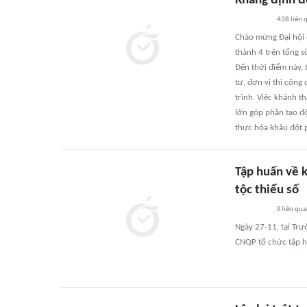
Khẳng định đ
438
liên 
Chào mừng Đại hội đ
thành 4 trên tổng 
Đến thời điểm này, 
tư, đơn vị thi công
trình. Việc khánh t
lớn góp phần tạo độ
thực hóa khâu đột p
Tập huấn về 
tộc thiểu số
3
liên qu
Ngày 27-11, tại Tr
CNQP tổ chức tập hu