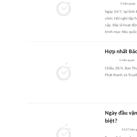
3
liên quan
Ngày 24/7, tại tỉnh
chức Hội nghị tập 
cấp. Đây là hoạt đ
trình mục tiêu quố
Hợp nhất Báo
5
liên quan
Chiều 28/4, Ban Th
Phát thanh và Truy
Ngày đầu vận 
biệt?
4137
liên 