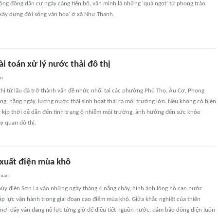
ộng đồng dân cư ngày càng tiến bộ, văn minh là những 'quả ngọt' từ phong trào
 xây dựng đời sống văn hóa' ở xã Như Thanh.
bài toán xử lý nước thải đô thị
an
thị từ lâu đã trở thành vấn đề nhức nhối tại các phường Phú Thọ, Âu Cơ, Phong
ng, hằng ngày, lượng nước thải sinh hoạt thải ra môi trường lớn. Nếu không có biện
ý kịp thời dễ dẫn đến tình trạng ô nhiễm môi trường, ảnh hưởng đến sức khỏe
ỹ quan đô thị.
xuất điện mùa khô
quan
Thủy điện Sơn La vào những ngày tháng 4 nắng cháy, hình ảnh lòng hồ cạn nước
p lực vận hành trong giai đoạn cao điểm mùa khô. Giữa khắc nghiệt của thiên
nơi đây vẫn đang nỗ lực từng giờ để điều tiết nguồn nước, đảm bảo dòng điện luôn