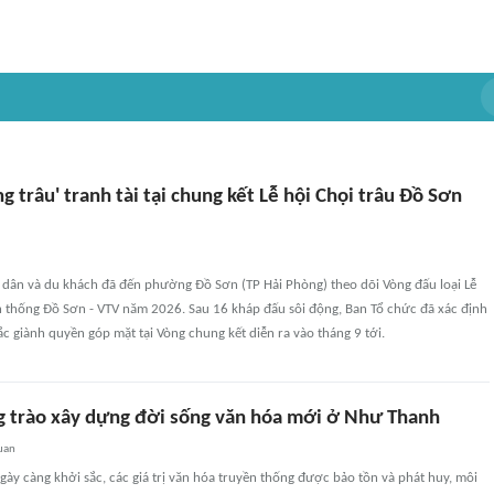
ng trâu' tranh tài tại chung kết Lễ hội Chọi trâu Đồ Sơn
dân và du khách đã đến phường Đồ Sơn (TP Hải Phòng) theo dõi Vòng đấu loại Lễ
n thống Đồ Sơn - VTV năm 2026. Sau 16 kháp đấu sôi động, Ban Tổ chức đã xác định
sắc giành quyền góp mặt tại Vòng chung kết diễn ra vào tháng 9 tới.
g trào xây dựng đời sống văn hóa mới ở Như Thanh
uan
ày càng khởi sắc, các giá trị văn hóa truyền thống được bảo tồn và phát huy, môi