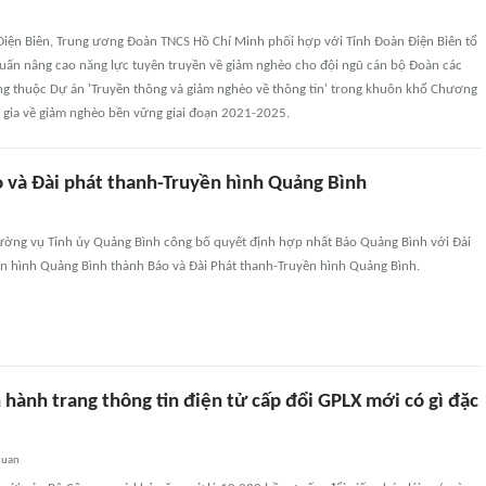
 Điện Biên, Trung ương Đoàn TNCS Hồ Chí Minh phối hợp với Tỉnh Đoàn Điện Biên tổ
huấn nâng cao năng lực tuyên truyền về giảm nghèo cho đội ngũ cán bộ Đoàn các
ộng thuộc Dự án 'Truyền thông và giảm nghèo về thông tin' trong khuôn khổ Chương
c gia về giảm nghèo bền vững giai đoạn 2021-2025.
 và Đài phát thanh-Truyền hình Quảng Bình
ường vụ Tỉnh ủy Quảng Bình công bố quyết định hợp nhất Báo Quảng Bình với Đài
ền hình Quảng Bình thành Báo và Đài Phát thanh-Truyền hình Quảng Bình.
hành trang thông tin điện tử cấp đổi GPLX mới có gì đặc
quan