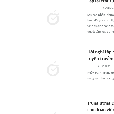
Lập lại trật 
1548
liên
Sau sáp nhập, phườ
hoạt động sản xuất,
tăng cường công tác
quyết tâm xây dựng
Hội nghị tập 
tuyên truyền
3
liên quan
Ngày 30/7, Trung ư
năng lực cho đội ng
Trung ương Đ
cho đoàn viê