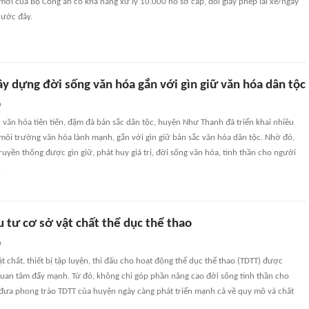
mới của Bộ Công an có khả năng xử lý 10.000 hồ sơ cấp, đổi giấy phép lái xe/ngày
rước đây.
y dựng đời sống văn hóa gắn với gìn giữ văn hóa dân tộc
n
văn hóa tiên tiến, đậm đà bản sắc dân tộc, huyện Như Thanh đã triển khai nhiều
môi trường văn hóa lành mạnh, gắn với gìn giữ bản sắc văn hóa dân tộc. Nhờ đó,
truyền thống được gìn giữ, phát huy giá trị, đời sống văn hóa, tinh thần cho người
.
 tư cơ sở vật chất thể dục thể thao
n
ật chất, thiết bị tập luyện, thi đấu cho hoạt động thể dục thể thao (TDTT) được
an tâm đẩy mạnh. Từ đó, không chỉ góp phần nâng cao đời sống tinh thần cho
đưa phong trào TDTT của huyện ngày càng phát triển mạnh cả về quy mô và chất