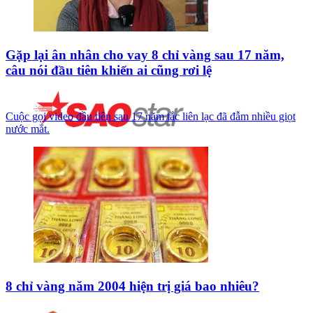
Gặp lại ân nhân cho vay 8 chỉ vàng sau 17 năm,
câu nói đầu tiên khiến ai cũng rơi lệ
Cuộc gọi video đầu tiên sau 17 năm tắc liên lạc đã đẫm nhiều giọt
nước mắt.
8 chỉ vàng năm 2004 hiện trị giá bao nhiêu?