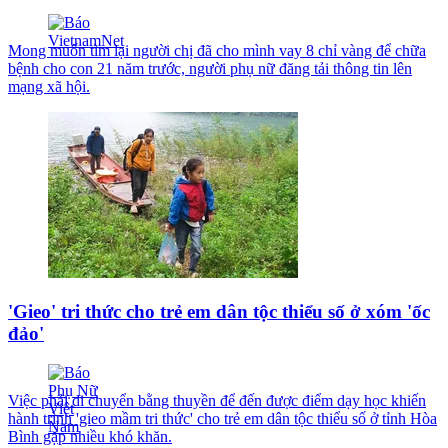
Mong muốn tìm lại người chị đã cho mình vay 8 chỉ vàng để chữa
bệnh cho con 21 năm trước, người phụ nữ đăng tải thông tin lên
mạng xã hội.
'Gieo' tri thức cho trẻ em dân tộc thiểu số ở xóm 'ốc
đảo'
Việc phải di chuyển bằng thuyền để đến được điểm dạy học khiến
hành trình 'gieo mầm tri thức' cho trẻ em dân tộc thiểu số ở tỉnh Hòa
Bình gặp nhiều khó khăn.