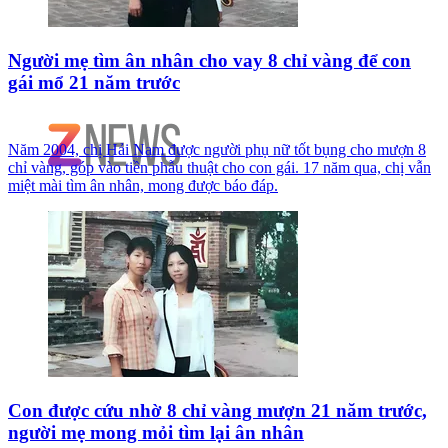
Người mẹ tìm ân nhân cho vay 8 chỉ vàng để con
gái mổ 21 năm trước
Năm 2004, chị Hải Nam được người phụ nữ tốt bụng cho mượn 8
chỉ vàng, góp vào tiền phẫu thuật cho con gái. 17 năm qua, chị vẫn
miệt mài tìm ân nhân, mong được báo đáp.
Con được cứu nhờ 8 chỉ vàng mượn 21 năm trước,
người mẹ mong mỏi tìm lại ân nhân