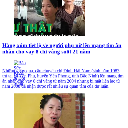
Hàng xóm tiết lộ về người phụ nữ lên mạng tìm ân
nhân cho vay 8 chỉ vàng suốt 21 năm
Những ngày qua, câu chuyện chị Đinh Hải Nam (sinh năm 1983,
trú tại xã Yên Phụ, huyện Yên Phong, tỉnh Bắc Ninh) lên mạng tìm
ân nhân cho vay 8 chỉ vàng từ năm 2004 nhưng bị mất liên lạc từ
năm 2008 đã nhận được rất nhiều sự quan tâm của dư luận.