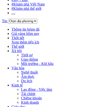
#Khám phá Việt Nam
#Khám phá thế giới
Tin
Thông tin bóng đá
Giá vàng hôm nay
Thời tiết
Xem thêm tiện ích
Thế giới
Xã hội
Thời sự
Giao thông
Môi trường - Khí hậu
Văn hóa
Nghệ thuật
Ẩm thực
Du lịch
Kinh tế
Lao động - Việc làm
Tài chính
Chứng khoán
Kinh doanh
Giáo dục