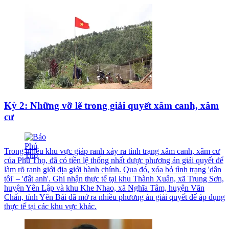
Kỳ 2: Những vỡ lẽ trong giải quyết xâm canh, xâm
cư
Trong nhiều khu vực giáp ranh xảy ra tình trạng xâm canh, xâm cư
của Phú Thọ, đã có tiền lệ thống nhất được phương án giải quyết để
làm rõ ranh giới địa giới hành chính. Qua đó, xóa bỏ tình trạng 'dân
tôi' – 'đất anh'. Ghi nhận thực tế tại khu Thành Xuân, xã Trung Sơn,
huyện Yên Lập và khu Khe Nhao, xã Nghĩa Tâm, huyện Văn
Chấn, tỉnh Yên Bái đã mở ra nhiều phương án giải quyết để áp dụng
thực tế tại các khu vực khác.