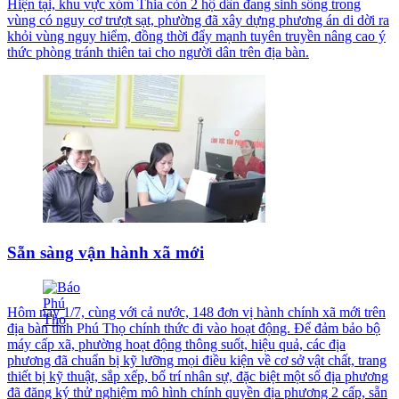
Hiện tại, khu vực xóm Thia còn 2 hộ dân đang sinh sống trong
vùng có nguy cơ trượt sạt, phường đã xây dựng phương án di dời ra
khỏi vùng nguy hiểm, đồng thời đẩy mạnh tuyên truyền nâng cao ý
thức phòng tránh thiên tai cho người dân trên địa bàn.
Sẵn sàng vận hành xã mới
Hôm nay 1/7, cùng với cả nước, 148 đơn vị hành chính xã mới trên
địa bàn tỉnh Phú Thọ chính thức đi vào hoạt động. Để đảm bảo bộ
máy cấp xã, phường hoạt động thông suốt, hiệu quả, các địa
phương đã chuẩn bị kỹ lưỡng mọi điều kiện về cơ sở vật chất, trang
thiết bị kỹ thuật, sắp xếp, bố trí nhân sự, đặc biệt một số địa phương
đã đăng ký thử nghiệm mô hình chính quyền địa phương 2 cấp, sẵn