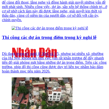
để cùng đối thoại, lắng nghe và đồng hành giải quyết những vấn đề
mới phát sinh. Nhiều công việc, dự án, sắp xếp hệ thống chính trị...ở
cơ sở nhờ cách làm này đã được lắng nghe, giải quyết kịp thời và
thấu đáo, củng cố niềm tin của người dân, cơ sở đối với cấp ủy,
chính quyền.
Thi công các dự án trọng điểm trong kỳ nghỉ lễ
Dù đang trong kỳ nghỉ lễ 30/4 và 1/5, nhưng tại nhiều xã, phường
của Hà Nội, không khí làm việc vẫn rất khẩn trương để đẩy nhanh
tiến độ giải phóng mặt bằng những dự án trọng điểm. Trên các công
trường, nhịp độ thi công cũng được duy trì liên tục nhằm bảo đảm
hoàn thành mục tiêu năm 2026.