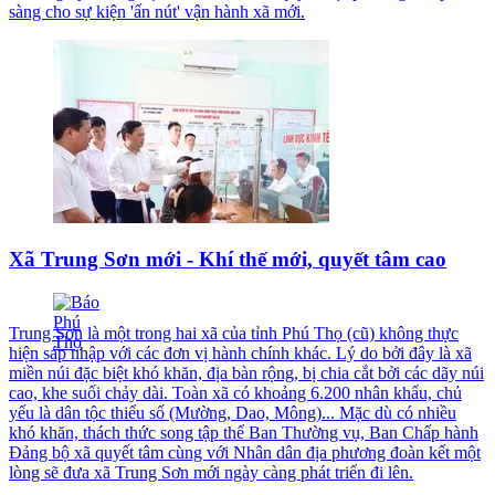
sàng cho sự kiện 'ấn nút' vận hành xã mới.
Xã Trung Sơn mới - Khí thế mới, quyết tâm cao
Trung Sơn là một trong hai xã của tỉnh Phú Thọ (cũ) không thực
hiện sáp nhập với các đơn vị hành chính khác. Lý do bởi đây là xã
miền núi đặc biệt khó khăn, địa bàn rộng, bị chia cắt bởi các dãy núi
cao, khe suối chảy dài. Toàn xã có khoảng 6.200 nhân khẩu, chủ
yếu là dân tộc thiểu số (Mường, Dao, Mông)... Mặc dù có nhiều
khó khăn, thách thức song tập thể Ban Thường vụ, Ban Chấp hành
Đảng bộ xã quyết tâm cùng với Nhân dân địa phương đoàn kết một
lòng sẽ đưa xã Trung Sơn mới ngày càng phát triển đi lên.