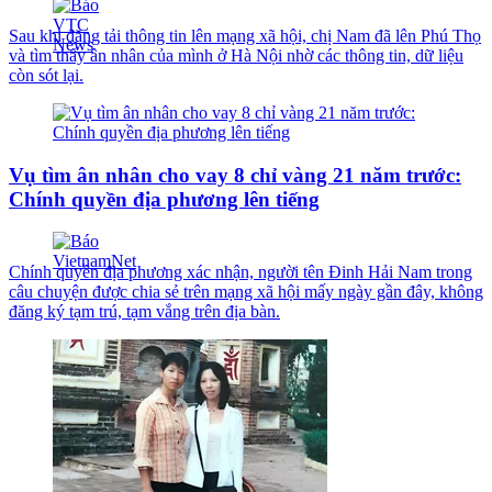
Sau khi đăng tải thông tin lên mạng xã hội, chị Nam đã lên Phú Thọ
và tìm thấy ân nhân của mình ở Hà Nội nhờ các thông tin, dữ liệu
còn sót lại.
Vụ tìm ân nhân cho vay 8 chỉ vàng 21 năm trước:
Chính quyền địa phương lên tiếng
Chính quyền địa phương xác nhận, người tên Đinh Hải Nam trong
câu chuyện được chia sẻ trên mạng xã hội mấy ngày gần đây, không
đăng ký tạm trú, tạm vắng trên địa bàn.