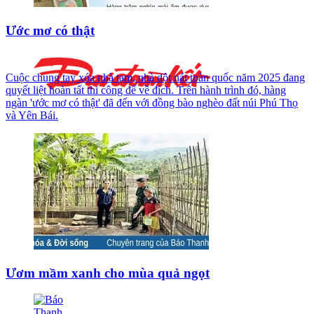
Ước mơ có thật
Cuộc chung tay xóa nhà tạm, nhà dột nát toàn quốc năm 2025 đang
quyết liệt hoàn tất thi công để về đích. Trên hành trình đó, hàng
ngàn 'ước mơ có thật' đã đến với đồng bào nghèo đất núi Phú Thọ
và Yên Bái.
Ươm mầm xanh cho mùa quả ngọt