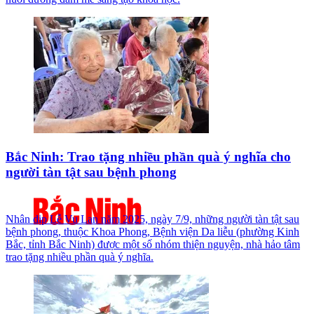
Bắc Ninh: Trao tặng nhiều phần quà ý nghĩa cho
người tàn tật sau bệnh phong
Nhân dịp Lễ Vu Lan năm 2025, ngày 7/9, những người tàn tật sau
bệnh phong, thuộc Khoa Phong, Bệnh viện Da liễu (phường Kinh
Bắc, tỉnh Bắc Ninh) được một số nhóm thiện nguyện, nhà hảo tâm
trao tặng nhiều phần quà ý nghĩa.