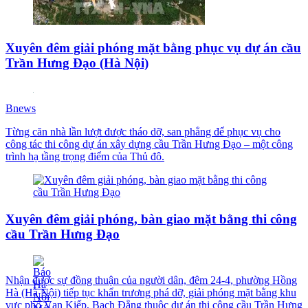
Xuyên đêm giải phóng mặt bằng phục vụ dự án cầu
Trần Hưng Đạo (Hà Nội)
Bnews
Từng căn nhà lần lượt được tháo dỡ, san phẳng để phục vụ cho
công tác thi công dự án xây dựng cầu Trần Hưng Đạo – một công
trình hạ tầng trọng điểm của Thủ đô.
Xuyên đêm giải phóng, bàn giao mặt bằng thi công
cầu Trần Hưng Đạo
Nhận được sự đồng thuận của người dân, đêm 24-4, phường Hồng
Hà (Hà Nội) tiếp tục khẩn trương phá dỡ, giải phóng mặt bằng khu
vực phố Vạn Kiếp, Bạch Đằng thuộc dự án thi công cầu Trần Hưng