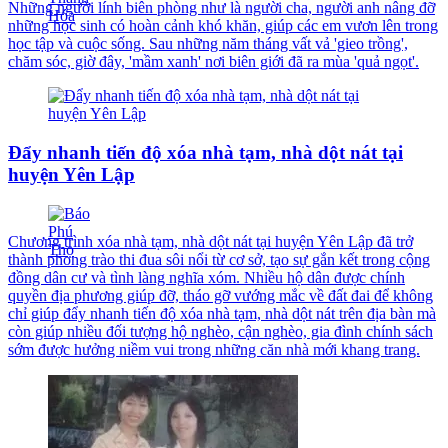
Những người lính biên phòng như là người cha, người anh nâng đỡ
những học sinh có hoàn cảnh khó khăn, giúp các em vươn lên trong
học tập và cuộc sống. Sau những năm tháng vất vả 'gieo trồng',
chăm sóc, giờ đây, 'mầm xanh' nơi biên giới đã ra mùa 'quả ngọt'.
Đẩy nhanh tiến độ xóa nhà tạm, nhà dột nát tại
huyện Yên Lập
Chương trình xóa nhà tạm, nhà dột nát tại huyện Yên Lập đã trở
thành phong trào thi đua sôi nổi từ cơ sở, tạo sự gắn kết trong cộng
đồng dân cư và tình làng nghĩa xóm. Nhiều hộ dân được chính
quyền địa phương giúp đỡ, tháo gỡ vướng mắc về đất đai để không
chỉ giúp đẩy nhanh tiến độ xóa nhà tạm, nhà dột nát trên địa bàn mà
còn giúp nhiều đối tượng hộ nghèo, cận nghèo, gia đình chính sách
sớm được hưởng niềm vui trong những căn nhà mới khang trang.