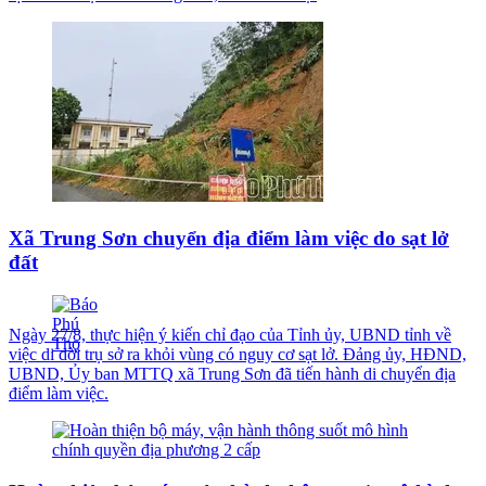
Xã Trung Sơn chuyển địa điểm làm việc do sạt lở
đất
Ngày 27/8, thực hiện ý kiến chỉ đạo của Tỉnh ủy, UBND tỉnh về
việc di dời trụ sở ra khỏi vùng có nguy cơ sạt lở. Đảng ủy, HĐND,
UBND, Ủy ban MTTQ xã Trung Sơn đã tiến hành di chuyển địa
điểm làm việc.