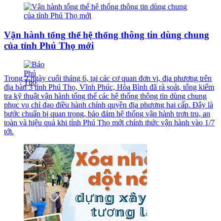
Vận hành tổng thể hệ thống thông tin dùng chung
của tỉnh Phú Thọ mới
Trong 2 ngày cuối tháng 6, tại các cơ quan đơn vị, địa phương trên
địa bàn 3 tỉnh Phú Thọ, Vĩnh Phúc, Hòa Bình đã rà soát, tổng kiểm
tra kỹ thuật vận hành tổng thể các hệ thống thông tin dùng chung
phục vụ chỉ đạo điều hành chính quyền địa phương hai cấp. Đây là
bước chuẩn bị quan trọng, bảo đảm hệ thống vận hành trơn tru, an
toàn và hiệu quả khi tỉnh Phú Thọ mới chính thức vận hành vào 1/7
tới.