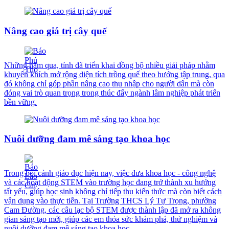
Nâng cao giá trị cây quế
Những năm qua, tỉnh đã triển khai đồng bộ nhiều giải pháp nhằm
khuyến khích mở rộng diện tích trồng quế theo hướng tập trung, qua
đó không chỉ góp phần nâng cao thu nhập cho người dân mà còn
đóng vai trò quan trọng trong thúc đẩy ngành lâm nghiệp phát triển
bền vững.
Nuôi dưỡng đam mê sáng tạo khoa học
Trong bối cảnh giáo dục hiện nay, việc đưa khoa học - công nghệ
và các hoạt động STEM vào trường học đang trở thành xu hướng
tất yếu, giúp học sinh không chỉ tiếp thu kiến thức mà còn biết cách
vận dụng vào thực tiễn. Tại Trường THCS Lý Tự Trọng, phường
Cam Đường, các câu lạc bộ STEM được thành lập đã mở ra không
gian sáng tạo mới, giúp các em thỏa sức khám phá, thử nghiệm và
nuôi dưỡng đam mê sáng tạo khoa học.