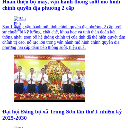
Hoàn thiện bộ máy, vận hành thông suốt mô hình
chính quyền địa phương 2 cấp
Sau 1 tháng vận hành mô hình chính quyền địa phương 2 cấp, với
sự chuẩn bị kỹ lưỡng, chặt chẽ, khoa học và tinh thần đoàn kết,
thống nhất, toàn bộ hệ thống chính trị của tỉnh đã thể hiện quyết tâm
chính trị cao, nỗ lực lớn trong vận hành mô hình chính quyền địa
phương hai cấp đảm bảo thông suốt, hiệu quả.
Đại hội Đảng bộ xã Trung Sơn lần thứ I, nhiệm kỳ
2025-2030