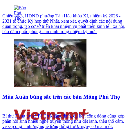
Chiều 30/3, HĐND phường Tân Hòa khóa XI, nhiệm kỳ 2026 -
2031 tổ chức Kỳ họp thứ Nhất, xem xét, quyết định các nội dung
quan trọng, tạo cơ sở triển khai nhiệm vụ phát triển kinh tế - xã hội,
bảo đảm quốc phòng - an ninh trong nhiệm kỳ mới.
Mùa Xuân bừng sắc trên các bản Mông Phú Thọ
Bí thư Đảng ủy xã Pà Cò khẳng định, du lịch cộng đồng cũng góp
phần hồi sinh nhiều nghề truyền thống như dệt lanh, thêu thổ cẩm,
vẽ sáp ong – những nghề từng đứng trước nguy cơ mai một.