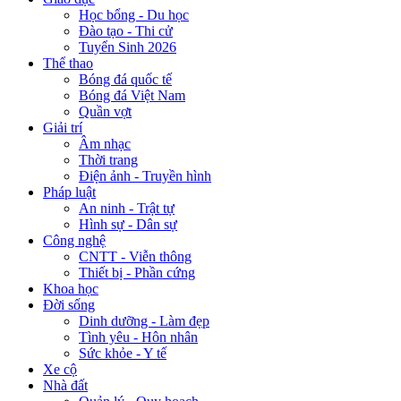
Học bổng - Du học
Đào tạo - Thi cử
Tuyển Sinh 2026
Thể thao
Bóng đá quốc tế
Bóng đá Việt Nam
Quần vợt
Giải trí
Âm nhạc
Thời trang
Điện ảnh - Truyền hình
Pháp luật
An ninh - Trật tự
Hình sự - Dân sự
Công nghệ
CNTT - Viễn thông
Thiết bị - Phần cứng
Khoa học
Đời sống
Dinh dưỡng - Làm đẹp
Tình yêu - Hôn nhân
Sức khỏe - Y tế
Xe cộ
Nhà đất