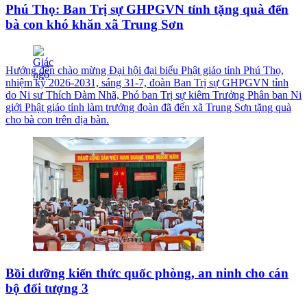
Phú Thọ: Ban Trị sự GHPGVN tỉnh tặng quà đến
bà con khó khăn xã Trung Sơn
Hướng đến chào mừng Đại hội đại biểu Phật giáo tỉnh Phú Thọ,
nhiệm kỳ 2026-2031, sáng 31-7, đoàn Ban Trị sự GHPGVN tỉnh
do Ni sư Thích Đàm Nhã, Phó ban Trị sự kiêm Trưởng Phân ban Ni
giới Phật giáo tỉnh làm trưởng đoàn đã đến xã Trung Sơn tặng quà
cho bà con trên địa bàn.
Bồi dưỡng kiến thức quốc phòng, an ninh cho cán
bộ đối tượng 3