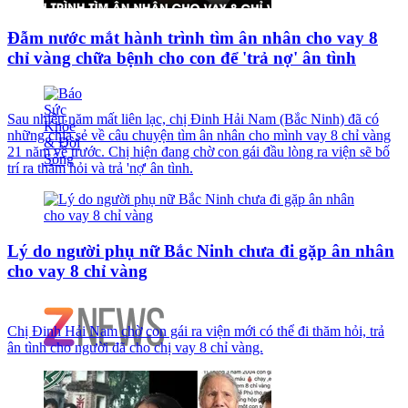
Đẫm nước mắt hành trình tìm ân nhân cho vay 8
chỉ vàng chữa bệnh cho con để 'trả nợ' ân tình
Sau nhiều năm mất liên lạc, chị Đinh Hải Nam (Bắc Ninh) đã có
những chia sẻ về câu chuyện tìm ân nhân cho mình vay 8 chỉ vàng
21 năm về trước. Chị hiện đang chờ con gái đầu lòng ra viện sẽ bố
trí ra thăm hỏi và trả 'nợ' ân tình.
Lý do người phụ nữ Bắc Ninh chưa đi gặp ân nhân
cho vay 8 chỉ vàng
Chị Đinh Hải Nam chờ con gái ra viện mới có thể đi thăm hỏi, trả
ân tình cho người đã cho chị vay 8 chỉ vàng.