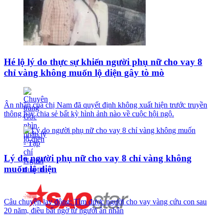
Hé lộ lý do thực sự khiến người phụ nữ cho vay 8
chỉ vàng không muốn lộ diện gây tò mò
Ân nhân của chị Nam đã quyết định không xuất hiện trước truyền
thông hay chia sẻ bất kỳ hình ảnh nào về cuộc hội ngộ.
Lý do người phụ nữ cho vay 8 chỉ vàng không
muốn lộ diện
Câu chuyện lay động: Tìm được người cho vay vàng cứu con sau
20 năm, điều bất ngờ từ người ân nhân