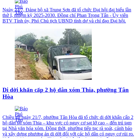
Ngày 23/7, Đảng bộ xã Trung Sơn đã tổ chức Đại hội đại biểu lần
thứ I, nhiệm kỳ 2025-2030. Đồng chí Phan Trọng Tấn - Ủy viên
BTV Tỉnh ủy, Phó Chủ tịch UBND tỉnh dự và chỉ đạo Đại hội.
Di dời khẩn cấp 2 hộ dân xóm Thia, phường Tân
Hòa
Chiều tối ngày 21/7, phường Tân Hòa đã tổ chức di dời khẩn cấp 2
hộ dân tại xóm Thia – khu vực có nguy cơ sạt lở cao – đến trú tạm
tại Nhà văn hóa xóm. Đồng thời, phường tiếp tục rà soát, cảnh báo
và xây dựng phương án di dời đối với các hộ dân có nguy cơ rủi ro.