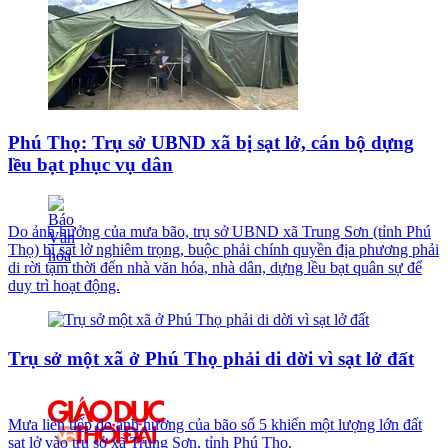
Phú Thọ: Trụ sở UBND xã bị sạt lở, cán bộ dựng
lều bạt phục vụ dân
Do ảnh hưởng của mưa bão, trụ sở UBND xã Trung Sơn (tỉnh Phú
Thọ) bị sạt lở nghiêm trọng, buộc phải chính quyền địa phương phải
di rời tạm thời đến nhà văn hóa, nhà dân, dựng lều bạt quân sự để
duy trì hoạt động.
Trụ sở một xã ở Phú Thọ phải di dời vì sạt lở đất
Mưa liên tiếp do ảnh hưởng của bão số 5 khiến một lượng lớn đất
sạt lở vào trụ sở xã Trung Sơn, tỉnh Phú Thọ.