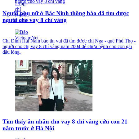
Người phụ nữ ở Bắc Ninh thông báo đã tìm được
người cho vay 8 chỉ vàng
Chị Đinh Hải Nam báo tin vui đã tìm được chị Nga - quê Phú Thọ -
người cho chị vay 8 chỉ vàng năm 2004 để chữa bệnh cho con gái
đầu lòng.
Tìm thấy ân nhân cho vay 8 chỉ vàng cứu con 21
năm trước ở Hà Nội