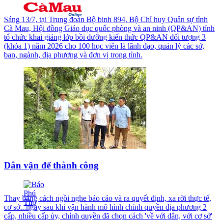
Sáng 13/7, tại Trung đoàn Bộ binh 894, Bộ Chỉ huy Quân sự tỉnh
Cà Mau, Hội đồng Giáo dục quốc phòng và an ninh (QP&AN) tỉnh
tổ chức khai giảng lớp bồi dưỡng kiến thức QP&AN đối tượng 3
(khóa 1) năm 2026 cho 100 học viên là lãnh đạo, quản lý các sở,
ban, ngành, địa phương và đơn vị trong tỉnh.
Dân vận để thành công
Thay bằng cách ngồi nghe báo cáo và ra quyết định, xa rời thực tế,
cơ sở...ngay sau khi vận hành mô hình chính quyền địa phương 2
cấp, nhiều cấp ủy, chính quyền đã chọn cách 'về với dân, với cơ sở'