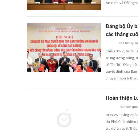
An ninh và Đối ngoạ
Đảng bộ Ủy b
các tháng cu
414
liên quan
Chiều 31/7, tại trụ
Trung ương Đảng, B
Lê Tấn Tới, Đảng bộ
quyết định của Ban 
chuyên môn 6 tháng
Hoàn thiện L
414
liên qua
HNN.VN - Sáng 22/7
do Phó Chủ nhiệm Ủ
tra dự án Luật Thỏa