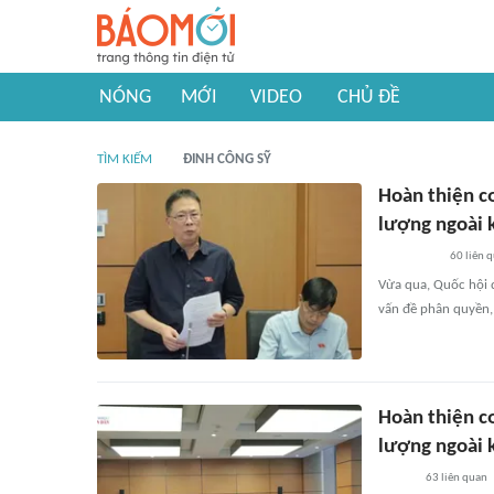
NÓNG
MỚI
VIDEO
CHỦ ĐỀ
TÌM KIẾM
ĐINH CÔNG SỸ
Hoàn thiện cơ
lượng ngoài 
60
liên 
Vừa qua, Quốc hội đ
vấn đề phân quyền, 
Hoàn thiện cơ
lượng ngoài 
63
liên quan