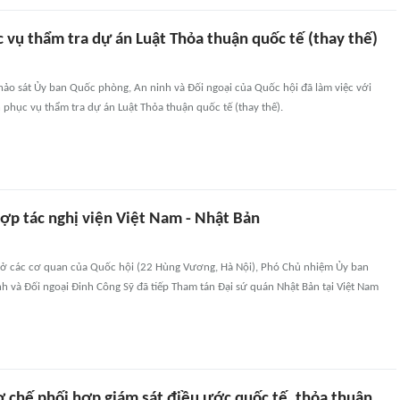
 vụ thẩm tra dự án Luật Thỏa thuận quốc tế (thay thế)
hảo sát Ủy ban Quốc phòng, An ninh và Đối ngoại của Quốc hội đã làm việc với
phục vụ thẩm tra dự án Luật Thỏa thuận quốc tế (thay thế).
ợp tác nghị viện Việt Nam - Nhật Bản
ụ sở các cơ quan của Quốc hội (22 Hùng Vương, Hà Nội), Phó Chủ nhiệm Ủy ban
 và Đối ngoại Đinh Công Sỹ đã tiếp Tham tán Đại sứ quán Nhật Bản tại Việt Nam
ơ chế phối hợp giám sát điều ước quốc tế, thỏa thuận