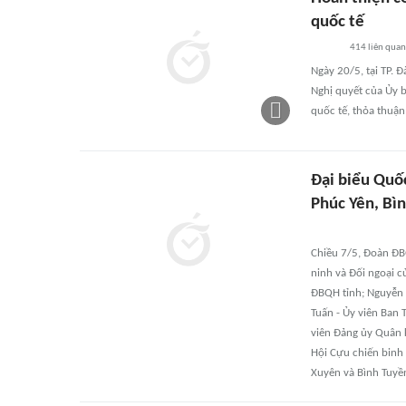
quốc tế
414
liên quan
Ngày 20/5, tại TP. 
Nghị quyết của Ủy 
quốc tế, thỏa thuận
Đại biểu Quốc
Phúc Yên, Bì
Chiều 7/5, Đoàn ĐB
ninh và Đối ngoại 
ĐBQH tỉnh; Nguyễn 
Tuấn - Ủy viên Ban
viên Đảng ủy Quân 
Hội Cựu chiến binh 
Xuyên và Bình Tuyền