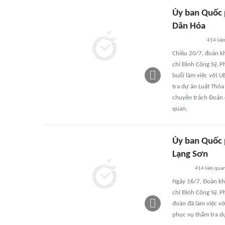
Ủy ban Quốc p
Dân Hóa
414
liê
Chiều 20/7, đoàn k
chí Đinh Công Sỹ, 
buổi làm việc với U
tra dự án Luật Thỏ
chuyên trách Đoàn đ
quan.
Ủy ban Quốc p
Lạng Sơn
414
liên qua
Ngày 16/7, Đoàn kh
chí Đinh Công Sỹ, 
đoàn đã làm việc vớ
phục vụ thẩm tra dự