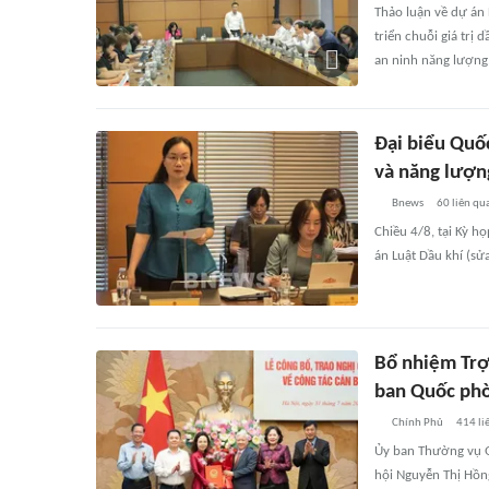
Thảo luận về dự án 
triển chuỗi giá trị
an ninh năng lượng
Đại biểu Quốc
và năng lượn
Bnews
60
liên qu
Chiều 4/8, tại Kỳ h
án Luật Dầu khí (sửa
Bổ nhiệm Trợ
ban Quốc phò
Chính Phủ
414
li
Ủy ban Thường vụ Q
hội Nguyễn Thị Hồn