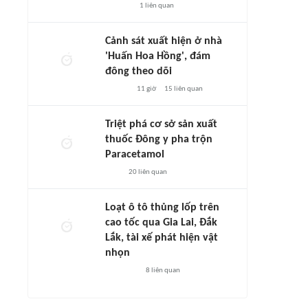
1
liên quan
Cảnh sát xuất hiện ở nhà
'Huấn Hoa Hồng', đám
đông theo dõi
11 giờ
15
liên quan
Triệt phá cơ sở sản xuất
thuốc Đông y pha trộn
Paracetamol
20
liên quan
Loạt ô tô thủng lốp trên
cao tốc qua Gia Lai, Đắk
Lắk, tài xế phát hiện vật
nhọn
8
liên quan