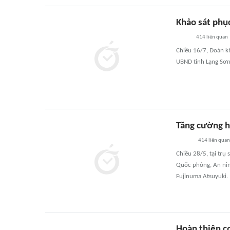
Khảo sát phục
414
liên quan
Chiều 16/7, Đoàn k
UBND tỉnh Lạng Sơn 
Tăng cường h
414
liên quan
Chiều 28/5, tại tr
Quốc phòng, An ninh
Fujinuma Atsuyuki.
Hoàn thiện c