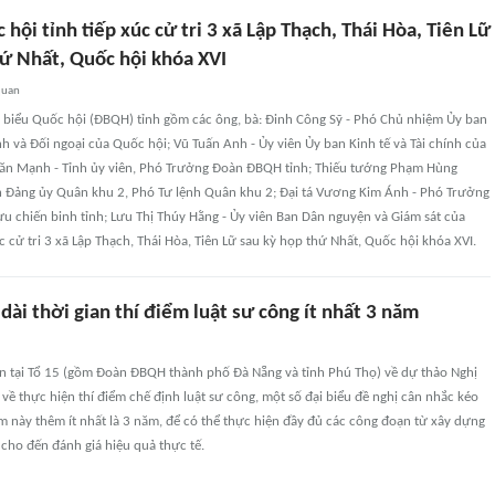
 hội tỉnh tiếp xúc cử tri 3 xã Lập Thạch, Thái Hòa, Tiên Lữ
hứ Nhất, Quốc hội khóa XVI
quan
i biểu Quốc hội (ĐBQH) tỉnh gồm các ông, bà: Đinh Công Sỹ - Phó Chủ nhiệm Ủy ban
 và Đối ngoại của Quốc hội; Vũ Tuấn Anh - Ủy viên Ủy ban Kinh tế và Tài chính của
ăn Mạnh - Tỉnh ủy viên, Phó Trưởng Đoàn ĐBQH tỉnh; Thiếu tướng Phạm Hùng
n Đảng ủy Quân khu 2, Phó Tư lệnh Quân khu 2; Đại tá Vương Kim Ánh - Phó Trưởng
ựu chiến binh tỉnh; Lưu Thị Thúy Hằng - Ủy viên Ban Dân nguyện và Giám sát của
c cử tri 3 xã Lập Thạch, Thái Hòa, Tiên Lữ sau kỳ họp thứ Nhất, Quốc hội khóa XVI.
dài thời gian thí điểm luật sư công ít nhất 3 năm
ận tại Tổ 15 (gồm Đoàn ĐBQH thành phố Đà Nẵng và tỉnh Phú Thọ) về dự thảo Nghị
về thực hiện thí điểm chế định luật sư công, một số đại biểu đề nghị cân nhắc kéo
iểm này thêm ít nhất là 3 năm, để có thể thực hiện đầy đủ các công đoạn từ xây dựng
i cho đến đánh giá hiệu quả thực tế.