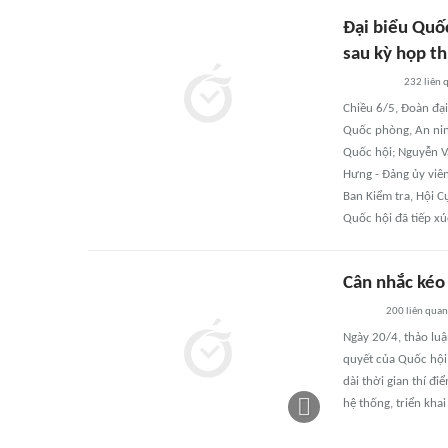
Đại biểu Quốc
sau kỳ họp t
232
liên 
Chiều 6/5, Đoàn đạ
Quốc phòng, An ninh
Quốc hội; Nguyễn V
Hưng - Đảng ủy viê
Ban Kiểm tra, Hội C
Quốc hội đã tiếp xú
Cân nhắc kéo 
200
liên quan
Ngày 20/4, thảo lu
quyết của Quốc hội 
dài thời gian thí đ
hệ thống, triển kha