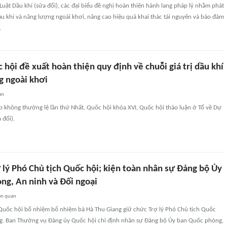
Luật Dầu khí (sửa đổi), các đại biểu đề nghị hoàn thiện hành lang pháp lý nhằm phát
 dầu khí và năng lượng ngoài khơi, nâng cao hiệu quả khai thác tài nguyên và bảo đảm
.
 hội đề xuất hoàn thiện quy định về chuỗi giá trị dầu khí
g ngoài khơi
an
ọp không thường lệ lần thứ Nhất, Quốc hội khóa XVI, Quốc hội thảo luận ở Tổ về Dự
 đổi).
 lý Phó Chủ tịch Quốc hội; kiện toàn nhân sự Đảng bộ Ủy
ng, An ninh và Đối ngoại
ên quan
uốc hội bổ nhiệm bổ nhiệm bà Hà Thu Giang giữ chức Trợ lý Phó Chủ tịch Quốc
g. Ban Thường vụ Đảng ủy Quốc hội chỉ định nhân sự Đảng bộ Ủy ban Quốc phòng,