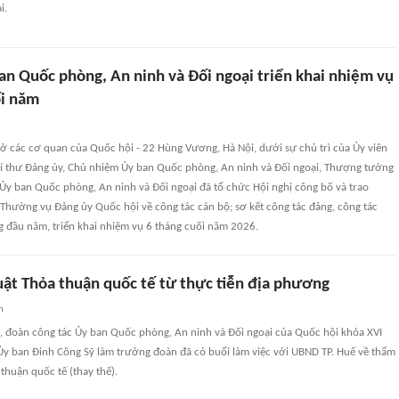
i.
an Quốc phòng, An ninh và Đối ngoại triển khai nhiệm vụ
ối năm
 sở các cơ quan của Quốc hội - 22 Hùng Vương, Hà Nội, dưới sự chủ trì của Ủy viên
í thư Đảng ủy, Chủ nhiệm Ủy ban Quốc phòng, An ninh và Đối ngoại, Thượng tướng
 Ủy ban Quốc phòng, An ninh và Đối ngoại đã tổ chức Hội nghị công bố và trao
Thường vụ Đảng ủy Quốc hội về công tác cán bộ; sơ kết công tác đảng, công tác
 đầu năm, triển khai nhiệm vụ 6 tháng cuối năm 2026.
uật Thỏa thuận quốc tế từ thực tiễn địa phương
n
, đoàn công tác Ủy ban Quốc phòng, An ninh và Đối ngoại của Quốc hội khóa XVI
y ban Đinh Công Sỹ làm trưởng đoàn đã có buổi làm việc với UBND TP. Huế về thẩm
 thuận quốc tế (thay thế).