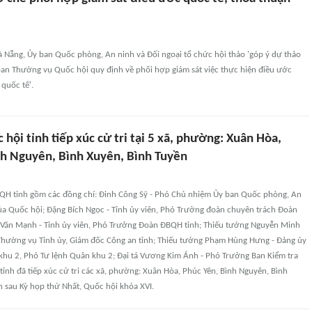
Đà Nẵng, Ủy ban Quốc phòng, An ninh và Đối ngoại tổ chức hội thảo 'góp ý dự thảo
ban Thường vụ Quốc hội quy định về phối hợp giám sát việc thực hiện điều ước
 quốc tế'.
 hội tỉnh tiếp xúc cử tri tại 5 xã, phường: Xuân Hòa,
nh Nguyên, Bình Xuyên, Bình Tuyền
QH tỉnh gồm các đồng chí: Đinh Công Sỹ - Phó Chủ nhiệm Ủy ban Quốc phòng, An
của Quốc hội; Đặng Bích Ngọc - Tỉnh ủy viên, Phó Trưởng đoàn chuyên trách Đoàn
Văn Mạnh - Tỉnh ủy viên, Phó Trưởng Đoàn ĐBQH tỉnh; Thiếu tướng Nguyễn Minh
 Thường vụ Tỉnh ủy, Giám đốc Công an tỉnh; Thiếu tướng Phạm Hùng Hưng - Đảng ủy
khu 2, Phó Tư lệnh Quân khu 2; Đại tá Vương Kim Ánh - Phó Trưởng Ban Kiểm tra
tỉnh đã tiếp xúc cử tri các xã, phường: Xuân Hòa, Phúc Yên, Bình Nguyên, Bình
 sau Kỳ họp thứ Nhất, Quốc hội khóa XVI.