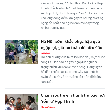
vào ký ức của người dân thôn Đa Hội (xã Hợp
Thịnh, Bắc Ninh) như một biến cố thiên tai lịch
sử. Trận lũ lụt kinh hoàng với mức độ tàn phá
khó lòng đong đếm, đã gây ra những thiệt hại
nặng nề nhất cho người dân nơi đây trong
nhiều thập kỷ qua.
Hà Nội: sớm khắc phục hậu quả
ngập lụt, giữ an toàn đê hữu Cầu
Do ảnh hưởng của mưa lớn kéo dài, mực nước
sông Cầu lên cao đã gây ngập lụt nghiêm
trọng nhiều khu dân cư ven sông. Hàng ngàn
hộ dân thuộc các xã Trung Giã, Đa Phúc bị
ngập sâu nước, ảnh hưởng lớn đến đời sống,
sản xuất.
Chăm sóc trẻ em tránh trú bão nơi
'rốn lũ' Hợp Thịnh