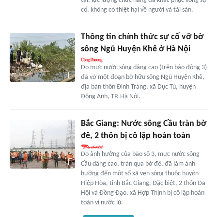
tại, lực lượng chức năng đã khắc phục xong sự
cố, không có thiệt hại về người và tài sản.
Thông tin chính thức sự cố vỡ bờ
sông Ngũ Huyện Khê ở Hà Nội
Do mực nước sông dâng cao (trên báo động 3)
đã vỡ một đoạn bờ hữu sông Ngũ Huyện Khê,
địa bàn thôn Đình Tràng, xã Dục Tú, huyện
Đông Anh, TP. Hà Nội.
Bắc Giang: Nước sông Cầu tràn bờ
đê, 2 thôn bị cô lập hoàn toàn
Do ảnh hưởng của bão số 3, mực nước sông
Cầu dâng cao, tràn qua bờ đê, đã làm ảnh
hưởng đến một số xã ven sông thuộc huyện
Hiệp Hòa, tỉnh Bắc Giang. Đặc biệt, 2 thôn Đa
Hội và Đồng Đạo, xã Hợp Thịnh bị cô lập hoàn
toàn vì nước lũ.