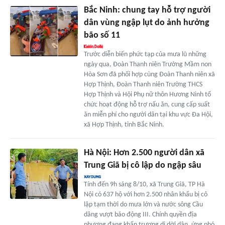
Bắc Ninh: chung tay hỗ trợ người
dân vùng ngập lụt do ảnh hưởng
bão số 11
Trước diễn biến phức tạp của mưa lũ những
ngày qua, Đoàn Thanh niên Trường Mầm non
Hòa Sơn đã phối hợp cùng Đoàn Thanh niên xã
Hợp Thịnh, Đoàn Thanh niên Trường THCS
Hợp Thịnh và Hội Phụ nữ thôn Hương Ninh tổ
chức hoạt động hỗ trợ nấu ăn, cung cấp suất
ăn miễn phí cho người dân tại khu vực Đa Hội,
xã Hợp Thịnh, tỉnh Bắc Ninh.
Hà Nội: Hơn 2.500 người dân xã
Trung Giã bị cô lập do ngập sâu
Tính đến 9h sáng 8/10, xã Trung Giã, TP Hà
Nội có 637 hộ với hơn 2.500 nhân khẩu bị cô
lập tạm thời do mưa lớn và nước sông Cầu
dâng vượt báo động III. Chính quyền địa
phương đang khẩn trương di dời dân, ứng phó