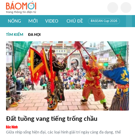
NÓNG
MỚI
VIDEO
CHỦ ĐỀ
#ASEAN Cup 2026
#Trí tuệ nhân tạo
#Mỹ - Iran
#Khám phá Việt Nam
TÌM KIẾM
ĐA HỘI
#Khám phá thế giới
Đất tuồng vang tiếng trống chầu
Giữa nhịp sống hiện đại, các loại hình giải trí ngày càng đa dạng, thế