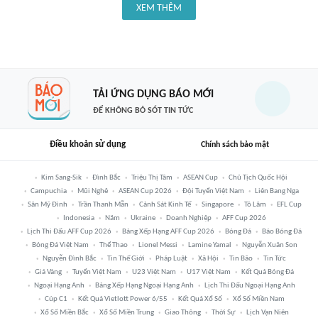
XEM THÊM
TẢI ỨNG DỤNG BÁO MỚI
ĐỂ KHÔNG BỎ SÓT TIN TỨC
Điều khoản sử dụng
Chính sách bảo mật
Kim Sang-Sik
Đình Bắc
Triệu Thị Tâm
ASEAN Cup
Chủ Tịch Quốc Hội
Campuchia
Mũi Nghê
ASEAN Cup 2026
Đội Tuyển Việt Nam
Liên Bang Nga
Sân Mỹ Đình
Trần Thanh Mẫn
Cảnh Sát Kinh Tế
Singapore
Tô Lâm
EFL Cup
Indonesia
Năm
Ukraine
Doanh Nghiệp
AFF Cup 2026
Lịch Thi Đấu AFF Cup 2026
Bảng Xếp Hạng AFF Cup 2026
Bóng Đá
Báo Bóng Đá
Bóng Đá Việt Nam
Thể Thao
Lionel Messi
Lamine Yamal
Nguyễn Xuân Son
Nguyễn Đình Bắc
Tin Thế Giới
Pháp Luật
Xã Hội
Tin Bão
Tin Tức
Giá Vàng
Tuyển Việt Nam
U23 Việt Nam
U17 Việt Nam
Kết Quả Bóng Đá
Ngoại Hạng Anh
Bảng Xếp Hạng Ngoại Hạng Anh
Lịch Thi Đấu Ngoại Hạng Anh
Cúp C1
Kết Quả Vietlott Power 6/55
Kết Quả Xổ Số
Xổ Số Miền Nam
Xổ Số Miền Bắc
Xổ Số Miền Trung
Giao Thông
Thời Sự
Lịch Vạn Niên