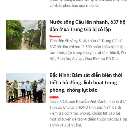
và khắc phục hậu quả mưa lũ.
Nước sông Cầu lên nhanh, 637 hộ
dân ở xã Trung Giã bị cô lập
Tính đến 9h sáng 8-10, toàn xã Trung Giã có
637 hộ dân với hơn 2.500 nhân khẩu bị cô lập
tạm thời, tập trung chủ yếu tại các thôn 8, Đa
Hội, Bình An, An Lạc, Hòa Bình và Đô Tân.
Bắc Ninh: Bám sát diễn biến thời
tiết, chủ động, linh hoạt trong
phòng, chống lụt bão
Ngày 7/10, ông Nguyễn Việt Oanh, Phó Bí thư
Tỉnh ủy, Chủ tịch HĐND tỉnh Bắc Ninh đã đi
kiểm tra công tác phòng, chống lụt bão tại
một số tuyến đê trọng điểm thuộc các xã: Hợp
Thịnh và Xuân Cẩm.