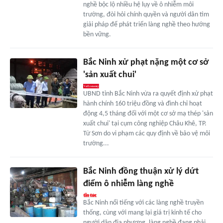
nghề bộc lộ nhiều hệ lụy về ô nhiễm môi
trường, đòi hỏi chính quyền và người dân tìm
giải pháp để phát triển làng nghề theo hướng
bền vững.
Bắc Ninh xử phạt nặng một cơ sở
'sản xuất chui'
UBND tỉnh Bắc Ninh vừa ra quyết định xử phạt
hành chính 160 triệu đồng và đình chỉ hoạt
động 4,5 tháng đối với một cơ sở mạ thép 'sản
xuất chui' tại cụm công nghiệp Châu Khê, TP.
Từ Sơn do vi phạm các quy định về bảo vệ môi
trường...
Bắc Ninh đồng thuận xử lý dứt
điểm ô nhiễm làng nghề
Bắc Ninh nổi tiếng với các làng nghề truyền
thống, cùng với mang lại giá trị kinh tế cho
người dân địa phương, làng nghề đang phải