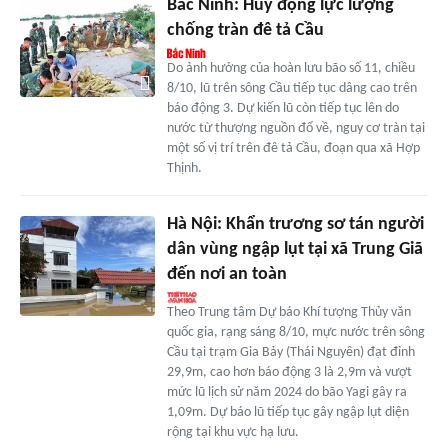
Bắc Ninh: Huy động lực lượng
chống tràn đê tả Cầu
Do ảnh hưởng của hoàn lưu bão số 11, chiều
8/10, lũ trên sông Cầu tiếp tục dâng cao trên
báo động 3. Dự kiến lũ còn tiếp tục lên do
nước từ thượng nguồn đổ về, nguy cơ tràn tại
một số vị trí trên đê tả Cầu, đoạn qua xã Hợp
Thịnh.
Hà Nội: Khẩn trương sơ tán người
dân vùng ngập lụt tại xã Trung Giã
đến nơi an toàn
Theo Trung tâm Dự báo Khí tượng Thủy văn
quốc gia, rạng sáng 8/10, mực nước trên sông
Cầu tại trạm Gia Bảy (Thái Nguyên) đạt đỉnh
29,9m, cao hơn báo động 3 là 2,9m và vượt
mức lũ lịch sử năm 2024 do bão Yagi gây ra
1,09m. Dự báo lũ tiếp tục gây ngập lụt diện
rộng tại khu vực hạ lưu.