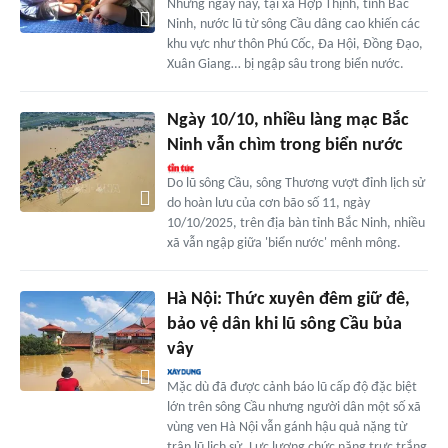
Những ngày này, tại xã Hợp Thịnh, tỉnh Bắc
Ninh, nước lũ từ sông Cầu dâng cao khiến các
khu vực như thôn Phú Cốc, Đa Hội, Đồng Đạo,
Xuân Giang… bị ngập sâu trong biển nước.
Ngày 10/10, nhiều làng mạc Bắc
Ninh vẫn chìm trong biển nước
Do lũ sông Cầu, sông Thương vượt đỉnh lịch sử
do hoàn lưu của cơn bão số 11, ngày
10/10/2025, trên địa bàn tỉnh Bắc Ninh, nhiều
xã vẫn ngập giữa 'biển nước' mênh mông.
Hà Nội: Thức xuyên đêm giữ đê,
bảo vệ dân khi lũ sông Cầu bủa
vây
Mặc dù đã được cảnh báo lũ cấp độ đặc biệt
lớn trên sông Cầu nhưng người dân một số xã
vùng ven Hà Nội vẫn gánh hậu quả nặng từ
trận lũ lịch sử. Lực lượng chức năng trực trắng