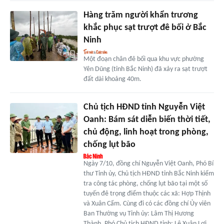
Hàng trăm người khẩn trương
khắc phục sạt trượt đê bối ở Bắc
Ninh
Một đoạn chân đê bối qua khu vực phường
Yên Dũng (tỉnh Bắc Ninh) đã xảy ra sạt trượt
đất dài khoảng 40m.
Chủ tịch HĐND tỉnh Nguyễn Việt
Oanh: Bám sát diễn biến thời tiết,
chủ động, linh hoạt trong phòng,
chống lụt bão
Ngày 7/10, đồng chí Nguyễn Việt Oanh, Phó Bí
thư Tỉnh ủy, Chủ tịch HĐND tỉnh Bắc Ninh kiểm
tra công tác phòng, chống lụt bão tại một số
tuyến đê trọng điểm thuộc các xã: Hợp Thịnh
và Xuân Cẩm. Cùng đi có các đồng chí Ủy viên
Ban Thường vụ Tỉnh ủy: Lâm Thị Hương
Thành, Phó Chủ tịch HĐND tỉnh; Lê Xuân Lợi,