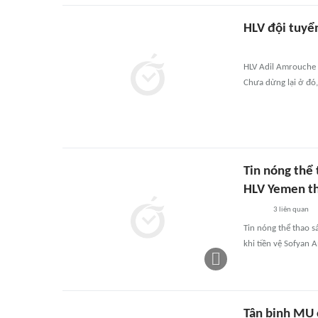
HLV đội tuyển
HLV Adil Amrouche c
Chưa dừng lại ở đó,
Tin nóng thể
HLV Yemen t
3
liên quan
Tin nóng thể thao s
khi tiền vệ Sofyan 
Tân binh MU 