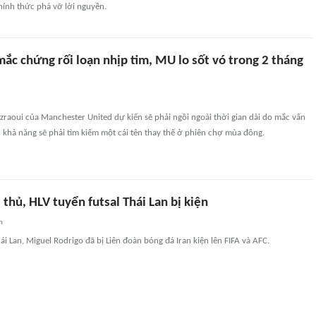
hính thức phá vỡ lời nguyền.
ắc chứng rối loạn nhịp tim, MU lo sốt vó trong 2 tháng
raoui của Manchester United dự kiến sẽ phải ngồi ngoài thời gian dài do mắc vấn
 khả năng sẽ phải tìm kiếm một cái tên thay thế ở phiên chợ mùa đông.
thủ, HLV tuyển futsal Thái Lan bị kiện
n
ái Lan, Miguel Rodrigo đã bị Liên đoàn bóng đá Iran kiện lên FIFA và AFC.