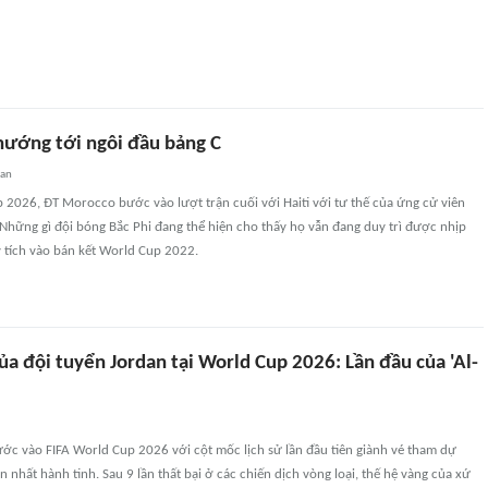
ướng tới ngôi đầu bảng C
uan
 2026, ĐT Morocco bước vào lượt trận cuối với Haiti với tư thế của ứng cử viên
Những gì đội bóng Bắc Phi đang thể hiện cho thấy họ vẫn đang duy trì được nhịp
kỳ tích vào bán kết World Cup 2022.
của đội tuyển Jordan tại World Cup 2026: Lần đầu của 'Al-
ớc vào FIFA World Cup 2026 với cột mốc lịch sử lần đầu tiên giành vé tham dự
n nhất hành tinh. Sau 9 lần thất bại ở các chiến dịch vòng loại, thế hệ vàng của xứ