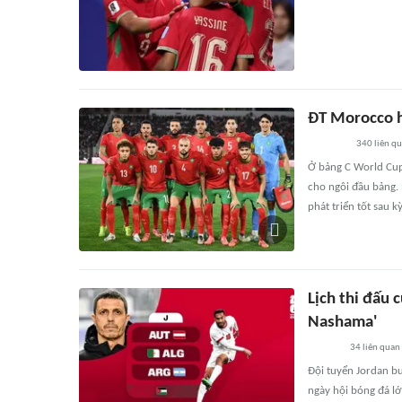
ĐT Morocco h
340
liên q
Ở bảng C World Cup
cho ngôi đầu bảng. 
phát triển tốt sau 
Lịch thi đấu 
Nashama'
34
liên quan
Đội tuyển Jordan bư
ngày hội bóng đá lớ