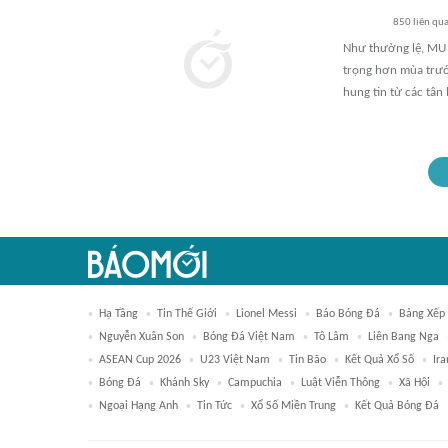
850
liên qu
Như thường lệ, MU 
trọng hơn mùa trướ
hung tin từ các tân 
Hạ Tầng
Tin Thế Giới
Lionel Messi
Báo Bóng Đá
Bảng Xếp
Nguyễn Xuân Son
Bóng Đá Việt Nam
Tô Lâm
Liên Bang Nga
ASEAN Cup 2026
U23 Việt Nam
Tin Bão
Kết Quả Xổ Số
Ira
Bóng Đá
Khánh Sky
Campuchia
Luật Viễn Thông
Xã Hội
Ngoại Hạng Anh
Tin Tức
Xổ Số Miền Trung
Kết Quả Bóng Đá