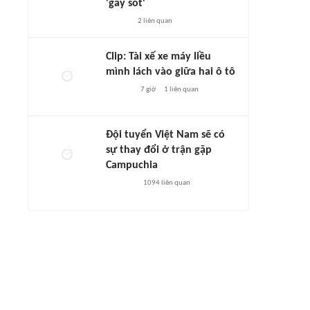
'gây sốt'
2
liên quan
Clip: Tài xế xe máy liều
mình lách vào giữa hai ô tô
7 giờ
1
liên quan
Đội tuyển Việt Nam sẽ có
sự thay đổi ở trận gặp
Campuchia
1094
liên quan