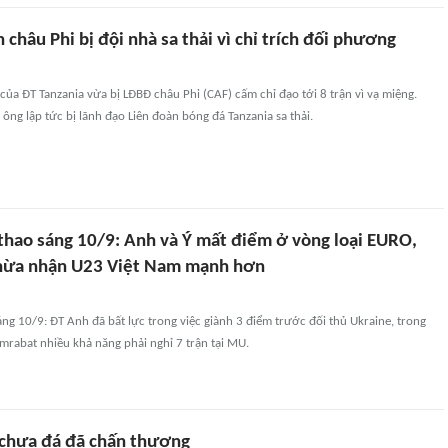
 châu Phi bị đội nhà sa thải vì chỉ trích đối phương
ủa ĐT Tanzania vừa bị LĐBĐ châu Phi (CAF) cấm chỉ đạo tới 8 trận vì vạ miệng.
 ông lập tức bị lãnh đạo Liên đoàn bóng đá Tanzania sa thải.
 thao sáng 10/9: Anh và Ý mất điểm ở vòng loại EURO,
hừa nhận U23 Việt Nam mạnh hơn
áng 10/9: ĐT Anh đã bất lực trong việc giành 3 điểm trước đối thủ Ukraine, trong
Amrabat nhiều khả năng phải nghỉ 7 trận tại MU.
chưa đá đã chấn thương