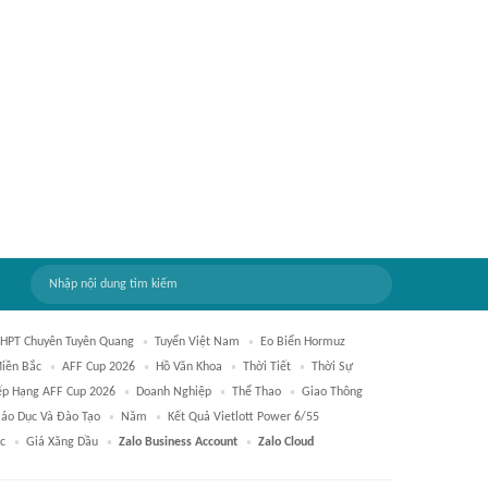
HPT Chuyên Tuyên Quang
Tuyển Việt Nam
Eo Biển Hormuz
iền Bắc
AFF Cup 2026
Hồ Văn Khoa
Thời Tiết
Thời Sự
ếp Hạng AFF Cup 2026
Doanh Nghiệp
Thể Thao
Giao Thông
iáo Dục Và Đào Tạo
Năm
Kết Quả Vietlott Power 6/55
c
Giá Xăng Dầu
Zalo Business Account
Zalo Cloud