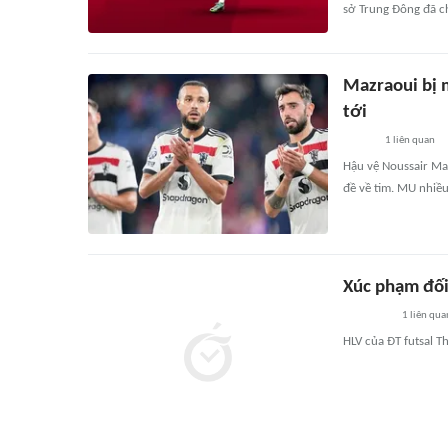
sở Trung Đông đã c
Mazraoui bị m
tới
1
liên quan
Hậu vệ Noussair Maz
đề về tim. MU nhiều
Xúc phạm đối 
1
liên qua
HLV của ĐT futsal Th