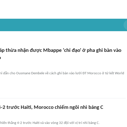
áp thừa nhận được Mbappe 'chỉ đạo' ở pha ghi bàn vào
o
hỉ dẫn cho Ousmane Dembele về cách ghi bàn vào lưới ĐT Morocco ở tứ kết World
4-2 trước Haiti, Morocco chiếm ngôi nhì bảng C
iến thắng 4-2 trước Haiti và vào vòng 32 đội với vị trí nhì bảng C.