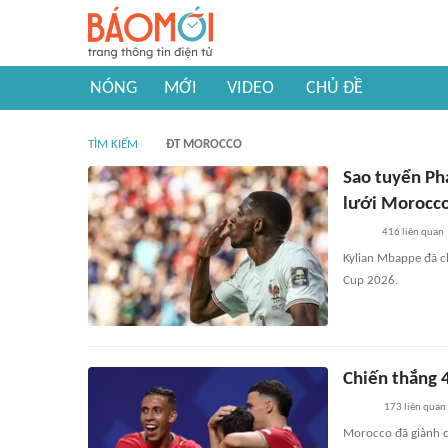
NÓNG
MỚI
VIDEO
CHỦ ĐỀ
TÌM KIẾM
ĐT MOROCCO
Sao tuyển Ph
lưới Morocc
416
liên quan
Kylian Mbappe đã c
Cup 2026.
Chiến thắng 
173
liên quan
Morocco đã giành ch