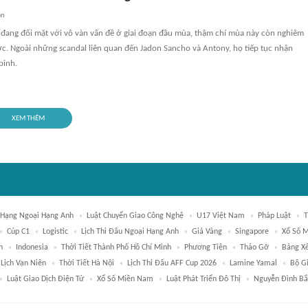
an
đang đối mặt với vô vàn vấn đề ở giai đoạn đầu mùa, thậm chí mùa này còn nghiêm
c. Ngoài những scandal liên quan đến Jadon Sancho và Antony, họ tiếp tục nhận
binh.
XEM THÊM
 Hạng Ngoại Hạng Anh
Luật Chuyển Giao Công Nghệ
U17 Việt Nam
Pháp Luật
T
Cúp C1
Logistic
Lịch Thi Đấu Ngoại Hạng Anh
Giá Vàng
Singapore
Xổ Số M
n
Indonesia
Thời Tiết Thành Phố Hồ Chí Minh
Phương Tiện
Tháo Gỡ
Bảng X
Lịch Vạn Niên
Thời Tiết Hà Nội
Lịch Thi Đấu AFF Cup 2026
Lamine Yamal
Bộ G
Luật Giao Dịch Điện Tử
Xổ Số Miền Nam
Luật Phát Triển Đô Thị
Nguyễn Đình Bắ