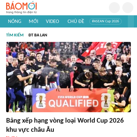
NÓNG
MỚI
VIDEO
CHỦ ĐỀ
#ASEAN Cup 2026
#Trí tuệ nhân tạo
#Mỹ - Iran
#Khám phá Việt Nam
TÌM KIẾM
ĐT BA LAN
#Khám phá thế giới
Bảng xếp hạng vòng loại World Cup 2026
khu vực châu Âu