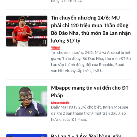
bảng D Euro 2024.
Tin chuyển nhượng 24/6: MU
phải chi 120 triệu mua 'thần đồng'
Bồ Đào Nha, thủ môn Ba Lan nhận
lương 517 tỷ
Tin chuyển nhượng 24/6: MU và Arsenal bị hét
giá vụ 'thần đồng' Bồ Đào Nha, thủ môn ĐT Ba
Lan sắp thành đồng đội của Ronaldo, Ruud
van Nistelrooy sắp trở lại MU...
Mbappe mang tin vui đến cho ĐT
Pháp
Daily Mail ngày 23/6 cho biết, Kylian Mbappe
đã ghi 2 bàn thắng trong một trận đấu giao
hữu kín của ĐT Pháp.
Ba Lan 1 – 3 Áo: 'Đại bàng' gãy