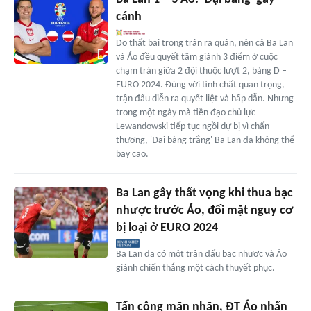
cánh
Do thất bại trong trận ra quân, nên cả Ba Lan
và Áo đều quyết tâm giành 3 điểm ở cuộc
chạm trán giữa 2 đội thuộc lượt 2, bảng D –
EURO 2024. Đúng với tính chất quan trọng,
trận đấu diễn ra quyết liệt và hấp dẫn. Nhưng
trong một ngày mà tiền đạo chủ lực
Lewandowski tiếp tục ngồi dự bị vì chấn
thương, 'Đại bàng trắng' Ba Lan đã không thể
bay cao.
Ba Lan gây thất vọng khi thua bạc
nhược trước Áo, đối mặt nguy cơ
bị loại ở EURO 2024
Ba Lan đã có một trận đấu bạc nhược và Áo
giành chiến thắng một cách thuyết phục.
Tấn công mãn nhãn, ĐT Áo nhấn