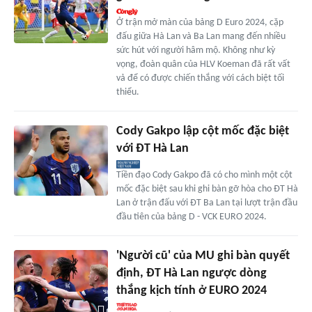
Ở trận mở màn của bảng D Euro 2024, cặp
đấu giữa Hà Lan và Ba Lan mang đến nhiều
sức hút với người hâm mộ. Không như kỳ
vọng, đoàn quân của HLV Koeman đã rất vất
vả để có được chiến thắng với cách biệt tối
thiểu.
Cody Gakpo lập cột mốc đặc biệt
với ĐT Hà Lan
Tiền đạo Cody Gakpo đã có cho mình một cột
mốc đặc biệt sau khi ghi bàn gỡ hòa cho ĐT Hà
Lan ở trận đấu với ĐT Ba Lan tại lượt trận đầu
đầu tiên của bảng D - VCK EURO 2024.
'Người cũ' của MU ghi bàn quyết
định, ĐT Hà Lan ngược dòng
thắng kịch tính ở EURO 2024