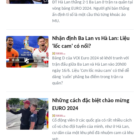
ĐT Hà Lan thắng 2-1 Ba Lan ở trận ra quân tại
vòng bảng EURO 2024. Người ghi bàn thắng
ấn định tỉ số là một cầu thủ từng khoác áo
MU.
Nhận định Ba Lan vs Hà Lan: Liệu
'lốc cam' có nổi?
Bảng D của VCK Euro 2024 sẽ khởi tranh với
trận đấu giữa Ba Lan và Hà Lan vào 20h00
ngày 16/6. Liệu 'Cơn lốc màu cam' có thể dễ
dàng 'cuốn' phăng ba điểm trong trận ra
quân?
Những cách đặc biệt chào mừng
EURO 2024
Cổ động viên ở các quốc gia có rất nhiều cách
cổ vũ cho đội tuyển của mình, như ở Hà Lan,
cư dân của một khu phố đã nhuộm cam cả khu
vực.