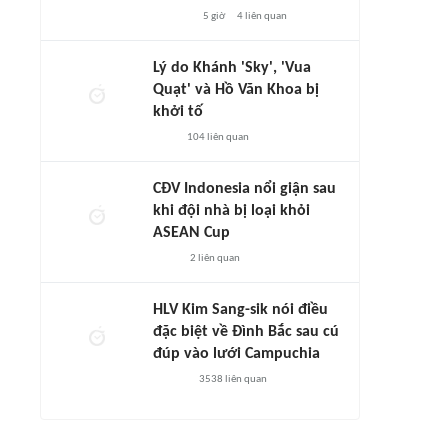
5 giờ
4
liên quan
Lý do Khánh 'Sky', 'Vua
Quạt' và Hồ Văn Khoa bị
khởi tố
104
liên quan
CĐV Indonesia nổi giận sau
khi đội nhà bị loại khỏi
ASEAN Cup
2
liên quan
HLV Kim Sang-sik nói điều
đặc biệt về Đình Bắc sau cú
đúp vào lưới Campuchia
3538
liên quan