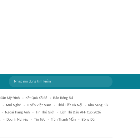
Sân Mỹ Đình
Kết Quả Xổ Số
Báo Bóng Đá
Mũi Nghê
Tuyển Việt Nam
Thời Tiết Hà Nội
Kim Sang-Sik
Ngoại Hạng Anh
Tin Thế Giới
Lịch Thi Đấu AFF Cup 2026
g
Doanh Nghiệp
Tin Tức
Trần Thanh Mẫn
Bóng Đá