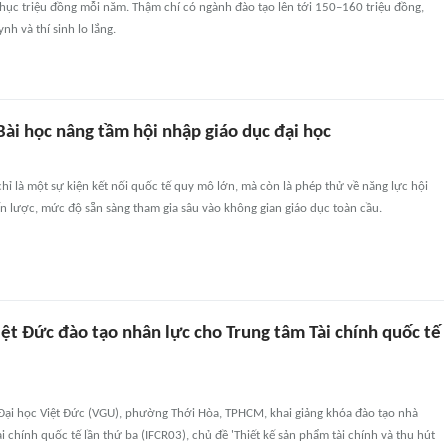
chục triệu đồng mỗi năm. Thậm chí có ngành đào tạo lên tới 150–160 triệu đồng,
nh và thí sinh lo lắng.
ài học nâng tầm hội nhập giáo dục đại học
ỉ là một sự kiện kết nối quốc tế quy mô lớn, mà còn là phép thử về năng lực hội
n lược, mức độ sẵn sàng tham gia sâu vào không gian giáo dục toàn cầu.
ệt Đức đào tạo nhân lực cho Trung tâm Tài chính quốc tế
Đại học Việt Đức (VGU), phường Thới Hòa, TPHCM, khai giảng khóa đào tạo nhà
i chính quốc tế lần thứ ba (IFCR03), chủ đề 'Thiết kế sản phẩm tài chính và thu hút