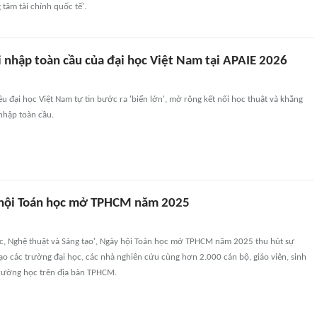
 tâm tài chính quốc tế'.
i nhập toàn cầu của đại học Việt Nam tại APAIE 2026
ều đại học Việt Nam tự tin bước ra 'biển lớn', mở rộng kết nối học thuật và khẳng
nhập toàn cầu.
 hội Toán học mở TPHCM năm 2025
ọc, Nghệ thuật và Sáng tạo', Ngày hội Toán học mở TPHCM năm 2025 thu hút sự
ạo các trường đại học, các nhà nghiên cứu cùng hơn 2.000 cán bộ, giáo viên, sinh
trường học trên địa bàn TPHCM.