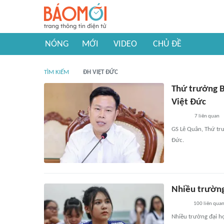
NÓNG
MỚI
VIDEO
CHỦ ĐỀ
TÌM KIẾM
ĐH VIỆT ĐỨC
Thứ trưởng B
Việt Đức
7
liên quan
GS Lê Quân, Thứ tr
Đức.
Nhiều trường 
100
liên qua
Nhiều trường đại h