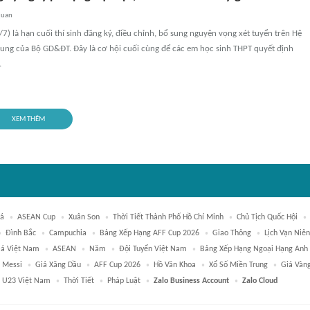
quan
7) là hạn cuối thí sinh đăng ký, điều chỉnh, bổ sung nguyện vọng xét tuyển trên Hệ
hung của Bộ GD&ĐT. Đây là cơ hội cuối cùng để các em học sinh THPT quyết định
.
XEM THÊM
Đá
ASEAN Cup
Xuân Son
Thời Tiết Thành Phố Hồ Chí Minh
Chủ Tịch Quốc Hội
Đình Bắc
Campuchia
Bảng Xếp Hạng AFF Cup 2026
Giao Thông
Lịch Vạn Niên
á Việt Nam
ASEAN
Năm
Đội Tuyển Việt Nam
Bảng Xếp Hạng Ngoại Hạng Anh
l Messi
Giá Xăng Dầu
AFF Cup 2026
Hồ Văn Khoa
Xổ Số Miền Trung
Giá Vàn
U23 Việt Nam
Thời Tiết
Pháp Luật
Zalo Business Account
Zalo Cloud