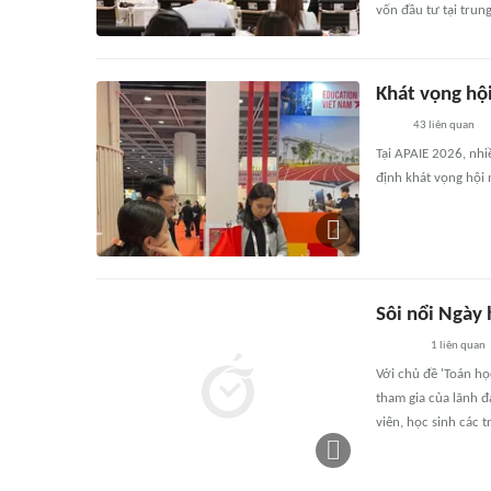
vốn đầu tư tại trung
Khát vọng hộ
43
liên quan
Tại APAIE 2026, nhi
định khát vọng hội 
Sôi nổi Ngày
1
liên quan
Với chủ đề 'Toán h
tham gia của lãnh đ
viên, học sinh các 