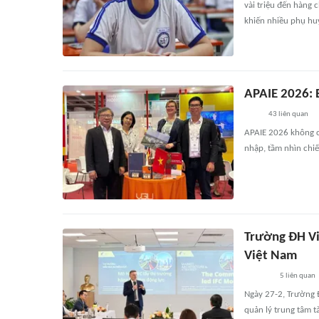
vài triệu đến hàng 
khiến nhiều phụ huy
APAIE 2026: B
43
liên quan
APAIE 2026 không ch
nhập, tầm nhìn chiế
Trường ĐH Vi
Việt Nam
5
liên quan
Ngày 27-2, Trường 
quản lý trung tâm tà