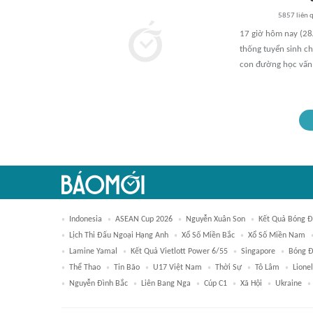
5857
liên 
17 giờ hôm nay (28/
thống tuyển sinh c
con đường học vấn
Indonesia
ASEAN Cup 2026
Nguyễn Xuân Son
Kết Quả Bóng 
Lịch Thi Đấu Ngoại Hạng Anh
Xổ Số Miền Bắc
Xổ Số Miền Nam
Lamine Yamal
Kết Quả Vietlott Power 6/55
Singapore
Bóng Đ
Thể Thao
Tin Bão
U17 Việt Nam
Thời Sự
Tô Lâm
Lione
Nguyễn Đình Bắc
Liên Bang Nga
Cúp C1
Xã Hội
Ukraine