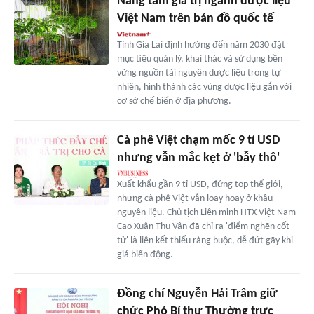
Nâng tầm giá trị ngành dược liệu
Việt Nam trên bản đồ quốc tế
Tỉnh Gia Lai định hướng đến năm 2030 đặt
mục tiêu quản lý, khai thác và sử dụng bền
vững nguồn tài nguyên dược liệu trong tự
nhiên, hình thành các vùng dược liệu gắn với
cơ sở chế biến ở địa phương.
Cà phê Việt chạm mốc 9 tỉ USD
nhưng vẫn mắc kẹt ở 'bẫy thô'
Xuất khẩu gần 9 tỉ USD, đứng top thế giới,
nhưng cà phê Việt vẫn loay hoay ở khâu
nguyên liệu. Chủ tịch Liên minh HTX Việt Nam
Cao Xuân Thu Vân đã chỉ ra 'điểm nghẽn cốt
tử' là liên kết thiếu ràng buộc, dễ đứt gãy khi
giá biến động.
Đồng chí Nguyễn Hải Trâm giữ
chức Phó Bí thư Thường trực