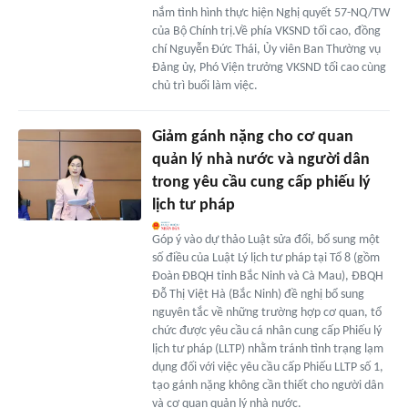
nắm tình hình thực hiện Nghị quyết 57-NQ/TW
của Bộ Chính trị.Về phía VKSND tối cao, đồng
chí Nguyễn Đức Thái, Ủy viên Ban Thường vụ
Đảng ủy, Phó Viện trưởng VKSND tối cao cùng
chủ trì buổi làm việc.
Giảm gánh nặng cho cơ quan
quản lý nhà nước và người dân
trong yêu cầu cung cấp phiếu lý
lịch tư pháp
Góp ý vào dự thảo Luật sửa đổi, bổ sung một
số điều của Luật Lý lịch tư pháp tại Tổ 8 (gồm
Đoàn ĐBQH tỉnh Bắc Ninh và Cà Mau), ĐBQH
Đỗ Thị Việt Hà (Bắc Ninh) đề nghị bổ sung
nguyên tắc về những trường hợp cơ quan, tổ
chức được yêu cầu cá nhân cung cấp Phiếu lý
lịch tư pháp (LLTP) nhằm tránh tình trạng lạm
dụng đối với việc yêu cầu cấp Phiếu LLTP số 1,
tạo gánh nặng không cần thiết cho người dân
và cơ quan quản lý nhà nước.