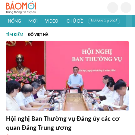
NÓNG
MỚI
VIDEO
CHỦ ĐỀ
#ASEAN Cup 2026
#Trí tuệ nhân tạo
#Mỹ - Iran
#Khám phá Việt Nam
TÌM KIẾM
ĐỖ VIỆT HÀ
#Khám phá thế giới
Hội nghị Ban Thường vụ Đảng ủy các cơ
quan Đảng Trung ương