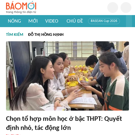
NÓNG
MỚI
VIDEO
CHỦ ĐỀ
#ASEAN Cup 2026
#Trí tuệ nhân tạo
#Mỹ - Iran
#Khám phá Việt Nam
TÌM KIẾM
ĐỖ THỊ HỒNG HẠNH
#Khám phá thế giới
Chọn tổ hợp môn học ở bậc THPT: Quyết
định nhỏ, tác động lớn