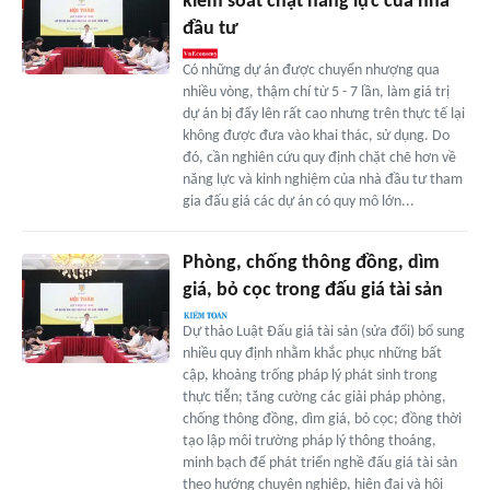
kiểm soát chặt năng lực của nhà
đầu tư
Có những dự án được chuyển nhượng qua
nhiều vòng, thậm chí từ 5 - 7 lần, làm giá trị
dự án bị đẩy lên rất cao nhưng trên thực tế lại
không được đưa vào khai thác, sử dụng. Do
đó, cần nghiên cứu quy định chặt chẽ hơn về
năng lực và kinh nghiệm của nhà đầu tư tham
gia đấu giá các dự án có quy mô lớn...
Phòng, chống thông đồng, dìm
giá, bỏ cọc trong đấu giá tài sản
Dự thảo Luật Đấu giá tài sản (sửa đổi) bổ sung
nhiều quy định nhằm khắc phục những bất
cập, khoảng trống pháp lý phát sinh trong
thực tiễn; tăng cường các giải pháp phòng,
chống thông đồng, dìm giá, bỏ cọc; đồng thời
tạo lập môi trường pháp lý thông thoáng,
minh bạch để phát triển nghề đấu giá tài sản
theo hướng chuyên nghiệp, hiện đại và hội