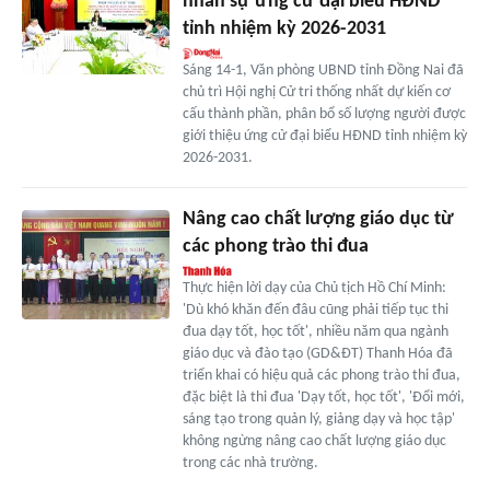
nhân sự ứng cử đại biểu HĐND
tỉnh nhiệm kỳ 2026-2031
Sáng 14-1, Văn phòng UBND tỉnh Đồng Nai đã
chủ trì Hội nghị Cử tri thống nhất dự kiến cơ
cấu thành phần, phân bổ số lượng người được
giới thiệu ứng cử đại biểu HĐND tỉnh nhiệm kỳ
2026-2031.
Nâng cao chất lượng giáo dục từ
các phong trào thi đua
Thực hiện lời dạy của Chủ tịch Hồ Chí Minh:
'Dù khó khăn đến đâu cũng phải tiếp tục thi
đua dạy tốt, học tốt', nhiều năm qua ngành
giáo dục và đào tạo (GD&ĐT) Thanh Hóa đã
triển khai có hiệu quả các phong trào thi đua,
đặc biệt là thi đua 'Dạy tốt, học tốt', 'Đổi mới,
sáng tạo trong quản lý, giảng dạy và học tập'
không ngừng nâng cao chất lượng giáo dục
trong các nhà trường.