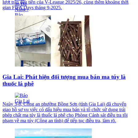
lượt trận đầu tiên của V-League 2025/26, cùng thêm khoảng thời
gian FIFA Days tháng 9-2025.
Gia Lai: Phát hiện đối tượng mua bán ma túy là
thuốc lá phê
Ngày 3-8, Công an phường Bồng Sơn (tỉnh Gia Lai) đã chuyển
giao hồ sơ vụ việc có dấu hiệu mua bán và tổ chức sử dụng trái
phép chất ma túy là thuốc lá phê cho Phòng Cảnh sát điều tra tội
phạm về ma túy (Công an tỉnh) để tiếp tục điều tra, làm rõ.