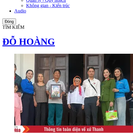
Quản lý - Quy hoạch
Không gian - Kiến trúc
Audio
Đóng
TÌM KIẾM
ĐỖ HOÀNG