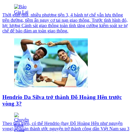
Thời gian qua, nhiều phương tiện 3, 4 bánh tự chế vẫn lưu thông
trên đường, tiềm ẩn nguy cơ tai nạn giao thông. Trước tình hình đó,
lực lượng Cảnh sát giao thông toàn tỉnh tăng cường kiểm soát xe tự
chế để bảo đảm an toàn giao thông.
Hendrio Da Silva trở thành Đỗ Hoàng Hên trước
vòng 3?
Theo tiến triển, có thể Hendrio (hay Đỗ Hoàng Hên như nguyện
vọng) sẽ hoàn thành ước nguyện trở thành công dân Việt Nam sau 3