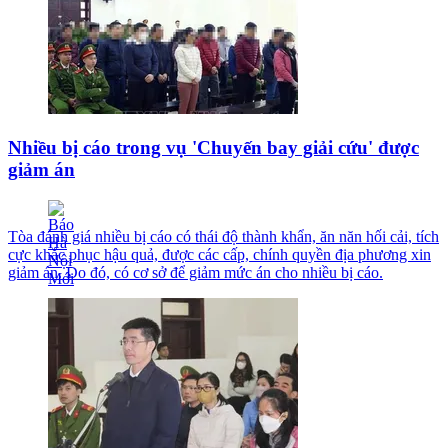
Nhiều bị cáo trong vụ 'Chuyến bay giải cứu' được
giảm án
Tòa đánh giá nhiều bị cáo có thái độ thành khẩn, ăn năn hối cải, tích
cực khắc phục hậu quả, được các cấp, chính quyền địa phương xin
giảm án. Do đó, có cơ sở để giảm mức án cho nhiều bị cáo.