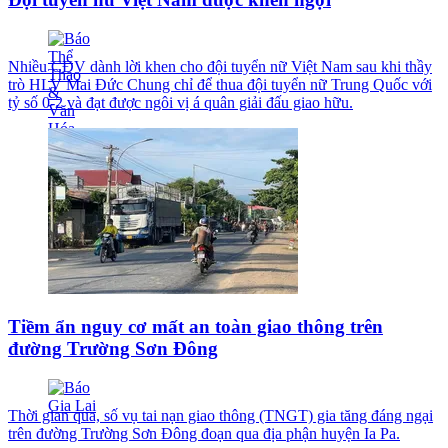
Nhiều CĐV dành lời khen cho đội tuyển nữ Việt Nam sau khi thầy
trò HLV Mai Đức Chung chỉ để thua đội tuyển nữ Trung Quốc với
tỷ số 0-2 và đạt được ngôi vị á quân giải đấu giao hữu.
Tiềm ẩn nguy cơ mất an toàn giao thông trên
đường Trường Sơn Đông
Thời gian qua, số vụ tai nạn giao thông (TNGT) gia tăng đáng ngại
trên đường Trường Sơn Đông đoạn qua địa phận huyện Ia Pa.