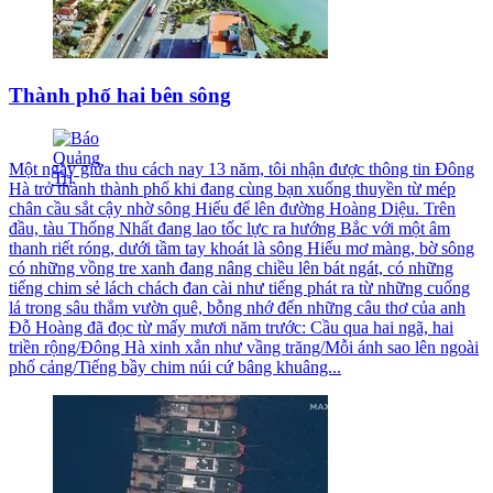
Thành phố hai bên sông
Một ngày giữa thu cách nay 13 năm, tôi nhận được thông tin Đông
Hà trở thành thành phố khi đang cùng bạn xuống thuyền từ mép
chân cầu sắt cậy nhờ sông Hiếu để lên đường Hoàng Diệu. Trên
đầu, tàu Thống Nhất đang lao tốc lực ra hướng Bắc với một âm
thanh riết róng, dưới tầm tay khoát là sông Hiếu mơ màng, bờ sông
có những vồng tre xanh đang nâng chiều lên bát ngát, có những
tiếng chim sẻ lách chách đan cài như tiếng phát ra từ những cuống
lá trong sâu thẳm vườn quê, bỗng nhớ đến những câu thơ của anh
Đỗ Hoàng đã đọc từ mấy mươi năm trước: Cầu qua hai ngã, hai
triền rộng/Đông Hà xinh xắn như vầng trăng/Mỗi ánh sao lên ngoài
phố cảng/Tiếng bầy chim núi cứ bâng khuâng...