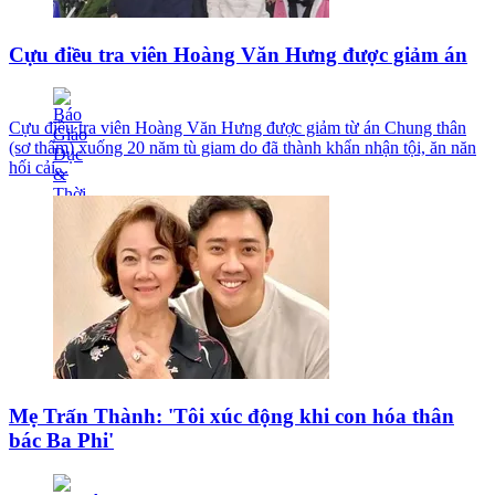
Cựu điều tra viên Hoàng Văn Hưng được giảm án
Cựu điều tra viên Hoàng Văn Hưng được giảm từ án Chung thân
(sơ thẩm) xuống 20 năm tù giam do đã thành khẩn nhận tội, ăn năn
hối cải...
Mẹ Trấn Thành: 'Tôi xúc động khi con hóa thân
bác Ba Phi'