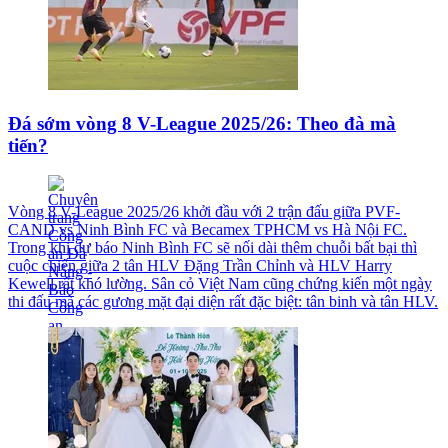
Đá sớm vòng 8 V-League 2025/26: Theo đà mà
tiến?
Vòng 8 V-League 2025/26 khởi đầu với 2 trận đấu giữa PVF-
CAND vs Ninh Bình FC và Becamex TPHCM vs Hà Nội FC.
Trong khi dự báo Ninh Bình FC sẽ nối dài thêm chuỗi bất bại thì
cuộc chiến giữa 2 tân HLV Đặng Trần Chỉnh và HLV Harry
Kewell rất khó lường. Sân cỏ Việt Nam cũng chứng kiến một ngày
thi đấu mà các gương mặt đại diện rất đặc biệt: tân binh và tân HLV.