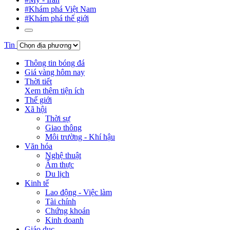
#Khám phá Việt Nam
#Khám phá thế giới
Tin
Thông tin bóng đá
Giá vàng hôm nay
Thời tiết
Xem thêm tiện ích
Thế giới
Xã hội
Thời sự
Giao thông
Môi trường - Khí hậu
Văn hóa
Nghệ thuật
Ẩm thực
Du lịch
Kinh tế
Lao động - Việc làm
Tài chính
Chứng khoán
Kinh doanh
Giáo dục