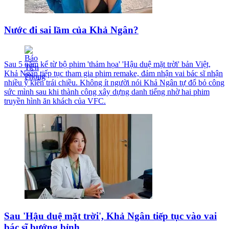
Nước đi sai lầm của Khả Ngân?
Sau 5 năm kể từ bộ phim 'thảm họa' 'Hậu duệ mặt trời' bản Việt,
Khả Ngân tiếp tục tham gia phim remake, đảm nhận vai bác sĩ nhận
nhiều ý kiến trái chiều. Không ít người nói Khả Ngân tự đổ bỏ công
sức mình sau khi thành công xây dựng danh tiếng nhờ hai phim
truyền hình ăn khách của VFC.
Sau 'Hậu duệ mặt trời', Khả Ngân tiếp tục vào vai
bác sĩ bướng bỉnh