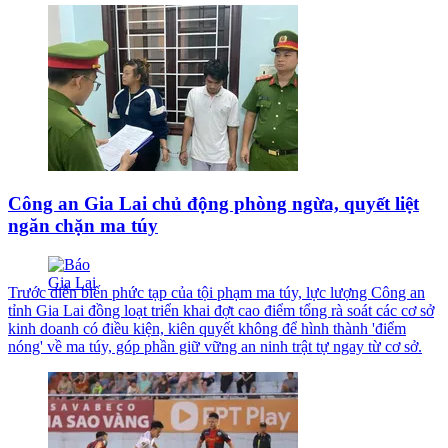
Công an Gia Lai chủ động phòng ngừa, quyết liệt
ngăn chặn ma túy
Trước diễn biến phức tạp của tội phạm ma túy, lực lượng Công an
tỉnh Gia Lai đồng loạt triển khai đợt cao điểm tổng rà soát các cơ sở
kinh doanh có điều kiện, kiên quyết không để hình thành 'điểm
nóng' về ma túy, góp phần giữ vững an ninh trật tự ngay từ cơ sở.