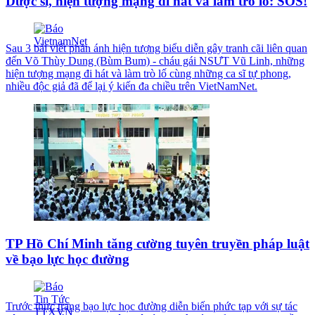
Dược sĩ, hiện tượng mạng đi hát và làm trò lố: SOS!
Sau 3 bài viết phản ánh hiện tượng biểu diễn gây tranh cãi liên quan
đến Võ Thùy Dung (Bùm Bum) - cháu gái NSƯT Vũ Linh, những
hiện tượng mạng đi hát và làm trò lố cùng những ca sĩ tự phong,
nhiều độc giả đã để lại ý kiến đa chiều trên VietNamNet.
TP Hồ Chí Minh tăng cường tuyên truyền pháp luật
về bạo lực học đường
Trước thực trạng bạo lực học đường diễn biến phức tạp với sự tác