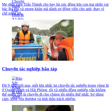
Mẹ diễn viên Trấn Thành cho hay bà xúc động khi con trai nhập vai
bác Ba Phi và mong khán giả dành sự động viên cho anh, thay vì
chê nặng lời.
Chuyến tác nghiệp bão táp
Đã 9 năm trôi qua, mỗi khi nhắc lại chuyến tác nghiệp trong vùng lũ
ở Quảng Ninh và Hải Phòng, tôi và nhiều đồng nghiệp vẫn không
thể quên. Đó là chuyến đi cho chúng tôi nhiều thứ nhất: Sự dũng
cảm, lòng yêu thương và tinh thần trách nhiệm.