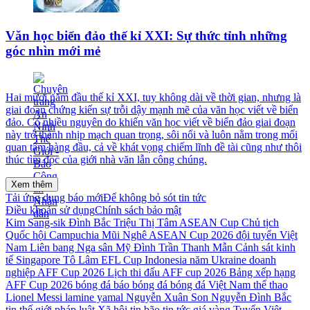
Văn học biển đảo thế kỉ XXI: Sự thức tỉnh những
góc nhìn mới mẻ
Hai mươi năm đầu thế kỉ XXI, tuy không dài về thời gian, nhưng là
giai đoạn chứng kiến sự trỗi dậy mạnh mẽ của văn học viết về biển
đảo. Có nhiều nguyên do khiến văn học viết về biển đảo giai đoạn
này trở thành nhịp mạch quan trọng, sôi nổi và luôn nằm trong mối
quan tâm hàng đầu, cả về khát vọng chiếm lĩnh đề tài cũng như thôi
thúc tìm đọc của giới nhà văn lẫn công chúng.
Xem thêm
Tải ứng dụng báo mới
Để không bỏ sót tin tức
Điều khoản sử dụng
Chính sách bảo mật
Kim Sang-sik
Đình Bắc
Triệu Thị Tâm
ASEAN Cup
Chủ tịch
Quốc hội
Campuchia
Mũi Nghê
ASEAN Cup 2026
đội tuyển Việt
Nam
Liên bang Nga
sân Mỹ Đình
Trần Thanh Mẫn
Cảnh sát kinh
tế
Singapore
Tô Lâm
EFL Cup
Indonesia
năm
Ukraine
doanh
nghiệp
AFF Cup 2026
Lịch thi đấu AFF cup 2026
Bảng xếp hạng
AFF Cup 2026
bóng đá
báo bóng đá
bóng đá Việt Nam
thể thao
Lionel Messi
lamine yamal
Nguyễn Xuân Son
Nguyễn Đình Bắc
tin thế giới
pháp luật
Xã hội
tin bão
tin tức
giá vàng
Tuyển Việt