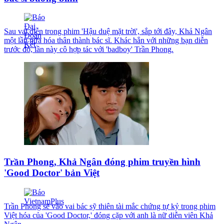
Sau vai diễn trong phim 'Hậu duệ mặt trời', sắp tới đây, Khả Ngân
một lần nữa hóa thân thành bác sĩ. Khác hẳn với những bạn diễn
trước đó, lần này cô hợp tác với 'badboy' Trần Phong.
Trần Phong, Khả Ngân đóng phim truyền hình
'Good Doctor' bản Việt
Trần Phong sẽ vào vai bác sỹ thiên tài mắc chứng tự kỷ trong phim
Việt hóa của 'Good Doctor,' đóng cặp với anh là nữ diễn viên Khả