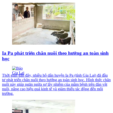
Ia Pa phát triển chăn nuôi theo hướng an toàn sinh
học
Thời gian gần đây, nhiều hộ dân huyện Ia Pa (tỉnh Gia Lai) đã đầu
tư phát triển chăn nuôi theo hướng an toàn sinh học. Hình thức chăn
nuôi này giúp ngăn ngừa sự lây nhiễm của mầm bệnh trên đàn vật
nuôi, nâng cao hiệu quả kinh tế và giảm thiểu tác động đến môi
trường.