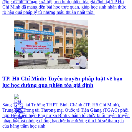
động mạnh từ mạng xã hội, mô hình phiên tòa giả định tại TP Hồ
Chí Minh đã mang đến bài học trực quan, giúp học sinh nhận thức
rõ hậu quả pháp lý từ những mâu thuẫn nhất thời.
TP. Hồ Chí Minh: Tuyên truyền pháp luật về bạo
lực học đường qua phiên tòa giả định
Sáng 17/11, tại Trường THPT Bình Chánh (TP. Hồ Chí Minh),
Trung tâm Trọng tài Thương mại Quốc tế Tiền Giang (TGAC) phối
hợp Hội Liên hiệp Phụ nữ xã Bình Chánh tổ chức buổi tuyên truyền
pháp luật và phòng chống bạo lực học đường thu hút sự tham gia
của hàng trăm học sinh.