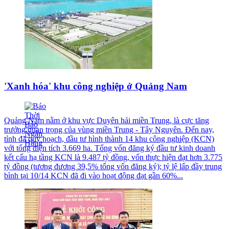
'Xanh hóa' khu công nghiệp ở Quảng Nam
Quảng Nam nằm ở khu vực Duyên hải miền Trung, là cực tăng
trưởng quan trọng của vùng miền Trung - Tây Nguyên. Đến nay,
tỉnh đã quy hoạch, đầu tư hình thành 14 khu công nghiệp (KCN)
với tổng diện tích 3.669 ha. Tổng vốn đăng ký đầu tư kinh doanh
kết cấu hạ tầng KCN là 9.487 tỷ đồng, vốn thực hiện đạt hơn 3.775
tỷ đồng (tương đương 39,5% tổng vốn đăng ký); tỷ lệ lấp đầy trung
bình tại 10/14 KCN đã đi vào hoạt động đạt gần 60%...