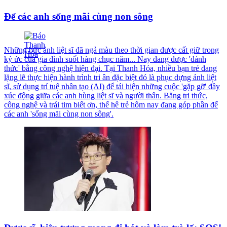
Để các anh sống mãi cùng non sông
Những bức ảnh liệt sĩ đã ngả màu theo thời gian được cất giữ trong
ký ức của gia đình suốt hàng chục năm... Nay đang được 'đánh
thức' bằng công nghệ hiện đại. Tại Thanh Hóa, nhiều bạn trẻ đang
lặng lẽ thực hiện hành trình tri ân đặc biệt đó là phục dựng ảnh liệt
sĩ, sử dụng trí tuệ nhân tạo (AI) để tái hiện những cuộc 'gặp gỡ' đầy
xúc động giữa các anh hùng liệt sĩ và người thân. Bằng tri thức,
công nghệ và trái tim biết ơn, thế hệ trẻ hôm nay đang góp phần để
các anh 'sống mãi cùng non sông'.