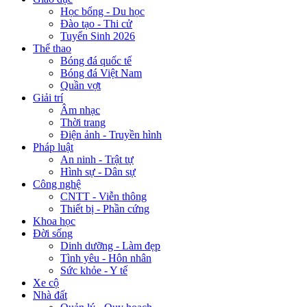
Học bổng - Du học
Đào tạo - Thi cử
Tuyển Sinh 2026
Thể thao
Bóng đá quốc tế
Bóng đá Việt Nam
Quần vợt
Giải trí
Âm nhạc
Thời trang
Điện ảnh - Truyền hình
Pháp luật
An ninh - Trật tự
Hình sự - Dân sự
Công nghệ
CNTT - Viễn thông
Thiết bị - Phần cứng
Khoa học
Đời sống
Dinh dưỡng - Làm đẹp
Tình yêu - Hôn nhân
Sức khỏe - Y tế
Xe cộ
Nhà đất