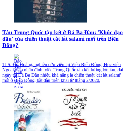
Tàu Trung Quốc tập kết ở Đá Ba Đầu: 'Khúc dạo
đầu' của chiến thuật cắt lát salami mới trên Biển
Đông?
ThS. Đỗ Hoàng, nghiên cứu viên tại Viện Biển Đông, Học viện
Ngoại giao nhận định, việc Trung Quốc tập kết lượng lớn tàu, dài
ngày tại Đá Ba Đầu nhiều khả năng là chiến thuật 'cắt lát salami'
mới ở Biển Đông, bắt đầu triển khai từ tháng 2/2020.