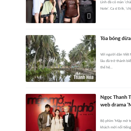
Linh đã có màn 'chà
Note'. Ca sĩ Erik, '
Tỏa bóng dừa 
Với người dân Việt
lâu đã trở thành bi
thế hệ...
Ngọc Thanh 
web drama '
Bộ phim 'Mập mờ tr
khách mời nổi tiến