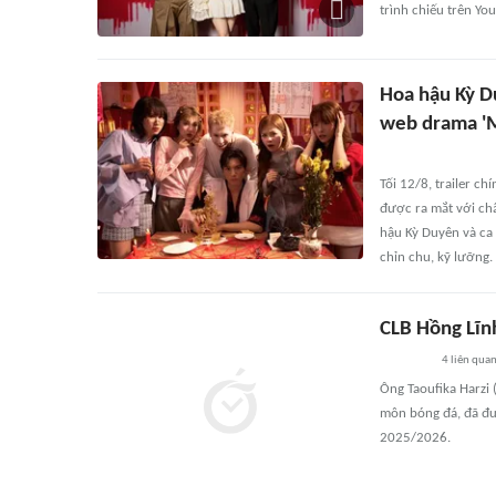
trình chiếu trên Yo
Hoa hậu Kỳ D
web drama '
Tối 12/8, trailer 
được ra mắt với chấ
hậu Kỳ Duyên và ca
chỉn chu, kỹ lưỡng.
CLB Hồng Lĩn
4
liên qua
Ông Taoufika Harzi 
môn bóng đá, đã đư
2025/2026.