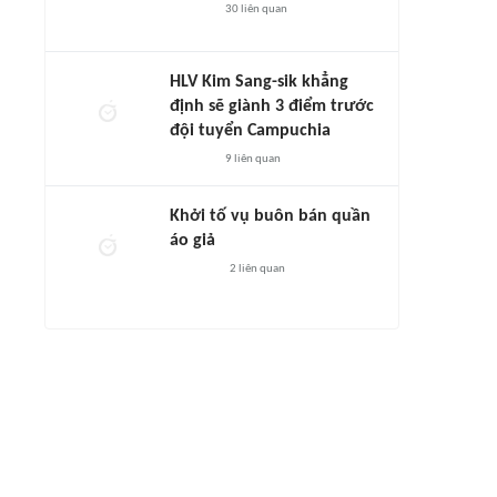
30
liên quan
HLV Kim Sang-sik khẳng
định sẽ giành 3 điểm trước
đội tuyển Campuchia
9
liên quan
Khởi tố vụ buôn bán quần
áo giả
2
liên quan