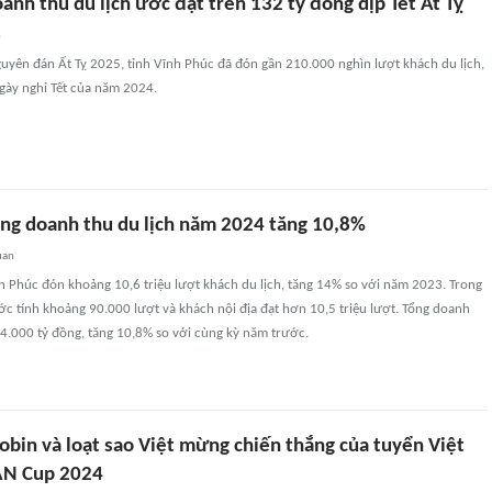
anh thu du lịch ước đạt trên 132 tỷ đồng dịp Tết Ất Tỵ
n
guyên đán Ất Tỵ 2025, tỉnh Vĩnh Phúc đã đón gần 210.000 nghìn lượt khách du lịch,
gày nghỉ Tết của năm 2024.
ổng doanh thu du lịch năm 2024 tăng 10,8%
uan
h Phúc đón khoảng 10,6 triệu lượt khách du lịch, tăng 14% so với năm 2023. Trong
c tính khoảng 90.000 lượt và khách nội địa đạt hơn 10,5 triệu lượt. Tổng doanh
 4.000 tỷ đồng, tăng 10,8% so với cùng kỳ năm trước.
obin và loạt sao Việt mừng chiến thắng của tuyển Việt
AN Cup 2024