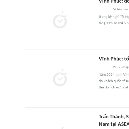
Vĩnh Phúc: do
52
liên qua
Trong kỳ nghỉ Tết N
tăng 11% so với 5 n
Vĩnh Phúc: t
2355
liên q
Năm 2024, tỉnh Vĩn
đó khách quốc tế ướ
thu du lịch ước đạt
Trấn Thành, S
Nam tại ASE