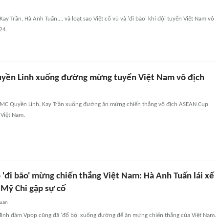
y Trần, Hà Anh Tuấn,... và loạt sao Việt cổ vũ và 'đi bão' khi đội tuyển Việt Nam vô
24.
uyền Linh xuống đường mừng tuyển Việt Nam vô địch
 MC Quyền Linh, Kay Trần xuống đường ăn mừng chiến thắng vô địch ASEAN Cup
 Việt Nam.
 'đi bão' mừng chiến thắng Việt Nam: Hà Anh Tuấn lái xế
Mỹ Chi gặp sự cố
quan
 đình đám Vpop cũng đã 'đổ bộ' xuống đường để ăn mừng chiến thắng của Việt Nam.