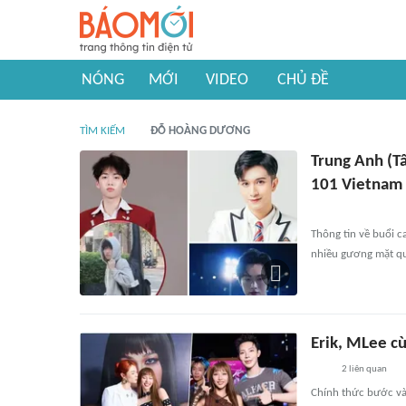
NÓNG
MỚI
VIDEO
CHỦ ĐỀ
TÌM KIẾM
ĐỖ HOÀNG DƯƠNG
Trung Anh (Tâ
101 Vietnam
Thông tin về buổi c
nhiều gương mặt qu
Erik, MLee cù
2
liên quan
Chính thức bước vào