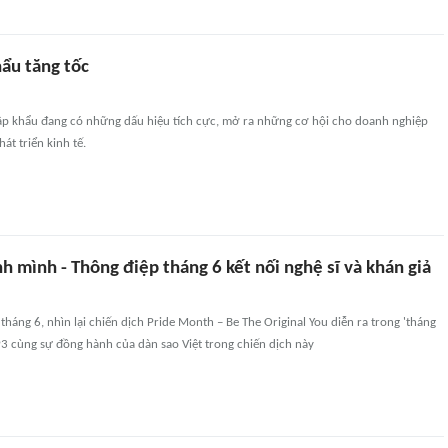
hẩu tăng tốc
ập khẩu đang có những dấu hiệu tích cực, mở ra những cơ hội cho doanh nghiệp
át triển kinh tế.
nh mình - Thông điệp tháng 6 kết nối nghệ sĩ và khán giả
tháng 6, nhìn lại chiến dịch Pride Month – Be The Original You diễn ra trong 'tháng
3 cùng sự đồng hành của dàn sao Việt trong chiến dịch này