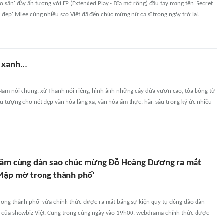
o sân' đầy ấn tượng với EP (Extended Play - Đĩa mở rộng) đầu tay mang tên 'Secret
chị đẹp' MLee cùng nhiều sao Việt đã đến chúc mừng nữ ca sĩ trong ngày trở lại.
xanh...
 Nam nói chung, xứ Thanh nói riêng, hình ảnh những cây dừa vươn cao, tỏa bóng từ
ểu tượng cho nét đẹp văn hóa làng xã, văn hóa ẩm thực, hằn sâu trong ký ức nhiều
Tâm cùng dàn sao chúc mừng Đỗ Hoàng Dương ra mắt
Mập mờ trong thành phố'
ong thành phố' vừa chính thức được ra mắt bằng sự kiện quy tụ đông đảo dàn
g của showbiz Việt. Cũng trong cùng ngày vào 19h00, webdrama chính thức được