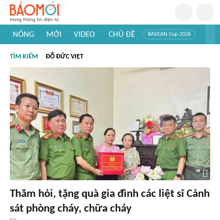
NÓNG
MỚI
VIDEO
CHỦ ĐỀ
#ASEAN Cup 2026
#Trí tuệ nhân tạo
#Mỹ - Iran
#Khám phá Việt Nam
TÌM KIẾM
ĐỖ ĐỨC VIỆT
#Khám phá thế giới
Thăm hỏi, tặng quà gia đình các liệt sĩ Cảnh
sát phòng cháy, chữa cháy