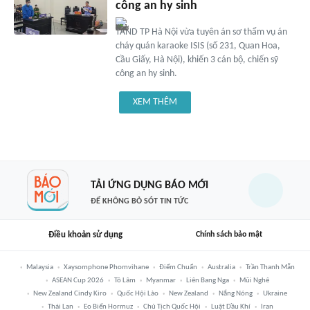
công an hy sinh
TAND TP Hà Nội vừa tuyên án sơ thẩm vụ án
cháy quán karaoke ISIS (số 231, Quan Hoa,
Cầu Giấy, Hà Nội), khiến 3 cán bộ, chiến sỹ
công an hy sinh.
XEM THÊM
TẢI ỨNG DỤNG BÁO MỚI
ĐỂ KHÔNG BỎ SÓT TIN TỨC
Điều khoản sử dụng
Chính sách bảo mật
Malaysia
Xaysomphone Phomvihane
Điểm Chuẩn
Australia
Trần Thanh Mẫn
ASEAN Cup 2026
Tô Lâm
Myanmar
Liên Bang Nga
Mũi Nghê
New Zealand Cindy Kiro
Quốc Hội Lào
New Zealand
Nắng Nóng
Ukraine
Thái Lan
Eo Biển Hormuz
Chủ Tịch Quốc Hội
Luật Dầu Khí
Iran