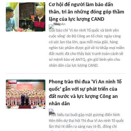
Cơ hội để người làm báo dấn
thân, tri ân những đóng góp thầm
lặng của lực lượng CAND
Giải báo chí 'Vì An ninh Tổ quốc và bình yên
cuộc sống' do Bộ Công an tổ chức ngày càng
có sức lan tỏa lớn, qua mỗi mùa giải, hàng
nghìn tác phẩm được gửi về từ khắp mọi miền
đất nước đã cho thấy bức tranh toàn cảnh về
sứ mệnh bảo vệ ANTQ, gìn giữ bình yên cho
nhân dân của lực lượng CAND.
Phong trào thi đua 'Vì An ninh Tổ
quốc' gắn với sự phát triển của
đất nước và lực lượng Công an
nhân dân
Phát biểu tại buổi gặp mặt gương điển hình
tiên tiến dự Đại hội Thi đua Vì An ninh Tổ quốc
lần thứ IX diễn ra sáng nay (4-8), đồng chí