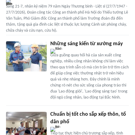
Sáng 21-7, nhân kỷ niệm 79 năm Ngày Thương binh - Liệt sĩ (27/7/1947 -
27/7/2026), Đoàn công tác Công an thành phố Hà Nội do Thiếu tướng Lê
Văn Tuân, Phó Giám đốc Công an thành phố làm Trưởng đoàn đã đến
thăm, tặng quà gia đình các liệt sĩ thuộc lực lượng Cảnh sát phòng cháy,
chữa cháy và cứu nạn, cứu hộ.
Những sáng kiến từ xưởng máy
Giữa guồng quay hối hả của sản xuất công
nghiệp, nhiều công nhân không chỉ làm việc
theo quy trình sẵn có mà còn trăn trở tìm cách
để giúp công việc thường nhật trở nên hiệu
quả và nhẹ nhàng hơn. Đây chính là minh
chứng rõ nét cho sức sống của phong trào thi
đua 'Lao động giỏi', 'Lao động sáng tạo' trong
đội ngũ công nhân, lao động tại Bắc Ninh.
Chuẩn bị tốt cho sắp xếp thôn, tổ
dân phố
Tiếp tục thực hiện chủ trương sắp xếp, tinh