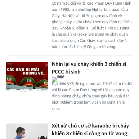
10 năm tù đối với bị cáo Phạm Duy Hùng (sinh
năm 1983, trú phường Nghĩa Tân, quận Cầu
Giấy, Hà Nội) về tội 'Vi phạm quy định về
phòng cháy, chữa cháy' theo quy định tại Điều
313, khoản 3, điểm a - Bộ luật Hình sự. Hùng
là chủ quán karaoke ISIS trong vụ cháy quán
karaoke ở quận Cầu Giấy, xảy ra cách đây 1
năm, làm 3 chiến sỹ Công an tử vong.
Nhìn lại vụ cháy khiến 3 chiến sĩ
PCCC hi sinh
Đại diện VKS đề nghị mức án 10-12 năm tù đối
với bị cáo Phạm Duy Hùng về tội vi phạm quy
định phòng cháy, chữa cháy gây hậu quả đặc
biệt nghiêm trọng làm 3 cán bộ công an hi
sinh.
Xét xử chủ cơ sở karaoke bị cháy
khiến 3 chiến sĩ công an tử vong: