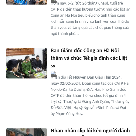
Hôm nay, 5/2 (tức 26 tháng Chạp), tuổi trẻ
CATP đã đến thắp hương tưởng nhớ các liệt sỹ
Công an Hà Nội tiêu biểu cho tinh thần xung
kích, sẵn sàng hi sinh vì sự bình yên của Thủ đô
thân yêu; và tặng quà các chốt giao thông cửa
ngõ thành phố...
Ban Giám đốc Công an Hà Nội
thăm và chúc Tết gia đình các Liệt
sỹ
Nhân dịp Tết Nguyên Đán Giáp Thìn 2024,
ngày 02/02/2024, Đoàn công tác của CATP Hà
Nội do Đại tá Dương Đức Hải, Phó Giám đốc
CATP đã đến thăm hỏi và chúc tết gia đình 4
Liệt sỹ: Thượng tá Đặng Anh Quân, Thượng úy
Đỗ Đức Việt, Hạ sỹ Nguyễn Đình Phúc và Đại
úy Phạm Công Huy.
Nhan nhản clip lôi kéo người đánh