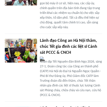
gọn bộ máy ở cơ sở, hiện nay, các cấp ủy,
chính quyền trên địa bàn tỉnh đang tập trung
triển khai các nhiệm vụ chuẩn bị cho việc sắp
xếp thôn, tổ dân phố. Tất cả đều thể hiện sự
chủ động, quyết tâm chính trị cao, sẵn sàng
cho cuộc sắp xếp này.
Lãnh đạo Công an Hà Nội thăm,
chúc Tết gia đình các liệt sĩ Cảnh
sát PCCC & CNCH
Nhân dịp Tết Nguyên đán Bính Ngọ 2026, sáng
27-1, Đoàn công tác của Công an thành phố
(CATP) Hà Nội do Đại tá Nguyễn Ngọc Quyền -
Phó Bí thư Đảng ủy, Phó Giám đốc CATP làm
Trưởng đoàn đã đến thăm, chúc Tết thân
nhân gia đình các liệt sĩ thuộc lực lượng Cảnh
sát Phòng cháy, chữa cháy và cứu nạn, cứu hộ
(PCCC & CNCH).