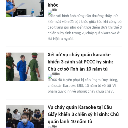
khóc
Khác với hình ảnh cứng rắn thường thấy, nữ
kiểm sát viên đã bật khóc giữa tòa khi công bố
cáo trạng gợi nhớ đến thời điểm đưa thi thể 3
chiến sĩ hy sinh trong vụ cháy quán karaoke ở
Hà Nội ra ngoài.
Xét xử vụ cháy quán karaoke
khiến 3 cảnh sát PCCC hy sinh:
Chủ cơ sở lĩnh án 10 năm tù
HĐXX đã tuyên phạt bị cáo Phạm Duy Hùng,
chủ quán Karaoke ISIS, 10 năm tù về tội 'Vi
phạm quy định về phòng cháy chữa cháy'.
Vụ cháy quán Karaoke tại Cầu
Giấy khiến 3 chiến sỹ hi sinh: Chủ
quán lãnh 10 năm tù