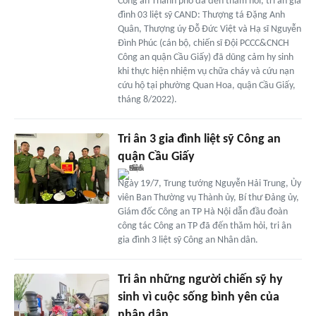
Công an Thành phố đã đến thăm hỏi, tri ân gia
đình 03 liệt sỹ CAND: Thượng tá Đặng Anh
Quân, Thượng úy Đỗ Đức Việt và Hạ sĩ Nguyễn
Đình Phúc (cán bộ, chiến sĩ Đội PCCC&CNCH
Công an quận Cầu Giấy) đã dũng cảm hy sinh
khi thực hiện nhiệm vụ chữa cháy và cứu nạn
cứu hộ tại phường Quan Hoa, quận Cầu Giấy,
tháng 8/2022).
Tri ân 3 gia đình liệt sỹ Công an
quận Cầu Giấy
Ngày 19/7, Trung tướng Nguyễn Hải Trung, Ủy
viên Ban Thường vụ Thành ủy, Bí thư Đảng ủy,
Giám đốc Công an TP Hà Nội dẫn đầu đoàn
công tác Công an TP đã đến thăm hỏi, tri ân
gia đình 3 liệt sỹ Công an Nhân dân.
Tri ân những người chiến sỹ hy
sinh vì cuộc sống bình yên của
nhân dân