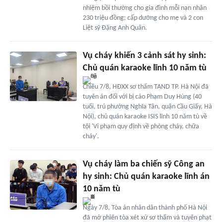
nhiệm bồi thường cho gia đình mỗi nạn nhân
230 triệu đồng; cấp dưỡng cho mẹ và 2 con
Liệt sỹ Đặng Anh Quân.
Vụ cháy khiến 3 cảnh sát hy sinh:
Chủ quán karaoke lĩnh 10 năm tù
Chiều 7/8, HĐXX sơ thẩm TAND TP. Hà Nội đã
tuyên án đối với bị cáo Phạm Duy Hùng (40
tuổi, trú phường Nghĩa Tân, quận Cầu Giấy, Hà
Nội), chủ quán karaoke ISIS lĩnh 10 năm tù về
tội 'Vi phạm quy định về phòng cháy, chữa
cháy'.
Vụ cháy làm ba chiến sỹ Công an
hy sinh: Chủ quán karaoke lĩnh án
10 năm tù
Ngày 7/8, Tòa án nhân dân thành phố Hà Nội
đã mở phiên tòa xét xử sơ thẩm và tuyên phạt