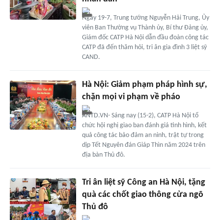
Ngày 19-7, Trung tướng Nguyễn Hải Trung, Ủy
viên Ban Thường vụ Thành ủy, Bí thư Đảng ủy,
Giám đốc CATP Hà Nội dẫn đầu đoàn công tác
CATP đã đến thăm hỏi, tri ân gia đình 3 liệt sỹ
CAND.
Hà Nội: Giảm phạm pháp hình sự,
chặn mọi vi phạm về pháo
ANTD.VN- Sáng nay (15-2), CATP Hà Nội tổ
chức hội nghị giao ban đánh giá tình hình, kết
quả công tác bảo đảm an ninh, trật tự trong
dịp Tết Nguyên đán Giáp Thìn năm 2024 trên
địa bàn Thủ đô.
Tri ân liệt sỹ Công an Hà Nội, tặng
quà các chốt giao thông cửa ngõ
Thủ đô