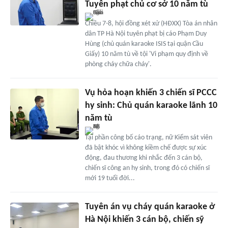
Tuyên phạt chủ cơ sở 10 năm tù
Chiều 7-8, hội đồng xét xử (HĐXX) Tòa án nhân
dân TP Hà Nội tuyên phạt bị cáo Phạm Duy
Hùng (chủ quán karaoke ISIS tại quận Cầu
Giấy) 10 năm tù về tội 'Vi phạm quy định về
phòng cháy chữa cháy'.
Vụ hỏa hoạn khiến 3 chiến sĩ PCCC
hy sinh: Chủ quán karaoke lãnh 10
năm tù
Tại phần công bố cáo trạng, nữ Kiểm sát viên
đã bật khóc vì không kiềm chế được sự xúc
động, đau thương khi nhắc đến 3 cán bộ,
chiến sĩ công an hy sinh, trong đó có chiến sĩ
mới 19 tuổi đời...
Tuyên án vụ cháy quán karaoke ở
Hà Nội khiến 3 cán bộ, chiến sỹ