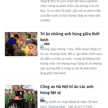
Tổng Bí thư Tô Lâm nhiệt liệt hoan nghênh,
chúc mừng sự phát triển của phong trào thi
đua 'Vì an ninh Tổ quốc' gắn với sự phát triển
của đất nước và lực lượng Công an nhân dân
(CAND).
Tri ân những anh hùng giữa thời
bình
Những ngày tháng 7 này, nhiều hoạt động tri
ân các thương binh, liệt sĩ, gia đình chính sách
đã diễn ra trên cả nước, trong đó không thể
không nhắc tới những hoạt động tri ân những
tấm gương liệt sĩ Công an đã hy sinh thầm
lặng giữa thời bình.
Công an Hà Nội tri ân các anh
hùng liệt sỹ
Trong chuỗi các hoạt động kỷ niệm 78 năm
Ngày Thương binh – Liệt sỹ (27/7/1947 -