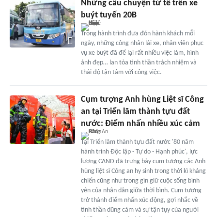
Những câu chuyện tử tế trên xe
buýt tuyến 20B
Trong hành trình đưa đón hành khách mỗi
ngày, những công nhân lái xe, nhân viên phục
vụ xe buýt đã để lại rất nhiều việc làm, hình
ảnh đẹp… lan tỏa tinh thần trách nhiệm và
thái độ tận tâm với công việc.
Cụm tượng Anh hùng Liệt sĩ Công
an tại Triển lãm thành tựu đất
nước: Điểm nhấn nhiều xúc cảm
Tại Triển lãm thành tựu đất nước '80 năm
hành trình Độc lập - Tự do - Hạnh phúc', lực
lượng CAND đã trưng bày cụm tượng các Anh
hùng liệt sĩ Công an hy sinh trong thời kì kháng
chiến cũng như trong gìn giữ cuộc sống bình
yên của nhân dân giữa thời bình. Cụm tượng
trở thành điểm nhấn xúc động, gợi nhắc về
tinh thần dũng cảm và sự tận tụy của người