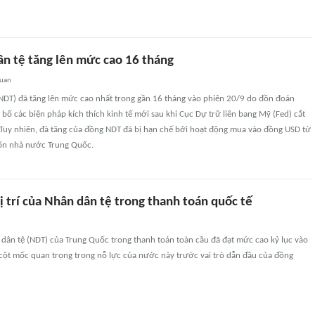
n tệ tăng lên mức cao 16 tháng
quan
NDT) đã tăng lên mức cao nhất trong gần 16 tháng vào phiên 20/9 do đồn đoán
bố các biện pháp kích thích kinh tế mới sau khi Cục Dự trữ liên bang Mỹ (Fed) cắt
 Tuy nhiên, đà tăng của đồng NDT đã bị hạn chế bởi hoạt động mua vào đồng USD từ
ốn nhà nước Trung Quốc.
ị trí của Nhân dân tệ trong thanh toán quốc tế
 dân tệ (NDT) của Trung Quốc trong thanh toán toàn cầu đã đạt mức cao kỷ lục vào
cột mốc quan trọng trong nỗ lực của nước này trước vai trò dẫn đầu của đồng