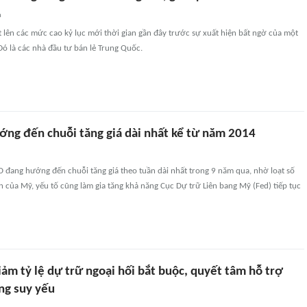
n
t lên các mức cao kỷ lục mới thời gian gần đây trước sự xuất hiện bất ngờ của một
ó là các nhà đầu tư bán lẻ Trung Quốc.
ng đến chuỗi tăng giá dài nhất kể từ năm 2014
 đang hướng đến chuỗi tăng giá theo tuần dài nhất trong 9 năm qua, nhờ loạt số
an của Mỹ, yếu tố cũng làm gia tăng khả năng Cục Dự trữ Liên bang Mỹ (Fed) tiếp tục
ảm tỷ lệ dự trữ ngoại hối bắt buộc, quyết tâm hỗ trợ
ng suy yếu