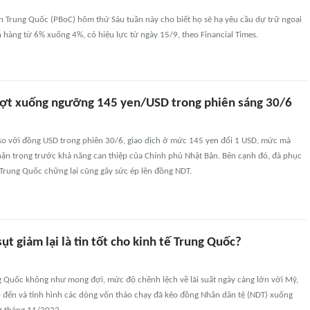
 Trung Quốc (PBoC) hôm thứ Sáu tuần này cho biết họ sẽ hạ yêu cầu dự trữ ngoại
n hàng từ 6% xuống 4%, có hiệu lực từ ngày 15/9, theo Financial Times.
ợt xuống ngưỡng 145 yen/USD trong phiên sáng 30/6
so với đồng USD trong phiên 30/6, giao dịch ở mức 145 yen đổi 1 USD, mức mà
hận trọng trước khả năng can thiệp của Chính phủ Nhật Bản. Bên cạnh đó, đà phục
 Trung Quốc chững lại cũng gây sức ép lên đồng NDT.
ụt giảm lại là tin tốt cho kinh tế Trung Quốc?
ng Quốc không như mong đợi, mức độ chênh lệch về lãi suất ngày càng lớn với Mỹ,
p đến và tình hình các dòng vốn tháo chạy đã kéo đồng Nhân dân tệ (NDT) xuống