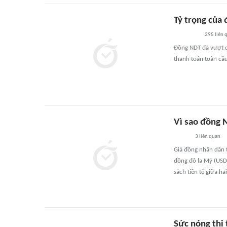
Tỷ trọng của 
295
liên 
Đồng NDT đã vượt q
thanh toán toàn cầ
Vì sao đồng 
3
liên quan
Giá đồng nhân dân t
đồng đô la Mỹ (USD)
sách tiền tệ giữa ha
Sức nóng thị 