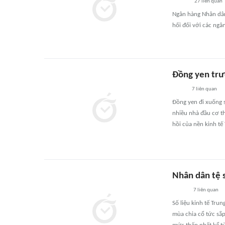
27
liên quan
Ngân hàng Nhân dân
hối đối với các ngâ
Đồng yen trư
7
liên quan
Đồng yen đi xuống 
nhiều nhà đầu cơ t
hồi của nền kinh tế
Nhân dân tệ s
7
liên quan
Số liệu kinh tế Tru
mùa chia cổ tức sắ