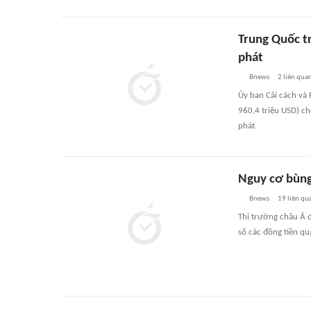
Trung Quốc t
phát
Bnews
2
liên qua
Ủy ban Cải cách và 
960,4 triệu USD) c
phát.
Nguy cơ bùng
Bnews
19
liên qu
Thị trường châu Á đ
số các đồng tiền q