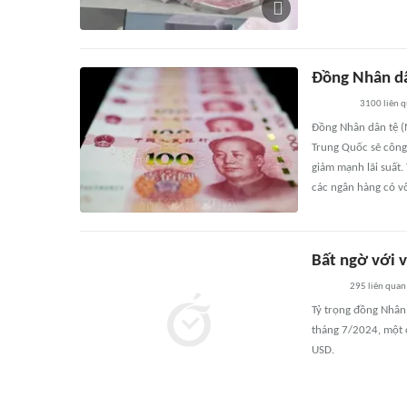
Đồng Nhân dâ
3100
liên 
Đồng Nhân dân tệ (
Trung Quốc sẽ công 
giảm mạnh lãi suất.
các ngân hàng có v
Bất ngờ với v
295
liên quan
Tỷ trọng đồng Nhân
tháng 7/2024, một 
USD.