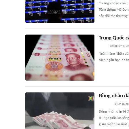
Chứng khoán châu Á 
Tổng thống Mỹ Dona
các đối tác thương 
Trung Quốc cắ
3100
liên qua
Ngân hàng Nhân dân
sách ngắn hạn nhằm 
Đồng nhân dâ
1
liên quan
Đồng nhân dân tệ (
Trung Quốc sẽ công 
giảm mạnh lãi suất.