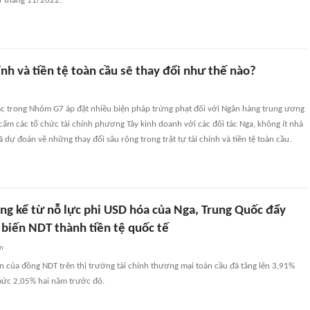
ừ tháng 11/2022.
hính và tiền tệ toàn cầu sẽ thay đổi như thế nào?
tác trong Nhóm G7 áp đặt nhiều biện pháp trừng phạt đối với Ngân hàng trung ương
cấm các tổ chức tài chính phương Tây kinh doanh với các đối tác Nga, không ít nhà
ã dự đoán về những thay đổi sâu rộng trong trật tự tài chính và tiền tệ toàn cầu.
ng kể từ nỗ lực phi USD hóa của Nga, Trung Quốc đẩy
 biến NDT thành tiền tệ quốc tế
an
n của đồng NDT trên thị trường tài chính thương mại toàn cầu đã tăng lên 3,91%
mức 2,05% hai năm trước đó.