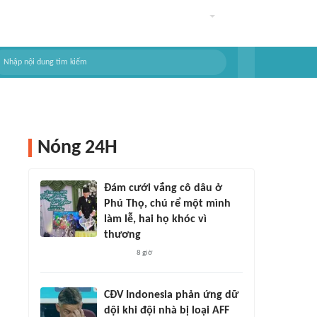
Nóng 24H
Đám cưới vắng cô dâu ở
Phú Thọ, chú rể một mình
làm lễ, hai họ khóc vì
thương
8 giờ
CĐV Indonesia phản ứng dữ
dội khi đội nhà bị loại AFF