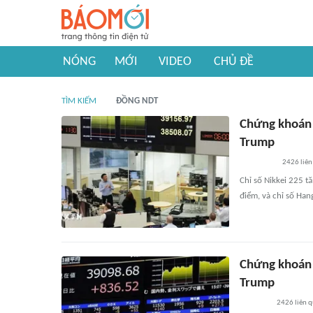
NÓNG
MỚI
VIDEO
CHỦ ĐỀ
TÌM KIẾM
ĐỒNG NDT
Chứng khoán 
Trump
2426
liên
Chỉ số Nikkei 225 t
điểm, và chỉ số Han
Chứng khoán 
Trump
2426
liên 