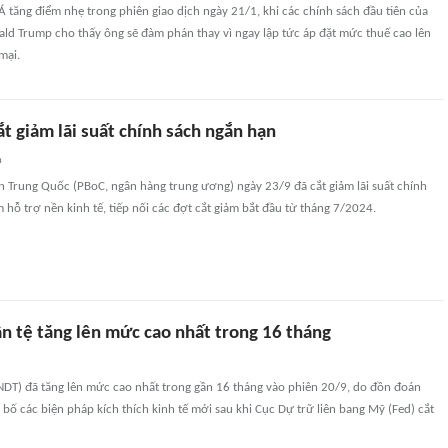
tăng điểm nhẹ trong phiên giao dịch ngày 21/1, khi các chính sách đầu tiên của
ld Trump cho thấy ông sẽ đàm phán thay vì ngay lập tức áp đặt mức thuế cao lên
mại.
t giảm lãi suất chính sách ngắn hạn
n
 Trung Quốc (PBoC, ngân hàng trung ương) ngày 23/9 đã cắt giảm lãi suất chính
hỗ trợ nền kinh tế, tiếp nối các đợt cắt giảm bắt đầu từ tháng 7/2024.
n tệ tăng lên mức cao nhất trong 16 tháng
NDT) đã tăng lên mức cao nhất trong gần 16 tháng vào phiên 20/9, do đồn đoán
bố các biện pháp kích thích kinh tế mới sau khi Cục Dự trữ liên bang Mỹ (Fed) cắt